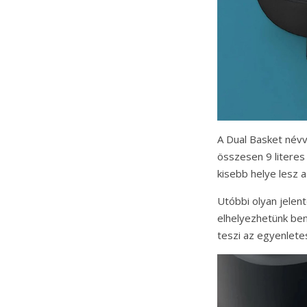
A Dual Basket név
összesen 9 literes
kisebb helye lesz 
Utóbbi olyan jelen
elhelyezhetünk benn
teszi az egyenlete