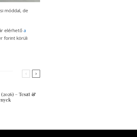
ési móddal, de
ár elérhető
a
 forint körüli
 (2026) – Teszt &
ények