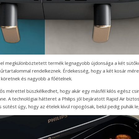
vel megkülönböztetett termék legnagyobb újdonsága a két sütők
 űrtartalommal rendelkeznek. Érdekesség, hogy a két kosár méret
a köretnek és nagyobb a főételnek.
tős mérettel büszkélkedhet, hogy akár egy másfél kilós egész csir
e. A technológiai hátteret a Philips jól bejáratott Rapid Air bizto
s sütést úgy, hogy az ételek kívül ropogósak, belül pedig puhák l