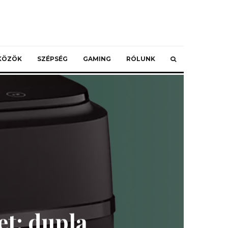
ZKÖZÖK
SZÉPSÉG
GAMING
RÓLUNK
et: dupla