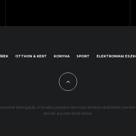
ÍREK
OTTHON & KERT
KONYHA
SPORT
ELEKTRONIKAI ESZ
lvasóink támogatják. A hivatkozásainkon keresztül történő vásárlásért cserébe 
termék ára nem kerül többe.