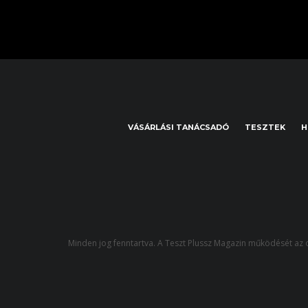
VÁSÁRLÁSI TANÁCSADÓ
TESZTEK
H
Minden jog fenntartva. A Teszt Plussz Magazin működését az o