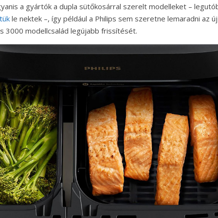
ugyanis a gyártók a dupla sütőkosárral szerelt modelleket – legu
tük
le nektek –, így például a Philips sem szeretne lemaradni az új
s 3000 modellcsalád legújabb frissítését.