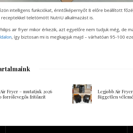
őzön intelligens funkciókat, érintőképernyőt 8 előre beállított főz
receptekkel teletömött NutriU alkalmazást is.
ilips air fryer mikor érkezik, azt egyelőre nem tudjuk még, de m
ldalon
, így biztosan mi is megkapjuk majd – várhatóan 95-100 ezer
artalmaink
 Air Fryer – mutatjuk 2026
Legjobb Air Fryer
b forrólevegős fritőzeit
független vélem