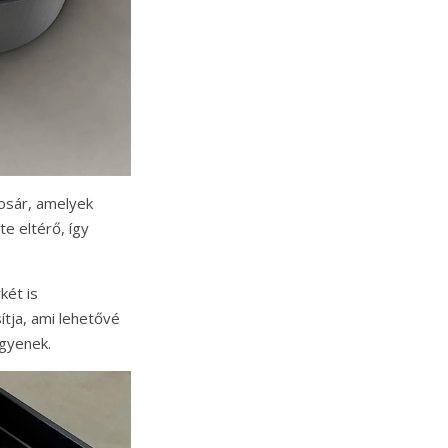
osár, amelyek
e eltérő, így
két is
sítja, ami lehetővé
egyenek.