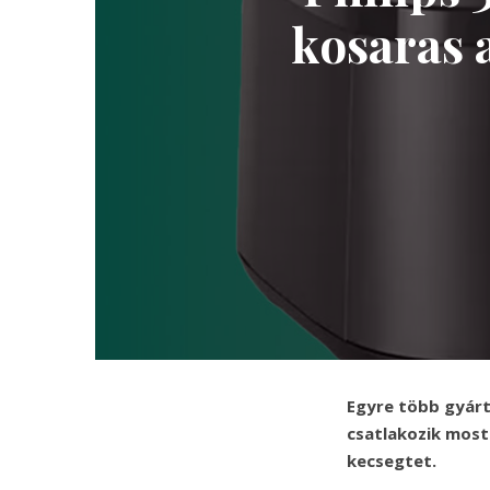
kosaras a
Egyre több gyártó
csatlakozik most 
kecsegtet.