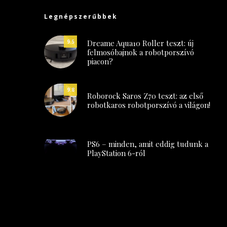
Legnépszerűbbek
Dreame Aqua10 Roller teszt: új
9.5
felmosóbajnok a robotporszívó
piacon?
9.8
Roborock Saros Z70 teszt: az első
robotkaros robotporszívó a világon!
PS6 – minden, amit eddig tudunk a
PlayStation 6-ról