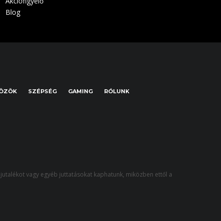
Akciófigyelő
Blog
KÖZÖK
SZÉPSÉG
GAMING
RÓLUNK
jutalékot vagy egyéb juttatásokat kaphatunk, miközben ettől a