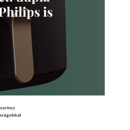
Philips is
 sorhoz
onságokkal