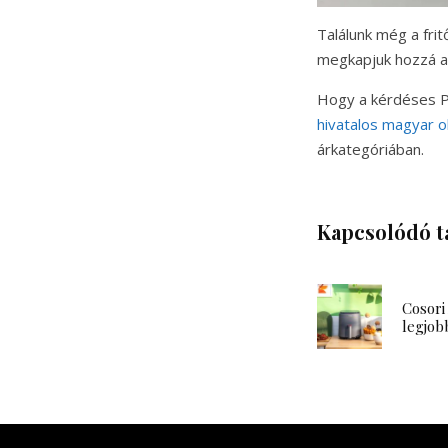
Találunk még a frit
megkapjuk hozzá a 
Hogy a kérdéses Ph
hivatalos magyar o
árkategóriában.
Kapcsolódó t
Cosori
legjob