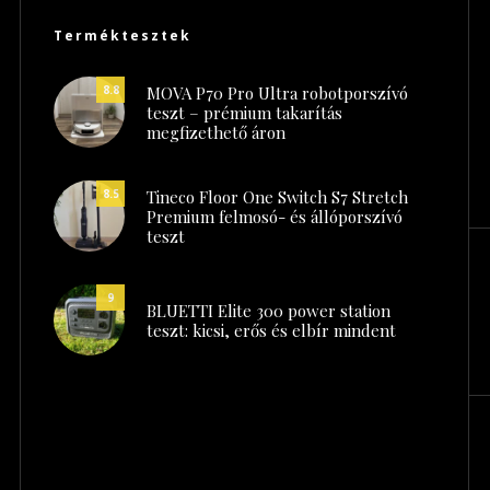
Terméktesztek
MOVA P70 Pro Ultra robotporszívó
8.8
teszt – prémium takarítás
megfizethető áron
Tineco Floor One Switch S7 Stretch
8.5
Premium felmosó- és állóporszívó
teszt
9
BLUETTI Elite 300 power station
teszt: kicsi, erős és elbír mindent