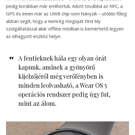
pedig korábban már említettük. Adott továbbá az NFC, a
GPS és innen már az UWB chip sem hiányzik – utóbbi főleg
abban segít, hogy a nemrég megújult Find My
szolgáltatással akár offline módban is bemérhető legyen
az elhagyott eszköz helye.
A fentieknek hála egy olyan órát
kapunk, aminek a gyönyörű
kijelzőjéről még verőfényben is
minden leolvasható, a Wear OS 5
operációs rendszer pedig úgy fut,
mint az álom.