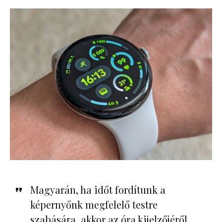
Magyarán, ha időt fordítunk a
képernyőnk megfelelő testre
szabására, akkor az óra kijelzőjéről