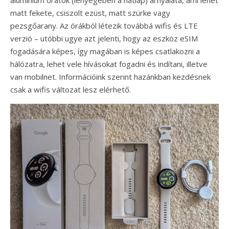
alumínium óratok (lényegében a hátlap) árnyalata, ami lehet
matt fekete, csiszolt ezüst, matt szürke vagy
pezsgőarany. Az órákból létezik továbbá wifis és LTE
verzió – utóbbi ugye azt jelenti, hogy az eszköz eSIM
fogadására képes, így magában is képes csatlakozni a
hálózatra, lehet vele hívásokat fogadni és indítani, illetve
van mobilnet. Információink szerint hazánkban kezdésnek
csak a wifis változat lesz elérhető.