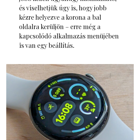
és viselhetjük úgy is, hogy jobb
kézre helyezve a korona a bal
oldalra kerüljön – erre még a
kapcsolódó alkalmazás menüjében
is van egy beállítás.