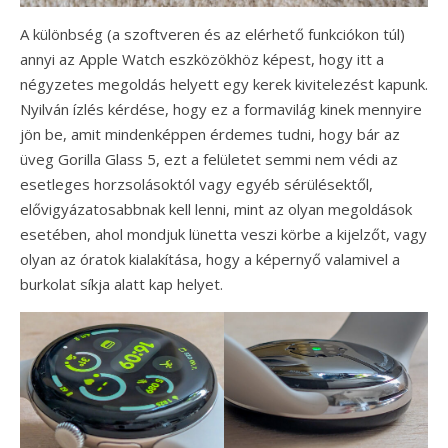
A különbség (a szoftveren és az elérhető funkciókon túl)
annyi az Apple Watch eszközökhöz képest, hogy itt a
négyzetes megoldás helyett egy kerek kivitelezést kapunk.
Nyilván ízlés kérdése, hogy ez a formavilág kinek mennyire
jön be, amit mindenképpen érdemes tudni, hogy bár az
üveg Gorilla Glass 5, ezt a felületet semmi nem védi az
esetleges horzsolásoktól vagy egyéb sérülésektől,
elővigyázatosabbnak kell lenni, mint az olyan megoldások
esetében, ahol mondjuk lünetta veszi körbe a kijelzőt, vagy
olyan az óratok kialakítása, hogy a képernyő valamivel a
burkolat síkja alatt kap helyet.