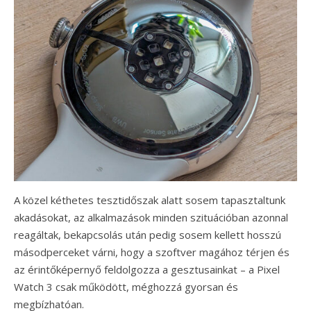
A közel kéthetes tesztidőszak alatt sosem tapasztaltunk
akadásokat, az alkalmazások minden szituációban azonnal
reagáltak, bekapcsolás után pedig sosem kellett hosszú
másodperceket várni, hogy a szoftver magához térjen és
az érintőképernyő feldolgozza a gesztusainkat – a Pixel
Watch 3 csak működött, méghozzá gyorsan és
megbízhatóan.