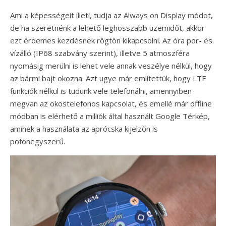
Ami a képességeit illeti, tudja az Always on Display módot,
de ha szeretnénk a lehető leghosszabb üzemidőt, akkor
ezt érdemes kezdésnek rögtön kikapcsolni. Az óra por- és
vízálló (IP68 szabvány szerint), illetve 5 atmoszféra
nyomásig merülni is lehet vele annak veszélye nélkül, hogy
az bármi bajt okozna. Azt ugye már említettük, hogy LTE
funkciók nélkül is tudunk vele telefonálni, amennyiben
megvan az okostelefonos kapcsolat, és emellé már offline
módban is elérhető a milliók által használt Google Térkép,
aminek a használata az aprócska kijelzőn is
pofonegyszerű.