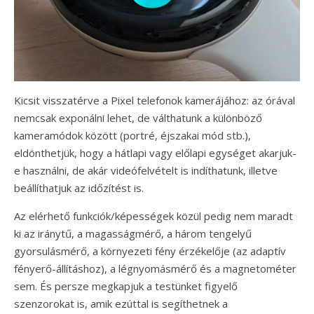
Kicsit visszatérve a Pixel telefonok kamerájához: az órával
nemcsak exponálni lehet, de válthatunk a különböző
kameramódok között (portré, éjszakai mód stb.),
eldönthetjük, hogy a hátlapi vagy előlapi egységet akarjuk-
e használni, de akár videófelvételt is indíthatunk, illetve
beállíthatjuk az időzítést is.
Az elérhető funkciók/képességek közül pedig nem maradt
ki az iránytű, a magasságmérő, a három tengelyű
gyorsulásmérő, a környezeti fény érzékelője (az adaptív
fényerő-állításhoz), a légnyomásmérő és a magnetométer
sem. És persze megkapjuk a testünket figyelő
szenzorokat is, amik ezúttal is segíthetnek a