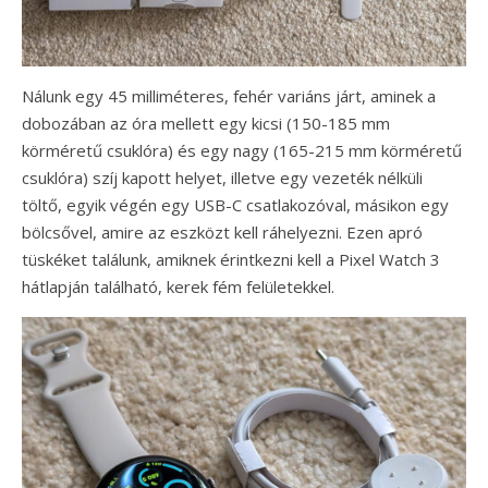
Nálunk egy 45 milliméteres, fehér variáns járt, aminek a
dobozában az óra mellett egy kicsi (150-185 mm
körméretű csuklóra) és egy nagy (165-215 mm körméretű
csuklóra) szíj kapott helyet, illetve egy vezeték nélküli
töltő, egyik végén egy USB-C csatlakozóval, másikon egy
bölcsővel, amire az eszközt kell ráhelyezni. Ezen apró
tüskéket találunk, amiknek érintkezni kell a Pixel Watch 3
hátlapján található, kerek fém felületekkel.