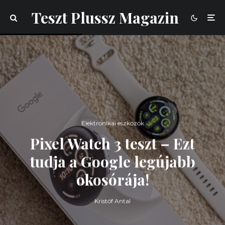
Teszt Plussz Magazin
Elektronikai eszközök
Pixel Watch 3 teszt – Ezt
tudja a Google legújabb
okosórája!
Kristóf Antal