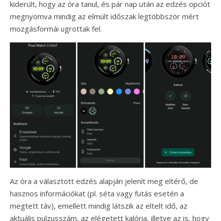
kiderült, hogy az óra tanul, és pár nap után az edzés opciót
megnyomva mindig az elmúlt időszak legtöbbször mért
mozgásformái ugrottak fel.
Az óra a választott edzés alapján jelenít meg eltérő, de
hasznos információkat (pl. séta vagy futás esetén a
megtett táv), emellett mindig látszik az eltelt idő, az
aktuális pulzusszám, az elégetett kalória, illetve az is, hogy