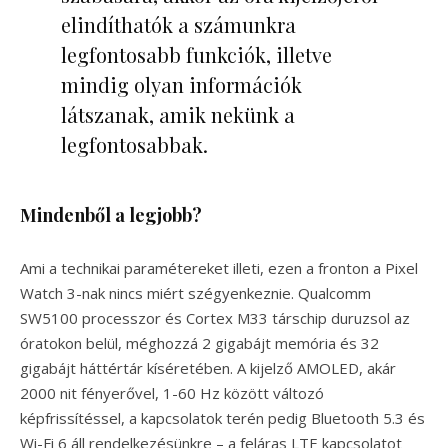
elindíthatók a számunkra
legfontosabb funkciók, illetve
mindig olyan információk
látszanak, amik nekünk a
legfontosabbak.
Mindenből a legjobb?
Ami a technikai paramétereket illeti, ezen a fronton a Pixel
Watch 3-nak nincs miért szégyenkeznie. Qualcomm
SW5100 processzor és Cortex M33 társchip duruzsol az
óratokon belül, méghozzá 2 gigabájt memória és 32
gigabájt háttértár kíséretében. A kijelző AMOLED, akár
2000 nit fényerővel, 1-60 Hz között változó
képfrissítéssel, a kapcsolatok terén pedig Bluetooth 5.3 és
Wi-Fi 6 áll rendelkezésünkre – a feláras LTE kapcsolatot