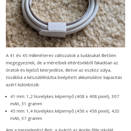
A 41 és 45 milliméteres változatok a tudásukat illetően
megegyeznek, de a méretbeli eltérésekből fakadóan az
óratok és kijelző kiterjedése, illetve az eszköz súlya,
továbbá a készülékházba beépített akkumulátor kapacitás
azért különbözik:
41 mm: 1,2 hüvelykes képernyő (408 x 408 pixel), 307
mAh, 31 gramm
45 mm: 1,4 hüvelykes képernyő (456 x 456 pixel), 420
mAh, 37 gramm
Ami a megjelenést illeti, a gyártó az Apple-féle iskolát