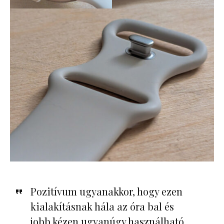
Pozitívum ugyanakkor, hogy ezen
kialakításnak hála az óra bal és
jobb kézen ugyanúgy használható,