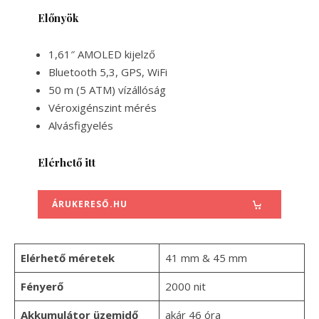
Előnyök
1,61″ AMOLED kijelző
Bluetooth 5,3, GPS, WiFi
50 m (5 ATM) vízállóság
Véroxigénszint mérés
Alvásfigyelés
Elérhető itt
ÁRUKERESŐ.HU
Elérhető méretek
41 mm & 45 mm
Fényerő
2000 nit
Akkumulátor üzemidő
akár 46 óra