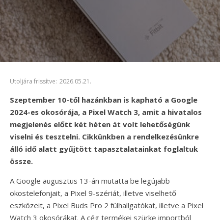
Utoljára frissítve:
2026.05.21.
Szeptember 10-től hazánkban is kapható a Google
2024-es okosórája, a Pixel Watch 3, amit a hivatalos
megjelenés előtt két héten át volt lehetőségünk
viselni és tesztelni. Cikkünkben a rendelkezésünkre
álló idő alatt gyűjtött tapasztalatainkat foglaltuk
össze.
A Google augusztus 13-án mutatta be legújabb
okostelefonjait, a Pixel 9-szériát, illetve viselhető
eszközeit, a Pixel Buds Pro 2 fülhallgatókat, illetve a Pixel
Watch 3 okosórákat. A cég termékei szürke importból