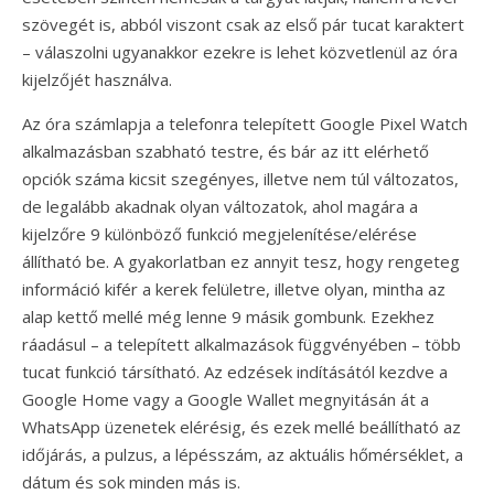
szövegét is, abból viszont csak az első pár tucat karaktert
– válaszolni ugyanakkor ezekre is lehet közvetlenül az óra
kijelzőjét használva.
Az óra számlapja a telefonra telepített Google Pixel Watch
alkalmazásban szabható testre, és bár az itt elérhető
opciók száma kicsit szegényes, illetve nem túl változatos,
de legalább akadnak olyan változatok, ahol magára a
kijelzőre 9 különböző funkció megjelenítése/elérése
állítható be. A gyakorlatban ez annyit tesz, hogy rengeteg
információ kifér a kerek felületre, illetve olyan, mintha az
alap kettő mellé még lenne 9 másik gombunk. Ezekhez
ráadásul – a telepített alkalmazások függvényében – több
tucat funkció társítható. Az edzések indításától kezdve a
Google Home vagy a Google Wallet megnyitásán át a
WhatsApp üzenetek elérésig, és ezek mellé beállítható az
időjárás, a pulzus, a lépésszám, az aktuális hőmérséklet, a
dátum és sok minden más is.