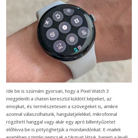
Ide be is szúrnám gyorsan, hogy a Pixel Watch 3
megjeleníti a chaten keresztül küldött képeket, az
emojikat, és természetesen a szövegeket is, amikre
azonnal válaszolhatunk, hangulatjelekkel, mikrofonnal
rögzített hanggal vagy akár egy apró billentyűzetet
előhívva be is pötyöghetjük a mondandónkat. E-mailek
esetében szintén nemcsak a tárgyat látjuk, hanem a levél