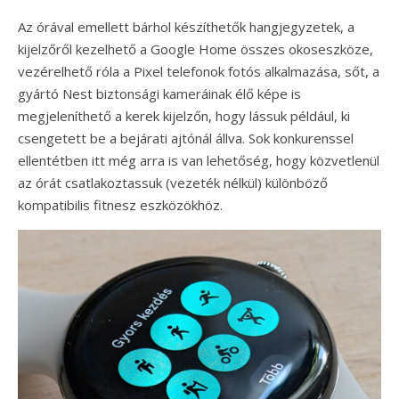
Az órával emellett bárhol készíthetők hangjegyzetek, a
kijelzőről kezelhető a Google Home összes okoseszköze,
vezérelhető róla a Pixel telefonok fotós alkalmazása, sőt, a
gyártó Nest biztonsági kameráinak élő képe is
megjeleníthető a kerek kijelzőn, hogy lássuk például, ki
csengetett be a bejárati ajtónál állva. Sok konkurenssel
ellentétben itt még arra is van lehetőség, hogy közvetlenül
az órát csatlakoztassuk (vezeték nélkül) különböző
kompatibilis fitnesz eszközökhöz.