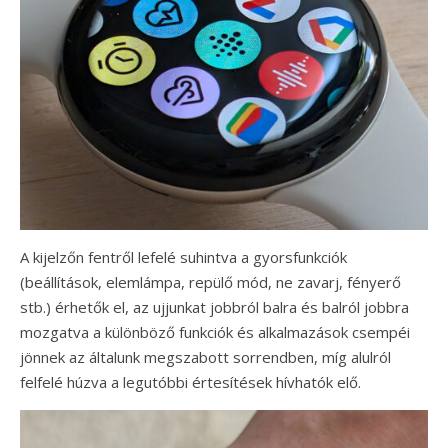
A kijelzőn fentről lefelé suhintva a gyorsfunkciók
(beállítások, elemlámpa, repülő mód, ne zavarj, fényerő
stb.) érhetők el, az ujjunkat jobbról balra és balról jobbra
mozgatva a különböző funkciók és alkalmazások csempéi
jönnek az általunk megszabott sorrendben, míg alulról
felfelé húzva a legutóbbi értesítések hívhatók elő.