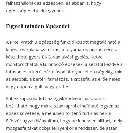
felhasználónak az edzésben, és abban is, hogy
egészségesebbek legyenek.
Figyeli minden lépésedet
A Pixel Watch 3 egészség funkció között megtalálható a
lépés- és kalóriaszámlálás, a folyamatos pulzusmérés,
készíthető gyors EKG, van alvásfigyelés, illetve
monitorozhatók a különböző edzések, a sétától kezdve a
futáson és a kerékpározáson át olyan lehetőségekig, mint
az aerobik, a beltéri falmászás, a crossfit, az erőemelés
vagy éppen a golf, vagy pilates.
Ehhez kapcsolódott az egyik kedvenc funkcióm is:
beállítható, hogy már a számlapról elindítható legyen az
edzés követése, a menüben történő turkálás nélkül.
Először ugyan hiányoltam, hogy be lehessen állítani, mely
mozgásfajtákat dobja fel ilyenkor a rendszer, de aztán