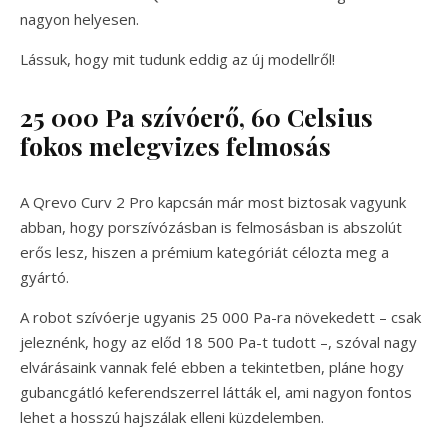
nagyon helyesen.
Lássuk, hogy mit tudunk eddig az új modellről!
25 000 Pa szívóerő, 60 Celsius
fokos melegvizes felmosás
A Qrevo Curv 2 Pro kapcsán már most biztosak vagyunk
abban, hogy porszívózásban is felmosásban is abszolút
erős lesz, hiszen a prémium kategóriát célozta meg a
gyártó.
A robot szívóerje ugyanis 25 000 Pa-ra növekedett – csak
jeleznénk, hogy az előd 18 500 Pa-t tudott –, szóval nagy
elvárásaink vannak felé ebben a tekintetben, pláne hogy
gubancgátló keferendszerrel látták el, ami nagyon fontos
lehet a hosszú hajszálak elleni küzdelemben.