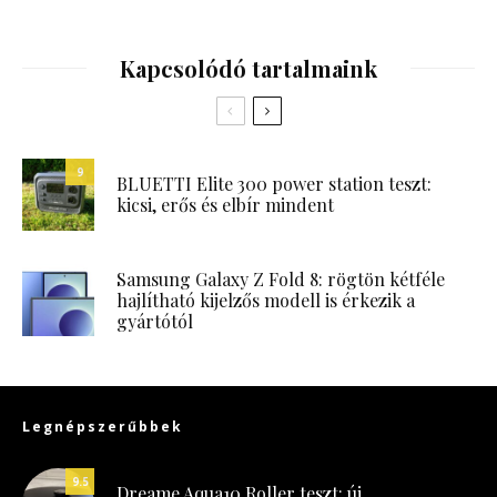
Kapcsolódó tartalmaink
9
BLUETTI Elite 300 power station teszt:
kicsi, erős és elbír mindent
Samsung Galaxy Z Fold 8: rögtön kétféle
hajlítható kijelzős modell is érkezik a
gyártótól
Legnépszerűbbek
9.5
Dreame Aqua10 Roller teszt: új