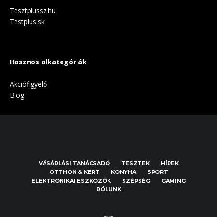
Tesztplussz.hu
Testplus.sk
Hasznos alkategóriák
Akciófigyelő
Blog
VÁSÁRLÁSI TANÁCSADÓ
TESZTEK
HÍREK
OTTHON & KERT
KONYHA
SPORT
ELEKTRONIKAI ESZKÖZÖK
SZÉPSÉG
GAMING
RÓLUNK