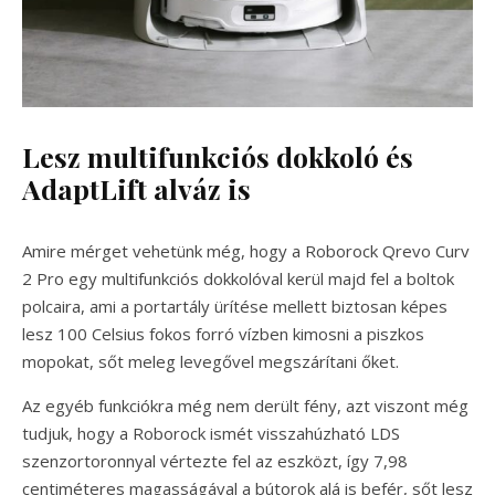
Lesz multifunkciós dokkoló és
AdaptLift alváz is
Amire mérget vehetünk még, hogy a Roborock Qrevo Curv
2 Pro egy multifunkciós dokkolóval kerül majd fel a boltok
polcaira, ami a portartály ürítése mellett biztosan képes
lesz 100 Celsius fokos forró vízben kimosni a piszkos
mopokat, sőt meleg levegővel megszárítani őket.
Az egyéb funkciókra még nem derült fény, azt viszont még
tudjuk, hogy a Roborock ismét visszahúzható LDS
szenzortoronnyal vértezte fel az eszközt, így 7,98
centiméteres magasságával a bútorok alá is befér, sőt lesz