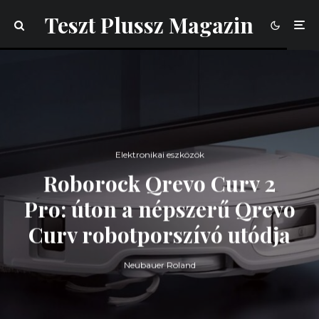
Teszt Plussz Magazin
Elektronikai eszközök
Roborock Qrevo Curv 2
Pro: úton a népszerű Qrevo
Curv robotporszívó utódja
Neubauer Roland