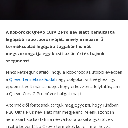
A Roborock Qrevo Curv 2 Pro név alatt bemutatta
legújabb robotporszívóját, amely a népszerű
termékcsalád legújabb tagjaként ismét
megszorongatja egy kicsit az ár-érték bajnok
szegmenst.
Nincs kétségünk afelől, hogy a Roborock az utóbbi években
a
Qrevo termékcsaláddal
nagy dolgokat vitt véghez, így
éppen itt volt már az ideje, hogy érkezzen a folytatás, ami
a Qrevo Curv 2 Pro névre hallgat majd.
A termékről fontosnak tartjuk megjegyezni, hogy Kínában
P20 Ultra Plus név alatt már megjelent, felénk azonban
nem akart kockáztatni a névváltoztatással a gyártó, és
inkább bevonták a Qrevo termékek közé – méghozzá