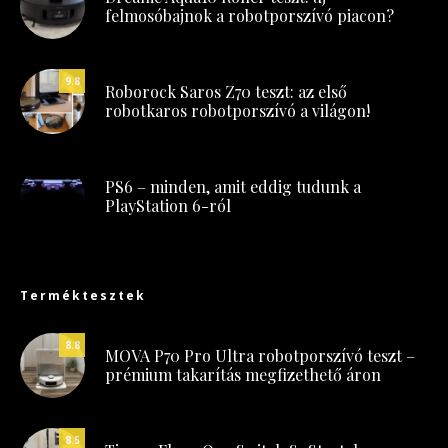
felmosóbajnok a robotporszívó piacon?
9.8
Roborock Saros Z70 teszt: az első
robotkaros robotporszívó a világon!
PS6 – minden, amit eddig tudunk a
PlayStation 6-ról
Terméktesztek
8.8
MOVA P70 Pro Ultra robotporszívó teszt –
prémium takarítás megfizethető áron
8.5