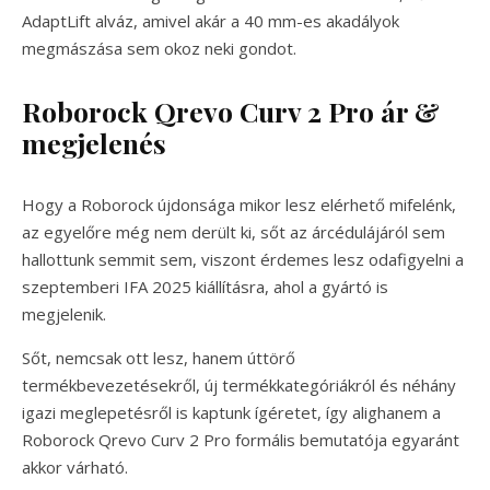
AdaptLift alváz, amivel akár a 40 mm-es akadályok
megmászása sem okoz neki gondot.
Roborock Qrevo Curv 2 Pro ár &
megjelenés
Hogy a Roborock újdonsága mikor lesz elérhető mifelénk,
az egyelőre még nem derült ki, sőt az árcédulájáról sem
hallottunk semmit sem, viszont érdemes lesz odafigyelni a
szeptemberi IFA 2025 kiállításra, ahol a gyártó is
megjelenik.
Sőt, nemcsak ott lesz, hanem úttörő
termékbevezetésekről, új termékkategóriákról és néhány
igazi meglepetésről is kaptunk ígéretet, így alighanem a
Roborock Qrevo Curv 2 Pro formális bemutatója egyaránt
akkor várható.