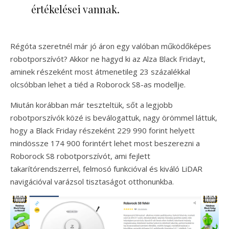
értékelései vannak.
Régóta szeretnél már jó áron egy valóban működőképes
robotporszívót? Akkor ne hagyd ki az Alza Black Fridayt,
aminek részeként most átmenetileg 23 százalékkal
olcsóbban lehet a tiéd a Roborock S8-as modellje.
Miután korábban már teszteltük, sőt a legjobb
robotporszívók közé is beválogattuk, nagy örömmel láttuk,
hogy a Black Friday részeként 229 990 forint helyett
mindössze 174 900 forintért lehet most beszerezni a
Roborock S8 robotporszívót, ami fejlett
takarítórendszerrel, felmosó funkcióval és kiváló LiDAR
navigációval varázsol tisztaságot otthonunkba.