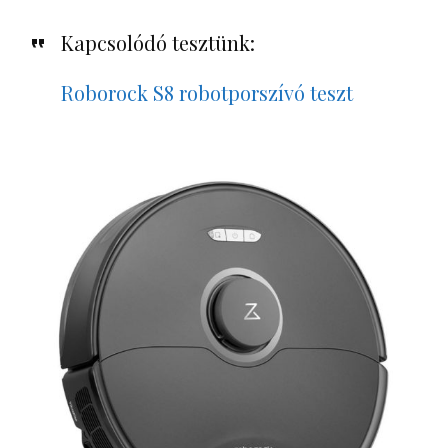
Kapcsolódó tesztünk:
Roborock S8 robotporszívó teszt