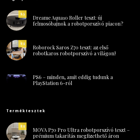
9.5
Dreame Aqua10 Roller teszt: új
felmosóbajnok a robotporszívó piacon?
9.8
Roborock Saros Z70 teszt: az első
robotkaros robotporszívó a világon!
PS6 – minden, amit eddig tudunk a
PlayStation 6-ról
Terméktesztek
8.8
MOVA P70 Pro Ultra robotporszívó teszt –
prémium takarítás megfizethető áron