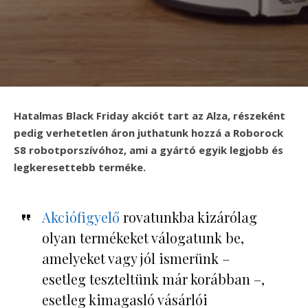
Hatalmas Black Friday akciót tart az Alza, részeként
pedig verhetetlen áron juthatunk hozzá a Roborock
S8 robotporszívóhoz, ami a gyártó egyik legjobb és
legkeresettebb terméke.
Akciófigyelő
rovatunkba kizárólag
olyan termékeket válogatunk be,
amelyeket vagy jól ismerünk –
esetleg teszteltünk már korábban –,
esetleg kimagasló vásárlói