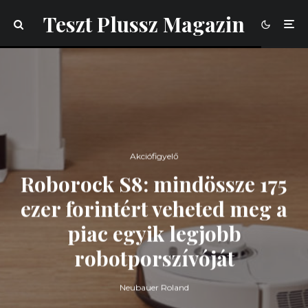
Teszt Plussz Magazin
Akciófigyelő
Roborock S8: mindössze 175
ezer forintért veheted meg a
piac egyik legjobb
robotporszívóját
Neubauer Roland