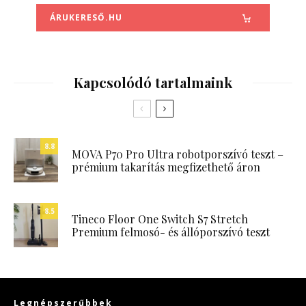
ÁRUKERESŐ.HU
Kapcsolódó tartalmaink
8.8
MOVA P70 Pro Ultra robotporszívó teszt –
prémium takarítás megfizethető áron
8.5
Tineco Floor One Switch S7 Stretch
Premium felmosó- és állóporszívó teszt
Legnépszerűbbek