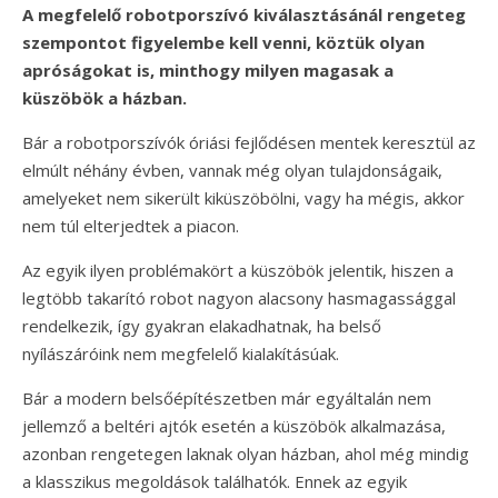
A megfelelő robotporszívó kiválasztásánál rengeteg
szempontot figyelembe kell venni, köztük olyan
apróságokat is, minthogy milyen magasak a
küszöbök a házban.
Bár a robotporszívók óriási fejlődésen mentek keresztül az
elmúlt néhány évben, vannak még olyan tulajdonságaik,
amelyeket nem sikerült kiküszöbölni, vagy ha mégis, akkor
nem túl elterjedtek a piacon.
Az egyik ilyen problémakört a küszöbök jelentik, hiszen a
legtöbb takarító robot nagyon alacsony hasmagassággal
rendelkezik, így gyakran elakadhatnak, ha belső
nyílászáróink nem megfelelő kialakításúak.
Bár a modern belsőépítészetben már egyáltalán nem
jellemző a beltéri ajtók esetén a küszöbök alkalmazása,
azonban rengetegen laknak olyan házban, ahol még mindig
a klasszikus megoldások találhatók. Ennek az egyik