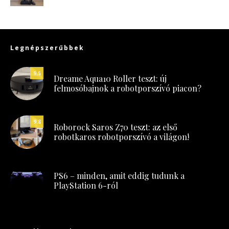
Legnépszerűbbek
9.5
Dreame Aqua10 Roller teszt: új
felmosóbajnok a robotporszívó piacon?
9.8
Roborock Saros Z70 teszt: az első
robotkaros robotporszívó a világon!
PS6 – minden, amit eddig tudunk a
PlayStation 6-ról