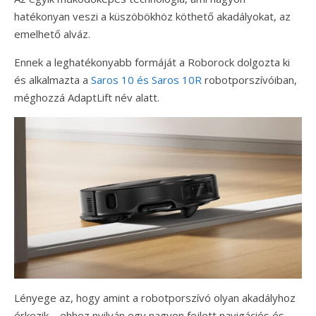
hatékonyan veszi a küszöbökhöz köthető akadályokat, az
emelhető alváz.
Ennek a leghatékonyabb formáját a Roborock dolgozta ki
és alkalmazta a
Saros 10 és Saros 10R
robotporszívóiban,
méghozzá AdaptLift név alatt.
Lényege az, hogy amint a robotporszívó olyan akadályhoz
érkezik – ehhez nyilván egy nagyon fejlett navigációs és