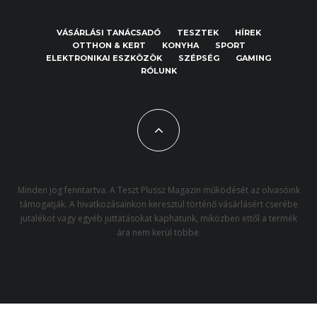
VÁSÁRLÁSI TANÁCSADÓ
TESZTEK
HÍREK
OTTHON & KERT
KONYHA
SPORT
ELEKTRONIKAI ESZKÖZÖK
SZÉPSÉG
GAMING
RÓLUNK
Minden jog fenntartva. A Teszt Plussz Magazin működését az olvasóink
támogatják. A hivatkozásainkon keresztül történő vásárlásért cserébe
jutalékot vagy egyéb juttatásokat kaphatunk, miközben ettől a termék
ára nem kerül többe.