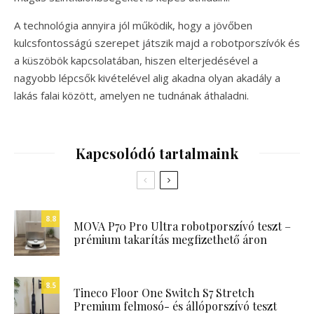
A technológia annyira jól működik, hogy a jövőben
kulcsfontosságú szerepet játszik majd a robotporszívók és
a küszöbök kapcsolatában, hiszen elterjedésével a
nagyobb lépcsők kivételével alig akadna olyan akadály a
lakás falai között, amelyen ne tudnának áthaladni.
Kapcsolódó tartalmaink
8.8
MOVA P70 Pro Ultra robotporszívó teszt –
prémium takarítás megfizethető áron
8.5
Tineco Floor One Switch S7 Stretch
Premium felmosó- és állóporszívó teszt