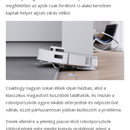
megfelelően az ajtók csak fordított U-alakú keretben
kaptak helyet aljzati zárás nélkül.
Csakhogy nagyon sokan élnek olyan házban, ahol a
klasszikus magasított küszöbök találhatók, és miután a
robotporszívók egyre inkább elterjedtek és népszerűvé
váltak, ezzel párhuzamosan jobban kiütközött a probléma.
Ennek ellenére a jelenleg piacon lévő robotporszívók
többségének még mindig komoly problémát jelent a