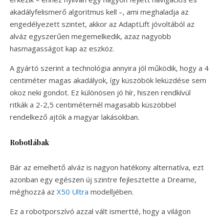
akadályfelismerő algoritmus kell –, ami meghaladja az
engedélyezett szintet, akkor az AdaptLift jóvoltából az
alváz egyszerűen megemelkedik, azaz nagyobb
hasmagasságot kap az eszköz.
A gyártó szerint a technológia annyira jól működik, hogy a 4
centiméter magas akadályok, így küszöbök leküzdése sem
okoz neki gondot. Ez különösen jó hír, hiszen rendkívül
ritkák a 2-2,5 centiméternél magasabb küszöbbel
rendelkező ajtók a magyar lakásokban.
Robotlábak
Bár az emelhető alváz is nagyon hatékony alternatíva, ezt
azonban egy egészen új szintre fejlesztette a Dreame,
méghozzá az
X50 Ultra
modelljében.
Ez a robotporszívó azzal vált ismertté, hogy a világon