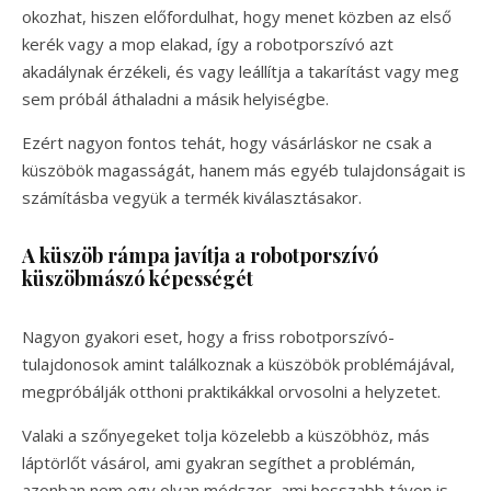
okozhat, hiszen előfordulhat, hogy menet közben az első
kerék vagy a mop elakad, így a robotporszívó azt
akadálynak érzékeli, és vagy leállítja a takarítást vagy meg
sem próbál áthaladni a másik helyiségbe.
Ezért nagyon fontos tehát, hogy vásárláskor ne csak a
küszöbök magasságát, hanem más egyéb tulajdonságait is
számításba vegyük a termék kiválasztásakor.
A küszöb rámpa javítja a robotporszívó
küszöbmászó képességét
Nagyon gyakori eset, hogy a friss robotporszívó-
tulajdonosok amint találkoznak a küszöbök problémájával,
megpróbálják otthoni praktikákkal orvosolni a helyzetet.
Valaki a szőnyegeket tolja közelebb a küszöbhöz, más
láptörlőt vásárol, ami gyakran segíthet a problémán,
azonban nem egy olyan módszer, ami hosszabb távon is