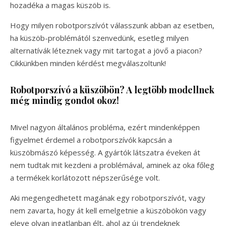
hozadéka a magas küszöb is.
Hogy milyen robotporszívót válasszunk abban az esetben,
ha küszöb-problémától szenvedünk, esetleg milyen
alternatívák léteznek vagy mit tartogat a jövő a piacon?
Cikkünkben minden kérdést megválaszoltunk!
Robotporszívó a küszöbön? A legtöbb modellnek
még mindig gondot okoz!
Mivel nagyon általános probléma, ezért mindenképpen
figyelmet érdemel a robotporszívók kapcsán a
küszöbmászó képesség. A gyártók látszatra éveken át
nem tudtak mit kezdeni a problémával, aminek az oka főleg
a termékek korlátozott népszerűsége volt.
Aki megengedhetett magának egy robotporszívót, vagy
nem zavarta, hogy át kell emelgetnie a küszöbökön vagy
eleve olyan ingatlanban élt, ahol az új trendeknek