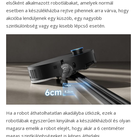
elsőként alkalmazott robotlábakat, amelyek normál
esetben a készülékházba rejtve pihennek arra várva, hogy
akcióba lendüljenek egy küszöb, egy nagyobb
szintkülönbség vagy egy kisebb lépcső esetén.
Ha a robot áthatolhatatlan akadályba ütközik, ezek a
robotlábak egyszerűen kinyúlnak a készülékházból és olyan
magasra emelik a robot elejét, hogy akár a 6 centiméter
magas szintkülönbségeket is képes áthidalni.