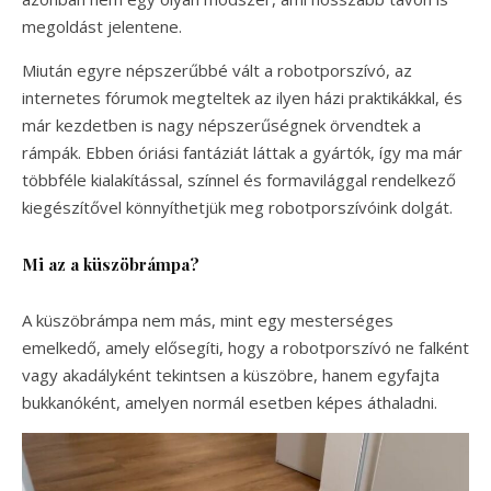
megoldást jelentene.
Miután egyre népszerűbbé vált a robotporszívó, az
internetes fórumok megteltek az ilyen házi praktikákkal, és
már kezdetben is nagy népszerűségnek örvendtek a
rámpák. Ebben óriási fantáziát láttak a gyártók, így ma már
többféle kialakítással, színnel és formavilággal rendelkező
kiegészítővel könnyíthetjük meg robotporszívóink dolgát.
Mi az a küszöbrámpa?
A küszöbrámpa nem más, mint egy mesterséges
emelkedő, amely elősegíti, hogy a robotporszívó ne falként
vagy akadályként tekintsen a küszöbre, hanem egyfajta
bukkanóként, amelyen normál esetben képes áthaladni.