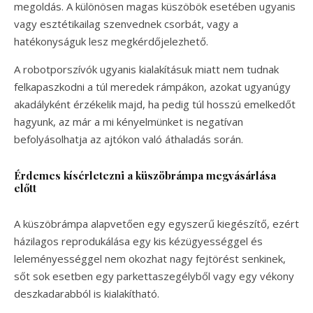
megoldás. A különösen magas küszöbök esetében ugyanis
vagy esztétikailag szenvednek csorbát, vagy a
hatékonyságuk lesz megkérdőjelezhető.
A robotporszívók ugyanis kialakításuk miatt nem tudnak
felkapaszkodni a túl meredek rámpákon, azokat ugyanúgy
akadályként érzékelik majd, ha pedig túl hosszú emelkedőt
hagyunk, az már a mi kényelmünket is negatívan
befolyásolhatja az ajtókon való áthaladás során.
Érdemes kísérletezni a küszöbrámpa megvásárlása
előtt
A küszöbrámpa alapvetően egy egyszerű kiegészítő, ezért
házilagos reprodukálása egy kis kézügyességgel és
leleményességgel nem okozhat nagy fejtörést senkinek,
sőt sok esetben egy parkettaszegélyből vagy egy vékony
deszkadarabból is kialakítható.