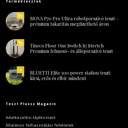
Terméktesztek
8.8
MOVA P70 Pro Ultra robotporszívó teszt –
prémium takarítás megfizethető áron
8.5
Tineco Floor One Switch S7 Stretch
Premium felmosó- és állóporszívó teszt
9
BLUETTI Elite 300 power station teszt:
kicsi, erős és elbír mindent
Teszt Plussz Magazin
Adatkezelési tájékoztató
Általános felhasználási feltételek