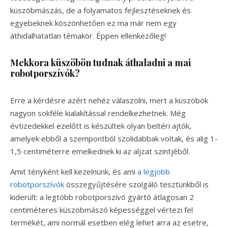
küszöbmászás, de a folyamatos fejlesztéseknek és
egyebeknek köszönhetően ez ma már nem egy
áthidalhatatlan témakör. Éppen ellenkezőleg!
Mekkora küszöbön tudnak áthaladni a mai
robotporszívók?
Erre a kérdésre azért nehéz válaszolni, mert a küszöbök
nagyon sokféle kialakítással rendelkezhetnek. Még
évtizedekkel ezelőtt is készültek olyan beltéri ajtók,
amelyek ebből a szempontból szolidabbak voltak, és alig 1-
1,5 centiméterre emelkednek ki az aljzat szintjéből.
Amit tényként kell kezelnünk, és ami
a legjobb
robotporszívók
összegyűjtésére szolgáló tesztünkből is
kiderült: a legtöbb robotporszívó gyártó átlagosan 2
centiméteres küszöbmászó képességgel vértezi fel
termékét, ami normál esetben elég lehet arra az esetre,