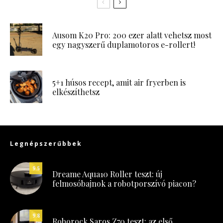
Ausom K20 Pro: 200 ezer alatt vehetsz most
egy nagyszerű duplamotoros e-rollert!
5+1 húsos recept, amit air fryerben is
elkészíthetsz
Legnépszerűbbek
9.5
Dreame Aqua10 Roller teszt: új
felmosóbajnok a robotporszívó piacon?
9.8
Roborock Saros Z70 teszt: az első