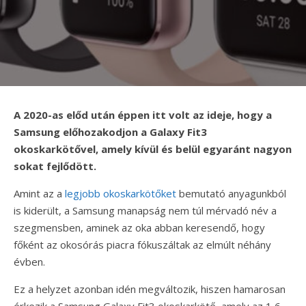
A 2020-as előd után éppen itt volt az ideje, hogy a
Samsung előhozakodjon a Galaxy Fit3
okoskarkötővel, amely kívül és belül egyaránt nagyon
sokat fejlődött.
Amint az a
legjobb okoskarkötőket
bemutató anyagunkból
is kiderült, a Samsung manapság nem túl mérvadó név a
szegmensben, aminek az oka abban keresendő, hogy
főként az okosórás piacra fókuszáltak az elmúlt néhány
évben.
Ez a helyzet azonban idén megváltozik, hiszen hamarosan