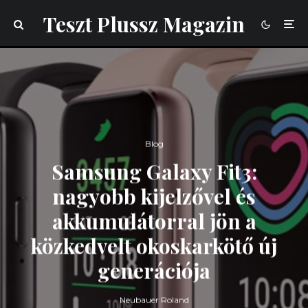
Teszt Plussz Magazin
Blog
Samsung Galaxy Fit3:
nagyobb kijelzővel és
akkumulátorral jön a
közkedvelt okoskarkötő új
generációja
Neubauer Roland