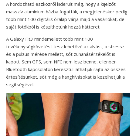
A hordozható eszközről kiderült még, hogy a kijelzőt
masszív alumínium házba fogatták, a megjelenéskor pedig
több mint 100 digitális óralap várja majd a vásárlókat, de
saját fotókból is készíthetünk hozzá hátteret.
A Galaxy Fit3 mindemellett több mint 100
tevékenységkövetést tesz lehetővé az alvás-, a stressz
és a pulzus mérése mellett, sőt zuhanásérzékelőt is
kapott. Sem GPS, sem NFC nem lesz benne, ellenben
Bluetooth kapcsolaton keresztül láthatjuk rajta az összes
értesítésünket, sőt még a hanghívásokat is kezelhetjük a
segítségével.