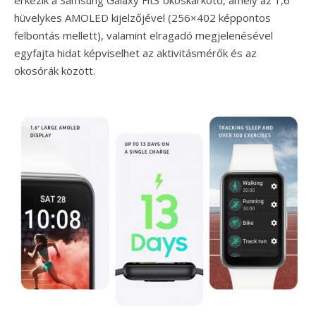
érkezik a Samsung Galaxy Fit3 okoskarkötő, amely az 1,6
hüvelykes AMOLED kijelzőjével (256×402 képpontos
felbontás mellett), valamint elragadó megjelenésével
egyfajta hidat képviselhet az aktivitásmérők és az
okosórák között.