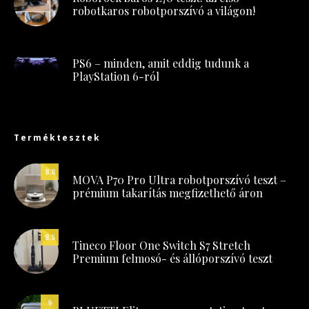
robotkaros robotporszívó a világon!
PS6 – minden, amit eddig tudunk a
PlayStation 6-ról
Terméktesztek
8.8
MOVA P70 Pro Ultra robotporszívó teszt –
prémium takarítás megfizethető áron
8.5
Tineco Floor One Switch S7 Stretch
Premium felmosó- és állóporszívó teszt
9