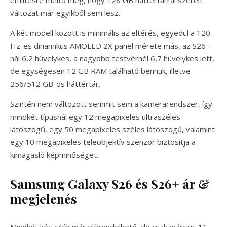
változat már egyikből sem lesz.
A két modell között is minimális az eltérés, egyedül a 120
Hz-es dinamikus AMOLED 2X panel mérete más, az S26-
nál 6,2 hüvelykes, a nagyobb testvérnél 6,7 hüvelykes lett,
de egységesen 12 GB RAM található bennük, illetve
256/512 GB-os háttértár.
Szintén nem változott semmit sem a kamerarendszer, így
mindkét típusnál egy 12 megapixeles ultraszéles
látószögű, egy 50 megapixeles széles látószögű, valamint
egy 10 megapixeles teleobjektív szenzor biztosítja a
kimagasló képminőséget.
Samsung Galaxy S26 és S26+ ár &
megjelenés
Mindkét készülék már előrendelhető, de csak március 11-