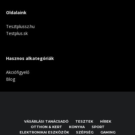
Oldalaink
Tesztplussz.hu
Testplus.sk
Hasznos alkategóriák
Akciófigyelő
Blog
VÁSÁRLÁSI TANÁCSADÓ
TESZTEK
HÍREK
OTTHON & KERT
KONYHA
SPORT
ELEKTRONIKAI ESZKÖZÖK
SZÉPSÉG
GAMING