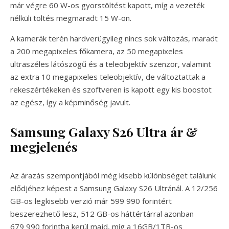
már végre 60 W-os gyorstöltést kapott, míg a vezeték
nélküli töltés megmaradt 15 W-on.
A kamerák terén hardverügyileg nincs sok változás, maradt
a 200 megapixeles főkamera, az 50 megapixeles
ultraszéles látószögű és a teleobjektív szenzor, valamint
az extra 10 megapixeles teleobjektív, de változtattak a
rekeszértékeken és szoftveren is kapott egy kis boostot
az egész, így a képminőség javult.
Samsung Galaxy S26 Ultra ár &
megjelenés
Az árazás szempontjából még kisebb különbséget találunk
elődjéhez képest a Samsung Galaxy S26 Ultránál. A 12/256
GB-os legkisebb verzió már 599 990 forintért
beszerezhető lesz, 512 GB-os háttértárral azonban
679 990 forintba kerül majd, míg a 16GB/1TB-os