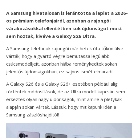
A Samsung hivatalosan is lerántotta a leplet a 2026-
os prémium telefonjairól, azonban a rajongói
várakozásokkal ellentétben sok újdonságot most
sem hoztak, kivéve a Galaxy S26 Ultra.
A Samsung telefonok rajongói már hetek óta tűkön ülve
várták, hogy a gyártó végre bemutassa legújabb
csúcsmodelljeit, azonban hiába reménykedtek sokan
jelentős újdonságokban, ez sajnos ismét elmaradt.
A Galaxy S26 és a Galaxy S26+ esetében például alig
történtek módosítások, de az Ultra modell kapcsán sem
érkeztek olyan nagy újdonságok, mint amire a pletykák
alapján sokan vártak. Lássuk, hogy mit kapunk idén a
Samsung zászlóshajóitól!