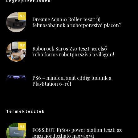
Legnépszerűbbek
9.5
Dreame Aqua10 Roller teszt: új
felmosóbajnok a robotporszívó piacon?
9.8
Roborock Saros Z70 teszt: az első
robotkaros robotporszívó a világon!
PS6 – minden, amit eddig tudunk a
PlayStation 6-ról
Terméktesztek
9.5
FOSSiBOT F1800 power station teszt: az
igazi hordozható nagyágyú