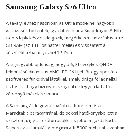
Samsung Galaxy S26 Ultra
A tavalyi évhez hasonlóan az Ultra modellnél nagyobb
változások történtek, így ebben már a Snapdragon 8 Elite
Gen 5 lapkakészlet dolgozik, megérkezett hozzánk is a 16
GB RAM (az 1TB-os háttér mellé) és visszatért a
készülékházba helyezhető S Pen.
A legnagyobb újdonság, hogy a 6,9 hüvelykes QHD+
felbontású dinamikus AMOLED 2X kijelzőt egy speciális
szoftveres funkcióval látták el, amely drága fóliák nélkül
biztosítja, hogy bizonyos szögből ne legyen látható a
képernyő mások számára.
A Samsung átdolgozta továbbá a hűtésrendszert.
Maradtak a párakamránál, de sokkal hatékonyabb lett a
szisztéma, így az erőforrásokkal is jobban gazdálkodik.
Sajnos az akkumulátor megmaradt 5000 mAh-nál, azonban