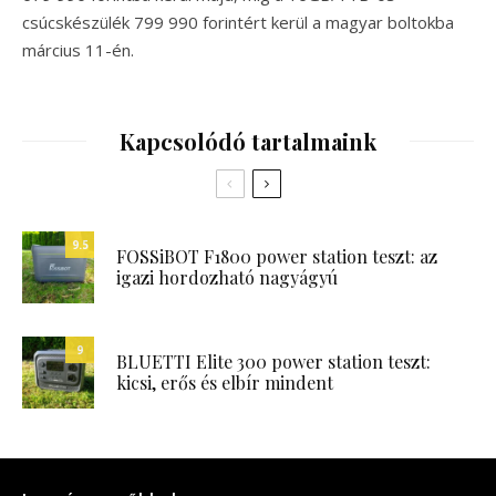
csúcskészülék 799 990 forintért kerül a magyar boltokba
március 11-én.
Kapcsolódó tartalmaink
9.5
FOSSiBOT F1800 power station teszt: az
igazi hordozható nagyágyú
9
BLUETTI Elite 300 power station teszt:
kicsi, erős és elbír mindent