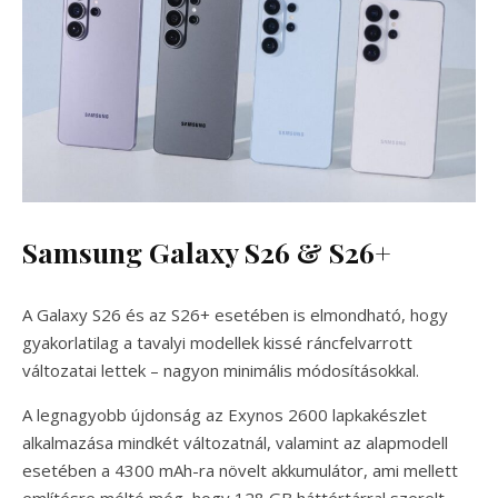
Samsung Galaxy S26 & S26+
A Galaxy S26 és az S26+ esetében is elmondható, hogy
gyakorlatilag a tavalyi modellek kissé ráncfelvarrott
változatai lettek – nagyon minimális módosításokkal.
A legnagyobb újdonság az Exynos 2600 lapkakészlet
alkalmazása mindkét változatnál, valamint az alapmodell
esetében a 4300 mAh-ra növelt akkumulátor, ami mellett
említésre méltó még, hogy 128 GB háttértárral szerelt