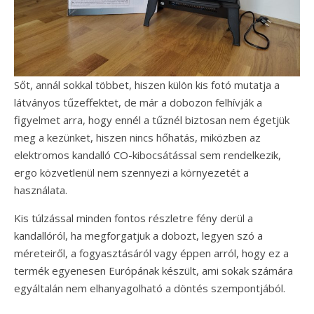
Sőt, annál sokkal többet, hiszen külön kis fotó mutatja a
látványos tűzeffektet, de már a dobozon felhívják a
figyelmet arra, hogy ennél a tűznél biztosan nem égetjük
meg a kezünket, hiszen nincs hőhatás, miközben az
elektromos kandalló CO-kibocsátással sem rendelkezik,
ergo közvetlenül nem szennyezi a környezetét a
használata.
Kis túlzással minden fontos részletre fény derül a
kandallóról, ha megforgatjuk a dobozt, legyen szó a
méreteiről, a fogyasztásáról vagy éppen arról, hogy ez a
termék egyenesen Európának készült, ami sokak számára
egyáltalán nem elhanyagolható a döntés szempontjából.