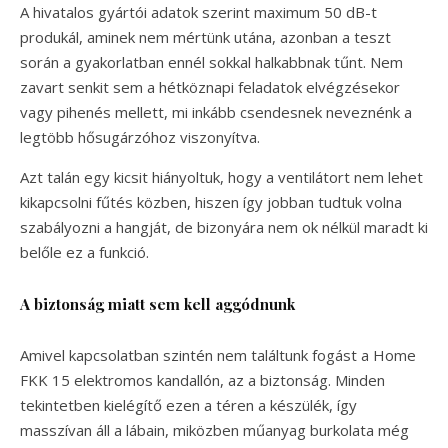
A hivatalos gyártói adatok szerint maximum 50 dB-t
produkál, aminek nem mértünk utána, azonban a teszt
során a gyakorlatban ennél sokkal halkabbnak tűnt. Nem
zavart senkit sem a hétköznapi feladatok elvégzésekor
vagy pihenés mellett, mi inkább csendesnek neveznénk a
legtöbb hősugárzóhoz viszonyítva.
Azt talán egy kicsit hiányoltuk, hogy a ventilátort nem lehet
kikapcsolni fűtés közben, hiszen így jobban tudtuk volna
szabályozni a hangját, de bizonyára nem ok nélkül maradt ki
belőle ez a funkció.
A biztonság miatt sem kell aggódnunk
Amivel kapcsolatban szintén nem találtunk fogást a Home
FKK 15 elektromos kandallón, az a biztonság. Minden
tekintetben kielégítő ezen a téren a készülék, így
masszívan áll a lábain, miközben műanyag burkolata még