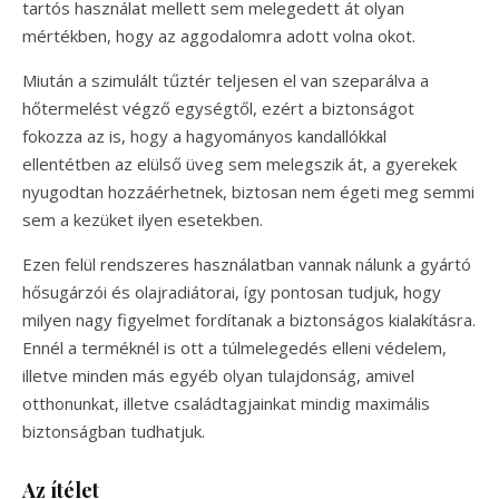
tartós használat mellett sem melegedett át olyan
mértékben, hogy az aggodalomra adott volna okot.
Miután a szimulált tűztér teljesen el van szeparálva a
hőtermelést végző egységtől, ezért a biztonságot
fokozza az is, hogy a hagyományos kandallókkal
ellentétben az elülső üveg sem melegszik át, a gyerekek
nyugodtan hozzáérhetnek, biztosan nem égeti meg semmi
sem a kezüket ilyen esetekben.
Ezen felül rendszeres használatban vannak nálunk a gyártó
hősugárzói és olajradiátorai, így pontosan tudjuk, hogy
milyen nagy figyelmet fordítanak a biztonságos kialakításra.
Ennél a terméknél is ott a túlmelegedés elleni védelem,
illetve minden más egyéb olyan tulajdonság, amivel
otthonunkat, illetve családtagjainkat mindig maximális
biztonságban tudhatjuk.
Az ítélet