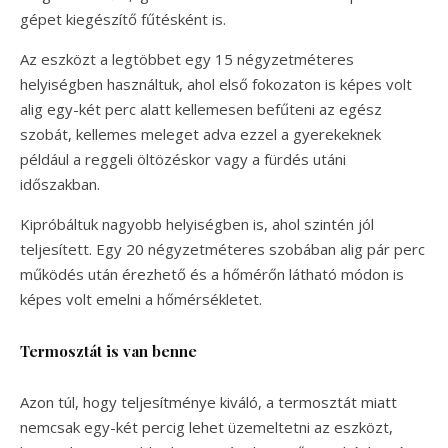
gépet kiegészítő fűtésként is.
Az eszközt a legtöbbet egy 15 négyzetméteres
helyiségben használtuk, ahol első fokozaton is képes volt
alig egy-két perc alatt kellemesen befűteni az egész
szobát, kellemes meleget adva ezzel a gyerekeknek
például a reggeli öltözéskor vagy a fürdés utáni
időszakban.
Kipróbáltuk nagyobb helyiségben is, ahol szintén jól
teljesített. Egy 20 négyzetméteres szobában alig pár perc
működés után érezhető és a hőmérőn látható módon is
képes volt emelni a hőmérsékletet.
Termosztát is van benne
Azon túl, hogy teljesítménye kiváló, a termosztát miatt
nemcsak egy-két percig lehet üzemeltetni az eszközt,