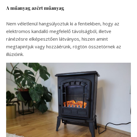
A műanyag azért műanyag
Nem véletlenül hangsúlyoztuk ki a fentiekben, hogy az
elektromos kandalló megfelelő távolságból, illetve
ránézésre elképesztően látványos, hiszen amint
megtapintjuk vagy hozzáérünk, rögtön összetörnek az
illúzióink.