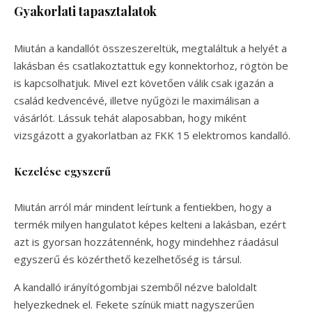
Gyakorlati tapasztalatok
Miután a kandallót összeszereltük, megtaláltuk a helyét a
lakásban és csatlakoztattuk egy konnektorhoz, rögtön be
is kapcsolhatjuk. Mivel ezt követően válik csak igazán a
család kedvencévé, illetve nyűgözi le maximálisan a
vásárlót. Lássuk tehát alaposabban, hogy miként
vizsgázott a gyakorlatban az FKK 15 elektromos kandalló.
Kezelése egyszerű
Miután arról már mindent leírtunk a fentiekben, hogy a
termék milyen hangulatot képes kelteni a lakásban, ezért
azt is gyorsan hozzátennénk, hogy mindehhez ráadásul
egyszerű és közérthető kezelhetőség is társul.
A kandalló irányítógombjai szemből nézve baloldalt
helyezkednek el. Fekete színük miatt nagyszerűen