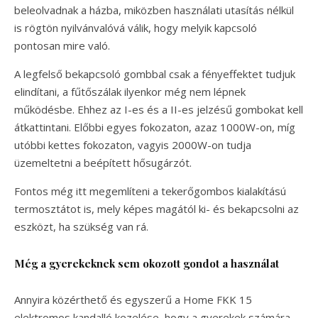
beleolvadnak a házba, miközben használati utasítás nélkül
is rögtön nyilvánvalóvá válik, hogy melyik kapcsoló
pontosan mire való.
A legfelső bekapcsoló gombbal csak a fényeffektet tudjuk
elindítani, a fűtőszálak ilyenkor még nem lépnek
működésbe. Ehhez az I-es és a II-es jelzésű gombokat kell
átkattintani. Előbbi egyes fokozaton, azaz 1000W-on, míg
utóbbi kettes fokozaton, vagyis 2000W-on tudja
üzemeltetni a beépített hősugárzót.
Fontos még itt megemlíteni a tekerőgombos kialakítású
termosztátot is, mely képes magától ki- és bekapcsolni az
eszközt, ha szükség van rá.
Még a gyerekeknek sem okozott gondot a használat
Annyira közérthető és egyszerű a Home FKK 15
elektromos kandalló kezelése, hogy a gyerekek számára