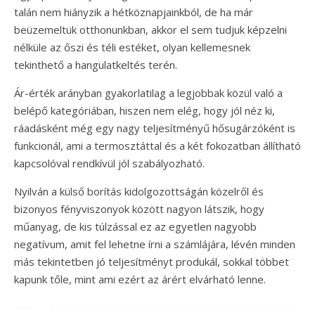
talán nem hiányzik a hétköznapjainkból, de ha már
beüzemeltük otthonunkban, akkor el sem tudjuk képzelni
nélküle az őszi és téli estéket, olyan kellemesnek
tekinthető a hangulatkeltés terén.
Ár-érték arányban gyakorlatilag a legjobbak közül való a
belépő kategóriában, hiszen nem elég, hogy jól néz ki,
ráadásként még egy nagy teljesítményű hősugárzóként is
funkcionál, ami a termosztáttal és a két fokozatban állítható
kapcsolóval rendkívül jól szabályozható.
Nyilván a külső borítás kidolgozottságán közelről és
bizonyos fényviszonyok között nagyon látszik, hogy
műanyag, de kis túlzással ez az egyetlen nagyobb
negatívum, amit fel lehetne írni a számlájára, lévén minden
más tekintetben jó teljesítményt produkál, sokkal többet
kapunk tőle, mint ami ezért az árért elvárható lenne.