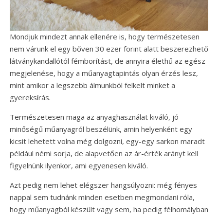
Mondjuk mindezt annak ellenére is, hogy természetesen
nem várunk el egy bőven 30 ezer forint alatt beszerezhető
látványkandallótól fémborítást, de annyira élethű az egész
megjelenése, hogy a műanyagtapintás olyan érzés lesz,
mint amikor a legszebb álmunkból felkelt minket a
gyereksírás.
Természetesen maga az anyaghasználat kiváló, jó
minőségű műanyagról beszélünk, amin helyenként egy
kicsit lehetett volna még dolgozni, egy-egy sarkon maradt
például némi sorja, de alapvetően az ár-érték arányt kell
figyelnünk ilyenkor, ami egyenesen kiváló.
Azt pedig nem lehet elégszer hangsúlyozni: még fényes
nappal sem tudnánk minden esetben megmondani róla,
hogy műanyagból készült vagy sem, ha pedig félhomályban