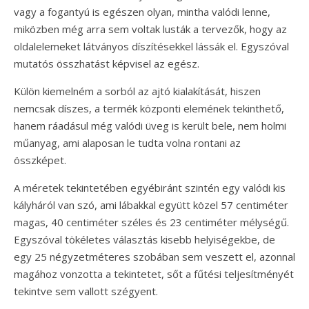
vagy a fogantyú is egészen olyan, mintha valódi lenne,
miközben még arra sem voltak lusták a tervezők, hogy az
oldalelemeket látványos díszítésekkel lássák el. Egyszóval
mutatós összhatást képvisel az egész.
Külön kiemelném a sorból az ajtó kialakítását, hiszen
nemcsak díszes, a termék központi elemének tekinthető,
hanem ráadásul még valódi üveg is került bele, nem holmi
műanyag, ami alaposan le tudta volna rontani az
összképet.
A méretek tekintetében egyébiránt szintén egy valódi kis
kályháról van szó, ami lábakkal együtt közel 57 centiméter
magas, 40 centiméter széles és 23 centiméter mélységű.
Egyszóval tökéletes választás kisebb helyiségekbe, de
egy 25 négyzetméteres szobában sem veszett el, azonnal
magához vonzotta a tekintetet, sőt a fűtési teljesítményét
tekintve sem vallott szégyent.