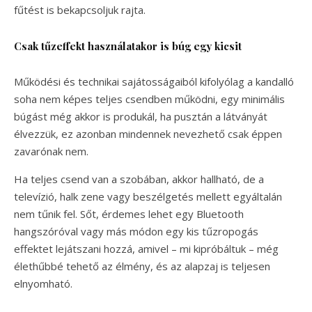
fűtést is bekapcsoljuk rajta.
Csak tűzeffekt használatakor is búg egy kicsit
Működési és technikai sajátosságaiból kifolyólag a kandalló
soha nem képes teljes csendben működni, egy minimális
búgást még akkor is produkál, ha pusztán a látványát
élvezzük, ez azonban mindennek nevezhető csak éppen
zavarónak nem.
Ha teljes csend van a szobában, akkor hallható, de a
televízió, halk zene vagy beszélgetés mellett egyáltalán
nem tűnik fel. Sőt, érdemes lehet egy Bluetooth
hangszóróval vagy más módon egy kis tűzropogás
effektet lejátszani hozzá, amivel – mi kipróbáltuk – még
élethűbbé tehető az élmény, és az alapzaj is teljesen
elnyomható.