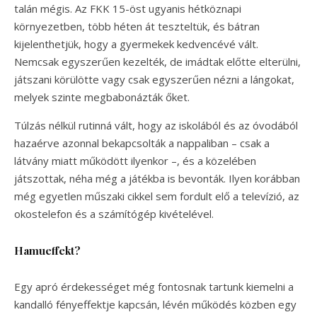
talán mégis. Az FKK 15-öst ugyanis hétköznapi
környezetben, több héten át teszteltük, és bátran
kijelenthetjük, hogy a gyermekek kedvencévé vált.
Nemcsak egyszerűen kezelték, de imádtak előtte elterülni,
játszani körülötte vagy csak egyszerűen nézni a lángokat,
melyek szinte megbabonázták őket.
Túlzás nélkül rutinná vált, hogy az iskolából és az óvodából
hazaérve azonnal bekapcsolták a nappaliban – csak a
látvány miatt működött ilyenkor –, és a közelében
játszottak, néha még a játékba is bevonták. Ilyen korábban
még egyetlen műszaki cikkel sem fordult elő a televízió, az
okostelefon és a számítógép kivételével.
Hamueffekt?
Egy apró érdekességet még fontosnak tartunk kiemelni a
kandalló fényeffektje kapcsán, lévén működés közben egy