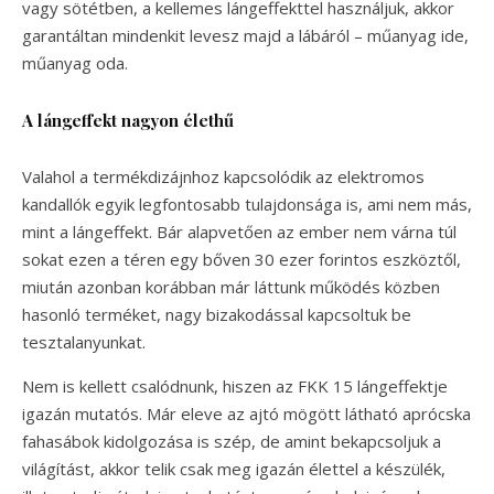
vagy sötétben, a kellemes lángeffekttel használjuk, akkor
garantáltan mindenkit levesz majd a lábáról – műanyag ide,
műanyag oda.
A lángeffekt nagyon élethű
Valahol a termékdizájnhoz kapcsolódik az elektromos
kandallók egyik legfontosabb tulajdonsága is, ami nem más,
mint a lángeffekt. Bár alapvetően az ember nem várna túl
sokat ezen a téren egy bőven 30 ezer forintos eszköztől,
miután azonban korábban már láttunk működés közben
hasonló terméket, nagy bizakodással kapcsoltuk be
tesztalanyunkat.
Nem is kellett csalódnunk, hiszen az FKK 15 lángeffektje
igazán mutatós. Már eleve az ajtó mögött látható aprócska
fahasábok kidolgozása is szép, de amint bekapcsoljuk a
világítást, akkor telik csak meg igazán élettel a készülék,