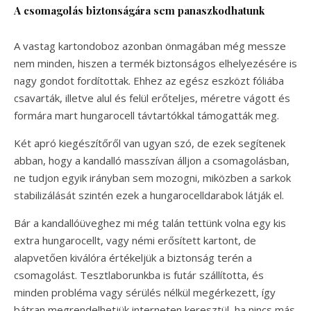
A csomagolás biztonságára sem panaszkodhatunk
A vastag kartondoboz azonban önmagában még messze
nem minden, hiszen a termék biztonságos elhelyezésére is
nagy gondot fordítottak. Ehhez az egész eszközt fóliába
csavarták, illetve alul és felül erőteljes, méretre vágott és
formára mart hungarocell távtartókkal támogatták meg.
Két apró kiegészítőről van ugyan szó, de ezek segítenek
abban, hogy a kandalló masszívan álljon a csomagolásban,
ne tudjon egyik irányban sem mozogni, miközben a sarkok
stabilizálását szintén ezek a hungarocelldarabok látják el.
Bár a kandallóüveghez mi még talán tettünk volna egy kis
extra hungarocellt, vagy némi erősített kartont, de
alapvetően kiválóra értékeljük a biztonság terén a
csomagolást. Tesztlaborunkba is futár szállította, és
minden probléma vagy sérülés nélkül megérkezett, így
bátran megrendelhetjük interneten keresztül, ha nincs más