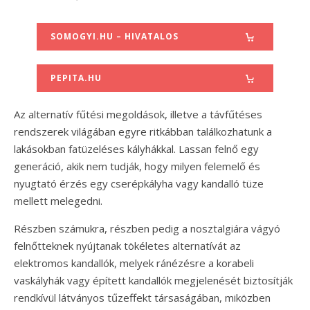
SOMOGYI.HU – HIVATALOS
PEPITA.HU
Az alternatív fűtési megoldások, illetve a távfűtéses
rendszerek világában egyre ritkábban találkozhatunk a
lakásokban fatüzeléses kályhákkal. Lassan felnő egy
generáció, akik nem tudják, hogy milyen felemelő és
nyugtató érzés egy cserépkályha vagy kandalló tüze
mellett melegedni.
Részben számukra, részben pedig a nosztalgiára vágyó
felnőtteknek nyújtanak tökéletes alternatívát az
elektromos kandallók, melyek ránézésre a korabeli
vaskályhák vagy épített kandallók megjelenését biztosítják
rendkívül látványos tűzeffekt társaságában, miközben