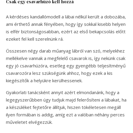
Csak egy csavarhúzó kell hozzá
A kérdéses kandallómodell a lábai nélkül került a dobozába,
ami érthető annak fényében, hogy így sokkal kisebb helyen
is elfér biztonságosabban, ezért az első bekapcsolás előtt
ezeket fel kell szerelnünk rá.
Összesen négy darab műanyag lábról van szó, melyekhez
mellékelve vannak a megfelelő csavarok is, így nekünk csak
egy jó csavarhúzóra, esetleg egy gyengébb teljesítményű
csavarozóra lesz szükségünk ahhoz, hogy ezek a kis
kiegészítők a helyükre kerülhessenek.
Gyakorlati tanácsként annyit azért elmondanánk, hogy a
legegyszerűbben úgy tudjuk majd felerősíteni a lábakat, ha
a készüléket fejtetőre állítjuk, hiszen tökéletesen megáll
ilyen formában is addig, amíg ezt a valóban néhány perces
műveletet elvégezzük.