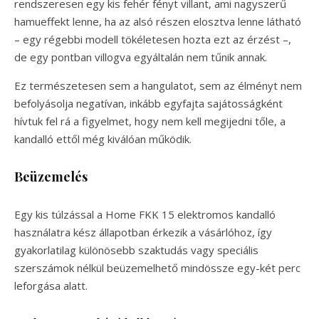
rendszeresen egy kis fehér fényt villant, ami nagyszerű
hamueffekt lenne, ha az alsó részen elosztva lenne látható
– egy régebbi modell tökéletesen hozta ezt az érzést –,
de egy pontban villogva egyáltalán nem tűnik annak.
Ez természetesen sem a hangulatot, sem az élményt nem
befolyásolja negatívan, inkább egyfajta sajátosságként
hívtuk fel rá a figyelmet, hogy nem kell megijedni tőle, a
kandalló ettől még kiválóan működik.
Beüzemelés
Egy kis túlzással a Home FKK 15 elektromos kandalló
használatra kész állapotban érkezik a vásárlóhoz, így
gyakorlatilag különösebb szaktudás vagy speciális
szerszámok nélkül beüzemelhető mindössze egy-két perc
leforgása alatt.