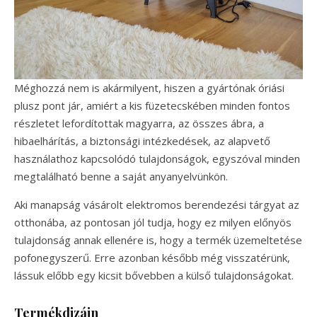
Méghozzá nem is akármilyent, hiszen a gyártónak óriási
plusz pont jár, amiért a kis füzetecskében minden fontos
részletet lefordítottak magyarra, az összes ábra, a
hibaelhárítás, a biztonsági intézkedések, az alapvető
használathoz kapcsolódó tulajdonságok, egyszóval minden
megtalálható benne a saját anyanyelvünkön.
Aki manapság vásárolt elektromos berendezési tárgyat az
otthonába, az pontosan jól tudja, hogy ez milyen előnyös
tulajdonság annak ellenére is, hogy a termék üzemeltetése
pofonegyszerű. Erre azonban később még visszatérünk,
lássuk előbb egy kicsit bővebben a külső tulajdonságokat.
Termékdizájn