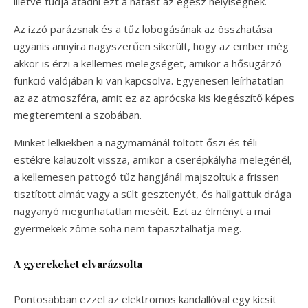
illetve tudja átadni ezt a hatást az egész helyiségnek.
Az izzó parázsnak és a tűz lobogásának az összhatása
ugyanis annyira nagyszerűen sikerült, hogy az ember még
akkor is érzi a kellemes melegséget, amikor a hősugárzó
funkció valójában ki van kapcsolva. Egyenesen leírhatatlan
az az atmoszféra, amit ez az aprócska kis kiegészítő képes
megteremteni a szobában.
Minket lelkiekben a nagymamánál töltött őszi és téli
estékre kalauzolt vissza, amikor a cserépkályha melegénél,
a kellemesen pattogó tűz hangjánál majszoltuk a frissen
tisztított almát vagy a sült gesztenyét, és hallgattuk drága
nagyanyó megunhatatlan meséit. Ezt az élményt a mai
gyermekek zöme soha nem tapasztalhatja meg.
A gyerekeket elvarázsolta
Pontosabban ezzel az elektromos kandallóval egy kicsit