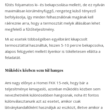
fűtés folyamatos ki- és bekapcsolása mellett, de ez nyilván
maximálisan körülményfüggő, rengeteg külső tényező
befolyásolja, így minden felhasználónak magának kell
ráéreznie arra, hogy a termosztát melyik állásában lehet
megfelelő a fűtőteljesítmény.
Mi az esetek többségében egyébiránt kikapcsolt
termosztáttal használtuk, hiszen 5-10 percre bekapcsolva,
alapos felügyelet mellett ilyenkor is tökéletesen ellátta a
feladatát.
Működés közben sem túl hangos
Ami nagy előnye a Homei FKK 15-nek, hogy bár a
teljesítménye kimagasló, azonban működés közben sem
nevezhetnénk különösebben hangosnak, noha itt fontos
különválasztanunk azt az esetet, amikor csak
látványkandallóként használjuk az eszközt, illetve amikor a