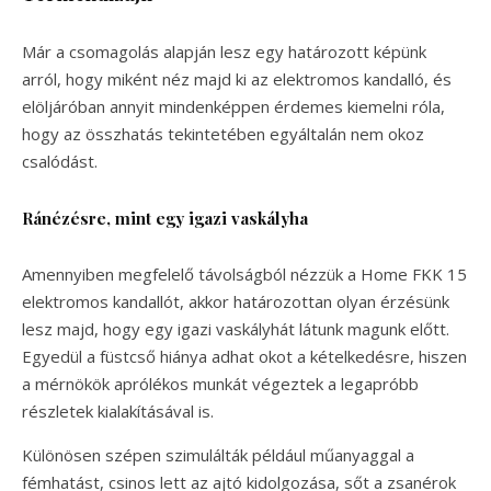
Már a csomagolás alapján lesz egy határozott képünk
arról, hogy miként néz majd ki az elektromos kandalló, és
elöljáróban annyit mindenképpen érdemes kiemelni róla,
hogy az összhatás tekintetében egyáltalán nem okoz
csalódást.
Ránézésre, mint egy igazi vaskályha
Amennyiben megfelelő távolságból nézzük a Home FKK 15
elektromos kandallót, akkor határozottan olyan érzésünk
lesz majd, hogy egy igazi vaskályhát látunk magunk előtt.
Egyedül a füstcső hiánya adhat okot a kételkedésre, hiszen
a mérnökök aprólékos munkát végeztek a legapróbb
részletek kialakításával is.
Különösen szépen szimulálták például műanyaggal a
fémhatást, csinos lett az ajtó kidolgozása, sőt a zsanérok