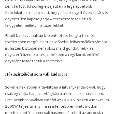
sem tartott túl sokáig elsajátítani a legalapvetőbb
funkciókat, ami azt jelenti, hogy nálunk egy 4 éves kislány is
egyszerűen kapcsolgatja – természetesen szülői
felügyelet mellett – a tűzeffektet.
Ebből kiindulva bátran kijelenthetjük, hogy a termék
tökéletesen megfelelhet az idősebb felhasználók számára
is, hiszen biztosan nem okoz majd gondot nekik az
egyszerű üzemeltetés, miközben a régi korok emlékét
egyaránt felidézhetik a termékkel.
Hősugárzóként sem vall kudarcot
Sokan élnek abban a tévhitben a látványkandallókkal, hogy
csak egyfajta hangulatvilágításra alkalmasak, másra nem.
Erre azonban kiválóan rácáfol az FKK 15, hiszen a maximum
2000W teljesítmény – ami a fentebb említett módon
megfelezhető –, igencsak hasznossá teheti az aprócska