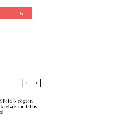
 Fold 8: rögtön
 kijelzős modell is
ól