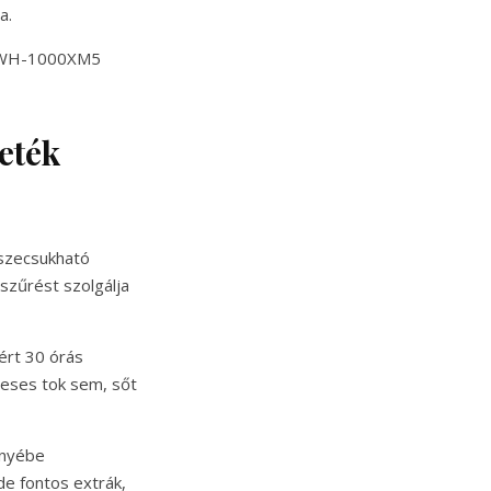
a.
ű WH-1000XM5
eték
összecsukható
szűrést szolgálja
ért 30 órás
neses tok sem, sőt
őnyébe
e fontos extrák,