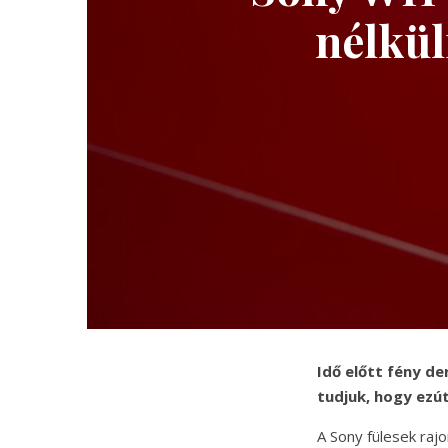
nélkül
Idő előtt fény de
tudjuk, hogy ezút
A Sony fülesek raj