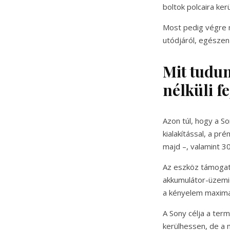
boltok polcaira ker
Most pedig végre
utódjáról, egészen
Mit tudu
nélküli f
Azon túl, hogy a So
kialakítással, a p
majd –, valamint 3
Az eszköz támogatj
akkumulátor-üzemid
a kényelem maximal
A Sony célja a term
kerülhessen, de a