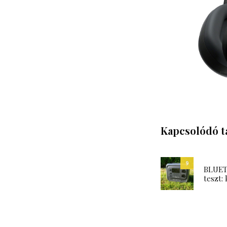
Kapcsolódó t
9
BLUETT
teszt: 