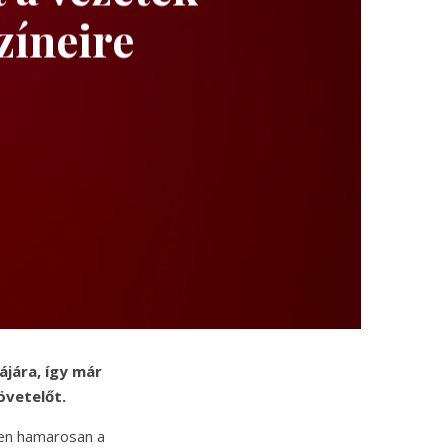
zíneire
ájára, így már
övetelőt.
zen hamarosan a