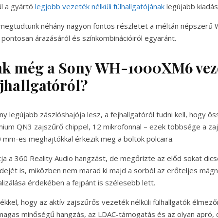
ül a gyártó
legjobb vezeték nélküli fülhallgatójának
legújabb kiadás
 megtudtunk néhány nagyon fontos részletet a méltán népszer
 pontosan árazásáról és színkombinációiról egyaránt.
nk még a Sony WH-1000XM6 vez
ejhallgatóról?
ny legújabb zászlóshajója lesz, a fejhallgatóról tudni kell, hogy 
rémium QN3 zajszűrő chippel, 12 mikrofonnal – ezek többsége a zaj
0 mm-es meghajtókkal érkezik meg a boltok polcaira.
a a 360 Reality Audio hangzást, de megőrizte az előd sokat dics
ejét is, miközben nem marad ki majd a sorból az erőteljes mág
izálása érdekében a fejpánt is szélesebb lett.
ékkel, hogy az aktív zajszűrős vezeték nélküli fülhallgatók élmez
 magas minőségű hangzás, az LDAC-támogatás és az olyan apró, d