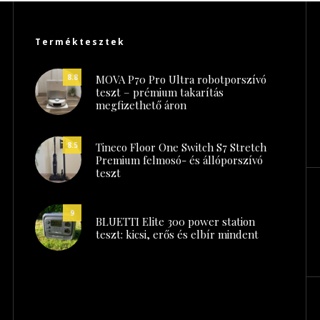
Terméktesztek
MOVA P70 Pro Ultra robotporszívó
8.8
teszt – prémium takarítás
megfizethető áron
Tineco Floor One Switch S7 Stretch
8.5
Premium felmosó- és állóporszívó
teszt
9
BLUETTI Elite 300 power station
teszt: kicsi, erős és elbír mindent