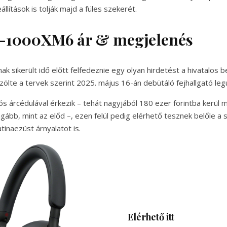
lítások is tolják majd a füles szekerét.
-1000XM6 ár & megjelenés
 sikerült idő előtt felfedeznie egy olyan hirdetést a hivatalos be
ölte a tervek szerint 2025. május 16-án debütáló fejhallgató legú
s árcédulával érkezik – tehát nagyjából 180 ezer forintba kerül
ágább, mint az előd –, ezen felül pedig elérhető tesznek belőle a
atinaezüst árnyalatot is.
Elérhető itt