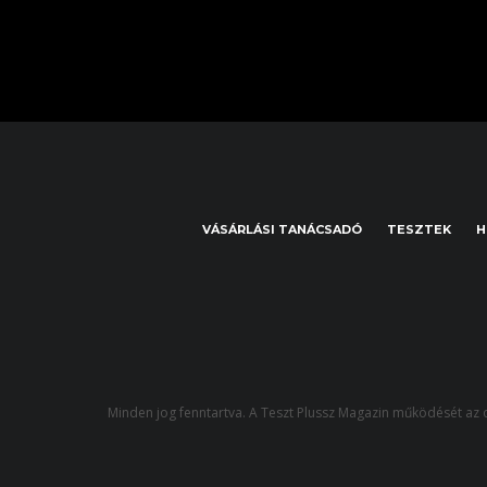
VÁSÁRLÁSI TANÁCSADÓ
TESZTEK
H
Minden jog fenntartva. A Teszt Plussz Magazin működését az o