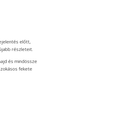
jelentés előtt,
jabb részleteit.
 majd és mindössze
 szokásos fekete