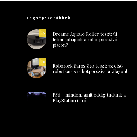
Legnépszerűbbek
Dreame Aqua10 Roller teszt: új
9.5
felmosóbajnok a robotporszívó
piacon?
9.8
Roborock Saros Z70 teszt: az első
robotkaros robotporszívó a világon!
PS6 – minden, amit eddig tudunk a
PlayStation 6-ról