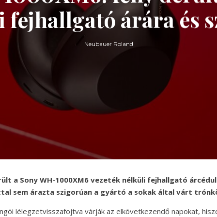
i fejhallgató árára és s
Neubauer Roland
rült a Sony WH-1000XM6 vezeték nélküli fejhallgató árcédul
tal sem árazta szigorúan a gyártó a sokak által várt trónk
ongói lélegzetvisszafojtva várják az elkövetkezendő napokat, his