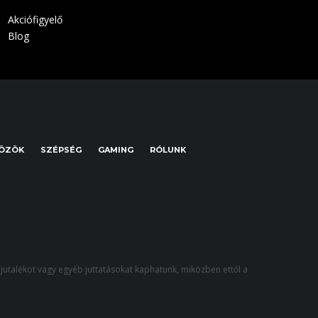
Akciófigyelő
Blog
KÖZÖK
SZÉPSÉG
GAMING
RÓLUNK
jutalékot vagy egyéb juttatásokat kaphatunk, miközben ettől a