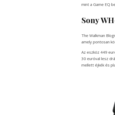
mint a Game EQ beál
Sony WH
The Walkman Blognak
amely pontosan köz
Az eszköz 449 euró
30 euróval lesz dr
mellett éjkék és pl