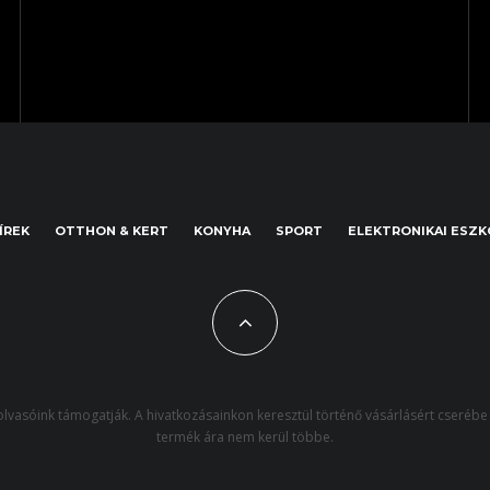
ÍREK
OTTHON & KERT
KONYHA
SPORT
ELEKTRONIKAI ESZ
lvasóink támogatják. A hivatkozásainkon keresztül történő vásárlásért cserébe 
termék ára nem kerül többe.