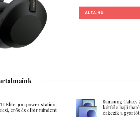
ALZA.HU
artalmaink
Samsung Galaxy Z
I Elite 300 power station
kétféle hajlítható
kicsi, erős és elbír mindent
érkezik a gyártót