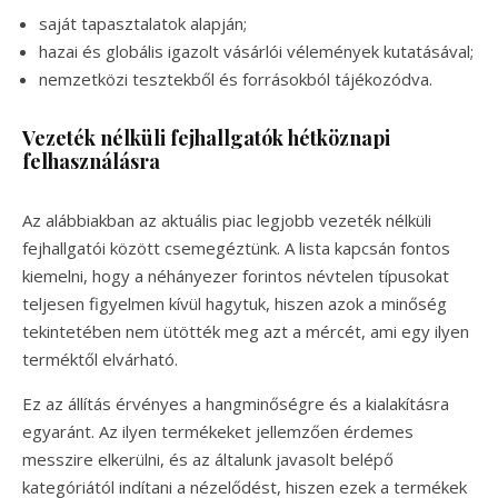
saját tapasztalatok alapján;
hazai és globális igazolt vásárlói vélemények kutatásával;
nemzetközi tesztekből és forrásokból tájékozódva.
Vezeték nélküli fejhallgatók hétköznapi
felhasználásra
Az alábbiakban az aktuális piac legjobb vezeték nélküli
fejhallgatói között csemegéztünk. A lista kapcsán fontos
kiemelni, hogy a néhányezer forintos névtelen típusokat
teljesen figyelmen kívül hagytuk, hiszen azok a minőség
tekintetében nem ütötték meg azt a mércét, ami egy ilyen
terméktől elvárható.
Ez az állítás érvényes a hangminőségre és a kialakításra
egyaránt. Az ilyen termékeket jellemzően érdemes
messzire elkerülni, és az általunk javasolt belépő
kategóriától indítani a nézelődést, hiszen ezek a termékek