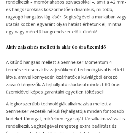
rendelkezik – memóriahabos szivacsokkal –, amit a 42 mm-
es hangszóróknak köszönhetően dinamikus, mi több,
ragyogó hangzásvilág kísér. Segítségével a munkában vagy
utazás közben egyaránt olyan hatást érhetünk el, mintha
egy nagy méretű hangrendszer előtt ülnénk!
Aktív zajszűrés mellett is akár 60 óra üzemidő
A kitűnő hangzás mellett a Sennheiser Momentum 4
természetesen aktív zajcsökkentő technológiával is el lett
látva, amivel könnyedén kizárhatók a külvilágból érkező
zavaró tényezők. A fejhallgató ráadásul mindezt 60 órás
üzemidővel képes garantálni egyetlen töltéssel!
A legkorszerűbb technológiák alkalmazása mellett a
Sennheiser vezeték nélküli fejhallgatója minden fontosabb
kodeket támogat, miközben egy saját társalkalmazással is
rendelkezik. Segítségével rengeteg extra beállítást és