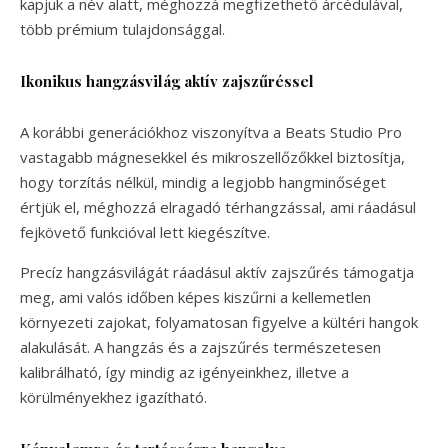
kapjuk a név alatt, méghozzá megfizethető árcédulával,
több prémium tulajdonsággal.
Ikonikus hangzásvilág aktív zajszűréssel
A korábbi generációkhoz viszonyítva a Beats Studio Pro
vastagabb mágnesekkel és mikroszellőzőkkel biztosítja,
hogy torzítás nélkül, mindig a legjobb hangminőséget
értjük el, méghozzá elragadó térhangzással, ami ráadásul
fejkövető funkcióval lett kiegészítve.
Precíz hangzásvilágát ráadásul aktív zajszűrés támogatja
meg, ami valós időben képes kiszűrni a kellemetlen
környezeti zajokat, folyamatosan figyelve a kültéri hangok
alakulását. A hangzás és a zajszűrés természetesen
kalibrálható, így mindig az igényeinkhez, illetve a
körülményekhez igazítható.