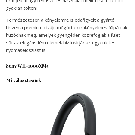
órát jelent, így rendszeres használat mellett sem kell túl
gyakran tölteni.
Természetesen a kényelemre is odafigyelt a gyártó,
hiszen a prémium dizájn mögött extrakényelmes fülpárnák
húzódnak meg, amelyek gyengéden közrefogják a fület,
sőt az elegáns fém elemek biztosítják az egyenletes
nyomáseloszlást is.
Sony WH-1000XM5
Mi választásunk