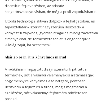
dinamikus fejkövetésben, az adaptív
hangszínszabályozásban, de még a profi zajkioltásban is.
Utóbbi technológia aktívan dolgozik a fejhallgatóban, és
tapasztalataink szerint nagyszerűen illeszkedik a
környezeti zajokhoz, gyorsan reagál és mindig zavartalan
élményt kínál, de természetesen át is engedhetjük a
külvilág zaját, ha szeretnénk.
Akár 20 órán át is kényelmes marad
A radikálisan megújított dizájn szerintünk jót tett a
terméknek, sőt a vásárlói vélemények is alátámasztják,
hogy mennyire kényelmes a fejhallgató, pontosan
illeszkedik a fejhez és a fülhöz, mégis megmarad a
szellőzése, sőt valamennyi fejformára tökéletesen
passzol.