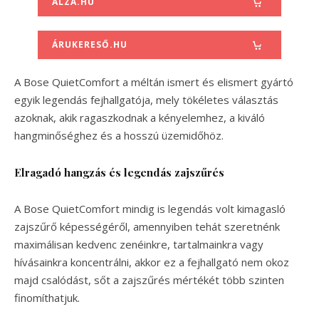
ALZA.HU
ÁRUKERESŐ.HU
A Bose QuietComfort a méltán ismert és elismert gyártó
egyik legendás fejhallgatója, mely tökéletes választás
azoknak, akik ragaszkodnak a kényelemhez, a kiváló
hangminőséghez és a hosszú üzemidőhöz.
Elragadó hangzás és legendás zajszűrés
A Bose QuietComfort mindig is legendás volt kimagasló
zajszűrő képességéről, amennyiben tehát szeretnénk
maximálisan kedvenc zenéinkre, tartalmainkra vagy
hívásainkra koncentrálni, akkor ez a fejhallgató nem okoz
majd csalódást, sőt a zajszűrés mértékét több szinten
finomíthatjuk.