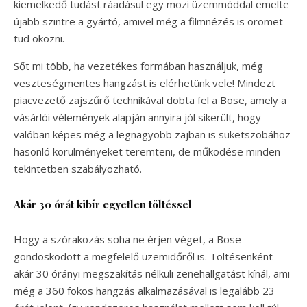
kiemelkedő tudást ráadásul egy mozi üzemmóddal emelte
újabb szintre a gyártó, amivel még a filmnézés is örömet
tud okozni.
Sőt mi több, ha vezetékes formában használjuk, még
veszteségmentes hangzást is elérhetünk vele! Mindezt
piacvezető zajszűrő technikával dobta fel a Bose, amely a
vásárlói vélemények alapján annyira jól sikerült, hogy
valóban képes még a legnagyobb zajban is süketszobához
hasonló körülményeket teremteni, de működése minden
tekintetben szabályozható.
Akár 30 órát kibír egyetlen töltéssel
Hogy a szórakozás soha ne érjen véget, a Bose
gondoskodott a megfelelő üzemidőről is. Töltésenként
akár 30 órányi megszakítás nélküli zenehallgatást kínál, ami
még a 360 fokos hangzás alkalmazásával is legalább 23