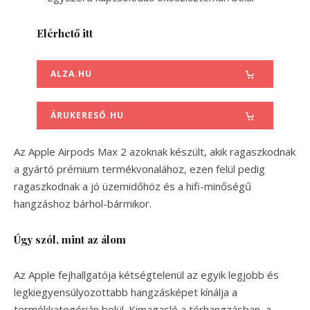
Elérhető itt
ALZA.HU
ÁRUKERESŐ.HU
Az Apple Airpods Max 2 azoknak készült, akik ragaszkodnak
a gyártó prémium termékvonalához, ezen felül pedig
ragaszkodnak a jó üzemidőhöz és a hifi-minőségű
hangzáshoz bárhol-bármikor.
Úgy szól, mint az álom
Az Apple fejhallgatója kétségtelenül az egyik legjobb és
legkiegyensúlyozottabb hangzásképet kínálja a
termékkategórián belül. Kimagasló a térhangzásban, a