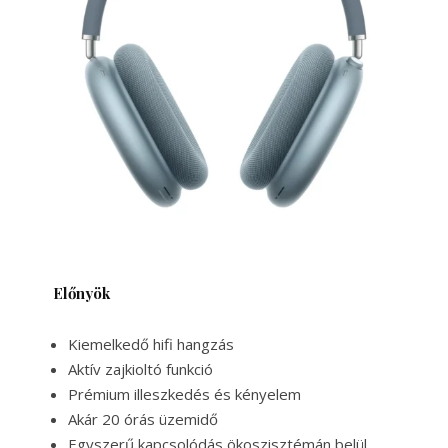
Előnyök
Kiemelkedő hifi hangzás
Aktív zajkioltó funkció
Prémium illeszkedés és kényelem
Akár 20 órás üzemidő
Egyszerű kapcsolódás ökoszisztémán belül