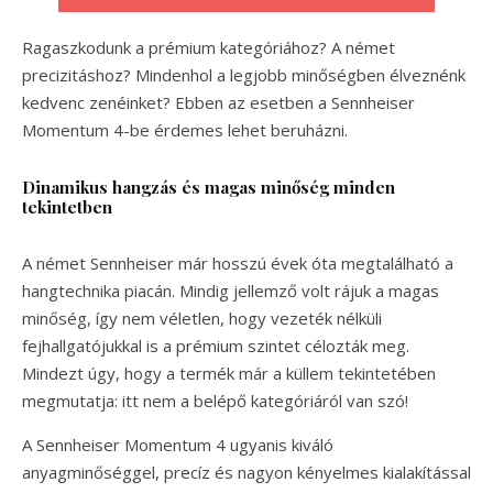
Ragaszkodunk a prémium kategóriához? A német
precizitáshoz? Mindenhol a legjobb minőségben élveznénk
kedvenc zenéinket? Ebben az esetben a Sennheiser
Momentum 4-be érdemes lehet beruházni.
Dinamikus hangzás és magas minőség minden
tekintetben
A német Sennheiser már hosszú évek óta megtalálható a
hangtechnika piacán. Mindig jellemző volt rájuk a magas
minőség, így nem véletlen, hogy vezeték nélküli
fejhallgatójukkal is a prémium szintet célozták meg.
Mindezt úgy, hogy a termék már a küllem tekintetében
megmutatja: itt nem a belépő kategóriáról van szó!
A Sennheiser Momentum 4 ugyanis kiváló
anyagminőséggel, precíz és nagyon kényelmes kialakítással