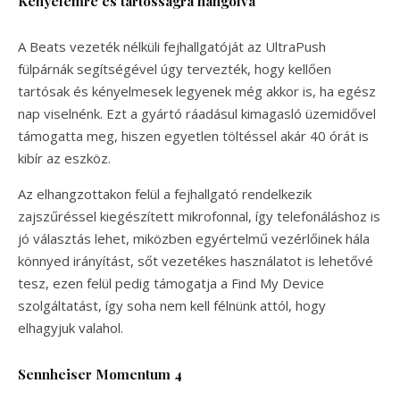
Kényelemre és tartósságra hangolva
A Beats vezeték nélküli fejhallgatóját az UltraPush
fülpárnák segítségével úgy tervezték, hogy kellően
tartósak és kényelmesek legyenek még akkor is, ha egész
nap viselnénk. Ezt a gyártó ráadásul kimagasló üzemidővel
támogatta meg, hiszen egyetlen töltéssel akár 40 órát is
kibír az eszköz.
Az elhangzottakon felül a fejhallgató rendelkezik
zajszűréssel kiegészített mikrofonnal, így telefonáláshoz is
jó választás lehet, miközben egyértelmű vezérlőinek hála
könnyed irányítást, sőt vezetékes használatot is lehetővé
tesz, ezen felül pedig támogatja a Find My Device
szolgáltatást, így soha nem kell félnünk attól, hogy
elhagyjuk valahol.
Sennheiser Momentum 4