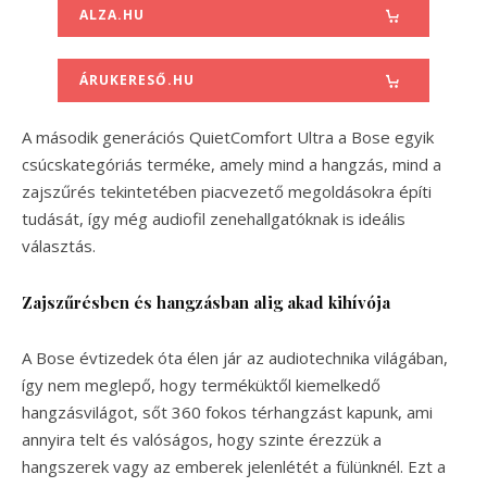
ALZA.HU
ÁRUKERESŐ.HU
A második generációs QuietComfort Ultra a Bose egyik
csúcskategóriás terméke, amely mind a hangzás, mind a
zajszűrés tekintetében piacvezető megoldásokra építi
tudását, így még audiofil zenehallgatóknak is ideális
választás.
Zajszűrésben és hangzásban alig akad kihívója
A Bose évtizedek óta élen jár az audiotechnika világában,
így nem meglepő, hogy terméküktől kiemelkedő
hangzásvilágot, sőt 360 fokos térhangzást kapunk, ami
annyira telt és valóságos, hogy szinte érezzük a
hangszerek vagy az emberek jelenlétét a fülünknél. Ezt a