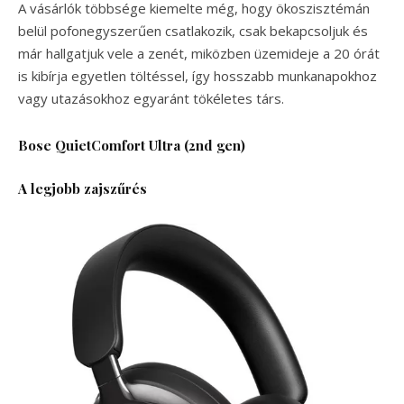
A vásárlók többsége kiemelte még, hogy ökoszisztémán
belül pofonegyszerűen csatlakozik, csak bekapcsoljuk és
már hallgatjuk vele a zenét, miközben üzemideje a 20 órát
is kibírja egyetlen töltéssel, így hosszabb munkanapokhoz
vagy utazásokhoz egyaránt tökéletes társ.
Bose QuietComfort Ultra (2nd gen)
A legjobb zajszűrés