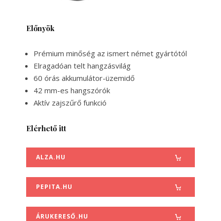
Előnyök
Prémium minőség az ismert német gyártótól
Elragadóan telt hangzásvilág
60 órás akkumulátor-üzemidő
42 mm-es hangszórók
Aktív zajszűrő funkció
Elérhető itt
ALZA.HU
PEPITA.HU
ÁRUKERESŐ.HU