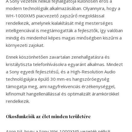
A Sony vezeték nélküli fejhallgatója különösen erős a
modern technológiák alkalmazásában. Olyannyira, hogy a
WH-1000XM5 piacvezető zajszűrő megoldással
rendelkezik, amelynek kialakítását még mesterséges
intelligenciával is megtámogatták a fejlesztők, így valóban
mindig és mindenhol képes magas minőségben kiszűrni a
környezeti zajokat.
Ennek köszönhetően zavartalan zenehallgatásra és
kristálytiszta telefonhívásokra egyaránt alkalmas. Mindezt
a Sony egyedi fejlesztésű, és a High-Resolution Audio
technológiájára épülő 30 mm-es hangszóróegység
támogatja meg, ami nagyfrekvenciás érzékenységgel,
kifinomult hangellenállással és optimalizált áramkörökkel
rendelkezik.
Okosfunkciók az élet minden területére
Azon túl, hogy a Sony WH-1000XM5 vezeték nélküli