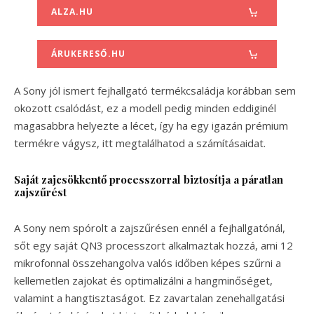
ALZA.HU
ÁRUKERESŐ.HU
A Sony jól ismert fejhallgató termékcsaládja korábban sem
okozott csalódást, ez a modell pedig minden eddiginél
magasabbra helyezte a lécet, így ha egy igazán prémium
termékre vágysz, itt megtalálhatod a számításaidat.
Saját zajcsökkentő processzorral biztosítja a páratlan
zajszűrést
A Sony nem spórolt a zajszűrésen ennél a fejhallgatónál,
sőt egy saját QN3 processzort alkalmaztak hozzá, ami 12
mikrofonnal összehangolva valós időben képes szűrni a
kellemetlen zajokat és optimalizálni a hangminőséget,
valamint a hangtisztaságot. Ez zavartalan zenehallgatási