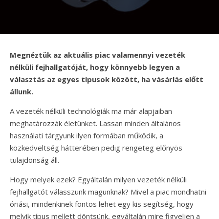
Megnéztük az aktuális piac valamennyi vezeték
nélküli fejhallgatóját, hogy könnyebb legyen a
választás az egyes típusok között, ha vásárlás előtt
állunk.
A vezeték nélküli technológiák ma már alapjaiban
meghatározzák életünket. Lassan minden általános
használati tárgyunk ilyen formában működik, a
közkedveltség hátterében pedig rengeteg előnyös
tulajdonság áll.
Hogy melyek ezek? Egyáltalán milyen vezeték nélküli
fejhallgatót válasszunk magunknak? Mivel a piac mondhatni
óriási, mindenkinek fontos lehet egy kis segítség, hogy
melyik típus mellett döntsünk, egyáltalán mire figyeljen a