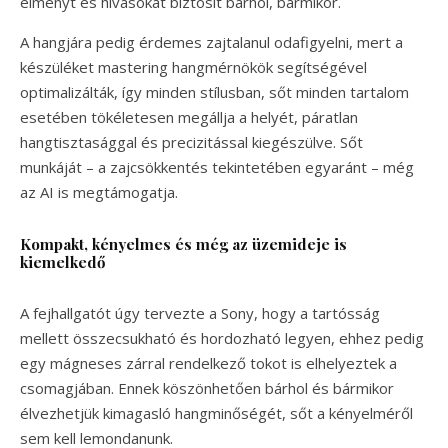
élményt és hívásokat biztosít bárhol, bármikor.
A hangjára pedig érdemes zajtalanul odafigyelni, mert a
készüléket mastering hangmérnökök segítségével
optimalizálták, így minden stílusban, sőt minden tartalom
esetében tökéletesen megállja a helyét, páratlan
hangtisztasággal és precizitással kiegészülve. Sőt
munkáját – a zajcsökkentés tekintetében egyaránt – még
az AI is megtámogatja.
Kompakt, kényelmes és még az üzemideje is
kiemelkedő
A fejhallgatót úgy tervezte a Sony, hogy a tartósság
mellett összecsukható és hordozható legyen, ehhez pedig
egy mágneses zárral rendelkező tokot is elhelyeztek a
csomagjában. Ennek köszönhetően bárhol és bármikor
élvezhetjük kimagasló hangminőségét, sőt a kényelméről
sem kell lemondanunk.