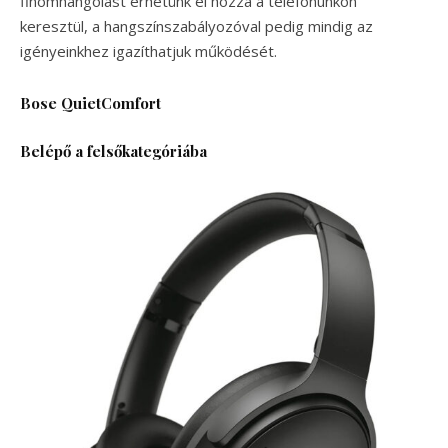
finomhangolást érhetünk el hozzá a telefonunkon
keresztül, a hangszínszabályozóval pedig mindig az
igényeinkhez igazíthatjuk működését.
Bose QuietComfort
Belépő a felsőkategóriába