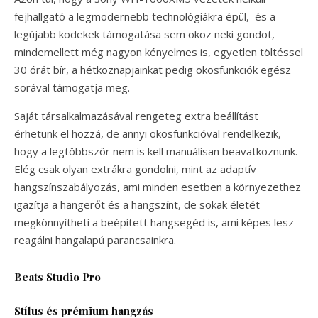
fejhallgató a legmodernebb technológiákra épül, és a
legújabb kodekek támogatása sem okoz neki gondot,
mindemellett még nagyon kényelmes is, egyetlen töltéssel
30 órát bír, a hétköznapjainkat pedig okosfunkciók egész
sorával támogatja meg.
Saját társalkalmazásával rengeteg extra beállítást
érhetünk el hozzá, de annyi okosfunkcióval rendelkezik,
hogy a legtöbbször nem is kell manuálisan beavatkoznunk.
Elég csak olyan extrákra gondolni, mint az adaptív
hangszínszabályozás, ami minden esetben a környezethez
igazítja a hangerőt és a hangszínt, de sokak életét
megkönnyítheti a beépített hangsegéd is, ami képes lesz
reagálni hangalapú parancsainkra.
Beats Studio Pro
Stílus és prémium hangzás