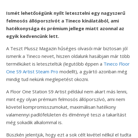
Ismét lehetőségünk nyílt letesztelni egy nagyszerű
felmosós állóporszívót a Tineco kínálatából, ami
hatékonysága és prémium jellege miatt azonnal az
egyik kedvencünk lett.
A Teszt Plussz Magazin hűséges olvasói már biztosan jól
ismerik a Tineco nevet, hiszen oldalunk hasábjain már több
terméküket is leteszteltük (legutóbb éppen a
Tineco Floor
One S9 Artist Steam Pro
modellt), a gyártó azonban még
mindig tud nekünk meglepetést okozni.
A Floor One Station S9 Artist például nem akart más lenni,
mint egy olyan prémium felmosós állóporszívó, ami nem
követel kompromisszumokat, maximálisan hatékony
valamennyi padlófelületen és élménnyé teszi a takarítást
még sokadik alkalommal is.
Büszkén jelentjük, hogy ezt a sok célt kivétel nélkül el tudta