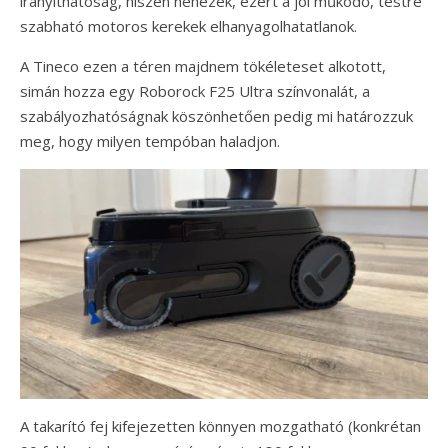
irányíthatóság, hiszen nehezek, ezért a jól működő, testre
szabható motoros kerekek elhanyagolhatatlanok.
A Tineco ezen a téren majdnem tökéleteset alkotott,
simán hozza egy Roborock F25 Ultra színvonalát, a
szabályozhatóságnak köszönhetően pedig mi határozzuk
meg, hogy milyen tempóban haladjon.
A takarító fej kifejezetten könnyen mozgatható (konkrétan