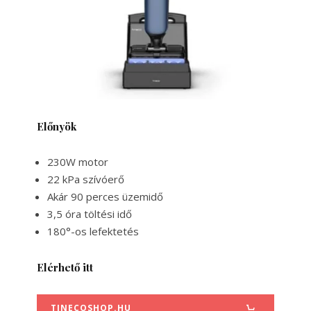
Előnyök
230W motor
22 kPa szívóerő
Akár 90 perces üzemidő
3,5 óra töltési idő
180°-os lefektetés
Elérhető itt
TINECOSHOP.HU