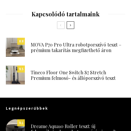
Kapcsolódó tartalmaink
8.8
MOVA P70 Pro Ultra robotporszívó teszt –
prémium takarítás megfizethető áron
8.5
Tineco Floor One Switch S7 Stretch
Premium felmosó- és állóporszívó teszt
Legnépszerűbbek
9.5
Dreame Aqua10 Roller teszt: új