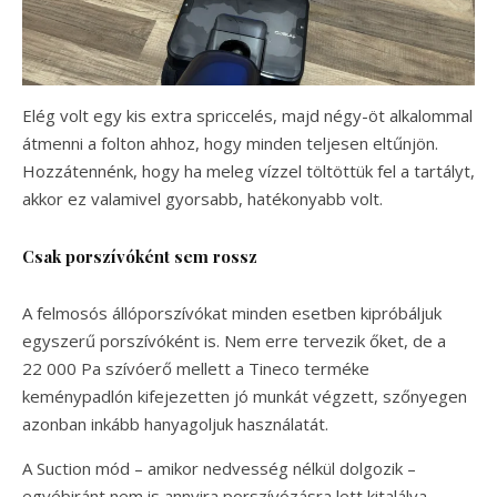
Elég volt egy kis extra spriccelés, majd négy-öt alkalommal
átmenni a folton ahhoz, hogy minden teljesen eltűnjön.
Hozzátennénk, hogy ha meleg vízzel töltöttük fel a tartályt,
akkor ez valamivel gyorsabb, hatékonyabb volt.
Csak porszívóként sem rossz
A felmosós állóporszívókat minden esetben kipróbáljuk
egyszerű porszívóként is. Nem erre tervezik őket, de a
22 000 Pa szívóerő mellett a Tineco terméke
keménypadlón kifejezetten jó munkát végzett, szőnyegen
azonban inkább hanyagoljuk használatát.
A Suction mód – amikor nedvesség nélkül dolgozik –
egyébiránt nem is annyira porszívózásra lett kitalálva,