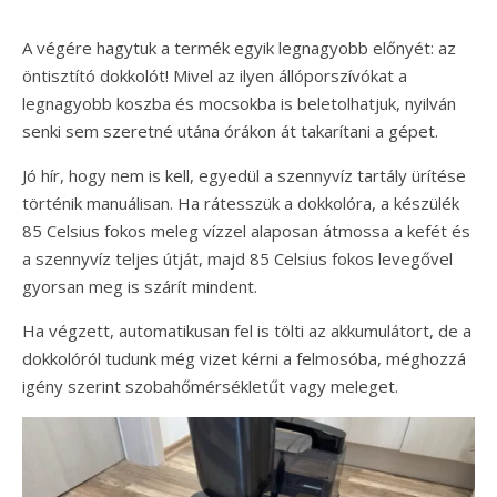
A végére hagytuk a termék egyik legnagyobb előnyét: az
öntisztító dokkolót! Mivel az ilyen állóporszívókat a
legnagyobb koszba és mocsokba is beletolhatjuk, nyilván
senki sem szeretné utána órákon át takarítani a gépet.
Jó hír, hogy nem is kell, egyedül a szennyvíz tartály ürítése
történik manuálisan. Ha rátesszük a dokkolóra, a készülék
85 Celsius fokos meleg vízzel alaposan átmossa a kefét és
a szennyvíz teljes útját, majd 85 Celsius fokos levegővel
gyorsan meg is szárít mindent.
Ha végzett, automatikusan fel is tölti az akkumulátort, de a
dokkolóról tudunk még vizet kérni a felmosóba, méghozzá
igény szerint szobahőmérsékletűt vagy meleget.