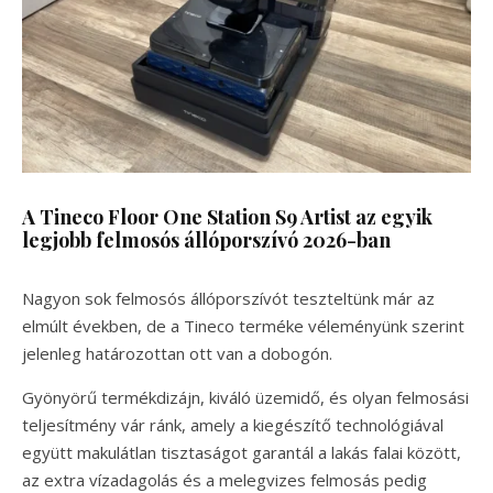
A Tineco Floor One Station S9 Artist az egyik
legjobb felmosós állóporszívó 2026-ban
Nagyon sok felmosós állóporszívót teszteltünk már az
elmúlt években, de a Tineco terméke véleményünk szerint
jelenleg határozottan ott van a dobogón.
Gyönyörű termékdizájn, kiváló üzemidő, és olyan felmosási
teljesítmény vár ránk, amely a kiegészítő technológiával
együtt makulátlan tisztaságot garantál a lakás falai között,
az extra vízadagolás és a melegvizes felmosás pedig