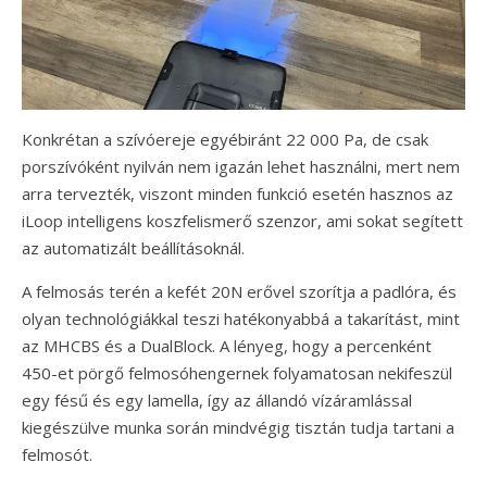
Konkrétan a szívóereje egyébiránt 22 000 Pa, de csak
porszívóként nyilván nem igazán lehet használni, mert nem
arra tervezték, viszont minden funkció esetén hasznos az
iLoop intelligens koszfelismerő szenzor, ami sokat segített
az automatizált beállításoknál.
A felmosás terén a kefét 20N erővel szorítja a padlóra, és
olyan technológiákkal teszi hatékonyabbá a takarítást, mint
az MHCBS és a DualBlock. A lényeg, hogy a percenként
450-et pörgő felmosóhengernek folyamatosan nekifeszül
egy fésű és egy lamella, így az állandó vízáramlással
kiegészülve munka során mindvégig tisztán tudja tartani a
felmosót.