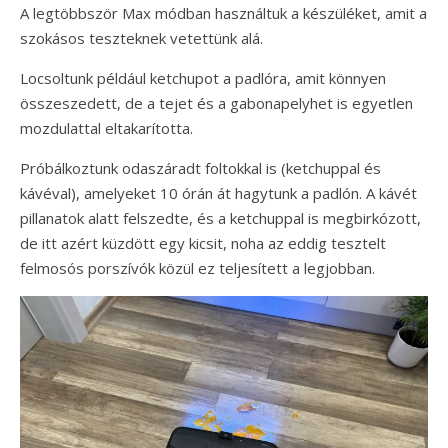
A legtöbbször Max módban használtuk a készüléket, amit a
szokásos teszteknek vetettünk alá.
Locsoltunk például ketchupot a padlóra, amit könnyen
összeszedett, de a tejet és a gabonapelyhet is egyetlen
mozdulattal eltakarította.
Próbálkoztunk odaszáradt foltokkal is (ketchuppal és
kávéval), amelyeket 10 órán át hagytunk a padlón. A kávét
pillanatok alatt felszedte, és a ketchuppal is megbirkózott,
de itt azért küzdött egy kicsit, noha az eddig tesztelt
felmosós porszívók közül ez teljesített a legjobban.