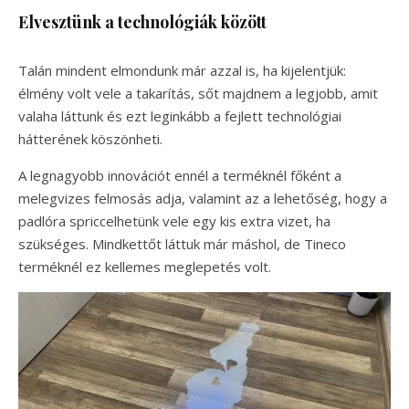
Elvesztünk a technológiák között
Talán mindent elmondunk már azzal is, ha kijelentjük:
élmény volt vele a takarítás, sőt majdnem a legjobb, amit
valaha láttunk és ezt leginkább a fejlett technológiai
hátterének köszönheti.
A legnagyobb innovációt ennél a terméknél főként a
melegvizes felmosás adja, valamint az a lehetőség, hogy a
padlóra spriccelhetünk vele egy kis extra vizet, ha
szükséges. Mindkettőt láttuk már máshol, de Tineco
terméknél ez kellemes meglepetés volt.