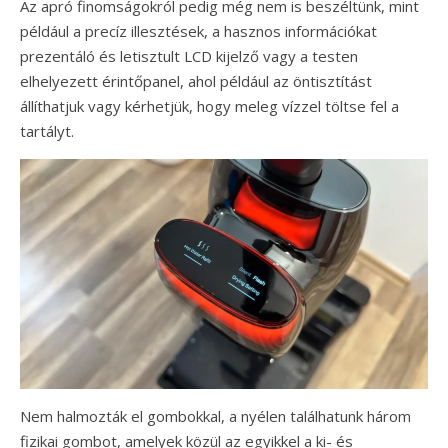
Az apró finomságokról pedig még nem is beszéltünk, mint
például a precíz illesztések, a hasznos információkat
prezentáló és letisztult LCD kijelző vagy a testen
elhelyezett érintőpanel, ahol például az öntisztítást
állíthatjuk vagy kérhetjük, hogy meleg vízzel töltse fel a
tartályt.
Nem halmozták el gombokkal, a nyélen találhatunk három
fizikai gombot, amelyek közül az egyikkel a ki- és