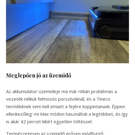
Meglepően jó az üzemidő
Az akkumulátor üzemideje ma már ritkán problémás a
vezeték nélküli felmosós porszívóknál, és a Tineco
termékének sem kell emiatt a fejére koppintanunk. Éppen
ellenkezőleg: mi Max módon használtuk a legtöbbet, és így
is akár 42 percet kibírt egyetlen töltéssel.
Természetesen az üzemidő erősen módfüggő,