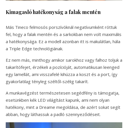
Kimagasló hatékonyság a falak mentén
Más Tineco felmosós porszívóknál negatívumként róttuk
fel, hogy a falak mentén és a sarkokban nem volt maximális
a hatékonysága. Ez a modell azonban itt is makulátlan, hála
a Triple Edge technológiának.
Ez nem más, minthogy amikor sarokhoz vagy falhoz toljuk a
takarítófejet, érzékeli a pozícióját, automatikusan leenged
egy lamellát, ami visszafelé kihúzza a koszt és a port, így
gyakorlatilag tényleg széltől-szélig takarít.
A munkavégzést természetesen segédfény is támogatja,
esetünkben kék LED világítást kapunk, ami nem olyan
hatékony, mint a Dreame megoldása, de azért sokat segít
abban, hogy láthassuk a padló szennyeződéseit.