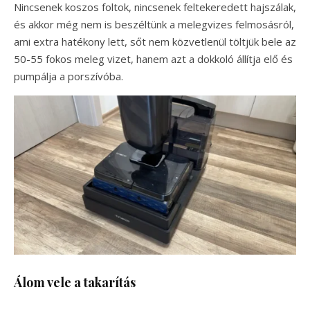
Nincsenek koszos foltok, nincsenek feltekeredett hajszálak,
és akkor még nem is beszéltünk a melegvizes felmosásról,
ami extra hatékony lett, sőt nem közvetlenül töltjük bele az
50-55 fokos meleg vizet, hanem azt a dokkoló állítja elő és
pumpálja a porszívóba.
Álom vele a takarítás