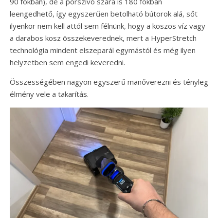
90 fokban), de a porszívó szára is 180 fokban
leengedhető, így egyszerűen betolható bútorok alá, sőt
ilyenkor nem kell attól sem félnünk, hogy a koszos víz vagy
a darabos kosz összekeverednek, mert a HyperStretch
technológia mindent elszeparál egymástól és még ilyen
helyzetben sem engedi keveredni.
Összességében nagyon egyszerű manőverezni és tényleg
élmény vele a takarítás.