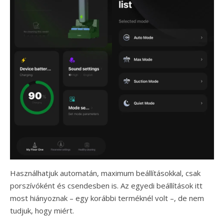
Használhatjuk automatán, maximum beállításokkal, csak
porszívóként és csendesben is. Az egyedi beállítások itt
most hiányoznak – egy korábbi terméknél volt –, de nem
tudjuk, hogy miért.