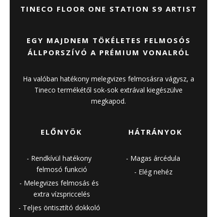
TINECO FLOOR ONE STATION S9 ARTIST
EGY MAJDNEM TÖKÉLETES FELMOSÓS
ÁLLPORSZÍVÓ A PRÉMIUM VONALRÓL
Ha valóban hatékony melegvizes felmosásra vágysz, a
Tineco termékétől sok-sok extrával kiegészülve
megkapod.
ELŐNYÖK
HÁTRÁNYOK
Rendkívül hatékony
Magas árcédula
felmosó funkció
Elég nehéz
Melegvizes felmosás és
extra vízspriccelés
Teljes öntisztító dokkoló