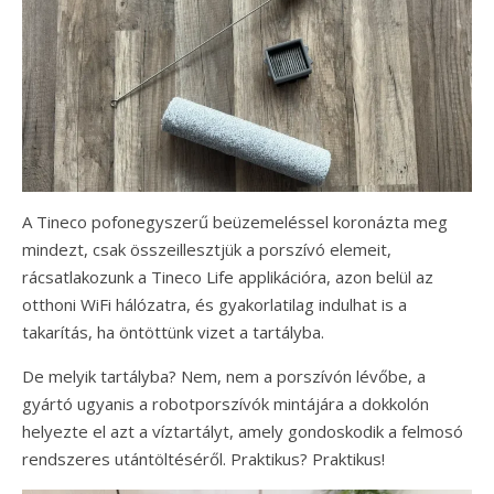
A Tineco pofonegyszerű beüzemeléssel koronázta meg
mindezt, csak összeillesztjük a porszívó elemeit,
rácsatlakozunk a Tineco Life applikációra, azon belül az
otthoni WiFi hálózatra, és gyakorlatilag indulhat is a
takarítás, ha öntöttünk vizet a tartályba.
De melyik tartályba? Nem, nem a porszívón lévőbe, a
gyártó ugyanis a robotporszívók mintájára a dokkolón
helyezte el azt a víztartályt, amely gondoskodik a felmosó
rendszeres utántöltéséről. Praktikus? Praktikus!