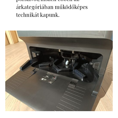
árkategóriában működőképes
technikát kapunk.