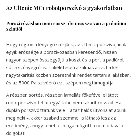
Az Ultenic MC1 robotporszívó a gyakorlatban
Porszívózásban nem rossz, de messze van a prémium
szinttől
Hogy rögtön a lényegre térjünk, az Ultenic porszívójának
egyik erőssége a porszívózásban keresendő, hiszen
nagyon szépen összegyűjti a koszt és a port a padlóról,
sőt a szőnyegről is. Tökéletesen alkalmas arra, ha két
nagytakarítás közben szeretnénk rendet tartani a lakásban,
és az 5000 Pa szívóerő ezt szépen megtámogatja.
A részben sörtés, részben lamellás főkefével ellátott
robotporszívó tehát egyáltalán nem takarít rosszul. Ha
duplán porszívóztatunk vele – azaz hálós útvonalat adunk
meg neki –, akkor szabad szemmel is látható lesz az
eredmény, ahogy tüneti el maga mögött a nem odavaló
dolgokat.