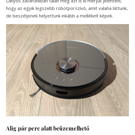
Lányos zavarunkban talán még azt is ki merjük jelenteni,
hogy az egyik legszebb robotporszívó, amit valaha láttunk,
de beszéljenek helyettünk inkább a mellékelt képek.
Alig pár perc alatt beüzemelhető