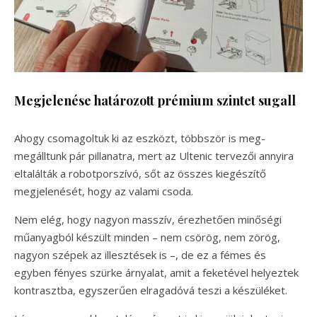
Megjelenése határozott prémium szintet sugall
Ahogy csomagoltuk ki az eszközt, többször is meg-
megálltunk pár pillanatra, mert az Ultenic tervezői annyira
eltalálták a robotporszívó, sőt az összes kiegészítő
megjelenését, hogy az valami csoda.
Nem elég, hogy nagyon masszív, érezhetően minőségi
műanyagból készült minden – nem csörög, nem zörög,
nagyon szépek az illesztések is –, de ez a fémes és
egyben fényes szürke árnyalat, amit a feketével helyeztek
kontrasztba, egyszerűen elragadóvá teszi a készüléket.