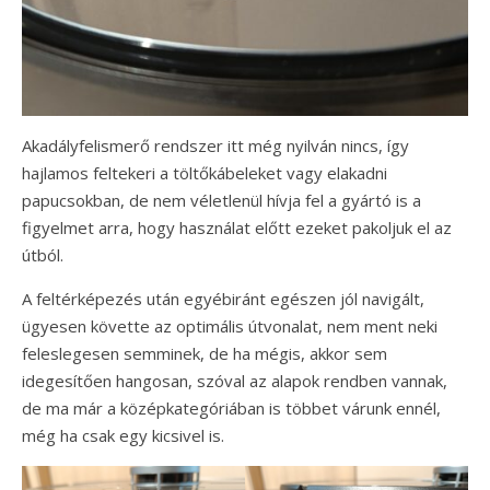
Akadályfelismerő rendszer itt még nyilván nincs, így
hajlamos feltekeri a töltőkábeleket vagy elakadni
papucsokban, de nem véletlenül hívja fel a gyártó is a
figyelmet arra, hogy használat előtt ezeket pakoljuk el az
útból.
A feltérképezés után egyébiránt egészen jól navigált,
ügyesen követte az optimális útvonalat, nem ment neki
feleslegesen semminek, de ha mégis, akkor sem
idegesítően hangosan, szóval az alapok rendben vannak,
de ma már a középkategóriában is többet várunk ennél,
még ha csak egy kicsivel is.