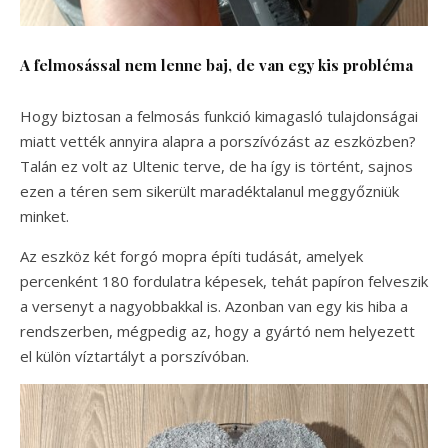
A felmosással nem lenne baj, de van egy kis probléma
Hogy biztosan a felmosás funkció kimagasló tulajdonságai
miatt vették annyira alapra a porszívózást az eszközben?
Talán ez volt az Ultenic terve, de ha így is történt, sajnos
ezen a téren sem sikerült maradéktalanul meggyőzniük
minket.
Az eszköz két forgó mopra építi tudását, amelyek
percenként 180 fordulatra képesek, tehát papíron felveszik
a versenyt a nagyobbakkal is. Azonban van egy kis hiba a
rendszerben, mégpedig az, hogy a gyártó nem helyezett
el külön víztartályt a porszívóban.