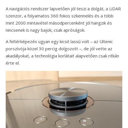
A navigációs rendszer lapvetően jól teszi a dolgát, a LiDAR
szenzor, a folyamatos 360 fokos szkennelés és a több
mint 2000 mintavétel másodpercenként jól hangzik és
nincsenek is nagy bajok, csak apróságok.
A feltérképezés ugyan egy kicsit lassú volt – az Ultenic
porszívója közel 30 percig dolgozott –, de jól vette az
akadályokat, a technológia korlátait alapvetően csak ritkán
érte el.