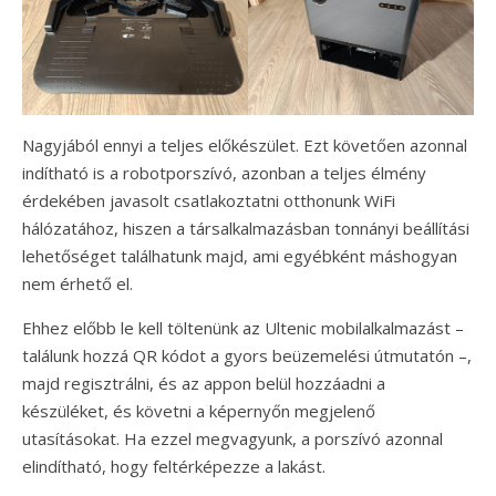
Nagyjából ennyi a teljes előkészület. Ezt követően azonnal
indítható is a robotporszívó, azonban a teljes élmény
érdekében javasolt csatlakoztatni otthonunk WiFi
hálózatához, hiszen a társalkalmazásban tonnányi beállítási
lehetőséget találhatunk majd, ami egyébként máshogyan
nem érhető el.
Ehhez előbb le kell töltenünk az Ultenic mobilalkalmazást –
találunk hozzá QR kódot a gyors beüzemelési útmutatón –,
majd regisztrálni, és az appon belül hozzáadni a
készüléket, és követni a képernyőn megjelenő
utasításokat. Ha ezzel megvagyunk, a porszívó azonnal
elindítható, hogy feltérképezze a lakást.