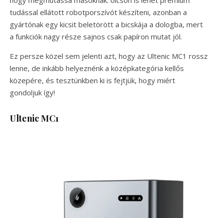
hogy megmutassa másoknak: olcsón is lehet prémium
tudással ellátott robotporszívót készíteni, azonban a
gyártónak egy kicsit beletörött a bicskája a dologba, mert
a funkciók nagy része sajnos csak papíron mutat jól.
Ez persze közel sem jelenti azt, hogy az Ultenic MC1 rossz
lenne, de inkább helyeznénk a középkategória kellős
közepére, és tesztünkben ki is fejtjük, hogy miért
gondoljuk így!
Ultenic MC1