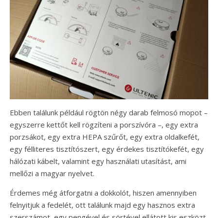
Ebben találunk például rögtön négy darab felmosó mopot –
egyszerre kettőt kell rögzíteni a porszívóra –, egy extra
porzsákot, egy extra HEPA szűrőt, egy extra oldalkefét,
egy félliteres tisztítószert, egy érdekes tisztítókefét, egy
hálózati kábelt, valamint egy használati utasítást, ami
mellőzi a magyar nyelvet.
Érdemes még átforgatni a dokkolót, hiszen amennyiben
felnyitjuk a fedelét, ott találunk majd egy hasznos extra
szerszámot, egy pengével és sörtével ellátott kis eszközt,