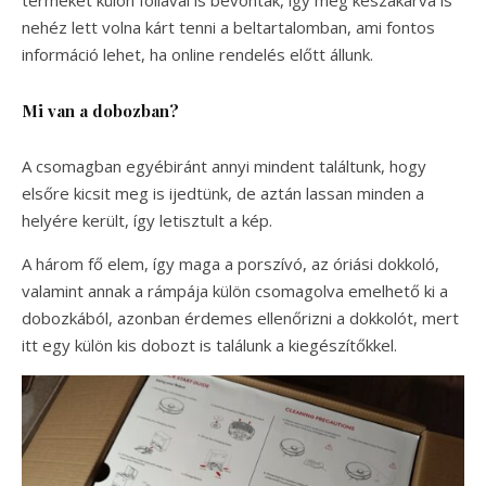
terméket külön fóliával is bevonták, így még készakarva is
nehéz lett volna kárt tenni a beltartalomban, ami fontos
információ lehet, ha online rendelés előtt állunk.
Mi van a dobozban?
A csomagban egyébiránt annyi mindent találtunk, hogy
elsőre kicsit meg is ijedtünk, de aztán lassan minden a
helyére került, így letisztult a kép.
A három fő elem, így maga a porszívó, az óriási dokkoló,
valamint annak a rámpája külön csomagolva emelhető ki a
dobozkából, azonban érdemes ellenőrizni a dokkolót, mert
itt egy külön kis dobozt is találunk a kiegészítőkkel.