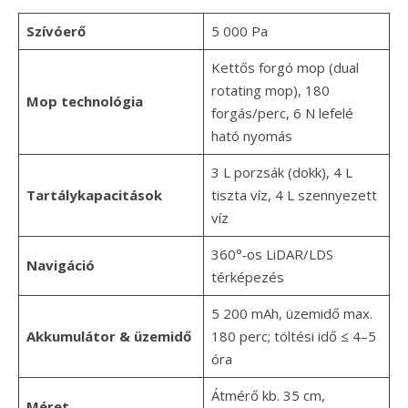
Szívóerő
5 000 Pa
Kettős forgó mop (dual
rotating mop), 180
Mop technológia
forgás/perc, 6 N lefelé
ható nyomás
3 L porzsák (dokk), 4 L
Tartálykapacitások
tiszta víz, 4 L szennyezett
víz
360°‑os LiDAR/LDS
Navigáció
térképezés
5 200 mAh, üzemidő max.
Akkumulátor & üzemidő
180 perc; töltési idő ≤ 4–5
óra
Átmérő kb. 35 cm,
Méret