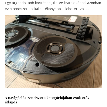
Egy átgondoltabb körítéssel, illetve kivitelezéssel azonban
ez a rendszer sokkal hatékonyabb is lehetett volna.
A navigációs rendszere kategóriájában csak erős
átlagos