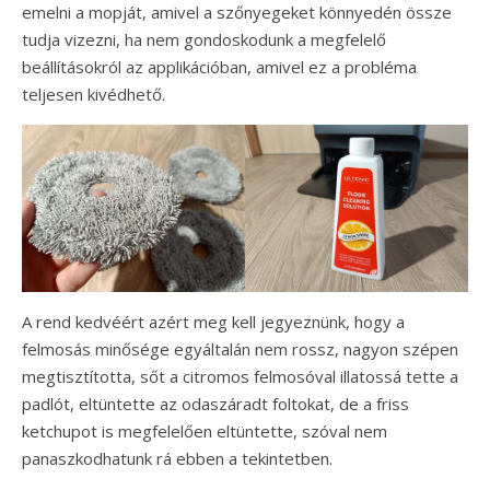
emelni a mopját, amivel a szőnyegeket könnyedén össze
tudja vizezni, ha nem gondoskodunk a megfelelő
beállításokról az applikációban, amivel ez a probléma
teljesen kivédhető.
A rend kedvéért azért meg kell jegyeznünk, hogy a
felmosás minősége egyáltalán nem rossz, nagyon szépen
megtisztította, sőt a citromos felmosóval illatossá tette a
padlót, eltüntette az odaszáradt foltokat, de a friss
ketchupot is megfelelően eltüntette, szóval nem
panaszkodhatunk rá ebben a tekintetben.