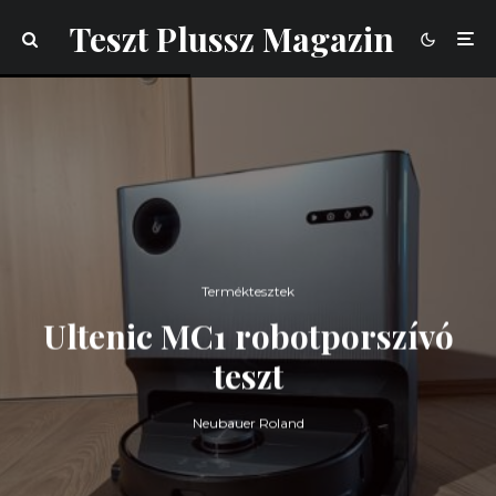
Teszt Plussz Magazin
Terméktesztek
Ultenic MC1 robotporszívó
teszt
Neubauer Roland