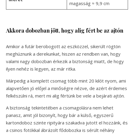
magasság ≈ 9,9 cm
Akkora dobozban jött, hogy alig fért be az ajtón
Amikor a futár berobogott az eszközzel, sikerült rögtön
meghúznunk a derekunkat, hiszen az rendben van, hogy
valami nagy dobozban érkezik a biztonság miatt, de hogy
ilyen nehéz is legyen, az már ritka.
Márpedig a komplett csomag több mint 20 kilót nyom, ami
alapvetően jó előjel a minőségre nézve, de azért érdemes
felkészülni rá, mert mi alig fértünk be vele a bejárati ajtón.
A biztonság tekintetében a csomagolásra nem lehet
panasz, amit jól bizonyít, hogy bár a külső, egyszerű
kartondoboz szinte ripityára szakadva jutott el hozzánk, és
a csinos fotókkal ábrázolt fődobozka is sérült néhány