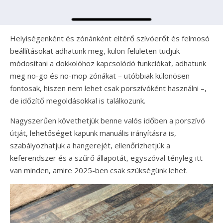
Helyiségenként és zónánként eltérő szívóerőt és felmosó
beállításokat adhatunk meg, külön felületen tudjuk
módosítani a dokkolóhoz kapcsolódó funkciókat, adhatunk
meg no-go és no-mop zónákat – utóbbiak különösen
fontosak, hiszen nem lehet csak porszívóként használni –,
de időzítő megoldásokkal is találkozunk.
Nagyszerűen követhetjük benne valós időben a porszívó
útját, lehetőséget kapunk manuális irányításra is,
szabályozhatjuk a hangerejét, ellenőrizhetjük a
keferendszer és a szűrő állapotát, egyszóval tényleg itt
van minden, amire 2025-ben csak szükségünk lehet.