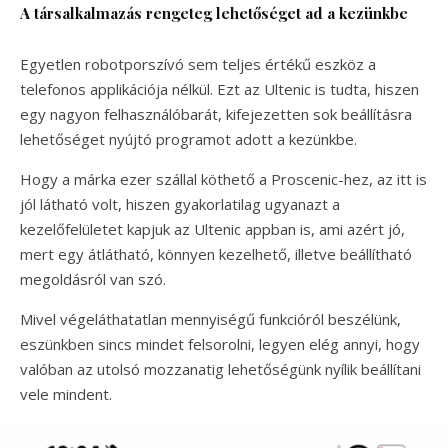
A társalkalmazás rengeteg lehetőséget ad a kezünkbe
Egyetlen robotporszívó sem teljes értékű eszköz a
telefonos applikációja nélkül. Ezt az Ultenic is tudta, hiszen
egy nagyon felhasználóbarát, kifejezetten sok beállításra
lehetőséget nyújtó programot adott a kezünkbe.
Hogy a márka ezer szállal köthető a Proscenic-hez, az itt is
jól látható volt, hiszen gyakorlatilag ugyanazt a
kezelőfelületet kapjuk az Ultenic appban is, ami azért jó,
mert egy átlátható, könnyen kezelhető, illetve beállítható
megoldásról van szó.
Mivel végeláthatatlan mennyiségű funkcióról beszélünk,
eszünkben sincs mindet felsorolni, legyen elég annyi, hogy
valóban az utolsó mozzanatig lehetőségünk nyílik beállítani
vele mindent.