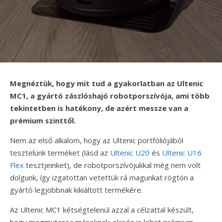
Megnéztük, hogy mit tud a gyakorlatban az Ultenic
MC1, a gyártó zászlóshajó robotporszívója, ami több
tekintetben is hatékony, de azért messze van a
prémium szinttől.
Nem az első alkalom, hogy az Ultenic portfóliójából
tesztelünk terméket (lásd az
Ultenic U20
és
Ultenic U16
Flex
tesztjeinket), de robotporszívójukkal még nem volt
dolgunk, így izgatottan vetettük rá magunkat rögtön a
gyártó legjobbnak kikiáltott termékére.
Az Ultenic MC1 kétségtelenül azzal a célzattal készült,