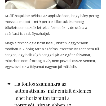
Mi állíthatjuk be például az applikációban, hogy hány percig
mossa a mopot – mi 9 percre állítottuk és mindig
tökéletesen tiszták lettek a felmosók –, de utána a
szárítást is szabályozhatjuk.
Maga a technológia kicsit lassú, hiszen leggyorsabb
módban is 2 óráig tart a szárítás, cserébe viszont nem túl
hangos, egy halk zúgó hanggal jár az egész folyamat,
miközben nem fröcsög a víz, nem piszkol össze semmit,
egyszóval ez a folyamat nagyon jól működik.
Ha fontos számunkra az
automatizálás, már emiatt érdemes
lehet horizonton tartani a
porszívót, hiszen ebben az