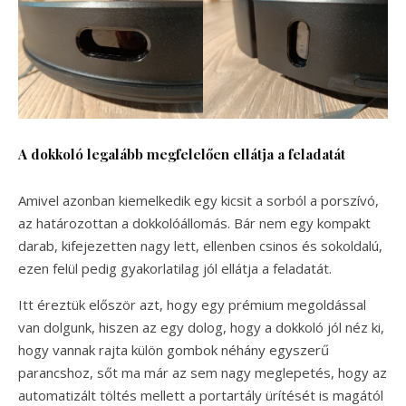
A dokkoló legalább megfelelően ellátja a feladatát
Amivel azonban kiemelkedik egy kicsit a sorból a porszívó,
az határozottan a dokkolóállomás. Bár nem egy kompakt
darab, kifejezetten nagy lett, ellenben csinos és sokoldalú,
ezen felül pedig gyakorlatilag jól ellátja a feladatát.
Itt éreztük először azt, hogy egy prémium megoldással
van dolgunk, hiszen az egy dolog, hogy a dokkoló jól néz ki,
hogy vannak rajta külön gombok néhány egyszerű
parancshoz, sőt ma már az sem nagy meglepetés, hogy az
automatizált töltés mellett a portartály ürítését is magától