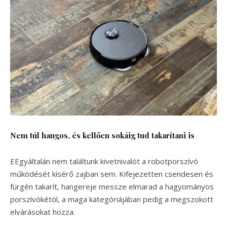
Nem túl hangos, és kellően sokáig tud takarítani is
EEgyáltalán nem találtunk kivetnivalót a robotporszívó
működését kísérő zajban sem. Kifejezetten csendesen és
fürgén takarít, hangereje messze elmarad a hagyományos
porszívókétól, a maga kategóriájában pedig a megszokott
elvárásokat hozza.