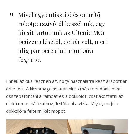
Mivel egy öntisztító és önürítő
robotporszívóról beszélünk, egy
kicsit tartottunk az Ultenic MC1
beüzemelésétől, de kár volt, mert
alig pár perc alatt munkára
fogható.
Ennek az oka részben az, hogy használatra kész állapotban
érkezett. A kicsomagolás után nincs más teendőnk, mint
összepattintani a rámpát és a dokkolót, csatlakoztatni az
elektromos hálózathoz, feltölteni a víztartályát, majd a
dokkolóra feltenni két mopot.