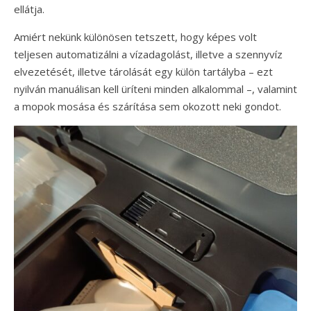
ellátja.
Amiért nekünk különösen tetszett, hogy képes volt
teljesen automatizálni a vízadagolást, illetve a szennyvíz
elvezetését, illetve tárolását egy külön tartályba – ezt
nyilván manuálisan kell üríteni minden alkalommal –, valamint
a mopok mosása és szárítása sem okozott neki gondot.