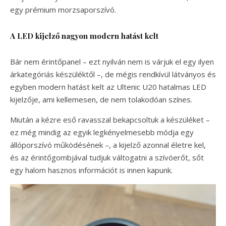
egy prémium morzsaporszívó.
A LED kijelző nagyon modern hatást kelt
Bár nem érintőpanel – ezt nyilván nem is várjuk el egy ilyen
árkategóriás készüléktől –, de mégis rendkívül látványos és
egyben modern hatást kelt az Ultenic U20 hatalmas LED
kijelzője, ami kellemesen, de nem tolakodóan színes.
Miután a kézre eső ravasszal bekapcsoltuk a készüléket –
ez még mindig az egyik legkényelmesebb módja egy
állóporszívó működésének –, a kijelző azonnal életre kel,
és az érintőgombjával tudjuk váltogatni a szívóerőt, sőt
egy halom hasznos információt is innen kapunk.