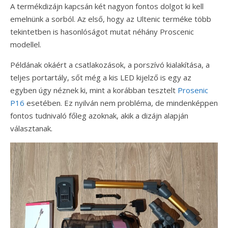
A termékdizájn kapcsán két nagyon fontos dolgot ki kell
emelnünk a sorból. Az első, hogy az Ultenic terméke több
tekintetben is hasonlóságot mutat néhány Proscenic
modellel.
Példának okáért a csatlakozások, a porszívó kialakítása, a
teljes portartály, sőt még a kis LED kijelző is egy az
egyben úgy néznek ki, mint a korábban tesztelt
Prosenic
P16
esetében. Ez nyilván nem probléma, de mindenképpen
fontos tudnivaló főleg azoknak, akik a dizájn alapján
választanak.