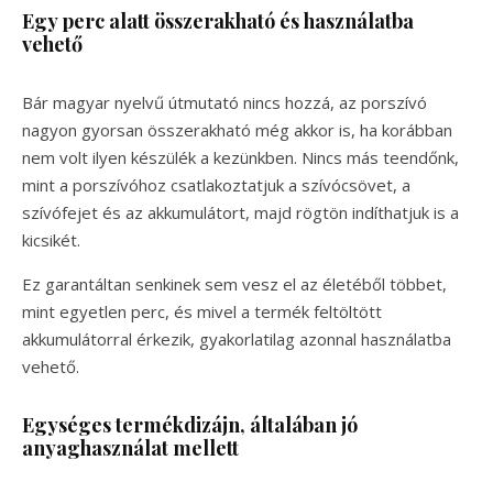
Egy perc alatt összerakható és használatba
vehető
Bár magyar nyelvű útmutató nincs hozzá, az porszívó
nagyon gyorsan összerakható még akkor is, ha korábban
nem volt ilyen készülék a kezünkben. Nincs más teendőnk,
mint a porszívóhoz csatlakoztatjuk a szívócsövet, a
szívófejet és az akkumulátort, majd rögtön indíthatjuk is a
kicsikét.
Ez garantáltan senkinek sem vesz el az életéből többet,
mint egyetlen perc, és mivel a termék feltöltött
akkumulátorral érkezik, gyakorlatilag azonnal használatba
vehető.
Egységes termékdizájn, általában jó
anyaghasználat mellett