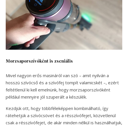
Morzsaporszívóként is zseniális
Mivel nagyon erős masináról van szó – amit nyilván a
hosszú szívócső és a szívófej tompít valamicskét –, ezért
feltétlenül ki kell emelnünk, hogy morzsaporszívóként
például mennyire jól szuperált a készülék.
Kezdjük ott, hogy többféleképpen kombinálható, így
rátehetjük a szívócsövet és a résszívófejet, közvetlenül
csak a résszívófejet, de akár minden nélkül is használhatjuk,