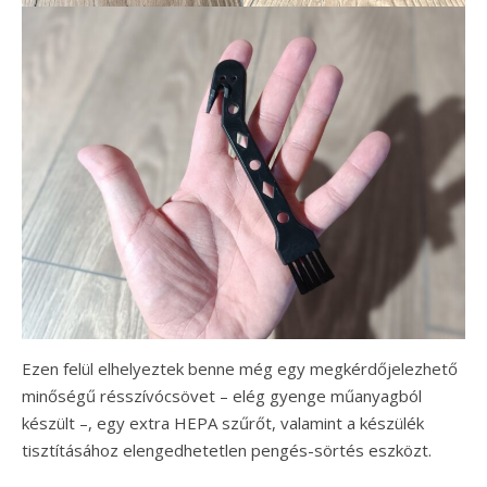
Ezen felül elhelyeztek benne még egy megkérdőjelezhető
minőségű résszívócsövet – elég gyenge műanyagból
készült –, egy extra HEPA szűrőt, valamint a készülék
tisztításához elengedhetetlen pengés-sörtés eszközt.