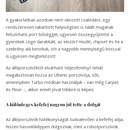
A gyakorlatban azonban nem okozott csalódást, egy
rendszeresen takarított helyiségben is talált magának
felszívható port bőséggel, ügyesen összegyűjtötte a
gyerekek Lego darabkáit, az elszórt müzlit, chipset és ha a
szekrény alá betoltuk, ott a nagyobb mennyiségű kosszal
is ügyesen megbirkózott.
Az állóporszívóktól elvárható teljesítményt tehát
magabiztosan hozza az Ultenic porszívója, sőt,
amennyiben Turbo módban használjuk – van még Carpet
és Floor –, akkor ennél jóval többre is képes.
A különleges kefefej nagyon jól tette a dolgát
Az állóporszívók hatékonyságát tudvalevően a kefefej adja,
hiszen hasonlóképpen dolgoznak, mint a robotporszívók.