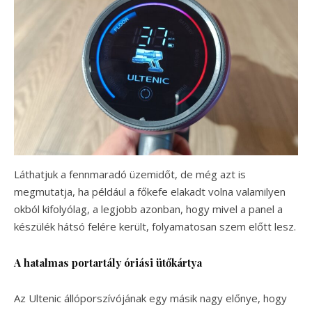
Láthatjuk a fennmaradó üzemidőt, de még azt is
megmutatja, ha például a főkefe elakadt volna valamilyen
okból kifolyólag, a legjobb azonban, hogy mivel a panel a
készülék hátsó felére került, folyamatosan szem előtt lesz.
A hatalmas portartály óriási ütőkártya
Az Ultenic állóporszívójának egy másik nagy előnye, hogy