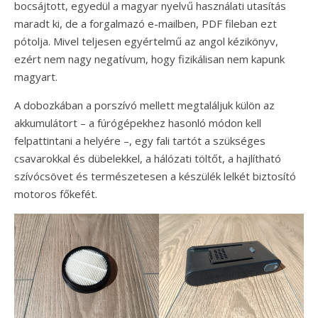
bocsájtott, egyedül a magyar nyelvű használati utasítás
maradt ki, de a forgalmazó e-mailben, PDF fileban ezt
pótolja. Mivel teljesen egyértelmű az angol kézikönyv,
ezért nem nagy negatívum, hogy fizikálisan nem kapunk
magyart.
A dobozkában a porszívó mellett megtaláljuk külön az
akkumulátort – a fúrógépekhez hasonló módon kell
felpattintani a helyére –, egy fali tartót a szükséges
csavarokkal és dübelekkel, a hálózati töltőt, a hajlítható
szívócsövet és természetesen a készülék lelkét biztosító
motoros főkefét.