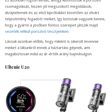
Ez azonban rögtön elmúlt, ahogy kibontottuk a porszívó
csomagolását, hiszen jól megszokott megoldások,
dizájnelemek és az első kipróbálást követően az elvárt
teljesítmény fogadott minket, így biztosak vagyunk benne,
hogy a gyártó a jövőben fontos szerepet játszik majd
vezeték nélküli porszívó tesztjeinken
.
Lássuk azonban előbb, hogy miként is sikerült levennie
minket a lábunkról ennek a háztartási gépnek, ami
magabiztosan indul az ár-érték arány bajnokságon.
Ultenic U20