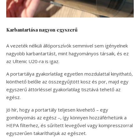
Karbantartása nagyon egyszerű
A vezeték nélküli állóporszívók semmivel sem igényelnek
nagyobb karbantartást, mint hagyományos társaik, és ez
az Ultenic U20-ra is igaz.
A portartálya gyakorlatilag egyetlen mozdulattal kinyitható,
kiönthető belőle az összegyűjtött kosz és por, majd egy
egyszerű áttörléssel gyakorlatilag tisztává tehető az
egész.
Jó hír, hogy a portartály teljesen kivehető – egy
gombnyomás az egész –, így könnyen hozzáférhetünk a
HEPA filterhez, és sűrített levegővel vagy kompresszorral
egyszerűen takaríthatjuk az egészet.