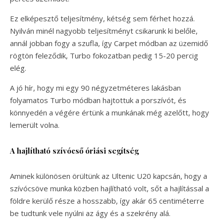
Ez elképesztő teljesítmény, kétség sem férhet hozzá.
Nyilván minél nagyobb teljesítményt csikarunk ki belőle,
annál jobban fogy a szufla, így Carpet módban az üzemidő
rögtön feleződik, Turbo fokozatban pedig 15-20 percig
elég.
A jó hír, hogy mi egy 90 négyzetméteres lakásban
folyamatos Turbo módban hajtottuk a porszívót, és
könnyedén a végére értünk a munkának még azelőtt, hogy
lemerült volna.
A hajlítható szívócső óriási segítség
Aminek különösen örültünk az Ultenic U20 kapcsán, hogy a
szívócsöve munka közben hajlítható volt, sőt a hajlítással a
földre kerülő része a hosszabb, így akár 65 centiméterre
be tudtunk vele nyúlni az ágy és a szekrény alá.