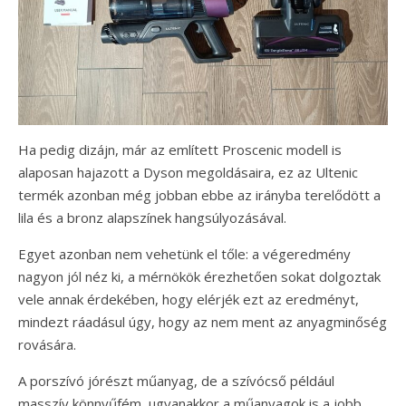
Ha pedig dizájn, már az említett Proscenic modell is
alaposan hajazott a Dyson megoldásaira, ez az Ultenic
termék azonban még jobban ebbe az irányba terelődött a
lila és a bronz alapszínek hangsúlyozásával.
Egyet azonban nem vehetünk el tőle: a végeredmény
nagyon jól néz ki, a mérnökök érezhetően sokat dolgoztak
vele annak érdekében, hogy elérjék ezt az eredményt,
mindezt ráadásul úgy, hogy az nem ment az anyagminőség
rovására.
A porszívó jórészt műanyag, de a szívócső például
masszív könnyűfém, ugyanakkor a műanyagok is a jobb