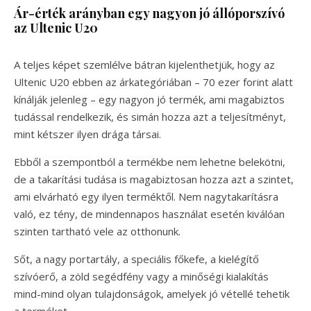
Ár-érték arányban egy nagyon jó állóporszívó
az Ultenic U20
A teljes képet szemlélve bátran kijelenthetjük, hogy az
Ultenic U20 ebben az árkategóriában – 70 ezer forint alatt
kínálják jelenleg – egy nagyon jó termék, ami magabiztos
tudással rendelkezik, és simán hozza azt a teljesítményt,
mint kétszer ilyen drága társai.
Ebből a szempontból a termékbe nem lehetne belekötni,
de a takarítási tudása is magabiztosan hozza azt a szintet,
ami elvárható egy ilyen terméktől. Nem nagytakarításra
való, ez tény, de mindennapos használat esetén kiválóan
szinten tartható vele az otthonunk.
Sőt, a nagy portartály, a speciális főkefe, a kielégítő
szívóerő, a zöld segédfény vagy a minőségi kialakítás
mind-mind olyan tulajdonságok, amelyek jó vétellé tehetik
a terméket.