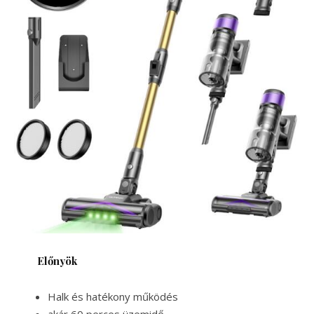
Előnyök
Halk és hatékony működés
akár 60 perces üzemidő