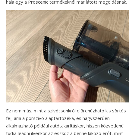
hála egy a Proscenic termékeknél már látott megoldásnak.
Ez nem más, mint a szívócsonkról előrehúzható kis sörtés
fej, ami a porszívó alaptartozéka, és nagyszerűen
alkalmazható például autótakarításkor, hiszen közvetlenül
tudja leadni ilyenkor az eszköz a benne lakozó erőt, mint