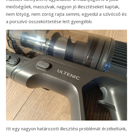
minőségűek, masszívak, nagyon jó illesztéseket kaptak,
nem lötyög, nem zörög rajta semmi, egyedül a szívócső és
a porszívó összeköttetése lett gyengébb.
Itt egy nagyon határozott illesztési problémát érzékeltünk,