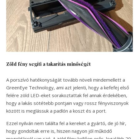
Zöld fény segíti a takarítás minőségét
A porszívó hatékonyságát tovább növeli mindemellett a
GreenEye Technology, ami azt jelenti, hogy a kefefej első
felére zöld LED-eket sorakoztattak fel annak érdekében,
hogy a lakás sötétebb pontjain vagy rossz fényviszonyok
között is meglássuk a padlón a koszt és a port.
Ezzel nyilván nem találta fel a kereket a gyártó, de jó hír,
hogy gondoltak erre is, hiszen nagyon jól működő
megoldásról van szó. A zöld fény kellően erős, legalább 20-