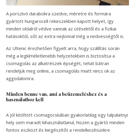
A porszívó darabokra szedve, méretre és formára
gyártott hungarocell rekeszekben kapott helyet, így
minden oldalról védve vannak az ütésektől és a fizikai
hatásoktól, sőt az extra nejlonnal még a nedvességtől is.
Az Ultenic érezhetően figyelt arra, hogy szállítás során
még a legkíméletlenebb helyzetekben is biztosítsa a
csomagolás az alkatrészek épségét, tehát bátran
rendeljük meg online, a csomagolás miatt nincs ok az
aggodalomra.
Minden benne van, ami a beüzemeléshez és a
használathoz kell
A jól kitöltött csomagocskában gyakorlatilag egy talpalatnyi
hely sem maradt kihasználatlanul, hiszen a gyártó minden
fontos eszközt és kiegészítőt a rendelkezésünkre