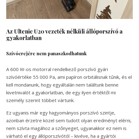
Az Ultenic U20 vezeték nélküli állóporszívó a
gyakorlatban
Szívóerejére nem panaszkodhatunk
A 600 W-os motorral rendelkező porszívó gyári
szívóértéke 55 000 Pa, ami papíron orbitálisnak tűnik, és el
kell mondanunk, hogy egyáltalán nem találtunk benne
kivetnivalót a gyakorlatban, de egy ilyen értéktől mi
személy szerint többet vártunk.
Ez ugyanis már egy hagyományos porszívó szintje,
azonban érzetre közel sem tudott olyan eredményt elérni,
nem szívta magához a szőnyeget, ugyanakkor ez nem is
várható el egy állóporszívótól – kivéve, ha a gyártói