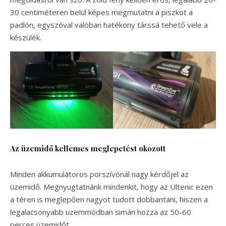
30 centiméteren belül képes megmutatni a piszkot a
padlón, egyszóval valóban hatékony társsá tehető vele a
készülék.
Az üzemidő kellemes meglepetést okozott
Minden akkumulátoros porszívónál nagy kérdőjel az
üzemidő. Megnyugtatnánk mindenkit, hogy az Ultenic ezen
a téren is meglepően nagyot tudott dobbantani, hiszen a
legalacsonyabb üzemmódban simán hozza az 50-60
perces üzemidőt.