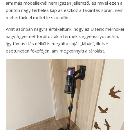
ami más modelleknél nem igazán jellemző, és mivel ezen a
ponton nagy terhelés kap az eszköz a takarítás során, nem
mehettünk el mellette szó nélkül.
Amit azonban nagyra értékeltünk, hogy az Ultenic mérnökei
nagy figyelmet fordítottak a termék kiegyensúlyozására,
így támasztás nélkül is megáll a saját „lábán”, illetve
esetünkben főkeféjén, ami megkönnyíti a tárolást.