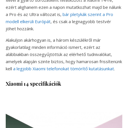
Mivel a gyártó sorozatként hivatkozott a Xiaomi 14-re,
ezért alighanem ezen a napon mutatkozhat majd be nálunk
a Pro és az Ultra változat is,
bár pletykák szerint a Pro
modell elkerüli Európát
, és csak a legnagyobb testvér
jöhet hozzánk.
Alakuljon akárhogyan is, a három készülékről már
gyakorlatilag minden információ ismert, ezért az
alábbiakban összegyűjtöttük az elérhető tudnivalókat,
amelyek alapján szinte biztos, hogy hamarosan frissítenünk
kell
a legjobb Xiaomi telefonokat tömörítő kutatásunkat
.
Xiaomi 14 specifikációk