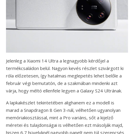
Jelenleg a Xiaomi 14 Ultra a legnagyobb kérdőjel a
termékcsaládon belül. Nagyon kevés részlet szivárgott ki
róla előzetesen, így hatalmas meglepetés lehet belőle a
február végi bemutatón, de a szakmában mindenki azt
várja, hogy méltó ellenfele legyen a Galaxy S24 Ultrának.
A lapkakészlet tekintetében alighanem ez a modell is
marad a Snapdragon 8 Gen 3-nál, vélhetően ugyanolyan
memóriakiosztással, mint a Pro variáns, sőt a kijelző
méretei és tulajdonságai is vélhetően ezt másolják majd,
hiszen 6,7 hüvelyknél nagyobb panelt nem túl szerencsés