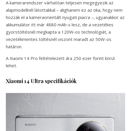
A kamerarendszer várhatóan teljesen megegyezik az
alapmodellnél látottakkal – alighanem ez az oka, hogy nem
hozzák el a kameraorientált nyugati piacra –, ugyanakkor az
akkumulátor itt már 4880 mAh-s lesz, de a vezetékes
gyorstöltésnél megkapta a 120W-os technológiát, a
vezetékmentes töltésnél viszont maradt az 50W-os
határon.
A Xiaomi 14 Pro feltételezett ára 250 ezer forint körül
lehet.
Xiaomi 14 Ultra specifikációk