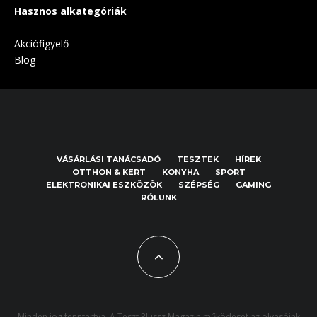
Hasznos alkategóriák
Akciófigyelő
Blog
VÁSÁRLÁSI TANÁCSADÓ
TESZTEK
HÍREK
OTTHON & KERT
KONYHA
SPORT
ELEKTRONIKAI ESZKÖZÖK
SZÉPSÉG
GAMING
RÓLUNK
Minden jog fenntartva. A Teszt Plussz Magazin működését az olvasóink