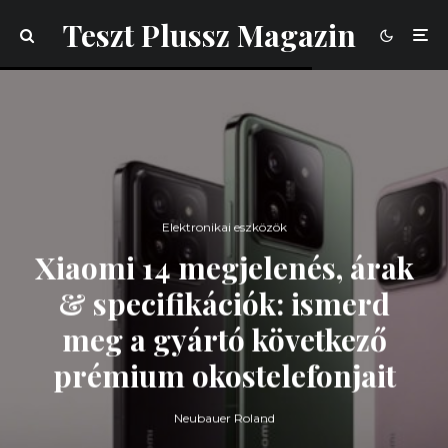
Teszt Plussz Magazin
Elektronikai eszközök
Xiaomi 14 megjelenés, árak
& specifikációk: ismerd
meg a gyártó következő
prémium okostelefonjait
Neubauer Roland