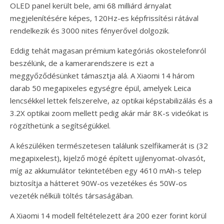
OLED panel került bele, ami 68 milliárd árnyalat
megjelenítésére képes, 120Hz-es képfrissítési rátával
rendelkezik és 3000 nites fényerővel dolgozik.
Eddig tehát magasan prémium kategóriás okostelefonról
beszélünk, de a kamerarendszere is ezt a
meggyőződésünket támasztja alá. A Xiaomi 14 három
darab 50 megapixeles egységre épül, amelyek Leica
lencsékkel lettek felszerelve, az optikai képstabilizálás és a
3.2X optikai zoom mellett pedig akár már 8K-s videókat is
rögzíthetünk a segítségükkel.
A készüléken természetesen találunk szelfikamerát is (32
megapixelest), kijelző mögé épített ujjlenyomat-olvasót,
míg az akkumulátor tekintetében egy 4610 mAh-s telep
biztosítja a hátteret 90W-os vezetékes és 50W-os
vezeték nélküli töltés társaságában.
A Xiaomi 14 modell feltételezett ára 200 ezer forint körül