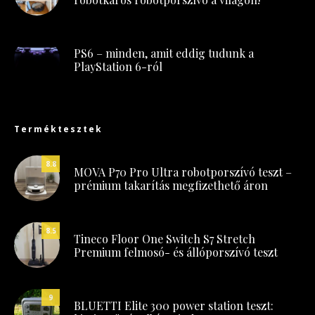
PS6 – minden, amit eddig tudunk a
PlayStation 6-ról
Terméktesztek
8.8
MOVA P70 Pro Ultra robotporszívó teszt –
prémium takarítás megfizethető áron
8.5
Tineco Floor One Switch S7 Stretch
Premium felmosó- és állóporszívó teszt
9
BLUETTI Elite 300 power station teszt: