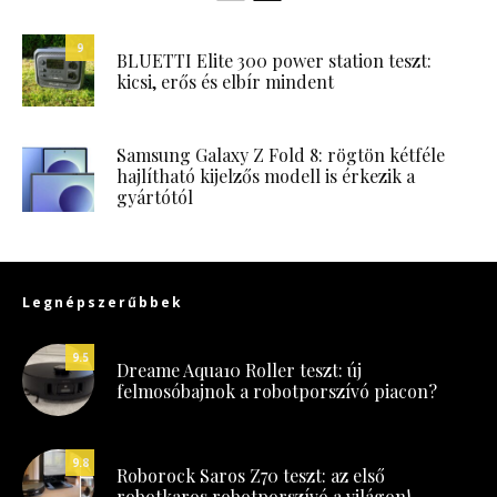
9
BLUETTI Elite 300 power station teszt:
kicsi, erős és elbír mindent
Samsung Galaxy Z Fold 8: rögtön kétféle
hajlítható kijelzős modell is érkezik a
gyártótól
Legnépszerűbbek
9.5
Dreame Aqua10 Roller teszt: új
felmosóbajnok a robotporszívó piacon?
9.8
Roborock Saros Z70 teszt: az első
robotkaros robotporszívó a világon!