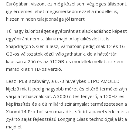
Európában, viszont ez még közel sem végleges álláspont,
így érdemes lehet megismerkedni ezzel a modellel is,
hiszen minden tulajdonsága jól ismert.
Túl nagy különbséget egyébiránt az alapkiadáshoz képest
egyébiránt nem találunk majd. A lapkakészlet itt is
Snapdragon 8 Gen 3 lesz, várhatóan pedig csak 12 és 16
GB-os változatok közül válogathatunk, de a háttértár
kapcsán a 256 és az 512GB-os modellek mellett itt sem
marad ki az 1TB-os verzió.
Lesz IP68-szabvány, a 6,73 hüvelykes LTPO AMOLED
kijelző miatt pedig nagyobb méret és eltérő termékdizájn
várja a felhasználókat. A 3000 nites fényerő, a 120Hz-es
képfrissítés és a 68 milliárd színárnyalat természetesen a
Xiaomi 14 Pro-ból sem marad ki, sőt itt a panel védelmét a
gyártó saját fejlesztésű Longjing Glass technológiája látja
majd el.