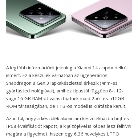
A legtöbb információnk jelenleg a Xiaomi 14 alapmodellről
ismert. Ez a készülék várhatóan az újgenerációs
Snapdragon 8 Gen 3 lapkakészlettel érkezik (4nm-es
gyártástechnológiával), amihez típustól függően 8-, 12-
vagy 16 GB RAM-ot választhatunk majd 256- és 512GB
ROM társaságában, de 1TB-os modell is kilátásba került.
Azon túl, hogy a készülék alumínium készülékházba bújt és
IP68-kvalifikációt kapott, a kijelzőjével is képes lesz felhívni
magára a figyelmet, hiszen egy 6,36 hüvelykes LTPO