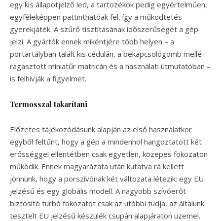
egy kis állapotjelző led, a tartozékok pedig egyértelműen,
egyféleképpen pattinthatóak fel, így a működtetés
gyerekjáték. A szűrő tisztításának időszerűségét a gép
jelzi. A gyártók ennek mikéntjére több helyen – a
portartályban talált kis cédulán, a bekapcsológomb mellé
ragasztott miniatűr matricán és a használati útmutatóban –
is felhívják a figyelmet.
Termosszal takarítani
Előzetes tájékozódásunk alapján az első használatkor
egyből feltűnt, hogy a gép a mindenhol hangoztatott két
erősséggel ellentétben csak egyetlen, közepes fokozaton
működik. Ennek magyarázata után kutatva rá kellett
jönnünk, hogy a porszívónak két változata létezik: egy EU
jelzésű és egy globális modell. A nagyobb szívóerőt
biztosító turbó fokozatot csak az utóbbi tudja, az általunk
tesztelt EU jelzésű készülék csupán alapjáraton üzemel.