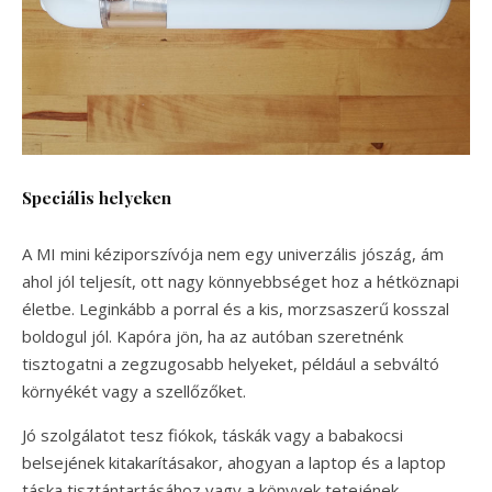
Speciális helyeken
A MI mini kéziporszívója nem egy univerzális jószág, ám
ahol jól teljesít, ott nagy könnyebbséget hoz a hétköznapi
életbe. Leginkább a porral és a kis, morzsaszerű kosszal
boldogul jól. Kapóra jön, ha az autóban szeretnénk
tisztogatni a zegzugosabb helyeket, például a sebváltó
környékét vagy a szellőzőket.
Jó szolgálatot tesz fiókok, táskák vagy a babakocsi
belsejének kitakarításakor, ahogyan a laptop és a laptop
táska tisztántartásához vagy a könyvek tetejének