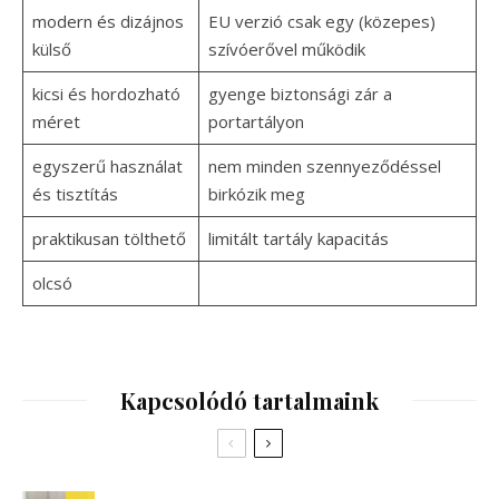
modern és dizájnos
EU verzió csak egy (közepes)
külső
szívóerővel működik
kicsi és hordozható
gyenge biztonsági zár a
méret
portartályon
egyszerű használat
nem minden szennyeződéssel
és tisztítás
birkózik meg
praktikusan tölthető
limitált tartály kapacitás
olcsó
Kapcsolódó tartalmaink