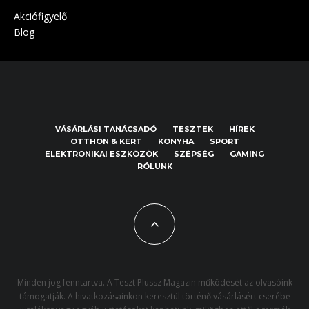
Akciófigyelő
Blog
VÁSÁRLÁSI TANÁCSADÓ
TESZTEK
HÍREK
OTTHON & KERT
KONYHA
SPORT
ELEKTRONIKAI ESZKÖZÖK
SZÉPSÉG
GAMING
RÓLUNK
Minden jog fenntartva. A Teszt Plussz Magazin működését az olvasóink
támogatják. A hivatkozásainkon keresztül történő vásárlásért cserébe