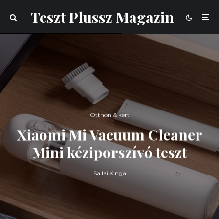
Teszt Plussz Magazin
Otthon & kert
Xiaomi Mi Vacuum Cleaner
Mini kéziporszívó teszt
Sallai Kinga