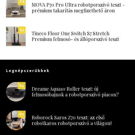
8.8
MOVA P70 Pro Ultra robotporszívó teszt –
prémium takarítás megfizethető áron
8.5
Tineco Floor One Switch S7 Stretch
Premium felmosó- és állóporszívó teszt
Legnépszerűbbek
9.5
Dreame Aqua10 Roller teszt: új
felmosóbajnok a robotporszívó piacon?
9.8
Roborock Saros Z70 teszt: az első
robotkaros robotporszívó a világon!