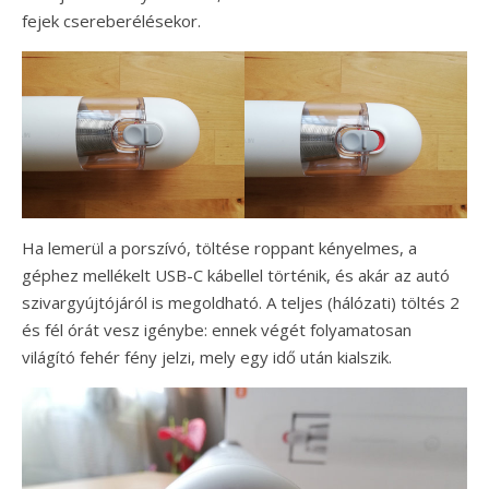
fejek csereberélésekor.
Ha lemerül a porszívó, töltése roppant kényelmes, a
géphez mellékelt USB-C kábellel történik, és akár az autó
szivargyújtójáról is megoldható. A teljes (hálózati) töltés 2
és fél órát vesz igénybe: ennek végét folyamatosan
világító fehér fény jelzi, mely egy idő után kialszik.