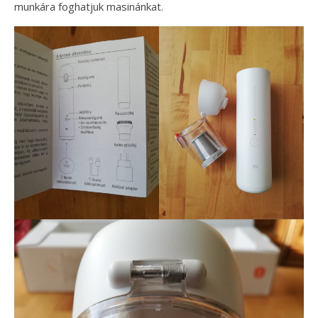
munkára foghatjuk masinánkat.