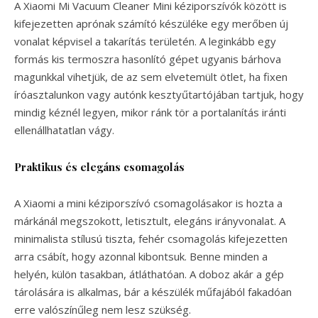
A Xiaomi Mi Vacuum Cleaner Mini kéziporszívók között is
kifejezetten aprónak számító készüléke egy merőben új
vonalat képvisel a takarítás területén. A leginkább egy
formás kis termoszra hasonlító gépet ugyanis bárhova
magunkkal vihetjük, de az sem elvetemült ötlet, ha fixen
íróasztalunkon vagy autónk kesztyűtartójában tartjuk, hogy
mindig kéznél legyen, mikor ránk tör a portalanítás iránti
ellenállhatatlan vágy.
Praktikus és elegáns csomagolás
A Xiaomi a mini kéziporszívó csomagolásakor is hozta a
márkánál megszokott, letisztult, elegáns irányvonalat. A
minimalista stílusú tiszta, fehér csomagolás kifejezetten
arra csábít, hogy azonnal kibontsuk. Benne minden a
helyén, külön tasakban, átláthatóan. A doboz akár a gép
tárolására is alkalmas, bár a készülék műfajából fakadóan
erre valószínűleg nem lesz szükség.