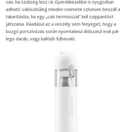
van, ha szükség lesz rá. Gyerekkezekbe is nyugodtan
adható: valószínűleg minden csemete szívesen beszáll a
takarításba, ha egy „cuki termosszal” kell szippantóst
játszania. Ráadásul az a veszély sem fenyeget, hogy a
buzgó porszívózás során nyomtalanul áldozatul esik pár
lego darab, vagy kallódó fülbevaló.