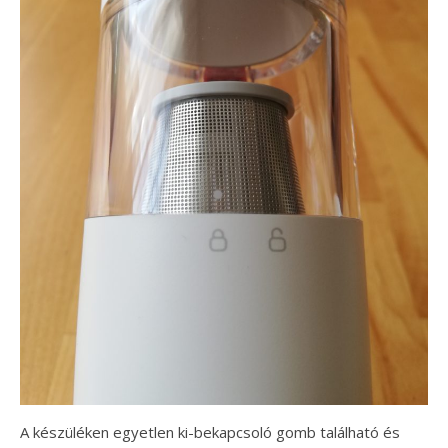
A készüléken egyetlen ki-bekapcsoló gomb található és