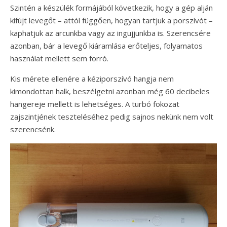
Szintén a készülék formájából következik, hogy a gép alján
kifújt levegőt – attól függően, hogyan tartjuk a porszívót –
kaphatjuk az arcunkba vagy az ingujjunkba is. Szerencsére
azonban, bár a levegő kiáramlása erőteljes, folyamatos
használat mellett sem forró.
Kis mérete ellenére a kéziporszívó hangja nem
kimondottan halk, beszélgetni azonban még 60 decibeles
hangereje mellett is lehetséges. A turbó fokozat
zajszintjének teszteléséhez pedig sajnos nekünk nem volt
szerencsénk.