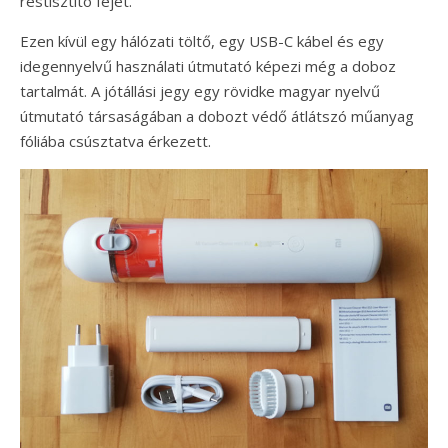
réstisztító fejet.
Ezen kívül egy hálózati töltő, egy USB-C kábel és egy
idegennyelvű használati útmutató képezi még a doboz
tartalmát. A jótállási jegy egy rövidke magyar nyelvű
útmutató társaságában a dobozt védő átlátszó műanyag
fóliába csúsztatva érkezett.