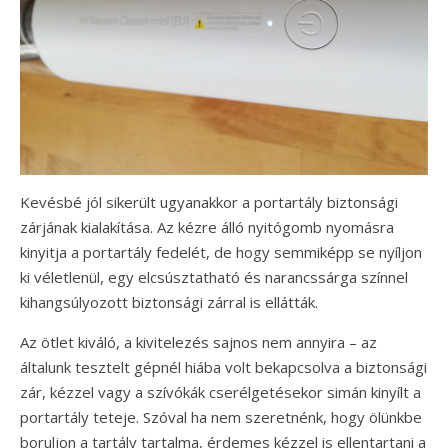
Kevésbé jól sikerült ugyanakkor a portartály biztonsági
zárjának kialakítása. Az kézre álló nyitógomb nyomásra
kinyitja a portartály fedelét, de hogy semmiképp se nyíljon
ki véletlenül, egy elcsúsztatható és narancssárga színnel
kihangsúlyozott biztonsági zárral is ellátták.
Az ötlet kiváló, a kivitelezés sajnos nem annyira – az
általunk tesztelt gépnél hiába volt bekapcsolva a biztonsági
zár, kézzel vagy a szívókák cserélgetésekor simán kinyílt a
portartály teteje. Szóval ha nem szeretnénk, hogy ölünkbe
boruljon a tartály tartalma, érdemes kézzel is ellentartani a