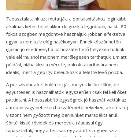
Tapasztalataink azt mutatják, a portalanításhoz leginkább
alkalmas kefés fejjel akkor dolgozik a legjobban, ha kb. 80
fokos szögben megdöntve használjuk, jobban elfektetve
ugyanis nem szív elég hatékonyan. Ennek köszönhetőn
igazán jó eredményt a jól hozzáférhető helyeken tudunk
vele elérni, ahol majdnem merőlegesen tarthatjuk. Emiatt
például, hiába kicsi a mérete, polcok takarítására nem
ideális, mert a gép így beleütközik a felette lévő polcba.
A porszívóhoz két külön fej jár, melyek külön-külön, de
együttesen is használhatók: egyszerűen csak fel kell őket
pattintani. A hosszabbító egységnek jó hasznát vettük az
autóban vagy nehezen hozzáférhető helyeken, a kefés fej
viszont nem győzött meg bennünket maradéktalanul.
Sörtéi kissé rövidek és merevek, ráadásul úgy
tapasztaltuk, hogy a fej csak egy adott szögben szív