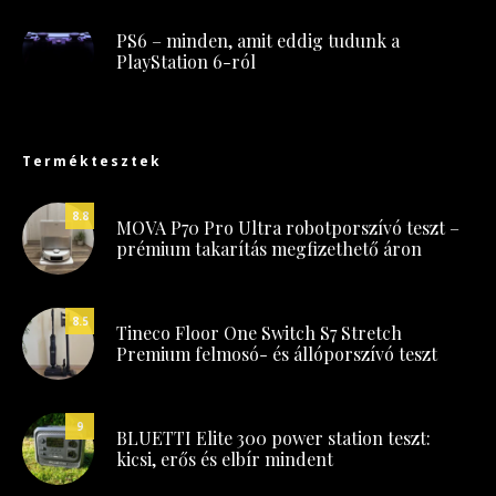
PS6 – minden, amit eddig tudunk a
PlayStation 6-ról
Terméktesztek
8.8
MOVA P70 Pro Ultra robotporszívó teszt –
prémium takarítás megfizethető áron
8.5
Tineco Floor One Switch S7 Stretch
Premium felmosó- és állóporszívó teszt
9
BLUETTI Elite 300 power station teszt:
kicsi, erős és elbír mindent