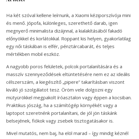
Ha két szóval kellene leírnunk, a Xiaomi kéziporszívója mini
és menő. Jópofa, különleges, szerethető darab, igen
megnyerő minimalista dizájnnal, a kialakításából fakadó
előnyökkel és korlátokkal. Roppant kis helyen, gyakorlatilag
egy női táskában is elfér, pénztárcabarát, és teljes
mértékben mobil eszköz.
A nagyobb poros felületek, polcok portalanítására és a
masszív szennyeződések eltüntetésére nem ez az ideális
célszerszám, a kiegészítő „pipere” takarításban viszont
kiváló jó szolgálatot tesz. Öröm vele dolgozni egy
mütyürökkel megpakolt íróasztalon vagy éppen a kocsiban.
Praktikus jószág, ha a számítógép környékét vagy a
laptopot szeretnénk portalanítani, de jól jön táskánk
belsejének, fiókok vagy zsebek tisztogatásakor is.
Mivel mutatós, nem baj, ha elöl marad – így mindig kéznél