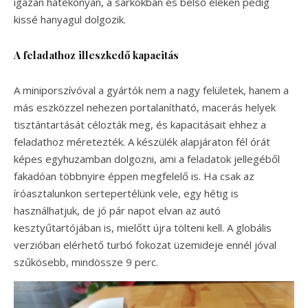
igazán hatékonyan, a sarkokban és belső éleken pedig
kissé hanyagul dolgozik.
A feladathoz illeszkedő kapacitás
A miniporszívóval a gyártók nem a nagy felületek, hanem a
más eszközzel nehezen portalanítható, macerás helyek
tisztántartását célozták meg, és kapacitásait ehhez a
feladathoz méretezték. A készülék alapjáraton fél órát
képes egyhuzamban dolgozni, ami a feladatok jellegéből
fakadóan többnyire éppen megfelelő is. Ha csak az
íróasztalunkon sertepertélünk vele, egy hétig is
használhatjuk, de jó pár napot elvan az autó
kesztyűtartójában is, mielőtt újra tölteni kell. A globális
verzióban elérhető turbó fokozat üzemideje ennél jóval
szűkösebb, mindössze 9 perc.