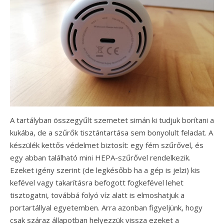
A tartályban összegyűlt szemetet simán ki tudjuk borítani a
kukába, de a szűrők tisztántartása sem bonyolult feladat. A
készülék kettős védelmet biztosít: egy fém szűrővel, és
egy abban található mini HEPA-szűrővel rendelkezik.
Ezeket igény szerint (de legkésőbb ha a gép is jelzi) kis
kefével vagy takarításra befogott fogkefével lehet
tisztogatni, továbbá folyó víz alatt is elmoshatjuk a
portartállyal egyetemben. Arra azonban figyeljünk, hogy
csak száraz állapotban helyezzük vissza ezeket a