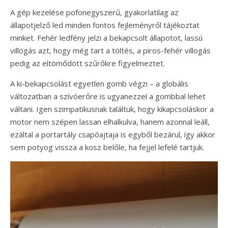
A gép kezelése pofonegyszerű, gyakorlatilag az
állapotjelző led minden fontos fejleményről tájékoztat
minket. Fehér ledfény jelzi a bekapcsolt állapotot, lassú
villogás azt, hogy még tart a töltés, a piros-fehér villogás
pedig az eltömődött szűrőkre figyelmeztet.
A ki-bekapcsolást egyetlen gomb végzi – a globális
változatban a szívóerőre is ugyanezzel a gombbal lehet
váltani. Igen szimpatikusnak találtuk, hogy kikapcsoláskor a
motor nem szépen lassan elhalkulva, hanem azonnal leáll,
ezáltal a portartály csapóajtaja is egyből bezárul, így akkor
sem potyog vissza a kosz belőle, ha fejjel lefelé tartjuk.