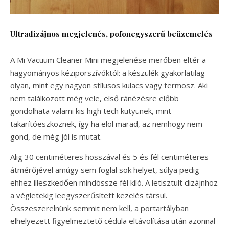
Ultradizájnos megjelenés, pofonegyszerű beüzemelés
A Mi Vacuum Cleaner Mini megjelenése merőben eltér a
hagyományos kéziporszívóktól: a készülék gyakorlatilag
olyan, mint egy nagyon stílusos kulacs vagy termosz. Aki
nem találkozott még vele, első ránézésre előbb
gondolhata valami kis high tech kütyünek, mint
takarítóeszköznek, így ha elöl marad, az nemhogy nem
gond, de még jól is mutat.
Alig 30 centiméteres hosszával és 5 és fél centiméteres
átmérőjével amúgy sem foglal sok helyet, súlya pedig
ehhez illeszkedően mindössze fél kiló. A letisztult dizájnhoz
a végletekig leegyszerűsített kezelés társul.
Összeszerelnünk semmit nem kell, a portartályban
elhelyezett figyelmeztető cédula eltávolítása után azonnal