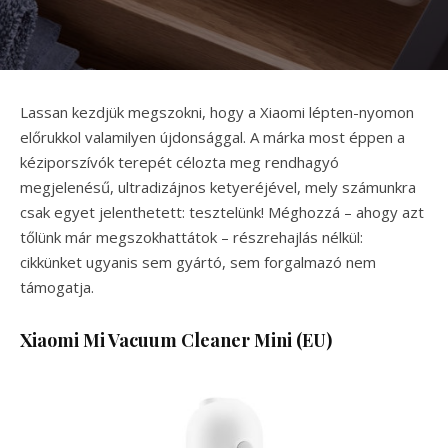
Lassan kezdjük megszokni, hogy a Xiaomi lépten-nyomon
előrukkol valamilyen újdonsággal. A márka most éppen a
kéziporszívók terepét célozta meg rendhagyó
megjelenésű, ultradizájnos ketyeréjével, mely számunkra
csak egyet jelenthetett: tesztelünk! Méghozzá – ahogy azt
tőlünk már megszokhattátok – részrehajlás nélkül:
cikkünket ugyanis sem gyártó, sem forgalmazó nem
támogatja.
Xiaomi Mi Vacuum Cleaner Mini (EU)