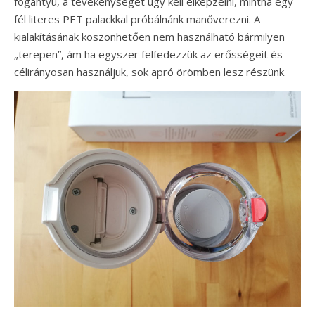
fogantyú, a tevékenységet úgy kell elképzelni, mintha egy
fél literes PET palackkal próbálnánk manőverezni. A
kialakításának köszönhetően nem használható bármilyen
„terepen”, ám ha egyszer felfedezzük az erősségeit és
célirányosan használjuk, sok apró örömben lesz részünk.