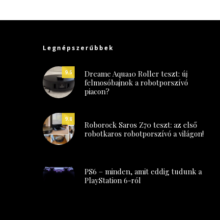
Legnépszerűbbek
Dreame Aqua10 Roller teszt: új
9.5
felmosóbajnok a robotporszívó
piacon?
9.8
Roborock Saros Z70 teszt: az első
robotkaros robotporszívó a világon!
PS6 – minden, amit eddig tudunk a
PlayStation 6-ról