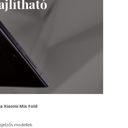
ajlítható
a Xiaomi Mix Fold
ijelzős modellek.