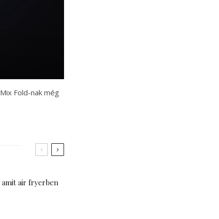
j Mix Fold-nak még
 amit air fryerben