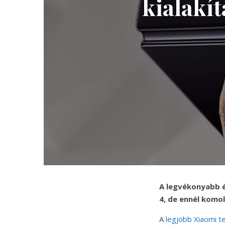
kialakít
A legvékonyabb é
4, de ennél komo
A
legjobb Xiaomi t