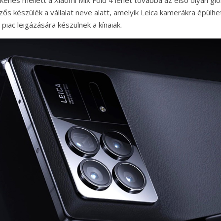
zős készülék a vállalat neve alatt, amelyik Leica kamerákra épülhe
a piac leigázására készülnek a kínaiak.