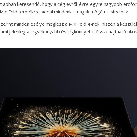
nt abban keresendő, hogy a cég évről-évre egyre nagyobb erőfo
Mix Fold termékcsaláddal mindenkit maguk mögé utasítsanak.
 szerint minden esélye meglesz a Mix Fold 4-nek, hiszen a készül
, ami jelenleg a legvékonyabb és legkönnyebb összehajtható okos