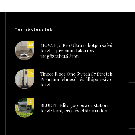
Terméktesztek
MOVA P70 Pro Ultra robotporszívó
8.8
teszt – prémium takarítás
megfizethető áron
Tineco Floor One Switch S7 Stretch
8.5
Premium felmosó- és állóporszívó
teszt
9
BLUETTI Elite 300 power station
teszt: kicsi, erős és elbír mindent