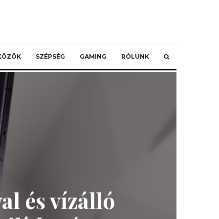
ZKÖZÖK
SZÉPSÉG
GAMING
RÓLUNK
l és vízálló