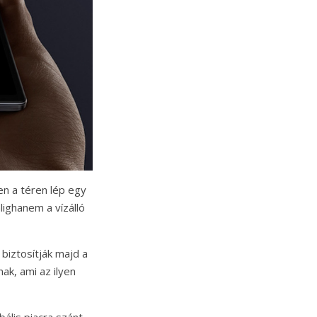
en a téren lép egy
lighanem a vízálló
biztosítják majd a
ak, ami az ilyen
bális piacra szánt