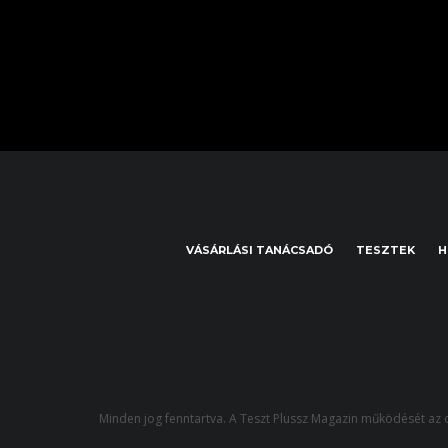
VÁSÁRLÁSI TANÁCSADÓ
TESZTEK
H
Minden jog fenntartva. A Teszt Plussz Magazin működését az o