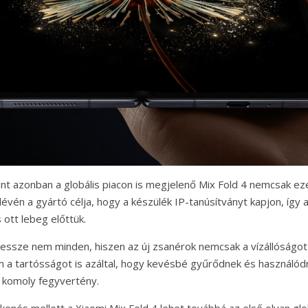
rint azonban a globális piacon is megjelenő Mix Fold 4 nemcsak ez
lévén a gyártó célja, hogy a készülék IP-tanúsítványt kapjon, így a
s ott lebeg előttük.
sze nem minden, hiszen az új zsanérok nemcsak a vízállóságot 
 a tartósságot is azáltal, hogy kevésbé gyűrődnek és használódn
l komoly fegyvertény.
kenés mellett a Xiaomi Mix Fold 4 lehet továbbá az első olyan glo