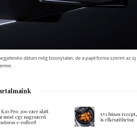
megjelenési dátum még bizonytalan, de a papírforma szerint az ú
ennie.
artalmaink
K20 Pro: 200 ezer alatt
5+1 húsos recept,
z most egy nagyszerű
is elkészíthetsz
otoros e-rollert!