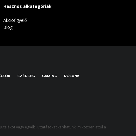
Hasznos alkategóriák
Akciófigyelő
Blog
KÖZÖK
SZÉPSÉG
GAMING
RÓLUNK
jutalékot vagy egyéb juttatásokat kaphatunk, miközben ettől a