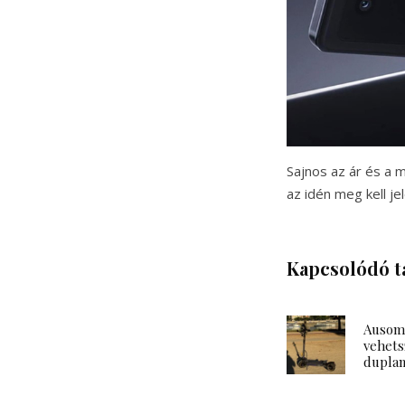
Sajnos az ár és a 
az idén meg kell jel
Kapcsolódó t
Ausom 
vehets
duplam