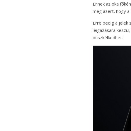
Ennek az oka főké
meg azért, hogy a 
Erre pedig a jelek
leigázására készül
büszkélkedhet.