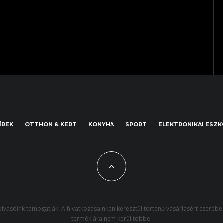
ÍREK
OTTHON & KERT
KONYHA
SPORT
ELEKTRONIKAI ESZ
lvasóink támogatják. A hivatkozásainkon keresztül történő vásárlásért cserébe 
termék ára nem kerül többe.