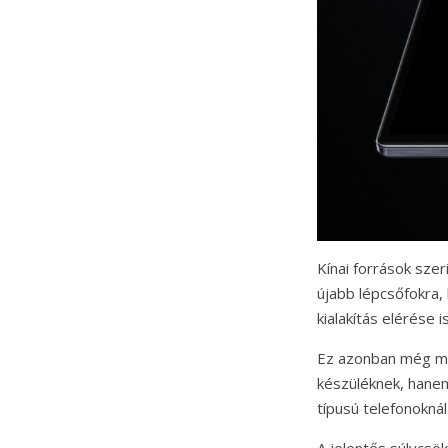
Kínai források sze
újabb lépcsőfokra, 
kialakítás elérése i
Ez azonban még mes
készüléknek, hanem
típusú telefonokná
A jelentős súlycsök