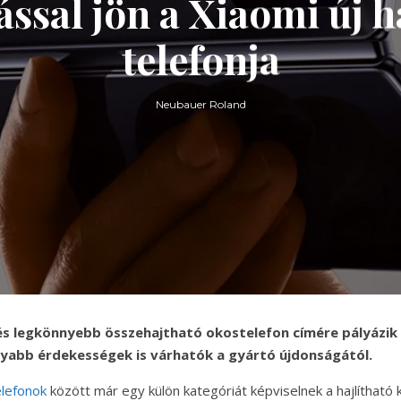
ással jön a Xiaomi új h
telefonja
Neubauer Roland
s legkönnyebb összehajtható okostelefon címére pályázik 
lyabb érdekességek is várhatók a gyártó újdonságától.
elefonok
között már egy külön kategóriát képviselnek a hajlítható k