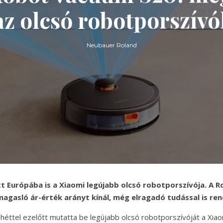
z olcsó robotporszívók
Neubauer Roland
 Európába is a Xiaomi legújabb olcsó robotporszívója. A 
magasló ár-érték arányt kínál, még elragadó tudással is ren
éttel ezelőtt mutatta be legújabb olcsó robotporszívóját a Xia