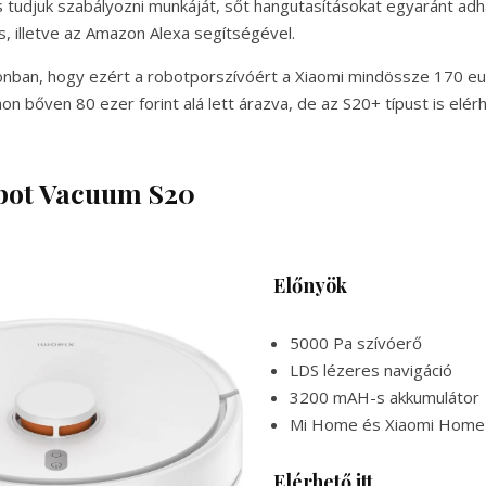
is tudjuk szabályozni munkáját, sőt hangutasításokat egyaránt adh
, illetve az Amazon Alexa segítségével.
zonban, hogy ezért a robotporszívóért a Xiaomi mindössze 170 eur
on bőven 80 ezer forint alá lett árazva, de az S20+ típust is elé
bot Vacuum S20
Előnyök
5000 Pa szívóerő
LDS lézeres navigáció
3200 mAH-s akkumulátor
Mi Home és Xiaomi Home
Elérhető itt