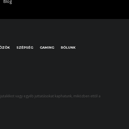
Blog
KÖZÖK
SZÉPSÉG
GAMING
RÓLUNK
jutalékot vagy egyéb juttatásokat kaphatunk, miközben ettől a