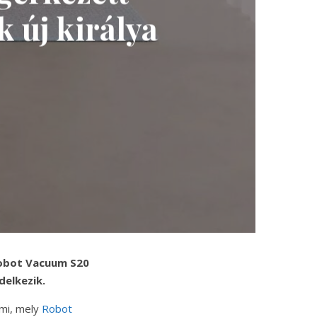
 új királya
Robot Vacuum S20
delkezik.
omi, mely
Robot