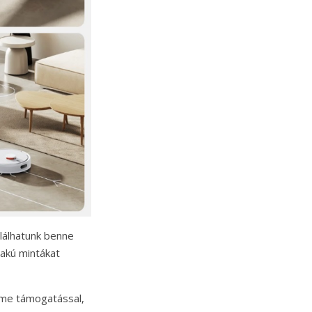
alálhatunk benne
akú mintákat
ome támogatással,