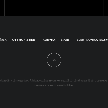
ÍREK
OTTHON & KERT
KONYHA
SPORT
ELEKTRONIKAI ESZ
lvasóink támogatják. A hivatkozásainkon keresztül történő vásárlásért cserébe 
termék ára nem kerül többe.