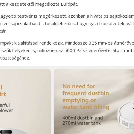
att a kezdetektől megcélozta Európát.
agyobb testvér is megérkezett, azonban a hivatalos sajtóközle
amivel kapcsolatban biztosak lehetünk, hogy igazi trónkövetelő váli
cán.
ompakt kialakítással rendelkezik, mindössze 325 mm-es átmérőve
k szűk helyeken is, miközben az 5000 Pa szívóerővel ellátott mot
 tisztaságához.