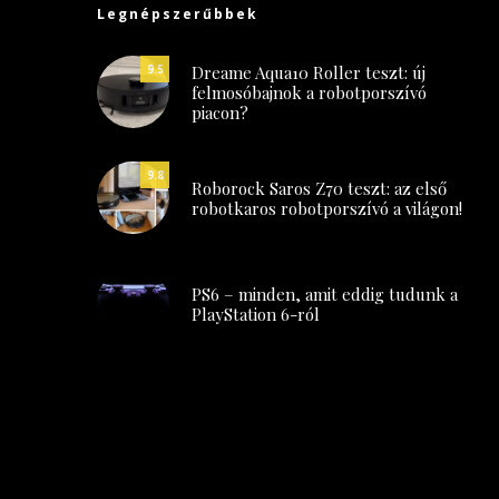
Legnépszerűbbek
Dreame Aqua10 Roller teszt: új
9.5
felmosóbajnok a robotporszívó
piacon?
9.8
Roborock Saros Z70 teszt: az első
robotkaros robotporszívó a világon!
PS6 – minden, amit eddig tudunk a
PlayStation 6-ról