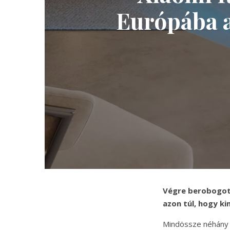
Európába a
Végre berobogott
azon túl, hogy ki
Mindössze néhány h