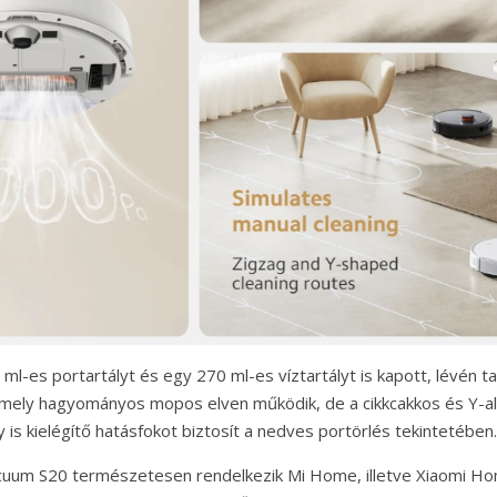
ml-es portartályt és egy 270 ml-es víztartályt is kapott, lévén t
amely hagyományos mopos elven működik, de a cikkcakkos és Y-al
y is kielégítő hatásfokot biztosít a nedves portörlés tekintetében.
cuum S20 természetesen rendelkezik Mi Home, illetve Xiaomi H