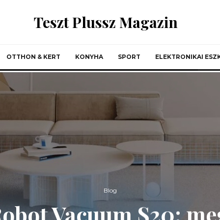
Teszt Plussz Magazin
OTTHON & KERT
KONYHA
SPORT
ELEKTRONIKAI ES
Blog
obot Vacuum S20: me