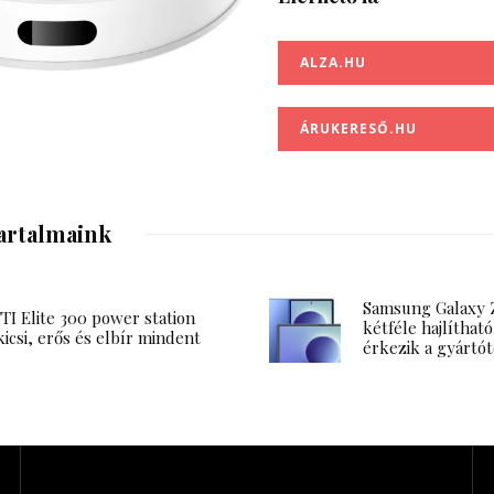
ALZA.HU
ÁRUKERESŐ.HU
artalmaink
Samsung Galaxy Z
I Elite 300 power station
kétféle hajlítható
kicsi, erős és elbír mindent
érkezik a gyártót