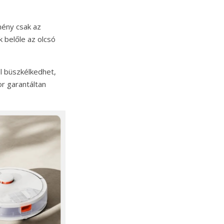
mény csak az
k belőle az olcsó
l büszkélkedhet,
or garantáltan