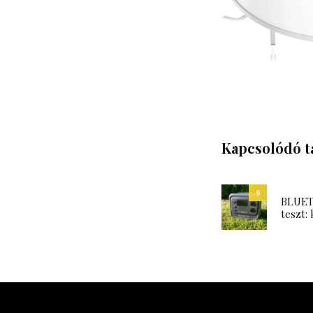
Kapcsolódó t
9
BLUETT
teszt: 