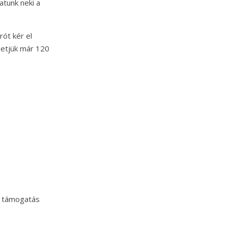
atunk neki a
ót kér el
rhetjük már 120
 támogatás