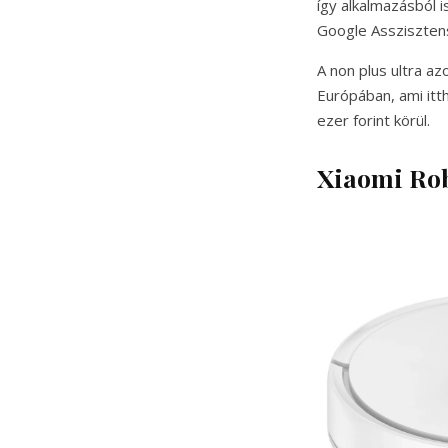
így alkalmazásból 
Google Asszisztens
A non plus ultra a
Európában, ami itth
ezer forint körül.
Xiaomi Ro