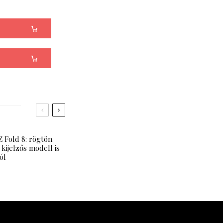
 Fold 8: rögtön
 kijelzős modell is
ól