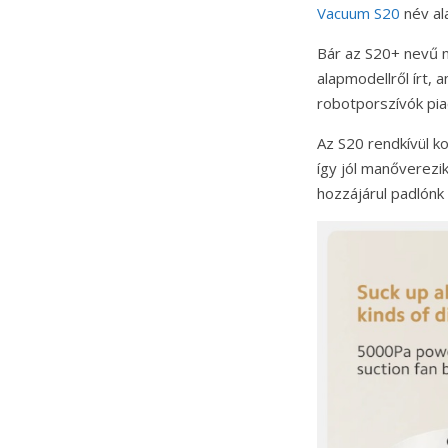
Vacuum S20
név al
Bár az S20+ nevű n
alapmodellről írt, 
robotporszívók pia
Az S20 rendkívül k
így jól manőverezi
hozzájárul padlónk