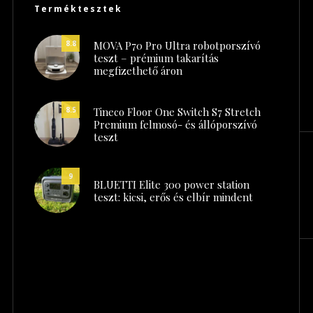
Terméktesztek
MOVA P70 Pro Ultra robotporszívó
8.8
teszt – prémium takarítás
megfizethető áron
Tineco Floor One Switch S7 Stretch
8.5
Premium felmosó- és állóporszívó
teszt
9
BLUETTI Elite 300 power station
teszt: kicsi, erős és elbír mindent