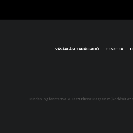
VÁSÁRLÁSI TANÁCSADÓ
TESZTEK
H
Minden jog fenntartva. A Teszt Plussz Magazin működését az o