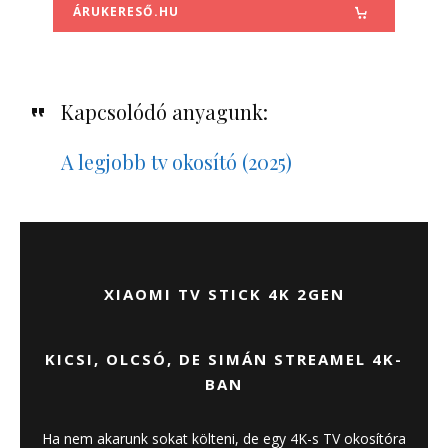
ÁRUKERESŐ.HU
Kapcsolódó anyagunk:
A legjobb tv okosító (2025)
XIAOMI TV STICK 4K 2GEN
KICSI, OLCSÓ, DE SIMÁN STREAMEL 4K-
BAN
Ha nem akarunk sokat költeni, de egy 4K-s TV okosítóra