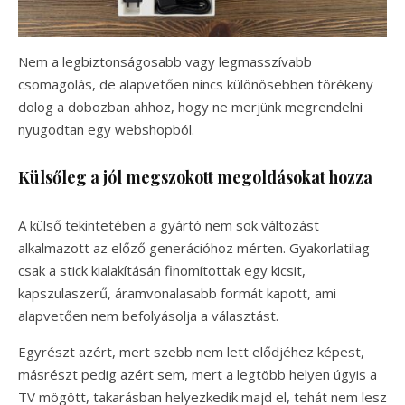
Nem a legbiztonságosabb vagy legmasszívabb
csomagolás, de alapvetően nincs különösebben törékeny
dolog a dobozban ahhoz, hogy ne merjünk megrendelni
nyugodtan egy webshopból.
Külsőleg a jól megszokott megoldásokat hozza
A külső tekintetében a gyártó nem sok változást
alkalmazott az előző generációhoz mérten. Gyakorlatilag
csak a stick kialakításán finomítottak egy kicsit,
kapszulaszerű, áramvonalasabb formát kapott, ami
alapvetően nem befolyásolja a választást.
Egyrészt azért, mert szebb nem lett elődjéhez képest,
másrészt pedig azért sem, mert a legtöbb helyen úgyis a
TV mögött, takarásban helyezkedik majd el, tehát nem lesz