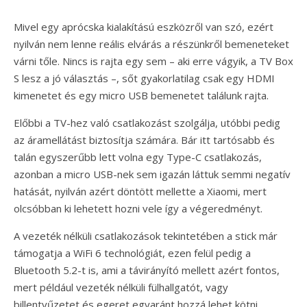
Mivel egy aprócska kialakítású eszközről van szó, ezért
nyilván nem lenne reális elvárás a részünkről bemeneteket
várni tőle. Nincs is rajta egy sem – aki erre vágyik, a TV Box
S lesz a jó választás –, sőt gyakorlatilag csak egy HDMI
kimenetet és egy micro USB bemenetet találunk rajta.
Előbbi a TV-hez való csatlakozást szolgálja, utóbbi pedig
az áramellátást biztosítja számára. Bár itt tartósabb és
talán egyszerűbb lett volna egy Type-C csatlakozás,
azonban a micro USB-nek sem igazán láttuk semmi negatív
hatását, nyilván azért döntött mellette a Xiaomi, mert
olcsóbban ki lehetett hozni vele így a végeredményt.
A vezeték nélküli csatlakozások tekintetében a stick már
támogatja a WiFi 6 technológiát, ezen felül pedig a
Bluetooth 5.2-t is, ami a távirányító mellett azért fontos,
mert például vezeték nélküli fülhallgatót, vagy
billentyűzetet és egeret egyaránt hozzá lehet kötni.