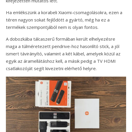
kifejezetten mutatós lett.
Ha emlékszünk a korabeli Xiaomi-csomagolásokra, ezen a
téren nagyon sokat fejlődött a gyártó, még ha ez a
termékek szempontjából nem is olyan fontos.
A dobozkába tálcaszerű formában került elhelyezésre
maga a túlméretezett pendrive-hoz hasonlító stick, a jól
ismert távirányító, valamint a két kábel, amelyek közül az
egyik az áramellátáshoz kell, a másik pedig a TV HDMI
csatlakozóját segít kivezetni elérhető helyre.