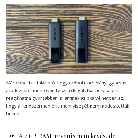
Már ebből is kitalálható, hogy erőből nincs hiány, gyorsan,
akadozástól mentesen teszi a dolgát, bár néha azért
reagálhatna gyorsabban is, aminek az oka vélhetően az,
hogy a rendszermemória mennyiségét nem módosították
benne.
A 2 GB RAM ugyanis nem kevés, de