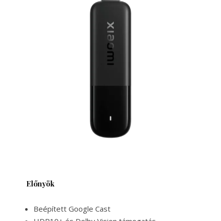
Előnyök
Beépített Google Cast
HDR10+ és Dolby Vision támogatás