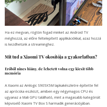
Ha ez megvan, rögtön fogad minket az Android TV
méghozzá, az előre feltelepített applikációkkal, azaz hozzá
is kezdhetünk a streaminghez.
Mit tud a Xiaomi TV okosítója a gyakorlatban?
Erőből nincs hiány, de lehetett volna egy kicsit több
memória
A Xiaomi az Amlogic S905X5M lapkakészletre építette fel
az aprócska eszközt, amiben egy négymagos CPU és
ugyanaz a Mali GPU található, mint a magasabb kategóriát
képviselő Xiaomi TV Box S harmadik generációjában.