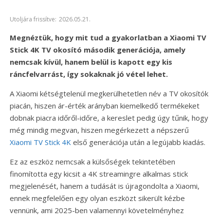
Utoljára frissítve:
2026.05.21.
Megnéztük, hogy mit tud a gyakorlatban a Xiaomi TV
Stick 4K TV okosító második generációja, amely
nemcsak kívül, hanem belül is kapott egy kis
ráncfelvarrást, így sokaknak jó vétel lehet.
A Xiaomi kétségtelenül megkerülhetetlen név a TV okosítók
piacán, hiszen ár-érték arányban kiemelkedő termékeket
dobnak piacra időről-időre, a kereslet pedig úgy tűnik, hogy
még mindig megvan, hiszen megérkezett a népszerű
Xiaomi TV Stick 4K
első generációja után a legújabb kiadás.
Ez az eszköz nemcsak a külsőségek tekintetében
finomította egy kicsit a 4K streamingre alkalmas stick
megjelenését, hanem a tudását is újragondolta a Xiaomi,
ennek megfelelően egy olyan eszközt sikerült kézbe
vennünk, ami 2025-ben valamennyi követelményhez