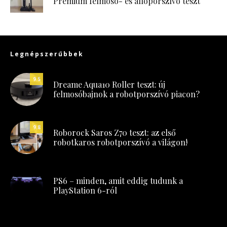
Premium felmosó- és állóporszívó teszt
Legnépszerűbbek
9.5
Dreame Aqua10 Roller teszt: új
felmosóbajnok a robotporszívó piacon?
9.8
Roborock Saros Z70 teszt: az első
robotkaros robotporszívó a világon!
PS6 – minden, amit eddig tudunk a
PlayStation 6-ról