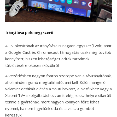
Irányítása pofonegyszerű
A TV okosítónak az irányítása is nagyon egyszerű volt, amit
a Google Cast és Chromecast támogatás csak még tovább
könnyített, hiszen lehetőséget adtak tartalmak
tükrözésére okoseszközökről.
A vezérlésben nagyon fontos szerepe van a távirányítónak,
ahol minden gomb megtalálható, ami kell. Külön hangerő,
valamint dedikált elérés a Youtube-hoz, a Netflixhez vagy a
Xiaomi TV+ szolgáltatáshoz, amit elég rossz helyre sikerült
tennie a gyártónak, mert nagyon könnyen félre lehet
nyomni, ha nem figyelünk oda és a vissza gombot
keressük.