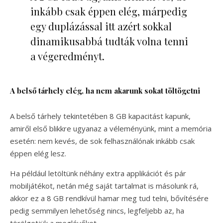
inkább csak éppen elég, márpedig
egy duplázással itt azért sokkal
dinamikusabbá tudták volna tenni
a végeredményt.
A belső tárhely elég, ha nem akarunk sokat töltögetni
A belső tárhely tekintetében 8 GB kapacitást kapunk,
amiről első blikkre ugyanaz a véleményünk, mint a memória
esetén: nem kevés, de sok felhasználónak inkább csak
éppen elég lesz.
Ha például letöltünk néhány extra applikációt és pár
mobiljátékot, netán még saját tartalmat is másolunk rá,
akkor ez a 8 GB rendkívül hamar meg tud telni, bővítésére
pedig semmilyen lehetőség nincs, legfeljebb az, ha
törölgetjük a meglévőket.