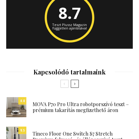
8.7
Teszt Plussz Magazin
független ajánlásával
Kapcsolódó tartalmaink
8.8
MOVA P70 Pro Ultra robotporszívó teszt –
prémium takarítás megfizethető áron
8.5
Tineco Floor One Switch S7 Stretch