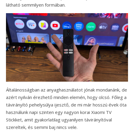
látható semmilyen formában.
Általánosságban az anyaghasználatot jónak mondanánk, de
azért nyilván érezhető minden elemén, hogy olcsó. Főleg a
távirányító pehelysúlya ijesztő, de mi már hosszú évek óta
használunk napi szinten egy nagyon korai Xiaomi TV
Stickket, amit gyakorlatilag ugyanilyen távirányítóval
szereltek, és semmi baj nincs vele.