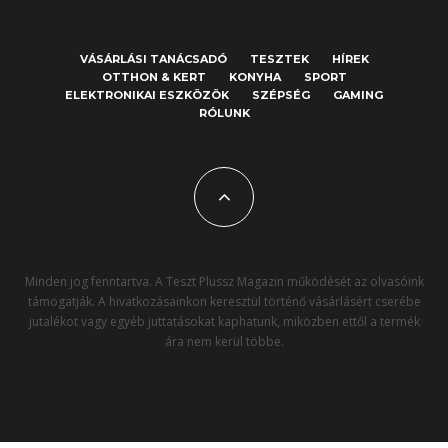
VÁSÁRLÁSI TANÁCSADÓ
TESZTEK
HÍREK
OTTHON & KERT
KONYHA
SPORT
ELEKTRONIKAI ESZKÖZÖK
SZÉPSÉG
GAMING
RÓLUNK
Minden jog fenntartva. A Teszt Plussz Magazin működését az olvasóink
támogatják. A hivatkozásainkon keresztül történő vásárlásért cserébe
jutalékot vagy egyéb juttatásokat kaphatunk, miközben ettől a termék
ára nem kerül többe.