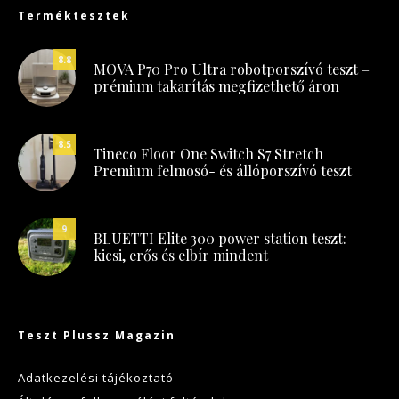
Terméktesztek
8.8
MOVA P70 Pro Ultra robotporszívó teszt –
prémium takarítás megfizethető áron
8.5
Tineco Floor One Switch S7 Stretch
Premium felmosó- és állóporszívó teszt
9
BLUETTI Elite 300 power station teszt:
kicsi, erős és elbír mindent
Teszt Plussz Magazin
Adatkezelési tájékoztató