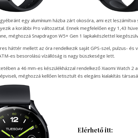
gyébiránt egy alumínium házba zárt okosóra, ami ezt leszámítva s
zik a korábbi Pro változattal. Ennek megfelelően egy 1,43 hü
benne, méghozzá Snapdragon W5+ Gen 1 lapkakészlettel kiegészülv
es háttér mellett az óra rendelkezik saját GPS-szel, pulzus- és 
5ATM-es besorolású vízállóság is nagy büszkesége lett.
tetében a 46 mm-es készülékházzal rendelkező Xiaomi Watch 2 a 
épviseli, méghozzá kellően letisztult és elegáns kialakítás társas
Elérhető itt: