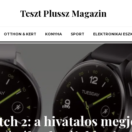
Teszt Plussz Magazin
OTTHON & KERT
KONYHA
SPORT
ELEKTRONIKAI ES
Blog
ch 2: a hivatalos megje