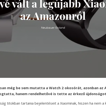
vé vált a legújabb Xia
az Amazonról
Neubauer Roland
losan még be sem mutatta a Watch 2 okosórát, azonban az
rogtatta, hanem rendelhetővé is tette az érkező újdonságot
ág titokban tartania bejelentéseit a Xiaominak, hiszen ha nem a k