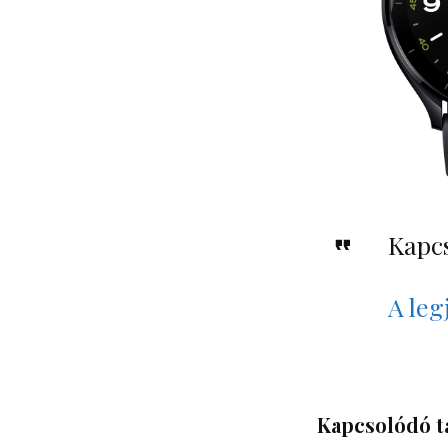
Kapc
A leg
Kapcsolódó t