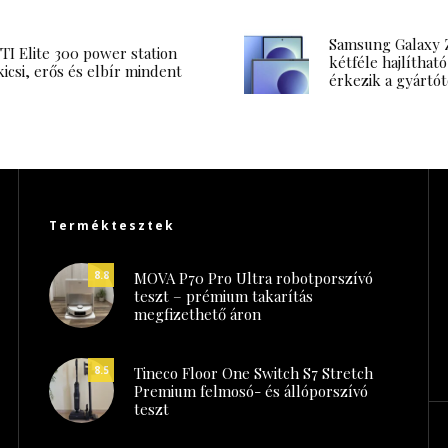
Samsung Galaxy Z
I Elite 300 power station
kétféle hajlítható
kicsi, erős és elbír mindent
érkezik a gyártót
Terméktesztek
MOVA P70 Pro Ultra robotporszívó
8.8
teszt – prémium takarítás
megfizethető áron
Tineco Floor One Switch S7 Stretch
8.5
Premium felmosó- és állóporszívó
teszt