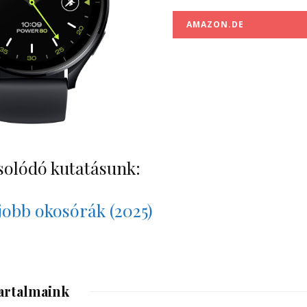
AMAZON.DE
solódó kutatásunk:
jobb okosórák (2025)
artalmaink