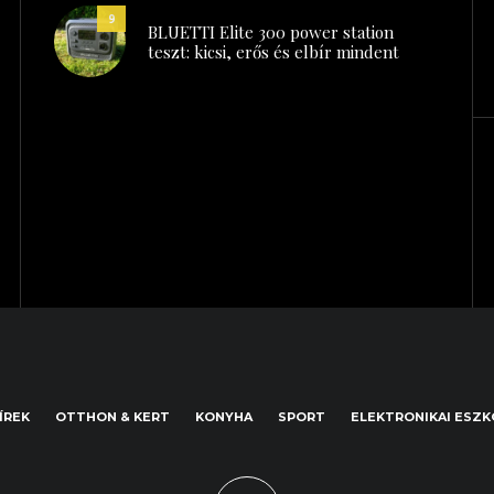
9
BLUETTI Elite 300 power station
teszt: kicsi, erős és elbír mindent
ÍREK
OTTHON & KERT
KONYHA
SPORT
ELEKTRONIKAI ESZ