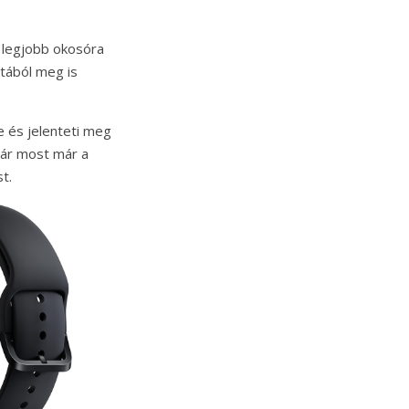
k legjobb okosóra
atából meg is
e és jelenteti meg
bár most már a
t.