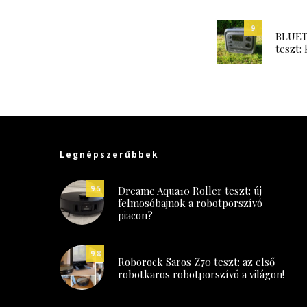
9
BLUETT
teszt: 
Legnépszerűbbek
Dreame Aqua10 Roller teszt: új
9.5
felmosóbajnok a robotporszívó
piacon?
9.8
Roborock Saros Z70 teszt: az első
robotkaros robotporszívó a világon!