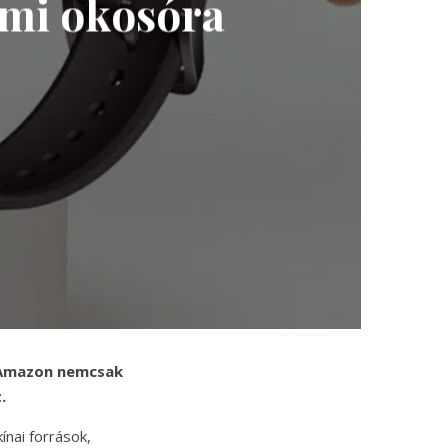
omi okosóra
 Amazon nemcsak
.
ínai források,