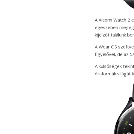
A Xiaomi Watch 2 e
egészében megegye
kijelzőt találunk 
A Wear OS szoftver
figyelővel, de az 
A külsőségek tekin
óraformák világát k