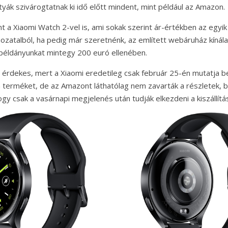
tyák szivárogtatnak ki idő előtt mindent, mint például az Amazon.
t a Xiaomi Watch 2-vel is, ami sokak szerint ár-értékben az egyi
hozatalból, ha pedig már szeretnénk, az említett webáruház kínál
 példányunkat mintegy 200 euró ellenében.
 érdekes, mert a Xiaomi eredetileg csak február 25-én mutatja b
a terméket, de az Amazont láthatólag nem zavarták a részletek, 
ogy csak a vasárnapi megjelenés után tudják elkezdeni a kiszállítás