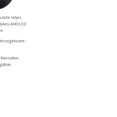
zinte teljes
velykes AMOLED
e.
véroxigénszint-
klasszikus
ágában.