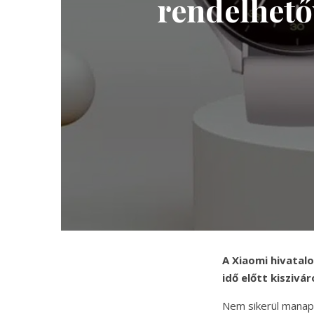
rendelhető
A Xiaomi hivata
idő előtt kiszivá
Nem sikerül manaps