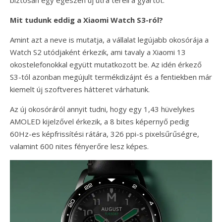
biztosan egy egészen új útra tereli a gyártót.
Mit tudunk eddig a Xiaomi Watch S3-ról?
Amint azt a neve is mutatja, a vállalat legújabb okosórája a
Watch S2 utódjaként érkezik, ami tavaly a Xiaomi 13
okostelefonokkal együtt mutatkozott be. Az idén érkező
S3-tól azonban megújult termékdizájnt és a fentiekben már
kiemelt új szoftveres hátteret várhatunk.
Az új okosóráról annyit tudni, hogy egy 1,43 hüvelykes
AMOLED kijelzővel érkezik, a 8 bites képernyő pedig
60Hz-es képfrissítési rátára, 326 ppi-s pixelsűrűségre,
valamint 600 nites fényerőre lesz képes.