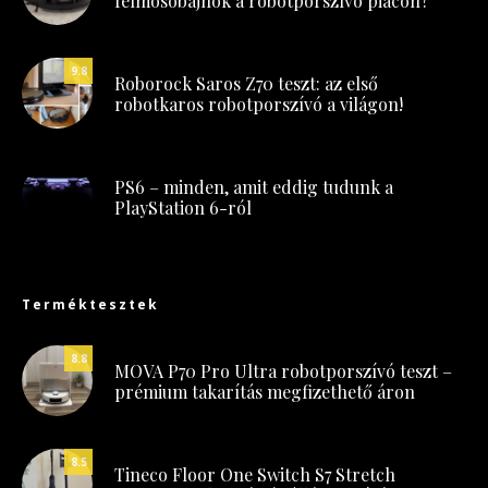
felmosóbajnok a robotporszívó piacon?
9.8
Roborock Saros Z70 teszt: az első
robotkaros robotporszívó a világon!
PS6 – minden, amit eddig tudunk a
PlayStation 6-ról
Terméktesztek
8.8
MOVA P70 Pro Ultra robotporszívó teszt –
prémium takarítás megfizethető áron
8.5
Tineco Floor One Switch S7 Stretch