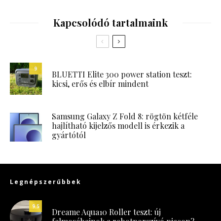
Kapcsolódó tartalmaink
9
BLUETTI Elite 300 power station teszt:
kicsi, erős és elbír mindent
Samsung Galaxy Z Fold 8: rögtön kétféle
hajlítható kijelzős modell is érkezik a
gyártótól
Legnépszerűbbek
9.5
Dreame Aqua10 Roller teszt: új