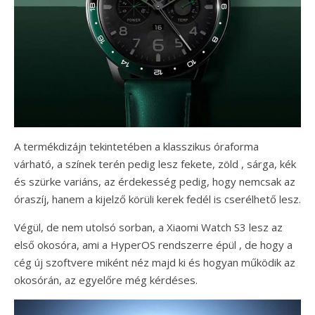
A termékdizájn tekintetében a klasszikus óraforma
várható, a színek terén pedig lesz fekete, zöld , sárga, kék
és szürke variáns, az érdekesség pedig, hogy nemcsak az
óraszíj, hanem a kijelző körüli kerek fedél is cserélhető lesz.
Végül, de nem utolsó sorban, a Xiaomi Watch S3 lesz az
első okosóra, ami a HyperOS rendszerre épül , de hogy a
cég új szoftvere miként néz majd ki és hogyan működik az
okosórán, az egyelőre még kérdéses.