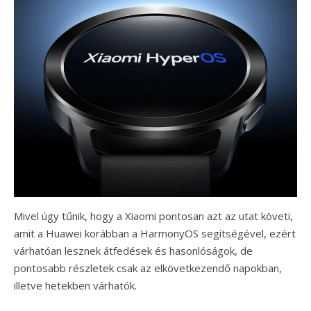
Mivel úgy tűnik, hogy a Xiaomi pontosan azt az utat követi,
amit a Huawei korábban a HarmonyOS segítségével, ezért
várhatóan lesznek átfedések és hasonlóságok, de
pontosabb részletek csak az elkövetkezendő napokban,
illetve hetekben várhatók.