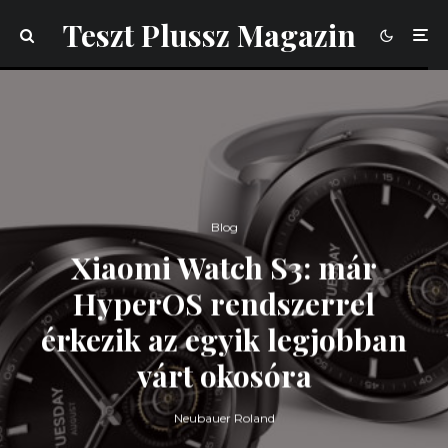
Teszt Plussz Magazin
Blog
Xiaomi Watch S3: már
HyperOS rendszerrel
érkezik az egyik legjobban
várt okosóra
Neubauer Roland