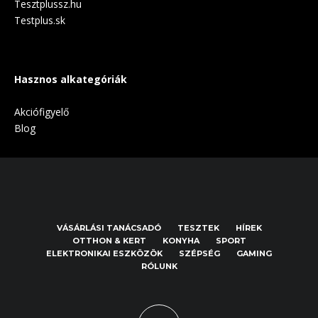
Tesztplussz.hu
Testplus.sk
Hasznos alkategóriák
Akciófigyelő
Blog
VÁSÁRLÁSI TANÁCSADÓ
TESZTEK
HÍREK
OTTHON & KERT
KONYHA
SPORT
ELEKTRONIKAI ESZKÖZÖK
SZÉPSÉG
GAMING
RÓLUNK