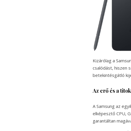
Kizárólag a Samsu
csalódást, hiszen 
betekintésgátló kij
Az erő és a tito
A Samsung az egyik
elképesztő CPU, GP
garantáltan magáva