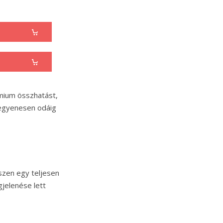
mium összhatást,
 egyenesen odáig
iszen egy teljesen
gjelenése lett