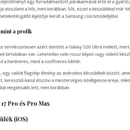
teljesítményt egy forradalmasított párakamrával érte el a gyártó,
 eloszlatni a hőt, mint korábban. Sőt, ezzel a készülékkel már ti
 betekintésgátló kijelzője került a Samsung csúcsmodelljébe.
mint a profik
e természetesen azért döntött a Galaxy S26 Ultra mellett, mert 
 birtokában van. Lehetetlen vele rossz képet vagy videót készít
nd a hardveres, mind a szoftveres háttér.
, egy valódi flagship élmény az androidos készülékek között, am
t, keresztül-kasul átszövi a mesterséges intelligencia ereje, mik
kal elegánsabb lett, mint korábban.
 17 Pro és Pro Max
ülék (iOS)