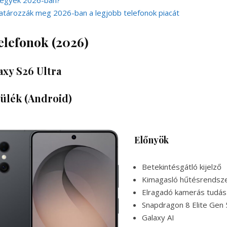
 vegyek 2026-ban?
atározzák meg 2026-ban a legjobb telefonok piacát
elefonok (2026)
xy S26 Ultra
zülék (Android)
Előnyök
Betekintésgátló kijelző
Kimagasló hűtésrendsz
Elragadó kamerás tudás
Snapdragon 8 Elite Gen 
Galaxy AI