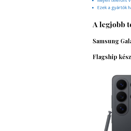
Milyen telefont
Ezek a gyártók h
A legjobb t
Samsung Gala
Flagship kés