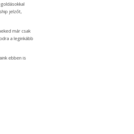
egoldásokkal
hip jelzőt,
 neked már csak
modra a leginkább
aink ebben is