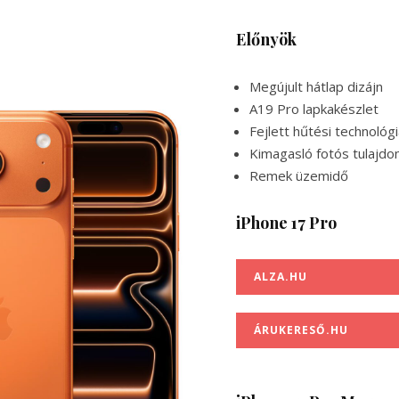
Előnyök
Megújult hátlap dizájn
A19 Pro lapkakészlet
Fejlett hűtési technológ
Kimagasló fotós tulajd
Remek üzemidő
iPhone 17 Pro
ALZA.HU
ÁRUKERESŐ.HU