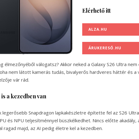
Elérhető itt
ALZA.HU
ÁRUKERESŐ.HU
ng élmezőnyéből válogatsz? Akkor neked a Galaxy S26 Ultra nem
soha nem látott kamerás tudás, bivalyerős hardveres háttér és a v
elzője vár rád.
k is a kezedben van
 legerősebb Snapdragon lapkakészletre építette fel az S26 Ultra
U és NPU teljesítménnyel büszkélkedhet. Nincs előtte akadály, 
l ragad majd, az AI pedig életre kel a kezedben.