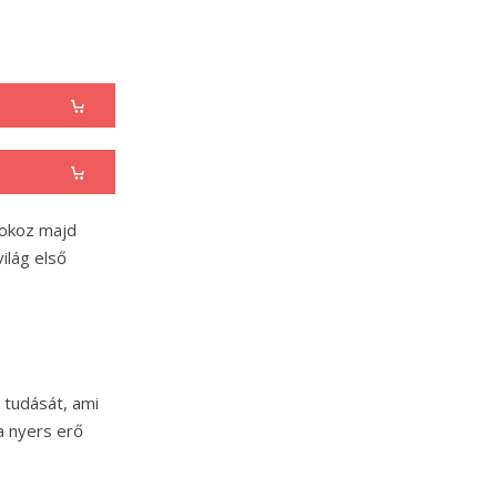
 okoz majd
ilág első
 tudását, ami
a nyers erő