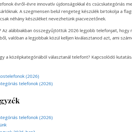
fonok évről-évre innovatív újdonságokkal és csúcskategóriás m
árlóknak. A szegmensen belül rengeteg készülék birtokolja a flags
 csak néhány készüléket nevezhetünk piacvezetőnek.
Az alábbiakban összegyűjtöttük 2026 legjobb telefonjait, hogy
ből, valóban a legjobbak közül kelljen kiválasztanod azt, ami szá
gy a középkategóriából választanál telefont? Kapcsolódó kutatás
kostelefonok (2026)
tegóriás telefonok (2026)
egyzék
ategóriás telefonok (2026)
ünk