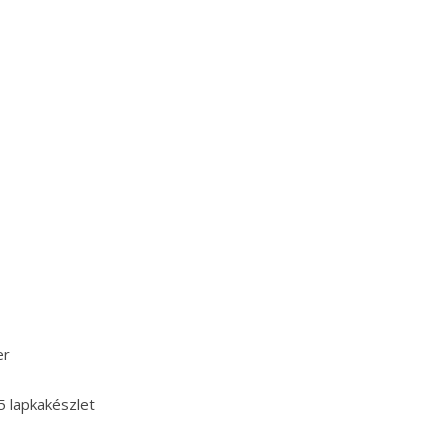
er
5 lapkakészlet