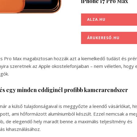
iPhone 17 Pro Max
ALZA.HU
ÁRUKERESŐ.HU
és Pro Max magabiztosan hozzák azt a kiemelkedő tudást és pré
nyira szeretnek az Apple okostelefonjaiban – nem véletlen, hogy
ngók.
 és egy minden eddiginél profibb kamerarendszer
már a külső tulajdonságaival is meggyőzte a leendő vásárlókat, h
apott, ami hőformázott alumíniumból készült. Ezzel nemcsak a me
b, de elegendő hely maradt benne a maximális teljesítmény és
ás kihasználásához.