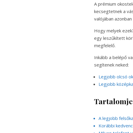
A prémium okostele
kecsegtetnek a vás
valójában azonban
Hogy melyek ezek? 
egy leszűkített kör
megfelelő.
Inkább a belépő va
segítenek neked:
Legjobb olcsó o
Legjobb középka
Tartalomj
A legjobb felsők
Korábbi kedvenc