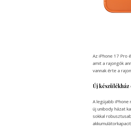
Az iPhone 17 Pro 
amit a rajongók an
vannak érte a rajo
Új készülékház
A legújabb iPhone 
új unibody házat k
sokkal robusztusab
akkumulátorkapacit