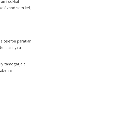
 ami sokkal
tkolóznod sem kell,
a telefon páratlan
eni, annyira
ely támogatja a
özben a