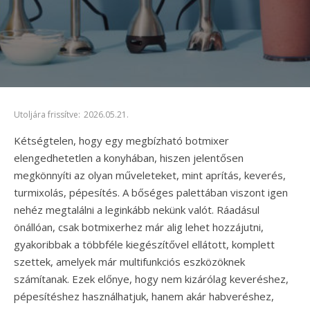
Utoljára frissítve:
2026.05.21.
Kétségtelen, hogy egy megbízható botmixer
elengedhetetlen a konyhában, hiszen jelentősen
megkönnyíti az olyan műveleteket, mint aprítás, keverés,
turmixolás, pépesítés. A bőséges palettában viszont igen
nehéz megtalálni a leginkább nekünk valót. Ráadásul
önállóan, csak botmixerhez már alig lehet hozzájutni,
gyakoribbak a többféle kiegészítővel ellátott, komplett
szettek, amelyek már multifunkciós eszközöknek
számítanak. Ezek előnye, hogy nem kizárólag keveréshez,
pépesítéshez használhatjuk, hanem akár habveréshez,