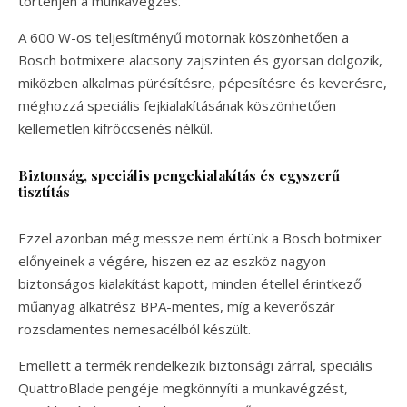
történjen a munkavégzés.
A 600 W-os teljesítményű motornak köszönhetően a
Bosch botmixere alacsony zajszinten és gyorsan dolgozik,
miközben alkalmas pürésítésre, pépesítésre és keverésre,
méghozzá speciális fejkialakításának köszönhetően
kellemetlen kifröccsenés nélkül.
Biztonság, speciális pengekialakítás és egyszerű
tisztítás
Ezzel azonban még messze nem értünk a Bosch botmixer
előnyeinek a végére, hiszen ez az eszköz nagyon
biztonságos kialakítást kapott, minden étellel érintkező
műanyag alkatrész BPA-mentes, míg a keverőszár
rozsdamentes nemesacélból készült.
Emellett a termék rendelkezik biztonsági zárral, speciális
QuattroBlade pengéje megkönnyíti a munkavégzést,