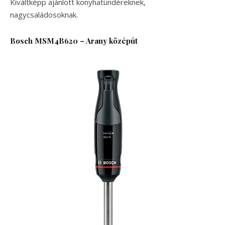
Kiváltképp ajánlott konyhatündéreknek,
nagycsaládosoknak.
Bosch MSM4B620
–
Arany középút