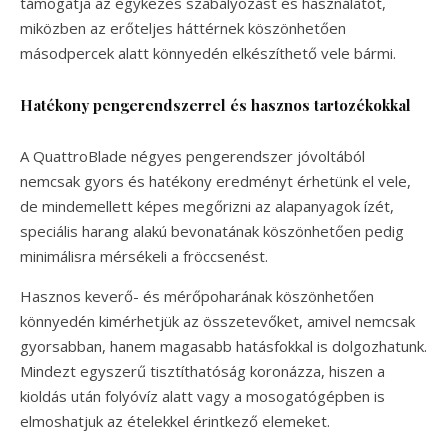
támogatja az egykezes szabályozást és használatot,
miközben az erőteljes háttérnek köszönhetően
másodpercek alatt könnyedén elkészíthető vele bármi.
Hatékony pengerendszerrel és hasznos tartozékokkal
A QuattroBlade négyes pengerendszer jóvoltából
nemcsak gyors és hatékony eredményt érhetünk el vele,
de mindemellett képes megőrizni az alapanyagok ízét,
speciális harang alakú bevonatának köszönhetően pedig
minimálisra mérsékeli a fröccsenést.
Hasznos keverő- és mérőpoharának köszönhetően
könnyedén kimérhetjük az összetevőket, amivel nemcsak
gyorsabban, hanem magasabb hatásfokkal is dolgozhatunk.
Mindezt egyszerű tisztíthatóság koronázza, hiszen a
kioldás után folyóvíz alatt vagy a mosogatógépben is
elmoshatjuk az ételekkel érintkező elemeket.