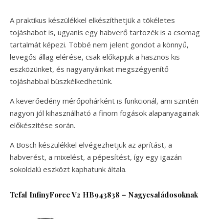
A praktikus készülékkel elkészíthetjük a tökéletes
tojáshabot is, ugyanis egy habverő tartozék is a csomag
tartalmát képezi. Többé nem jelent gondot a könnyű,
levegős állag elérése, csak előkapjuk a hasznos kis
eszközünket, és nagyanyáinkat megszégyenítő
tojáshabbal büszkélkedhetünk.
A keverőedény mérőpohárként is funkcionál, ami szintén
nagyon jól kihasználható a finom fogások alapanyagainak
előkészítése során.
A Bosch készülékkel elvégezhetjük az aprítást, a
habverést, a mixelést, a pépesítést, így egy igazán
sokoldalú eszközt kaphatunk általa.
Tefal InfinyForce V2 HB943838 – Nagycsaládosoknak