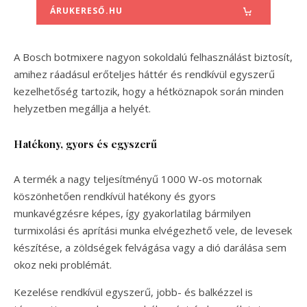
ÁRUKERESŐ.HU
A Bosch botmixere nagyon sokoldalú felhasználást biztosít,
amihez ráadásul erőteljes háttér és rendkívül egyszerű
kezelhetőség tartozik, hogy a hétköznapok során minden
helyzetben megállja a helyét.
Hatékony, gyors és egyszerű
A termék a nagy teljesítményű 1000 W-os motornak
köszönhetően rendkívül hatékony és gyors
munkavégzésre képes, így gyakorlatilag bármilyen
turmixolási és aprítási munka elvégezhető vele, de levesek
készítése, a zöldségek felvágása vagy a dió darálása sem
okoz neki problémát.
Kezelése rendkívül egyszerű, jobb- és balkézzel is