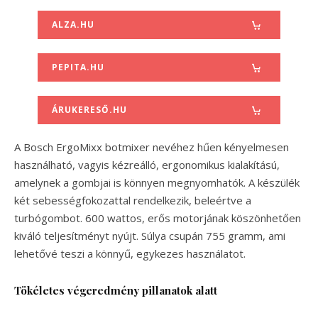
ALZA.HU
PEPITA.HU
ÁRUKERESŐ.HU
A Bosch ErgoMixx botmixer nevéhez hűen kényelmesen
használható, vagyis kézreálló, ergonomikus kialakítású,
amelynek a gombjai is könnyen megnyomhatók. A készülék
két sebességfokozattal rendelkezik, beleértve a
turbógombot. 600 wattos, erős motorjának köszönhetően
kiváló teljesítményt nyújt. Súlya csupán 755 gramm, ami
lehetővé teszi a könnyű, egykezes használatot.
Tökéletes végeredmény pillanatok alatt