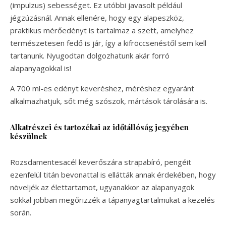
(impulzus) sebességet. Ez utóbbi javasolt például
jégzúzásnál. Annak ellenére, hogy egy alapeszköz,
praktikus mérőedényt is tartalmaz a szett, amelyhez
természetesen fedő is jár, így a kifröccsenéstől sem kell
tartanunk. Nyugodtan dolgozhatunk akár forró
alapanyagokkal is!
A 700 ml-es edényt keveréshez, méréshez egyaránt
alkalmazhatjuk, sőt még szószok, mártások tárolására is.
Alkatrészei és tartozékai az időtállóság jegyében
készülnek
Rozsdamentesacél keverőszára strapabíró, pengéit
ezenfelül titán bevonattal is ellátták annak érdekében, hogy
növeljék az élettartamot, ugyanakkor az alapanyagok
sokkal jobban megőrizzék a tápanyagtartalmukat a kezelés
során.