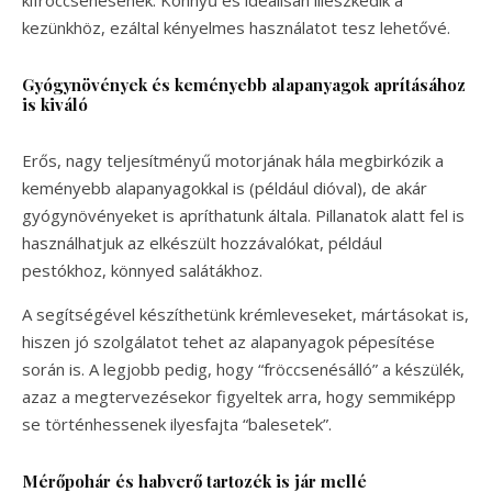
kezünkhöz, ezáltal kényelmes használatot tesz lehetővé.
Gyógynövények és keményebb alapanyagok aprításához
is kiváló
Erős, nagy teljesítményű motorjának hála megbirkózik a
keményebb alapanyagokkal is (például dióval), de akár
gyógynövényeket is apríthatunk általa. Pillanatok alatt fel is
használhatjuk az elkészült hozzávalókat, például
pestókhoz, könnyed salátákhoz.
A segítségével készíthetünk krémleveseket, mártásokat is,
hiszen jó szolgálatot tehet az alapanyagok pépesítése
során is. A legjobb pedig, hogy “fröccsenésálló” a készülék,
azaz a megtervezésekor figyeltek arra, hogy semmiképp
se történhessenek ilyesfajta “balesetek”.
Mérőpohár és habverő tartozék is jár mellé