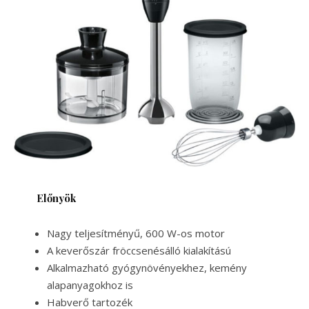
Előnyök
Nagy teljesítményű, 600 W-os motor
A keverőszár fröccsenésálló kialakítású
Alkalmazható gyógynövényekhez, kemény
alapanyagokhoz is
Habverő tartozék