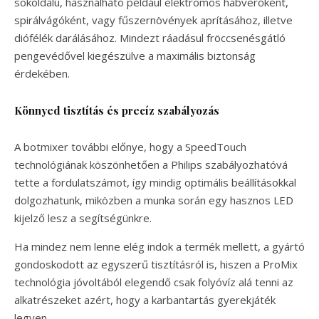
sokoldalú, használható például elektromos habverőként,
spirálvágóként, vagy fűszernövények aprításához, illetve
diófélék darálásához. Mindezt ráadásul fröccsenésgátló
pengevédővel kiegészülve a maximális biztonság
érdekében.
Könnyed tisztítás és precíz szabályozás
A botmixer további előnye, hogy a SpeedTouch
technológiának köszönhetően a Philips szabályozhatóvá
tette a fordulatszámot, így mindig optimális beállításokkal
dolgozhatunk, miközben a munka során egy hasznos LED
kijelző lesz a segítségünkre.
Ha mindez nem lenne elég indok a termék mellett, a gyártó
gondoskodott az egyszerű tisztításról is, hiszen a ProMix
technológia jóvoltából elegendő csak folyóvíz alá tenni az
alkatrészeket azért, hogy a karbantartás gyerekjáték
legyen.