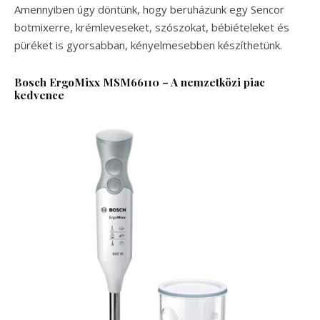
Amennyiben úgy döntünk, hogy beruházunk egy Sencor
botmixerre, krémleveseket, szószokat, bébiételeket és
püréket is gyorsabban, kényelmesebben készíthetünk.
Bosch ErgoMixx MSM66110 – A nemzetközi piac
kedvence