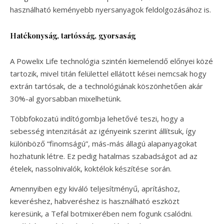
használható keményebb nyersanyagok feldolgozásához is.
Hatékonyság, tartósság, gyorsaság
A Powelix Life technológia szintén kiemelendő előnyei közé
tartozik, mivel titán felülettel ellátott kései nemcsak hogy
extrán tartósak, de a technológiának köszönhetően akár
30%-al gyorsabban mixelhetünk.
Többfokozatú indítógombja lehetővé teszi, hogy a
sebesség intenzitását az igényeink szerint állítsuk, így
különböző “finomságú”, más-más állagú alapanyagokat
hozhatunk létre. Ez pedig hatalmas szabadságot ad az
ételek, nassolnivalók, koktélok készítése során.
Amennyiben egy kiváló teljesítményű, aprításhoz,
keveréshez, habveréshez is használható eszközt
keresünk, a Tefal botmixerében nem fogunk csalódni.