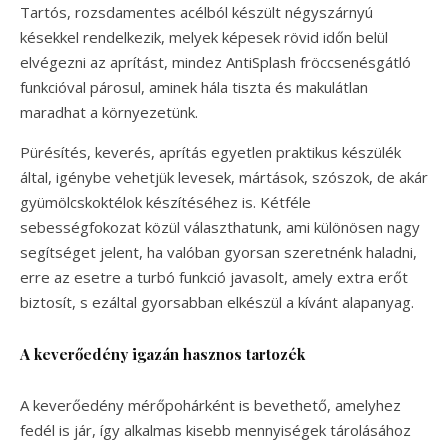
Tartós, rozsdamentes acélból készült négyszárnyú
késekkel rendelkezik, melyek képesek rövid időn belül
elvégezni az aprítást, mindez AntiSplash fröccsenésgátló
funkcióval párosul, aminek hála tiszta és makulátlan
maradhat a környezetünk.
Pürésítés, keverés, aprítás egyetlen praktikus készülék
által, igénybe vehetjük levesek, mártások, szószok, de akár
gyümölcskoktélok készítéséhez is. Kétféle
sebességfokozat közül választhatunk, ami különösen nagy
segítséget jelent, ha valóban gyorsan szeretnénk haladni,
erre az esetre a turbó funkció javasolt, amely extra erőt
biztosít, s ezáltal gyorsabban elkészül a kívánt alapanyag.
A keverőedény igazán hasznos tartozék
A keverőedény mérőpohárként is bevethető, amelyhez
fedél is jár, így alkalmas kisebb mennyiségek tárolásához