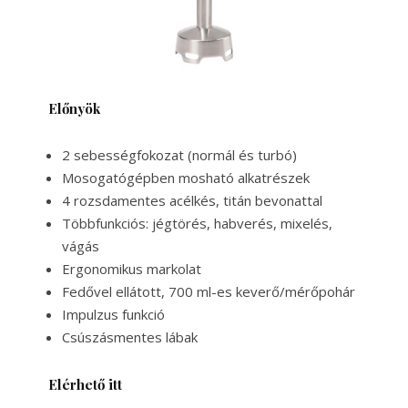
Előnyök
2 sebességfokozat (normál és turbó)
Mosogatógépben mosható alkatrészek
4 rozsdamentes acélkés, titán bevonattal
Többfunkciós: jégtörés, habverés, mixelés,
vágás
Ergonomikus markolat
Fedővel ellátott, 700 ml-es keverő/mérőpohár
Impulzus funkció
Csúszásmentes lábak
Elérhető itt