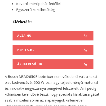
Keverő-mérőpohár fedéllel
Egyszerű kezelhetőség
Elérhető itt
ALZA.HU
PEPITA.HU
ÁRUKERESŐ.HU
A Bosch MSM2650B botmixer nem véletlenül vált a hazai
piac kedvencévé, 600 W-os, nagy teljesítményű motorral
és innovatív négyszárnyú pengével felszerelt. Ami pedig
különösen kelendővé teszi, hogy speciális kialakítása gátat
szab a mixelés során az alapanyagok kellemetlen
kifröccsenésének. Könnyű és ideálisan illeszkedik a