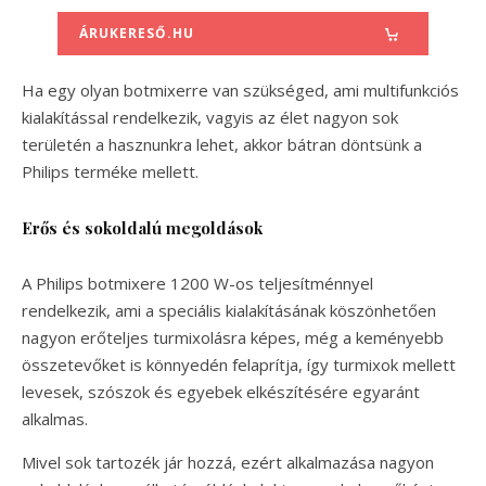
ÁRUKERESŐ.HU
Ha egy olyan botmixerre van szükséged, ami multifunkciós
kialakítással rendelkezik, vagyis az élet nagyon sok
területén a hasznunkra lehet, akkor bátran döntsünk a
Philips terméke mellett.
Erős és sokoldalú megoldások
A Philips botmixere 1200 W-os teljesítménnyel
rendelkezik, ami a speciális kialakításának köszönhetően
nagyon erőteljes turmixolásra képes, még a keményebb
összetevőket is könnyedén felaprítja, így turmixok mellett
levesek, szószok és egyebek elkészítésére egyaránt
alkalmas.
Mivel sok tartozék jár hozzá, ezért alkalmazása nagyon