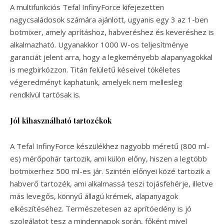
A multifunkciós Tefal InfinyForce kifejezetten
nagycsaládosok számára ajánlott, ugyanis egy 3 az 1-ben
botmixer, amely aprításhoz, habveréshez és keveréshez is
alkalmazható. Ugyanakkor 1000 W-os teljesítménye
garanciát jelent arra, hogy a legkeményebb alapanyagokkal
is megbirkózzon. Titán felületű késeivel tökéletes
végeredményt kaphatunk, amelyek nem mellesleg
rendkívül tartósak is.
Jól kihasználható tartozékok
A Tefal InfinyForce készülékhez nagyobb méretű (800 ml-
es) mérőpohár tartozik, ami külön előny, hiszen a legtöbb
botmixerhez 500 ml-es jár. Szintén előnyei közé tartozik a
habverő tartozék, ami alkalmassá teszi tojásfehérje, illetve
más levegős, könnyű állagú krémek, alapanyagok
elkészítéséhez. Természetesen az aprítóedény is jó
szolgálatot tesz a mindennapok során, főként mivel