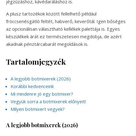
jégzúzáshoz, kávédaráláshoz is.
A plusz tartozékok között fellelhető például
fröccsenésgátló feltét, habverő, keverőtál. Igen bőséges
az opcionálisan választható kellékek palettája is. Egyes
készülékek árát ez természetesen megdobja, de azért
akadnak pénztárcabarát megoldások is.
Tartalomjegyzék
A legjobb botmixerek (2026)
Korábbi kedvenceink
Mi mindenre jó egy botmixer?
Vegyük sorra a botmixerek előnyeit!
Milyen botmixert vegyek?
A legjobb botmixerek
(2026)