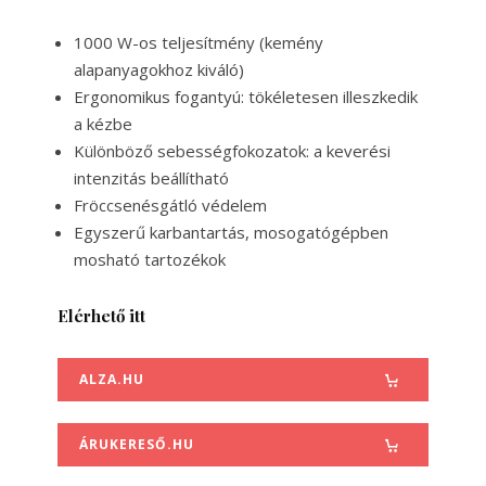
1000 W-os teljesítmény (kemény
alapanyagokhoz kiváló)
Ergonomikus fogantyú: tökéletesen illeszkedik
a kézbe
Különböző sebességfokozatok: a keverési
intenzitás beállítható
Fröccsenésgátló védelem
Egyszerű karbantartás, mosogatógépben
mosható tartozékok
Elérhető itt
ALZA.HU
ÁRUKERESŐ.HU