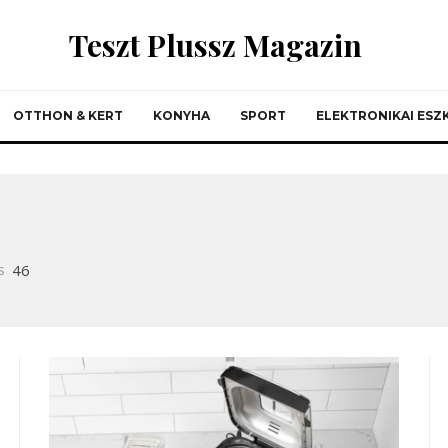
Teszt Plussz Magazin
OTTHON & KERT
KONYHA
SPORT
ELEKTRONIKAI ES
s
46