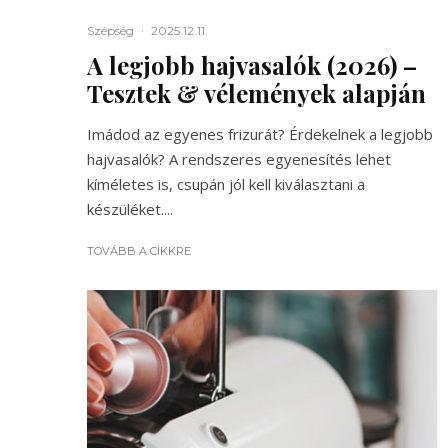
Szépség
·
2025.12.11.
A legjobb hajvasalók (2026) –
Tesztek & vélemények alapján
Imádod az egyenes frizurát? Érdekelnek a legjobb
hajvasalók? A rendszeres egyenesítés lehet
kíméletes is, csupán jól kell kiválasztani a
készüléket....
TOVÁBB A CIKKRE