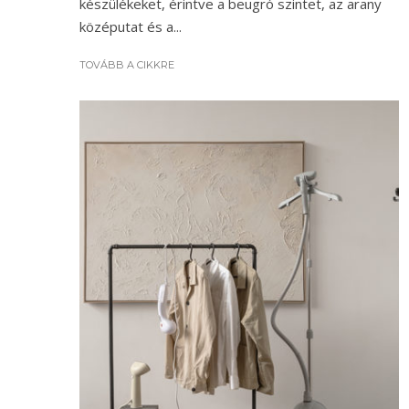
készülékeket, érintve a beugró szintet, az arany
középutat és a...
TOVÁBB A CIKKRE