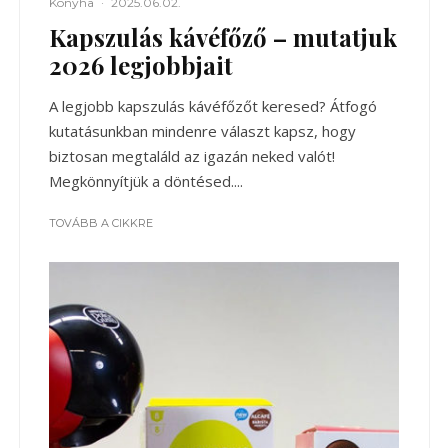
Konyha
·
2025.06.02.
Kapszulás kávéfőző – mutatjuk
2026 legjobbjait
A legjobb kapszulás kávéfőzőt keresed? Átfogó
kutatásunkban mindenre választ kapsz, hogy
biztosan megtaláld az igazán neked valót!
Megkönnyítjük a döntésed....
TOVÁBB A CIKKRE