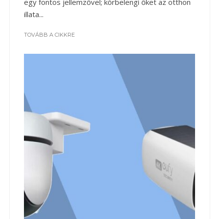
egy fontos jellemzővel; körbelengi őket az otthon
illata...
TOVÁBB A CIKKRE