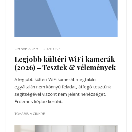
Otthon & kert
·
2026.05.19.
Legjobb kültéri WiFi kamerák
(2026) – Tesztek & vélemények
A legjobb kültéri WiFi kamerát megtalálni
egyáltalán nem könnyű feladat, átfogó tesztünk
segítségével viszont nem jelent nehézséget.
Érdemes képbe kerülni...
TOVÁBB A CIKKRE