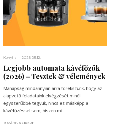
Konyha
·
2026.05.12.
Legjobb automata kávéfőzők
(2026) – Tesztek & vélemények
Manapság mindannyian arra törekszünk, hogy az
alapvető feladataink elvégzését minél
egyszerűbbé tegyük, nincs ez másképp a
kávéfőzéssel sem, hiszen mi...
TOVÁBB A CIKKRE