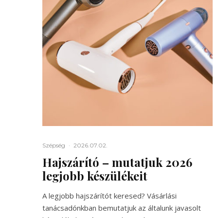
Szépség
·
2026.07.02.
Hajszárító – mutatjuk 2026
legjobb készülékeit
A legjobb hajszárítót keresed? Vásárlási
tanácsadónkban bemutatjuk az általunk javasolt