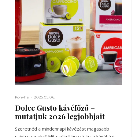
Konyha
·
2025.05.06.
Dolce Gusto kávéfőző –
mutatjuk 2026 legjobbjait
Szeretnéd a mindennapi kávézást magasabb
szintre emelni? Mit szólnál hozzá, ha a kávéházi