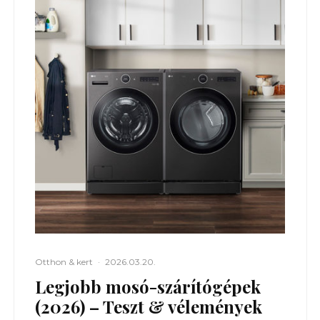
Otthon & kert
·
2026.03.20.
Legjobb mosó-szárítógépek
(2026) – Teszt & vélemények