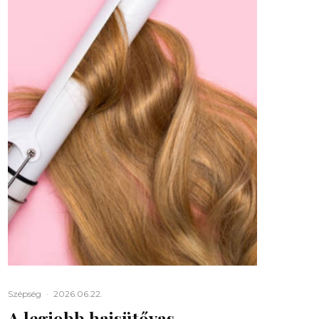
Szépség
·
2026.06.22.
A legjobb hajsütővas,