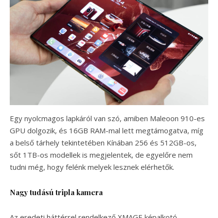
Egy nyolcmagos lapkáról van szó, amiben Maleoon 910-es
GPU dolgozik, és 16GB RAM-mal lett megtámogatva, míg
a belső tárhely tekintetében Kínában 256 és 512GB-os,
sőt 1TB-os modellek is megjelentek, de egyelőre nem
tudni még, hogy felénk melyek lesznek elérhetők.
Nagy tudású tripla kamera
Az eredeti háttérrel rendelkező XMAGE képalkotó