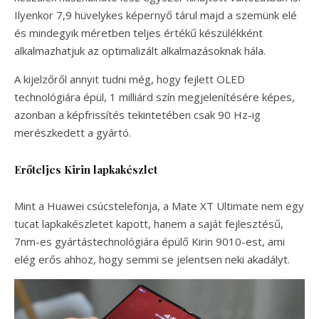
Ilyenkor 7,9 hüvelykes képernyő tárul majd a szemünk elé
és mindegyik méretben teljes értékű készülékként
alkalmazhatjuk az optimalizált alkalmazásoknak hála.
A kijelzőről annyit tudni még, hogy fejlett OLED
technológiára épül, 1 milliárd szín megjelenítésére képes,
azonban a képfrissítés tekintetében csak 90 Hz-ig
merészkedett a gyártó.
Erőteljes Kirin lapkakészlet
Mint a Huawei csúcstelefonja, a Mate XT Ultimate nem egy
tucat lapkakészletet kapott, hanem a saját fejlesztésű,
7nm-es gyártástechnológiára épülő Kirin 9010-est, ami
elég erős ahhoz, hogy semmi se jelentsen neki akadályt.