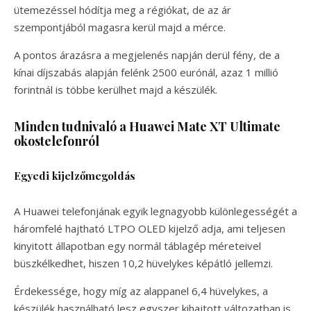
ütemezéssel hódítja meg a régiókat, de az ár
szempontjából magasra kerül majd a mérce.
A pontos árazásra a megjelenés napján derül fény, de a
kínai díjszabás alapján felénk 2500 eurónál, azaz 1 millió
forintnál is többe kerülhet majd a készülék.
Minden tudnivaló a Huawei Mate XT Ultimate
okostelefonról
Egyedi kijelzőmegoldás
A Huawei telefonjának egyik legnagyobb különlegességét a
háromfelé hajtható LTPO OLED kijelző adja, ami teljesen
kinyitott állapotban egy normál táblagép méreteivel
büszkélkedhet, hiszen 10,2 hüvelykes képátló jellemzi.
Érdekessége, hogy míg az alappanel 6,4 hüvelykes, a
készülék használható lesz egyszer kihajtott változatban is.