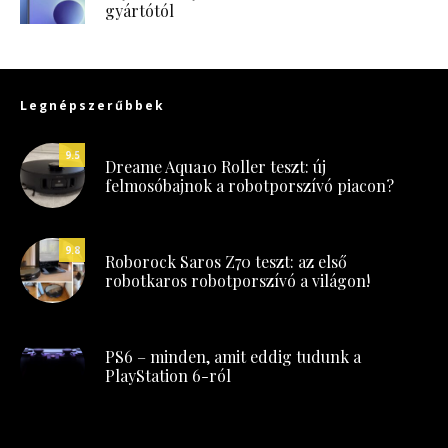
gyártótól
Legnépszerűbbek
9.5
Dreame Aqua10 Roller teszt: új
felmosóbajnok a robotporszívó piacon?
9.8
Roborock Saros Z70 teszt: az első
robotkaros robotporszívó a világon!
PS6 – minden, amit eddig tudunk a
PlayStation 6-ról