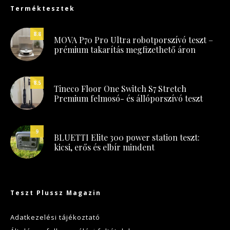
Terméktesztek
8.8
MOVA P70 Pro Ultra robotporszívó teszt –
prémium takarítás megfizethető áron
8.5
Tineco Floor One Switch S7 Stretch
Premium felmosó- és állóporszívó teszt
9
BLUETTI Elite 300 power station teszt:
kicsi, erős és elbír mindent
Teszt Plussz Magazin
Adatkezelési tájékoztató