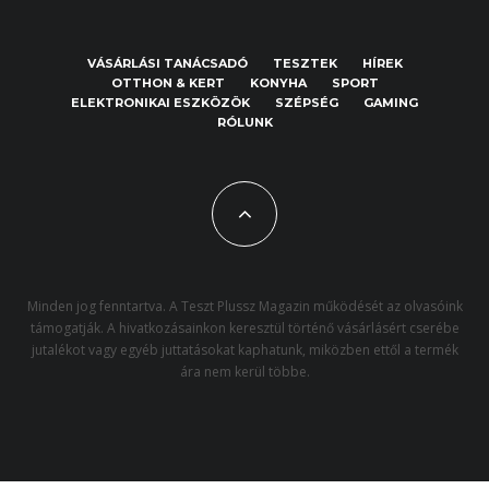
VÁSÁRLÁSI TANÁCSADÓ
TESZTEK
HÍREK
OTTHON & KERT
KONYHA
SPORT
ELEKTRONIKAI ESZKÖZÖK
SZÉPSÉG
GAMING
RÓLUNK
Minden jog fenntartva. A Teszt Plussz Magazin működését az olvasóink
támogatják. A hivatkozásainkon keresztül történő vásárlásért cserébe
jutalékot vagy egyéb juttatásokat kaphatunk, miközben ettől a termék
ára nem kerül többe.