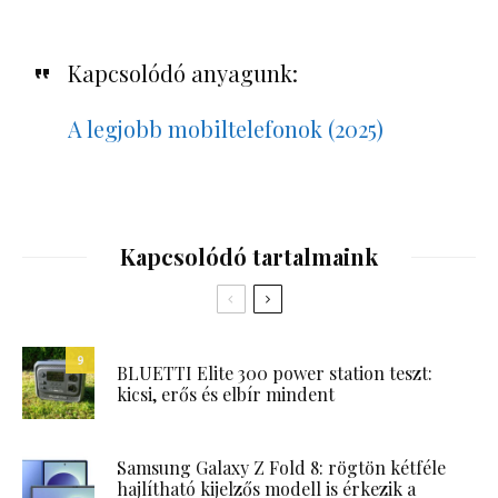
Kapcsolódó anyagunk:
A legjobb mobiltelefonok (2025)
Kapcsolódó tartalmaink
9
BLUETTI Elite 300 power station teszt:
kicsi, erős és elbír mindent
Samsung Galaxy Z Fold 8: rögtön kétféle
hajlítható kijelzős modell is érkezik a