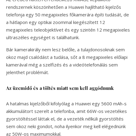
rendszernek köszönhetően a Huawei hajlítható kijelzős
telefonja egy 50 megapixeles főkamerára építi tudását, de
a hátlapon egy optikai zoommal kiegészített 12
megapixeles teleobjektívet és egy szintén 12 megapixeles
ultraszéles egységet is találhatunk.
Bár kamerakirály nem lesz belőle, a tulajdonosoknak sem
okoz majd csalódást a tudása, sőt a 8 megapixeles előlapi
kamerával még a szelfizés és a videótelefonálás sem
jelenthet problémát.
Az üzemidő és a töltés miatt sem kell aggódnunk
A hatalmas kijelzőből kifolyólag a Huawei egy 5600 mAh-s
akkumulátort szerelt a telefonba, amit 66W-os vezetékes
gyorstöltéssel láttak el, de a vezeték nélküli gyorstöltés
sem okoz neki gondot, noha ilyenkor meg kell elégednünk
az 50W-os maximumokkal.