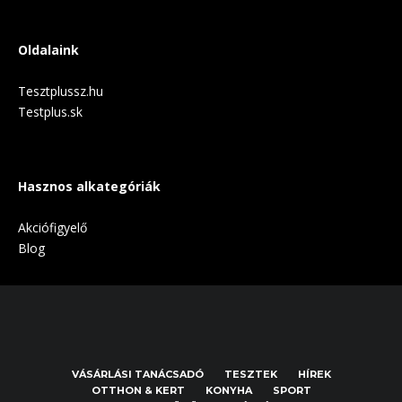
Oldalaink
Tesztplussz.hu
Testplus.sk
Hasznos alkategóriák
Akciófigyelő
Blog
VÁSÁRLÁSI TANÁCSADÓ
TESZTEK
HÍREK
OTTHON & KERT
KONYHA
SPORT