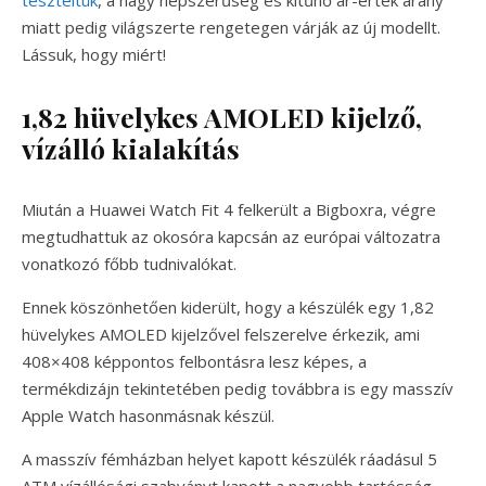
teszteltük
, a nagy népszerűség és kitűnő ár-érték arány
miatt pedig világszerte rengetegen várják az új modellt.
Lássuk, hogy miért!
1,82 hüvelykes AMOLED kijelző,
vízálló kialakítás
Miután a Huawei Watch Fit 4 felkerült a Bigboxra, végre
megtudhattuk az okosóra kapcsán az európai változatra
vonatkozó főbb tudnivalókat.
Ennek köszönhetően kiderült, hogy a készülék egy 1,82
hüvelykes AMOLED kijelzővel felszerelve érkezik, ami
408×408 képpontos felbontásra lesz képes, a
termékdizájn tekintetében pedig továbbra is egy masszív
Apple Watch hasonmásnak készül.
A masszív fémházban helyet kapott készülék ráadásul 5