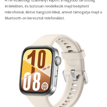
ATM vízállósági szabványt kapott a nagyobb tartósság
érdekében, és biztosan rendelkezik majd beépített
mikrofonnal, illetve hangszórókkal, amivel támogatja majd a
Bluetooth-on keresztüli telefonálást.