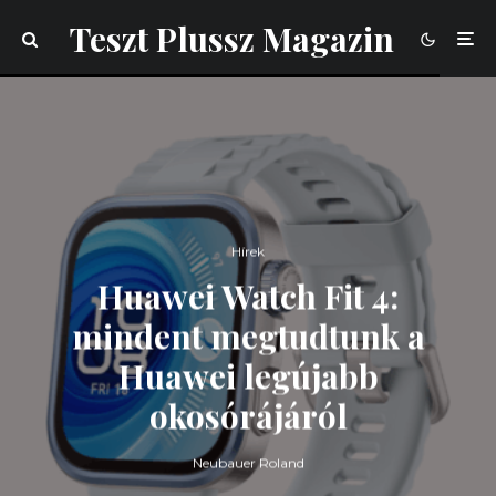
Teszt Plussz Magazin
Hírek
Huawei Watch Fit 4:
mindent megtudtunk a
Huawei legújabb
okosórájáról
Neubauer Roland