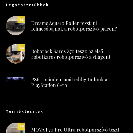
Legnépszerűbbek
9.5
Dreame Aqua10 Roller teszt: új
felmosóbajnok a robotporszívó piacon?
9.8
Roborock Saros Z70 teszt: az első
robotkaros robotporszívó a világon!
PS6 – minden, amit eddig tudunk a
PlayStation 6-ról
Terméktesztek
8.8
MOVA P70 Pro Ultra robotporszívó teszt –