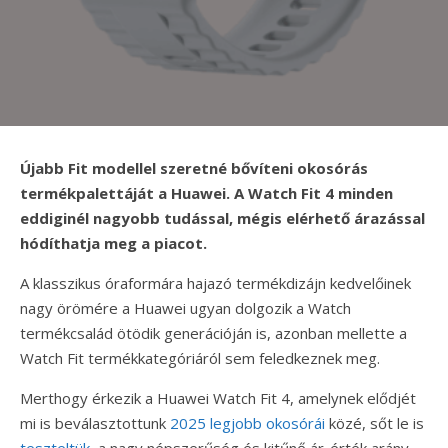
Újabb Fit modellel szeretné bővíteni okosórás
termékpalettáját a Huawei. A Watch Fit 4 minden
eddiginél nagyobb tudással, mégis elérhető árazással
hódíthatja meg a piacot.
A klasszikus óraformára hajazó termékdizájn kedvelőinek
nagy örömére a Huawei ugyan dolgozik a Watch
termékcsalád ötödik generációján is, azonban mellette a
Watch Fit termékkategóriáról sem feledkeznek meg.
Merthogy érkezik a Huawei Watch Fit 4, amelynek elődjét
mi is beválasztottunk
2025 legjobb okosórái
közé, sőt le is