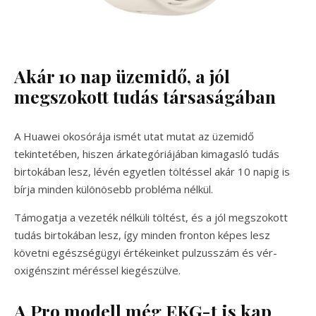
Akár 10 nap üzemidő, a jól
megszokott tudás társaságában
A Huawei okosórája ismét utat mutat az üzemidő
tekintetében, hiszen árkategóriájában kimagasló tudás
birtokában lesz, lévén egyetlen töltéssel akár 10 napig is
bírja minden különösebb probléma nélkül.
Támogatja a vezeték nélküli töltést, és a jól megszokott
tudás birtokában lesz, így minden fronton képes lesz
követni egészségügyi értékeinket pulzusszám és vér-
oxigénszint méréssel kiegészülve.
A Pro modell még EKG-t is kap