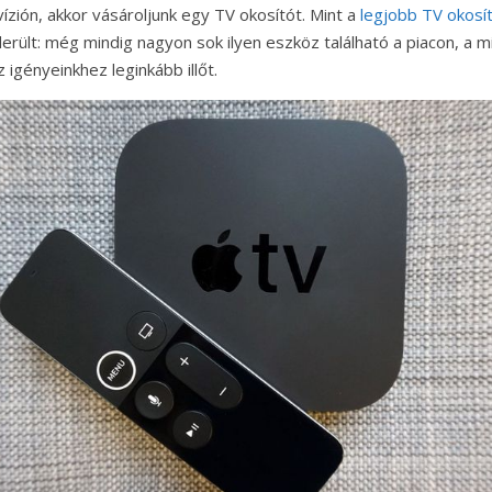
zión, akkor vásároljunk egy TV okosítót. Mint a
legjobb TV okosí
derült: még mindig nagyon sok ilyen eszköz található a piacon, a m
 igényeinkhez leginkább illőt.