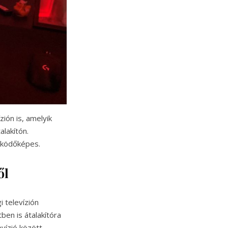
zión is, amelyik
lakítón.
űködőképes.
ől
 televízión
ben is átalakítóra
vízió között