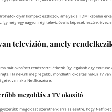
árolhatók olyan kompakt eszközök, amelyek a HDMI kábelen érke
, így még egy nagyon régi televízióval is képesek leszünk élvezni 
lyan televízión, amely rendelkez
ó ma már okosított rendszerrel érkezik, így legalább egy Youtube 
ó rajta. Ha nekünk még régebbi, mondhatni okosítás nélküli TV van 
geink vannak a Netflixezésre:
erűbb megoldás a TV okosító
gyszerűbb megoldást szeretnénk arra az esetre, hogy Netflixet