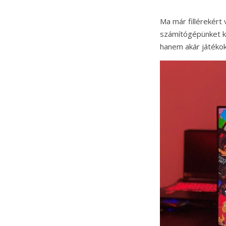
Ma már fillérekért
számítógépünket ká
hanem akár játékokh