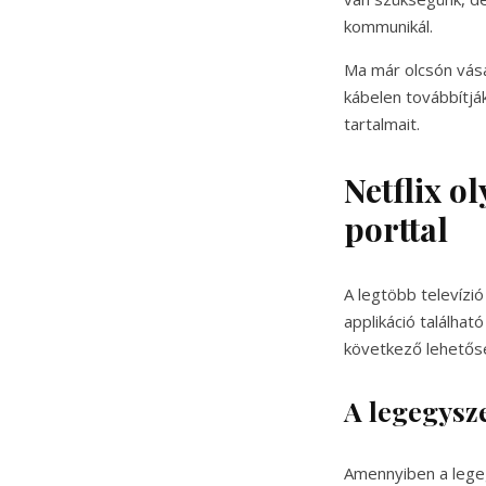
kommunikál.
Ma már olcsón vás
kábelen továbbítják
tartalmait.
Netflix o
porttal
A legtöbb televízi
applikáció találhat
következő lehetősé
A legegysz
Amennyiben a lege