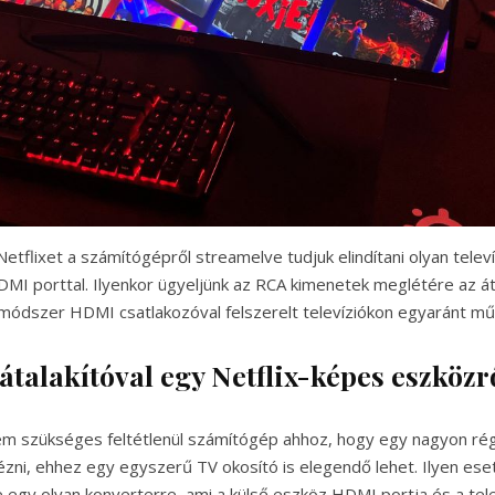
etflixet a számítógépről streamelve tudjuk elindítani olyan televí
MI porttal. Ilyenkor ügyeljünk az RCA kimenetek meglétére az áta
ódszer HDMI csatlakozóval felszerelt televíziókon egyaránt m
átalakítóval egy Netflix-képes eszközr
 szükséges feltétlenül számítógép ahhoz, hogy egy nagyon régi
ézni, ehhez egy egyszerű TV okosító is elegendő lehet. Ilyen eset
 egy olyan konverterre, ami a külső eszköz HDMI portja és a tele