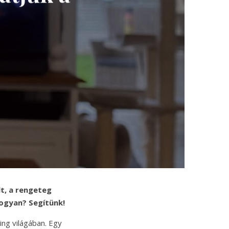
lt, a rengeteg
Hogyan? Segítünk!
ing világában. Egy