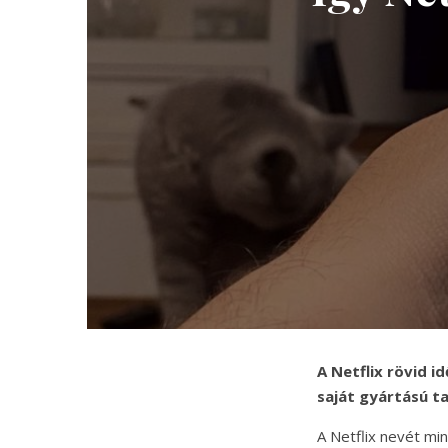
A Netflix rövid i
saját gyártású t
A Netflix nevét min