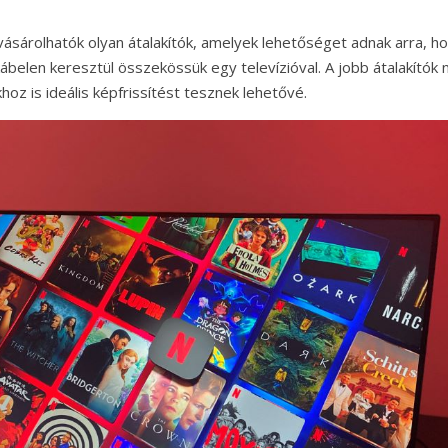
 vásárolhatók olyan átalakítók, amelyek lehetőséget adnak arra, h
belen keresztül összekössük egy televízióval. A jobb átalakítók
oz is ideális képfrissítést tesznek lehetővé.