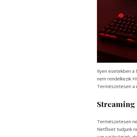
Ilyen esetekben a N
nem rendelkezik HD
Természetesen a m
Streaming 
Természetesen nem
Netflixet tudjunk n
van szükségünk, de