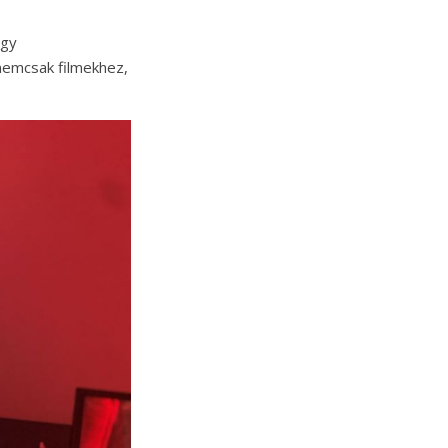
ogy
 nemcsak filmekhez,