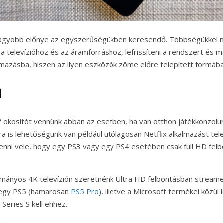
nagyobb előnye az egyszerűségükben keresendő. Többségükkel n
 a televízióhoz és az áramforráshoz, lefrissíteni a rendszert és 
kalmazásba, hiszen az ilyen eszközök zöme előre telepített formáb
l
kosítót vennünk abban az esetben, ha van otthon játékkonzolun
ra is lehetőségünk van például utólagosan Netflix alkalmazást tel
lenni vele, hogy egy PS3 vagy egy PS4 esetében csak full HD fel
ányos 4K televízión szeretnénk Ultra HD felbontásban streameln
 egy PS5 (hamarosan
PS5 Pro
), illetve a Microsoft termékei közül
Series S kell ehhez.