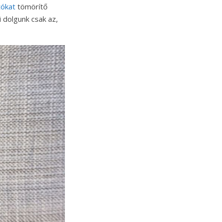
tókat
tömörítő
i dolgunk csak az,