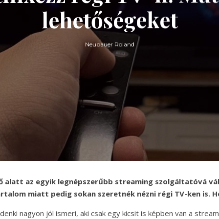
lehetőségeket
Neubauer Roland
dő alatt az egyik legnépszerűbb streaming szolgáltatóvá vá
artalom miatt pedig sokan szeretnék nézni régi TV-ken is. 
denki nagyon jól ismeri, aki csak egy kicsit is képben van a stream