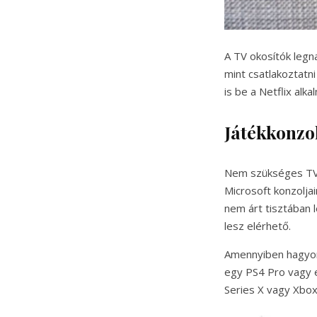
A TV okosítók leg
mint csatlakoztatni
is be a Netflix al
Játékkonzo
Nem szükséges TV o
Microsoft konzoljai
nem árt tisztában 
lesz elérhető.
Amennyiben hagyom
egy PS4 Pro vagy
Series X vagy Xbox 