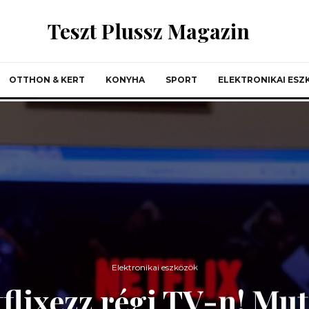
Teszt Plussz Magazin
OTTHON & KERT
KONYHA
SPORT
ELEKTRONIKAI ES
Elektronikai eszközök
tflixezz régi TV-n! Mut