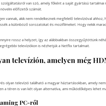
 szolgáltatásról van szó, amely főként a saját gyártású tartalmai
növelni előfizetői számát.
n vannak, akik nem rendelkeznek megfelelő televízióval ahhoz, 
sék a különböző sorozatokat és mozifilmeket. Hogy nekik marad 
nyire rossz a helyzet, így az alábbiakban összegyűjtöttünk néhán
grégebbi televíziókon is nézhetjük a Netflix tartalmait.
lyan televízión, amelyen még HD
s olyan televízió található a magyar háztartásokban, amely ne
en a téren is van két olyan alternatíva, ami működőképes lehet 
reaming PC-ről