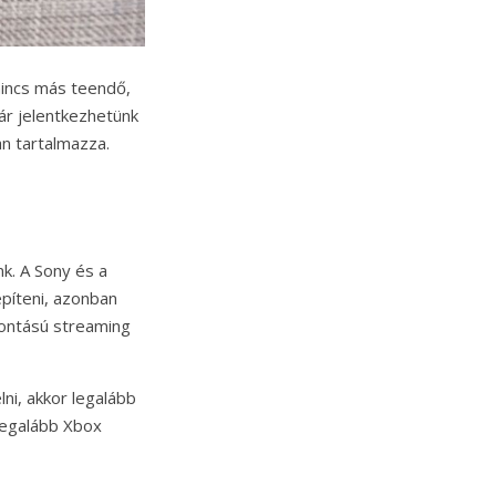
incs más teendő,
már jelentkezhetünk
an tartalmazza.
k. A Sony és a
epíteni, azonban
bontású streaming
i, akkor legalább
 legalább Xbox