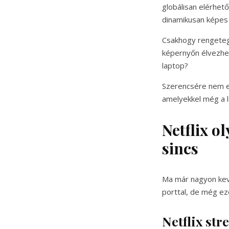
globálisan elérhető
dinamikusan képes 
Csakhogy rengetege
képernyőn élvezhes
laptop?
Szerencsére nem en
amelyekkel még a le
Netflix o
sincs
Ma már nagyon kevé
porttal, de még ez
Netflix st