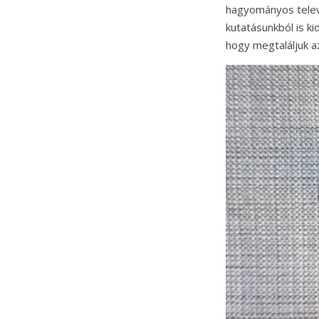
hagyományos televí
kutatásunkból is ki
hogy megtaláljuk az