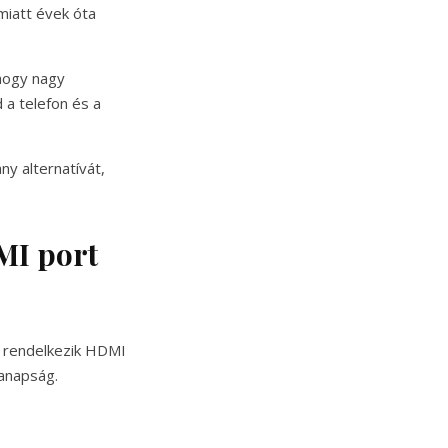
 miatt évek óta
hogy nagy
a telefon és a
y alternatívát,
MI port
m rendelkezik HDMI
manapság.