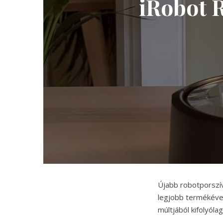
iRobot 
Újabb robotporszívó
legjobb termékével
múltjából kifolyól