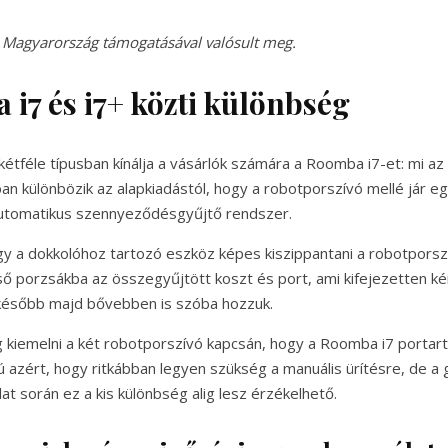
 Magyarország támogatásával valósult meg.
i7 és i7+ közti különbség
kétféle típusban kínálja a vásárlók számára a Roomba i7-et: mi az
ban különbözik az alapkiadástól, hogy a robotporszívó mellé jár e
automatikus szennyeződésgyűjtő rendszer.
ogy a dokkolóhoz tartozó eszköz képes kiszippantani a robotporsz
lső porzsákba az összegyűjtött koszt és port, ami kifejezetten 
később majd bővebben is szóba hozzuk.
g kiemelni a két robotporszívó kapcsán, hogy a Roomba i7 portartá
 azért, hogy ritkábban legyen szükség a manuális ürítésre, de a 
t során ez a kis különbség alig lesz érzékelhető.