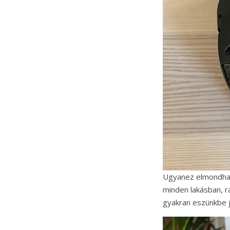
Ugyanez elmondhat
minden lakásban, r
gyakran eszünkbe j