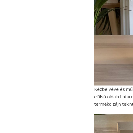
Kézbe véve és műk
elülső oldala határ
termékdizájn tekin