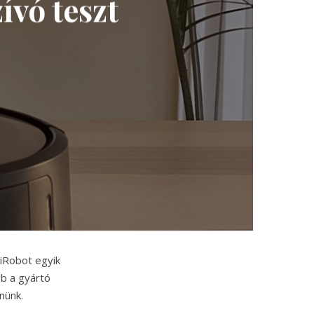
vó teszt
 iRobot egyik
bb a gyártó
nünk.