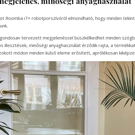
megjelenés, minőségi anyaghasználat
ot Roomba i7+ robotporszívóról elmondható, hogy minden tekin
unk.
 gondosan tervezett megjelenéssel büszkélkedhet minden szögb
os illesztések, minőségi anyaghasználat érződik rajta, a termékka
kott módon minden külső eleme erősített, aprólékosan kiképze