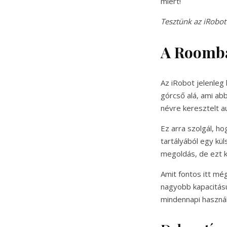
miért!
Tesztünk az iRobot
A Roomba 
Az iRobot jelenleg 
górcső alá, ami ab
névre keresztelt 
Ez arra szolgál, h
tartályából egy kü
megoldás, de ezt 
Amit fontos itt mé
nagyobb kapacitású
mindennapi használa