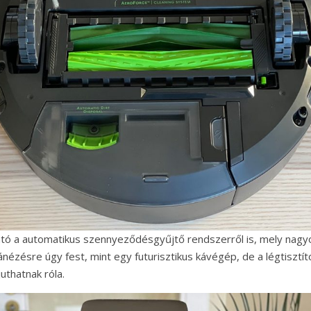
ó a automatikus szennyeződésgyűjtő rendszerről is, mely nagyo
ánézésre úgy fest, mint egy futurisztikus kávégép, de a légtisztí
uthatnak róla.