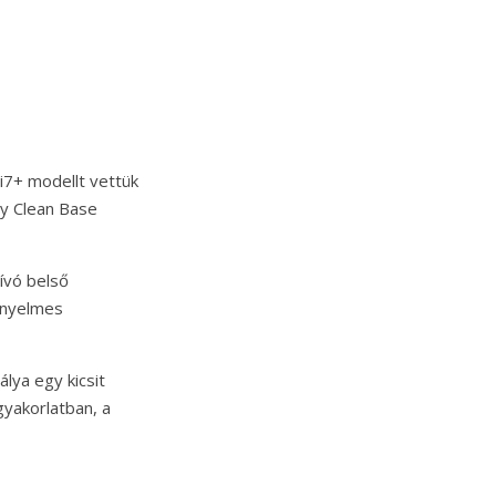
 i7+ modellt vettük
gy Clean Base
ívó belső
kényelmes
lya egy kicsit
gyakorlatban, a