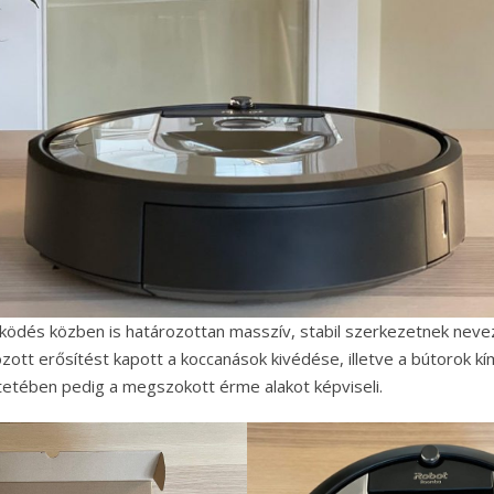
ödés közben is határozottan masszív, stabil szerkezetnek neve
ozott erősítést kapott a koccanások kivédése, illetve a bútorok kí
tetében pedig a megszokott érme alakot képviseli.