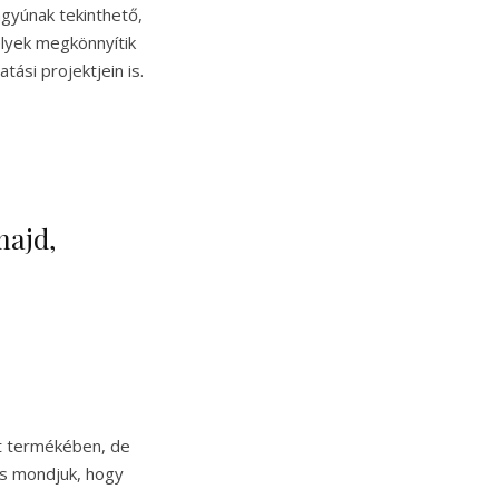
gyúnak tekinthető,
elyek megkönnyítik
ási projektjein is.
majd,
ot termékében, de
is mondjuk, hogy