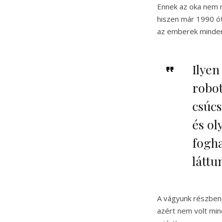
Ennek az oka nem m
hiszen már 1990 ót
az emberek mindenn
Ilyen
robot
csúcs
és ol
fogh
láttu
A vágyunk részben 
azért nem volt min