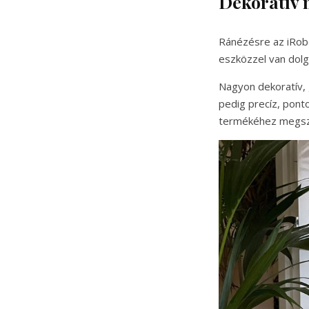
Dekoratív 
Ránézésre az iRob
eszközzel van dolg
Nagyon dekoratív,
pedig precíz, pont
termékéhez megszo