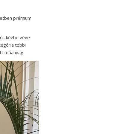
tetben prémium
ől, kézbe véve
tegória többi
tt műanyag.