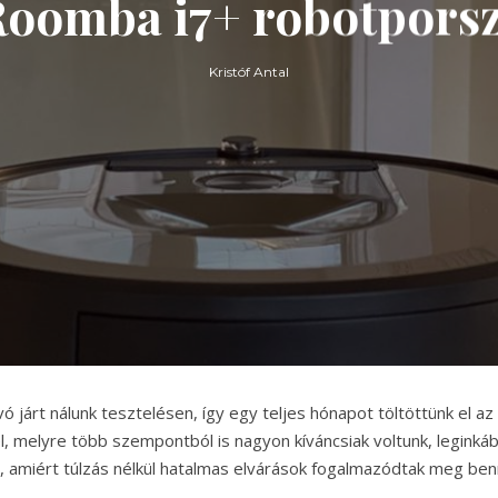
Roomba i7+ robotporszí
Kristóf Antal
 járt nálunk tesztelésen, így egy teljes hónapot töltöttünk el az
, melyre több szempontból is nagyon kíváncsiak voltunk, leginká
ag, amiért túlzás nélkül hatalmas elvárások fogalmazódtak meg ben