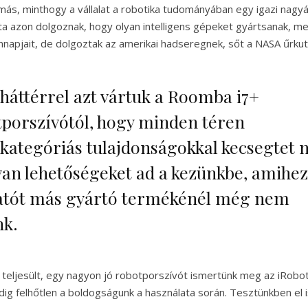
ás, minthogy a vállalat a robotika tudományában egy igazi nagyá
a azon dolgoznak, hogy olyan intelligens gépeket gyártsanak, m
apjait, de dolgoztak az amerikai hadseregnek, sőt a NASA űrkutat
 háttérrel azt vártuk a Roomba i7+
porszívótól, hogy minden téren
kategóriás tulajdonságokkal kecsegtet 
yan lehetőségeket ad a kezünkbe, amihez
atót más gyártó termékénél még nem
nk.
teljesült, egy nagyon jó robotporszívót ismertünk meg az iRob
dig felhőtlen a boldogságunk a használata során. Tesztünkben el 