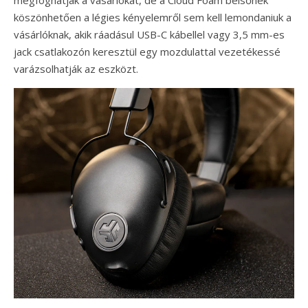
megfoghatják a vásárlókat, de a Cloud Foam belsőnek
köszönhetően a légies kényelemről sem kell lemondaniuk a
vásárlóknak, akik ráadásul USB-C kábellel vagy 3,5 mm-es
jack csatlakozón keresztül egy mozdulattal vezetékessé
varázsolhatják az eszközt.