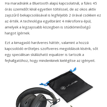
Ha maradnánk a Bluetooth alapú kapcsolatnál, a füles 45
órás üzemidőt kínál egyetlen töltéssel, de az okos aktív
zajszűrő bekapcsolásával is legfeljebb 2 órával csökken ez
az érték. A technológia egyébiránt 4 mikrofonra épül,
amelyek a legzajosabb közegben is stúdióminőségű
hangot ígérnek.
Ezt a kimagasló hardveres háttér, valamint a hozzá
kapcsolódó erőteljes szoftveres megoldások kísérik, sőt
egy speciálisan skálázható equalizer is tartozik a
fejhallgatóhoz, hogy mindenkinek kielégítse az igényeit.