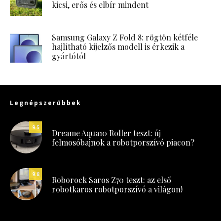
kicsi, erős és elbír mindent
Samsung Galaxy Z Fold 8: rögtön kétféle
hajlítható kijelzős modell is érkezik a
gyártótól
Legnépszerűbbek
9.5
Dreame Aqua10 Roller teszt: új
felmosóbajnok a robotporszívó piacon?
9.8
Roborock Saros Z70 teszt: az első
robotkaros robotporszívó a világon!