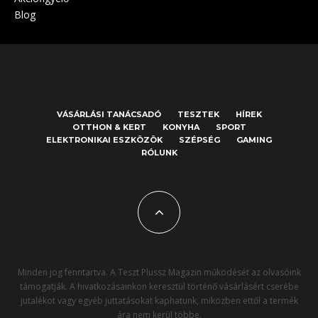
Blog
VÁSÁRLÁSI TANÁCSADÓ
TESZTEK
HÍREK
OTTHON & KERT
KONYHA
SPORT
ELEKTRONIKAI ESZKÖZÖK
SZÉPSÉG
GAMING
RÓLUNK
Minden jog fenntartva. A Teszt Plussz Magazin működését az olvasóink
támogatják. A hivatkozásainkon keresztül történő vásárlásért cserébe
jutalékot vagy egyéb juttatásokat kaphatunk, miközben ettől a termék
ára nem kerül többe.