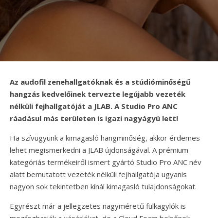
Az audofil zenehallgatóknak és a stúdióminőségű
hangzás kedvelőinek tervezte legújabb vezeték
nélküli fejhallgatóját a JLAB. A Studio Pro ANC
ráadásul más területen is igazi nagyágyú lett!
Ha szívügyünk a kimagasló hangminőség, akkor érdemes
lehet megismerkedni a JLAB újdonságával. A prémium
kategóriás termékeiről ismert gyártó Studio Pro ANC név
alatt bemutatott vezeték nélküli fejhallgatója ugyanis
nagyon sok tekintetben kínál kimagasló tulajdonságokat.
Egyrészt már a jellegzetes nagyméretű fülkagylók is