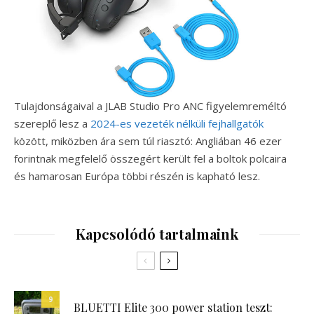
Tulajdonságaival a JLAB Studio Pro ANC figyelemreméltó
szereplő lesz a
2024-es vezeték nélküli fejhallgatók
között, miközben ára sem túl riasztó: Angliában 46 ezer
forintnak megfelelő összegért került fel a boltok polcaira
és hamarosan Európa többi részén is kapható lesz.
Kapcsolódó tartalmaink
9
BLUETTI Elite 300 power station teszt: