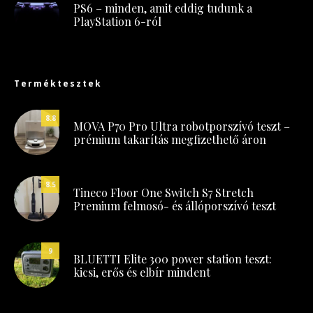
PS6 – minden, amit eddig tudunk a
PlayStation 6-ról
Terméktesztek
8.8
MOVA P70 Pro Ultra robotporszívó teszt –
prémium takarítás megfizethető áron
8.5
Tineco Floor One Switch S7 Stretch
Premium felmosó- és állóporszívó teszt
9
BLUETTI Elite 300 power station teszt:
kicsi, erős és elbír mindent