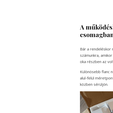
A működéshe
csomagba
Bár a rendeléskor 
számunkra, amikor
oka részben az vol
Különösebb flanc n
alul-felül méretpon
közben sérüljön.