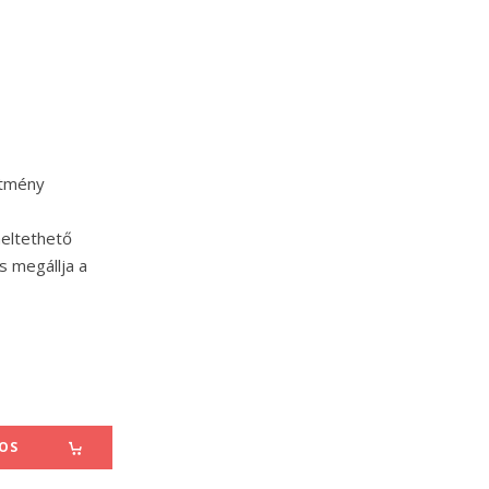
ítmény
meltethető
s megállja a
LOS