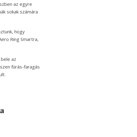
észben az egyre
mák sokak számára
oztunk, hogy
 Aero Ring Smartra,
 bele az
iszen fúrás-faragás
lt.
 a