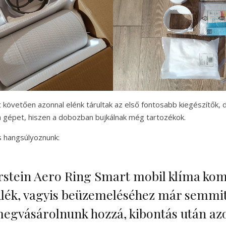
 követően azonnal elénk tárultak az első fontosabb kiegészítők,
 a gépet, hiszen a dobozban bujkálnak még tartozékok.
s hangsúlyoznunk:
rstein Aero Ring Smart mobil klíma kom
ülék, vagyis beüzemeléséhez már semmi
megvásárolnunk hozzá, kibontás után az