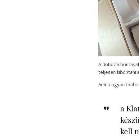
A doboz kibontását
teljesen kibontani
Amit nagyon fonto
a Kla
kész
kell 