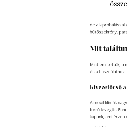
össze
de a kipróbálással 
hűtőszekrény, páram
Mit talált
Mint említettük, 
és a használathoz.
Kivezetőcső a
A mobil klímák nagy
forró levegőt. Eh
kapunk, ami érzetre