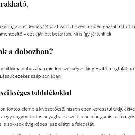
rakható,
azért így is érdemes 24 órát várni, hiszen minden gázzal töltött 
entesítő – ezt ajánlott betartani. Mi is így jártunk el!
unk a dobozban?
a mobil klíma dobozában minden szükséges kiegészítő megtalálha
 Lássuk ezeket szép sorjában:
 szükséges toldalékokkal
on fontos eleme a kivezetőcső, hiszen ezen keresztül tudjuk kivez
hez egy nagyon tartós anyagból készült, már-már gumiszerű rug
 is sok-sok évig képes lesz ellátni a feladatát.