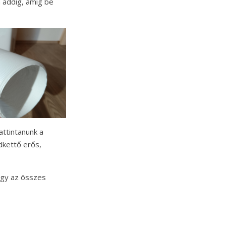
 addig, amíg be
pattintanunk a
dkettő erős,
ogy az összes