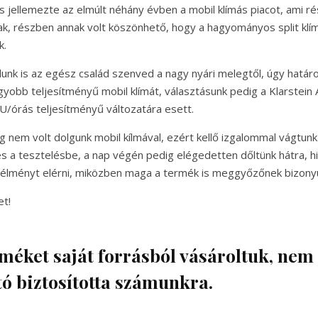
s jellemezte az elmúlt néhány évben a mobil klímás piacot, ami r
k, részben annak volt köszönhető, hogy a hagyományos split klí
k.
lunk is az egész család szenved a nagy nyári melegtől, úgy határ
gyobb teljesítményű mobil klímát, választásunk pedig a Klarstein
U/órás teljesítményű változatára esett.
 nem volt dolgunk mobil kílmával, ezért kellő izgalommal vágtunk
 a tesztelésbe, a nap végén pedig elégedetten dőltünk hátra, h
erélményt elérni, miközben maga a termék is meggyőzőnek bizonyu
et!
méket saját forrásból vásároltuk, nem
ó biztosította számunkra.