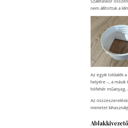
Szállításkor össze
nem állítottuk a kl
Az egyik toldalék a
helyére –, a másik
hófehér műanyag, a
Az összeszerelésko
menetet kihasználju
Ablakkivezető