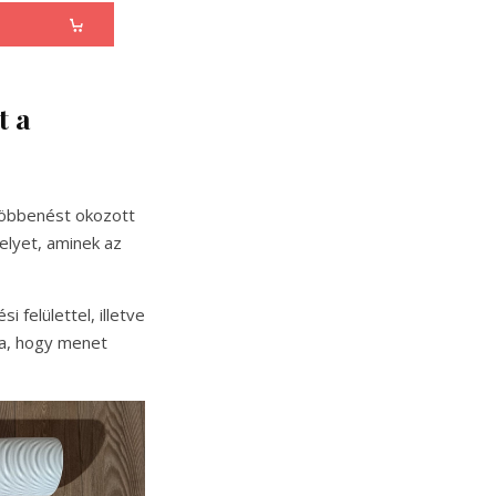
t a
döbbenést okozott
elyet, aminek az
felülettel, illetve
rra, hogy menet