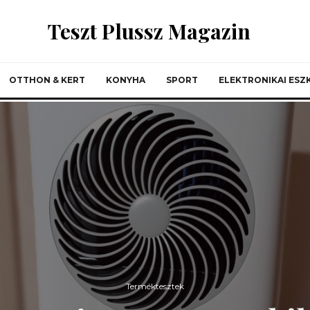
Teszt Plussz Magazin
OTTHON & KERT
KONYHA
SPORT
ELEKTRONIKAI ES
Terméktesztek