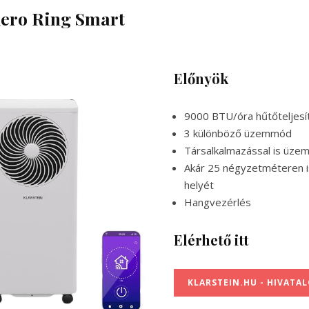
Aero Ring Smart
Előnyök
9000 BTU/óra hűtőteljes
3 különböző üzemmód
Társalkalmazással is üze
Akár 25 négyzetméteren i
helyét
Hangvezérlés
Elérhető itt
KLARSTEIN.HU - HIVATA