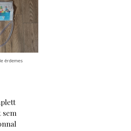
 de érdemes
plett
t sem
onnal