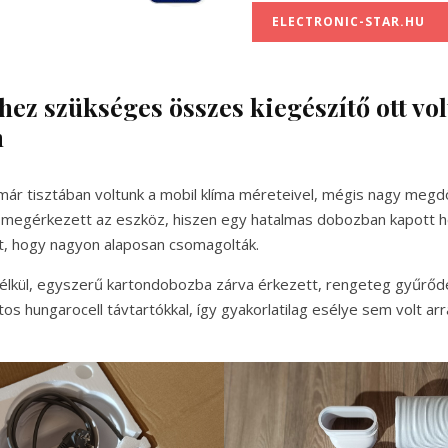
ELECTRONIC-STAR.HU
z szükséges összes kiegészítő ott vol
n
már tisztában voltunk a mobil klíma méreteivel, mégis nagy meg
 megérkezett az eszköz, hiszen egy hatalmas dobozban kapott h
t, hogy nagyon alaposan csomagolták.
élkül, egyszerű kartondobozba zárva érkezett, rengeteg gyűrődési 
tos hungarocell távtartókkal, így gyakorlatilag esélye sem volt a