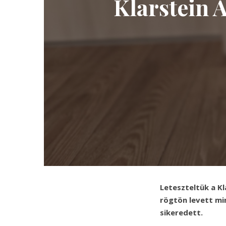
Klarstein 
Leteszteltük a Kl
rögtön levett mi
sikeredett.