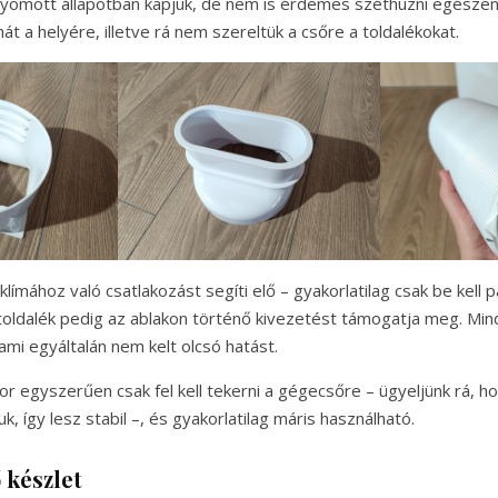
nyomott állapotban kapjuk, de nem is érdemes széthúzni egészen
ímát a helyére, illetve rá nem szereltük a csőre a toldalékokat.
 klímához való csatlakozást segíti elő – gyakorlatilag csak be kell 
 toldalék pedig az ablakon történő kivezetést támogatja meg. Min
mi egyáltalán nem kelt olcsó hatást.
r egyszerűen csak fel kell tekerni a gégecsőre – ügyeljünk rá, h
k, így lesz stabil –, és gyakorlatilag máris használható.
 készlet