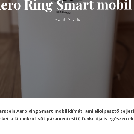
Aero Ring Smart mobil 
Molnár András
arstein Aero Ring Smart mobil klímát, ami elképesztő telje
nket a lábunkról, sőt páramentesítő funkciója is egészen e