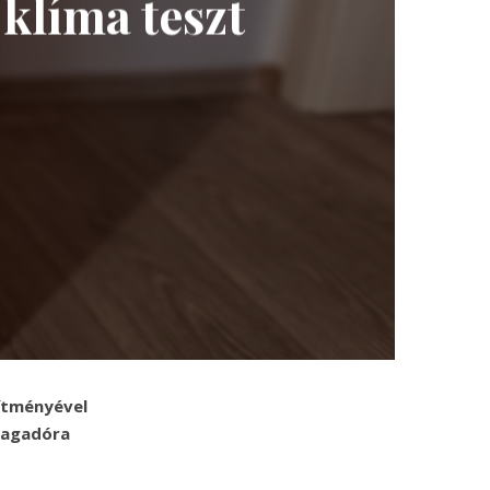
klíma teszt
sítményével
lragadóra