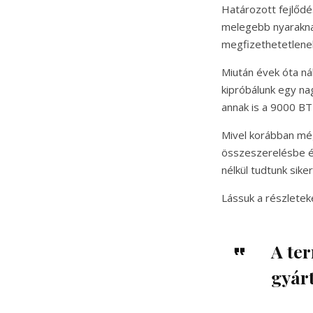
Határozott fejlődé
melegebb nyarakna
megfizethetetlene
Miután évek óta ná
kipróbálunk egy na
annak is a 9000 BT
Mivel korábban még
összeszerelésbe és
nélkül tudtunk sik
Lássuk a részletek
A ter
gyárt