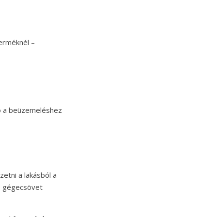
terméknél –
tó a beüzemeléshez
etni a lakásból a
ós gégecsövet