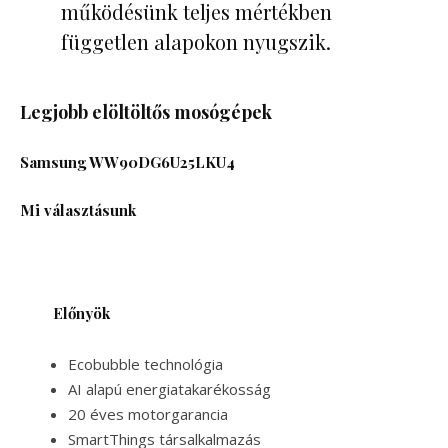
működésünk teljes mértékben
független alapokon nyugszik.
Legjobb elöltöltős mosógépe
k
Samsung WW90DG6U25LKU4
Mi választásunk
Előnyök
Ecobubble technológia
AI alapú energiatakarékosság
20 éves motorgarancia
SmartThings társalkalmazás