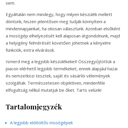
sem.
Egyáltalán nem mindegy, hogy milyen készülék mellett
döntünk, hiszen jelentősen meg tudják könnyíteni a
mindennapjainkat, ha okosan választunk. Azonban elsőként
a mosógép elhelyezését kell alaposan átgondolnunk, majd
a helyigény felmérését követően jöhetnek a kényelmi
funkciók, extra elvárások.
Ismerd meg a legjobb készülékeket! Összegyűjtöttük a
piacon elérhető legjobb termékeket, ennek alapjául hazai
és nemzetközi tesztek, saját és vásárlói vélemények
szolgáltak. Természetesen objektíven, mindenféle
elfogultság nélkül mutatjuk be őket. Tarts velünk!
Tartalomjegyzék
A legjobb elöltöltős mosógépek