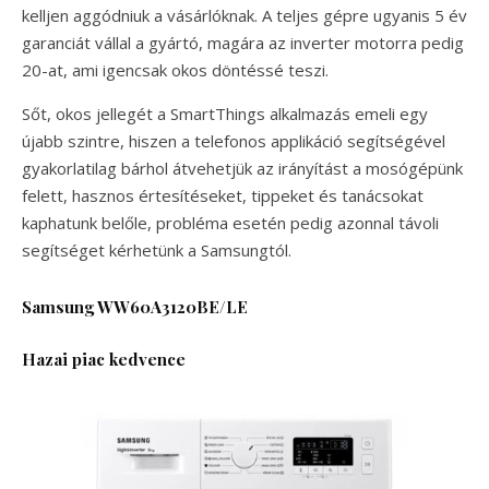
kelljen aggódniuk a vásárlóknak. A teljes gépre ugyanis 5 év
garanciát vállal a gyártó, magára az inverter motorra pedig
20-at, ami igencsak okos döntéssé teszi.
Sőt, okos jellegét a SmartThings alkalmazás emeli egy
újabb szintre, hiszen a telefonos applikáció segítségével
gyakorlatilag bárhol átvehetjük az irányítást a mosógépünk
felett, hasznos értesítéseket, tippeket és tanácsokat
kaphatunk belőle, probléma esetén pedig azonnal távoli
segítséget kérhetünk a Samsungtól.
Samsung WW60A3120BE/LE
Hazai piac kedvence