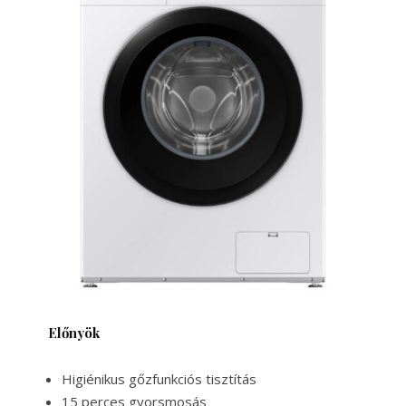
Előnyök
Higiénikus gőzfunkciós tisztítás
15 perces gyorsmosás