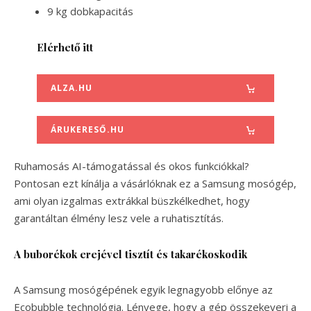
9 kg dobkapacitás
Elérhető itt
ALZA.HU
ÁRUKERESŐ.HU
Ruhamosás AI-támogatással és okos funkciókkal?
Pontosan ezt kínálja a vásárlóknak ez a Samsung mosógép,
ami olyan izgalmas extrákkal büszkélkedhet, hogy
garantáltan élmény lesz vele a ruhatisztítás.
A buborékok erejével tisztít és takarékoskodik
A Samsung mosógépének egyik legnagyobb előnye az
Ecobubble technológia. Lényege, hogy a gép összekeveri a