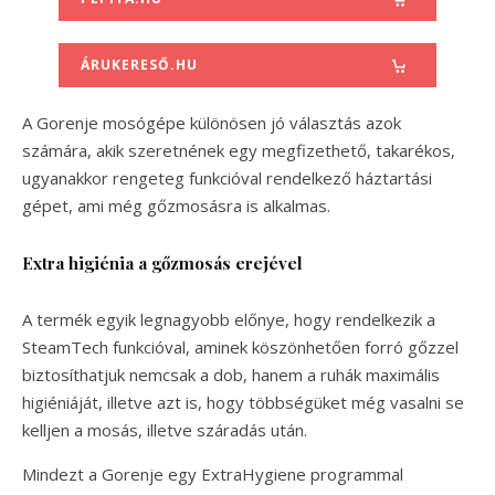
ÁRUKERESŐ.HU
A Gorenje mosógépe különösen jó választás azok
számára, akik szeretnének egy megfizethető, takarékos,
ugyanakkor rengeteg funkcióval rendelkező háztartási
gépet, ami még gőzmosásra is alkalmas.
Extra higiénia a gőzmosás erejével
A termék egyik legnagyobb előnye, hogy rendelkezik a
SteamTech funkcióval, aminek köszönhetően forró gőzzel
biztosíthatjuk nemcsak a dob, hanem a ruhák maximális
higiéniáját, illetve azt is, hogy többségüket még vasalni se
kelljen a mosás, illetve száradás után.
Mindezt a Gorenje egy ExtraHygiene programmal