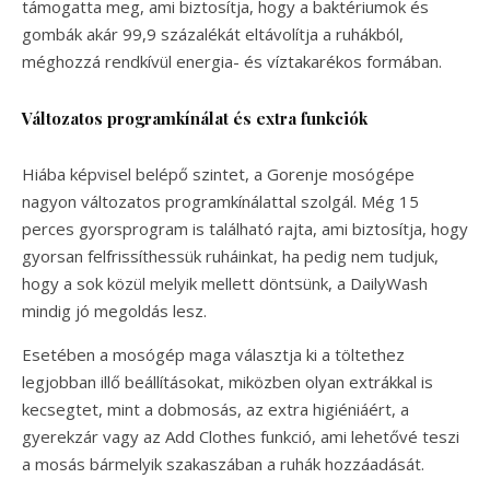
támogatta meg, ami biztosítja, hogy a baktériumok és
gombák akár 99,9 százalékát eltávolítja a ruhákból,
méghozzá rendkívül energia- és víztakarékos formában.
Változatos programkínálat és extra funkciók
Hiába képvisel belépő szintet, a Gorenje mosógépe
nagyon változatos programkínálattal szolgál. Még 15
perces gyorsprogram is található rajta, ami biztosítja, hogy
gyorsan felfrissíthessük ruháinkat, ha pedig nem tudjuk,
hogy a sok közül melyik mellett döntsünk, a DailyWash
mindig jó megoldás lesz.
Esetében a mosógép maga választja ki a töltethez
legjobban illő beállításokat, miközben olyan extrákkal is
kecsegtet, mint a dobmosás, az extra higiéniáért, a
gyerekzár vagy az Add Clothes funkció, ami lehetővé teszi
a mosás bármelyik szakaszában a ruhák hozzáadását.