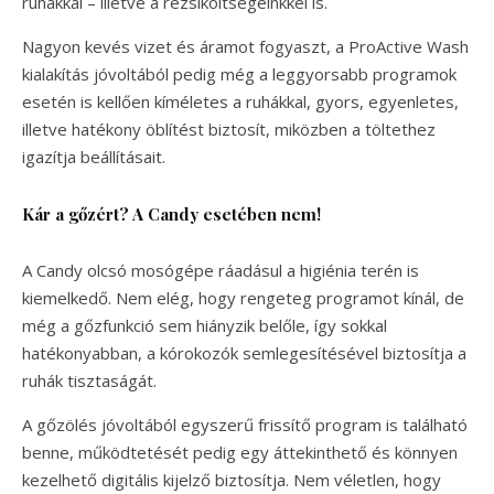
ruhákkal – illetve a rezsiköltségeinkkel is.
Nagyon kevés vizet és áramot fogyaszt, a ProActive Wash
kialakítás jóvoltából pedig még a leggyorsabb programok
esetén is kellően kíméletes a ruhákkal, gyors, egyenletes,
illetve hatékony öblítést biztosít, miközben a töltethez
igazítja beállításait.
Kár a gőzért? A Candy esetében nem!
A Candy olcsó mosógépe ráadásul a higiénia terén is
kiemelkedő. Nem elég, hogy rengeteg programot kínál, de
még a gőzfunkció sem hiányzik belőle, így sokkal
hatékonyabban, a kórokozók semlegesítésével biztosítja a
ruhák tisztaságát.
A gőzölés jóvoltából egyszerű frissítő program is található
benne, működtetését pedig egy áttekinthető és könnyen
kezelhető digitális kijelző biztosítja. Nem véletlen, hogy