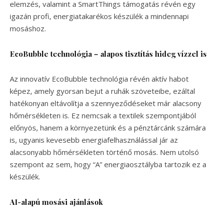
elemzés, valamint a SmartThings támogatás révén egy
igazán profi, energiatakarékos készülék a mindennapi
mosáshoz.
EcoBubble technológia – alapos tisztítás hideg vízzel is
Az innovatív EcoBubble technológia révén aktív habot
képez, amely gyorsan bejut a ruhák szöveteibe, ezáltal
hatékonyan eltávolítja a szennyeződéseket már alacsony
hőmérsékleten is. Ez nemcsak a textilek szempontjából
előnyös, hanem a környezetünk és a pénztárcánk számára
is, ugyanis kevesebb energiafelhasználással jár az
alacsonyabb hőmérsékleten történő mosás. Nem utolsó
szempont az sem, hogy “A” energiaosztályba tartozik ez a
készülék.
AI-alapú mosási ajánlások