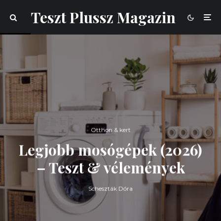
Teszt Plussz Magazin
Otthon & kert
Legjobb mosógépek (2026)
– Teszt & vélemények
Scheszták Dóra