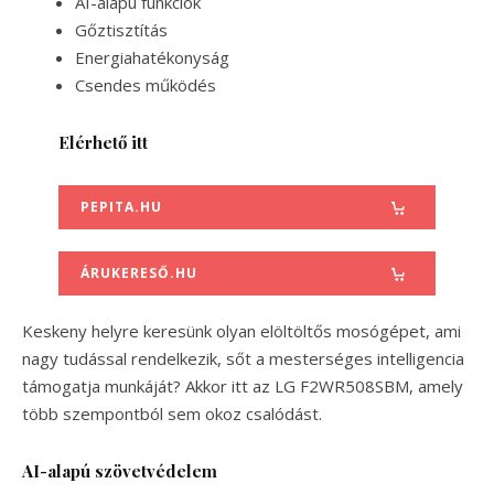
AI-alapú funkciók
Gőztisztítás
Energiahatékonyság
Csendes működés
Elérhető itt
PEPITA.HU
ÁRUKERESŐ.HU
Keskeny helyre keresünk olyan elöltöltős mosógépet, ami
nagy tudással rendelkezik, sőt a mesterséges intelligencia
támogatja munkáját? Akkor itt az LG F2WR508SBM, amely
több szempontból sem okoz csalódást.
AI-alapú szövetvédelem