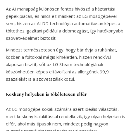
Az AI manapság különösen fontos hívószó a háztartási
gépek piacán, és nincs ez másként az LG mosógépével
sem, hiszen az AI DD technológia automatikusan képes a
töltethez igazítani például a dobmozgást, így hatékonyabb
szövetvédelmet biztosít.
Mindezt természetesen úgy, hogy bár óvja a ruháinkat,
közben a foltokkal mégis kíméletlen, hiszen rendkívül
alaposan tisztít, sőt az LG Steam technológiának
köszönhetően képes eltávolítani az allergének 99,9
százalékát is a szövetszálak közül.
Keskeny helyeken is tökéletesen elfér
Az LG mosógépe sokak számára azért ideális választás,
mert keskeny kialakítással rendelkezik, így olyan helyeken is
elfér, ahol más típusok nem, mindezt pedig nagyon
mutatós termékdizájnnal tudja megkoronázni.