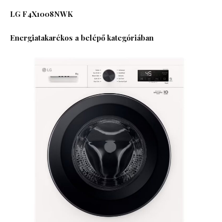
LG F4X1008NWK
Energiatakarékos a belépő kategóriában