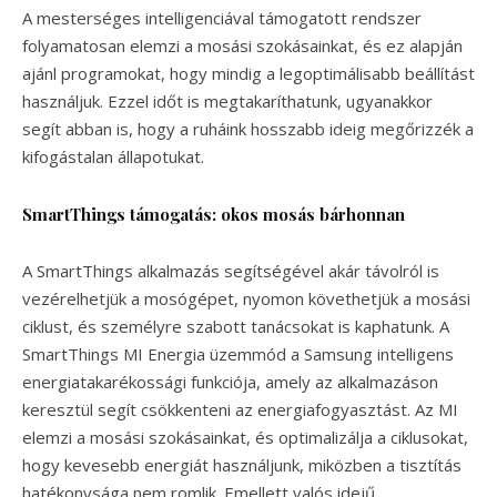
A mesterséges intelligenciával támogatott rendszer
folyamatosan elemzi a mosási szokásainkat, és ez alapján
ajánl programokat, hogy mindig a legoptimálisabb beállítást
használjuk. Ezzel időt is megtakaríthatunk, ugyanakkor
segít abban is, hogy a ruháink hosszabb ideig megőrizzék a
kifogástalan állapotukat.
SmartThings támogatás: okos mosás bárhonnan
A SmartThings alkalmazás segítségével akár távolról is
vezérelhetjük a mosógépet, nyomon követhetjük a mosási
ciklust, és személyre szabott tanácsokat is kaphatunk. A
SmartThings MI Energia üzemmód a Samsung intelligens
energiatakarékossági funkciója, amely az alkalmazáson
keresztül segít csökkenteni az energiafogyasztást. Az MI
elemzi a mosási szokásainkat, és optimalizálja a ciklusokat,
hogy kevesebb energiát használjunk, miközben a tisztítás
hatékonysága nem romlik. Emellett valós idejű