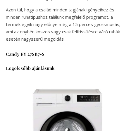
Azon túl, hogy a család minden tagjának igényeihez és
minden ruhatípushoz találunk megfelelő programot, a
termék egyik nagy előnye még a 15 perces gyorsmosás,
ami az enyhén koszos vagy csak felfrissítésre váró ruhák
esetén nagyszerű megoldás.
Candy EY 27SB7-S
Legolcsóbb ajánlásunk