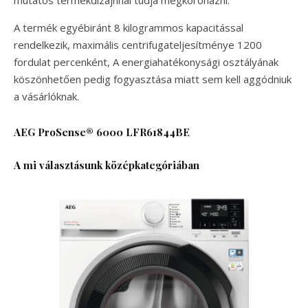
A termék egyébiránt 8 kilogrammos kapacitással
rendelkezik, maximális centrifugateljesítménye 1200
fordulat percenként, A energiahatékonysági osztályának
köszönhetően pedig fogyasztása miatt sem kell aggódniuk
a vásárlóknak.
AEG ProSense® 6000 LFR61844BE
A mi választásunk középkategóriában