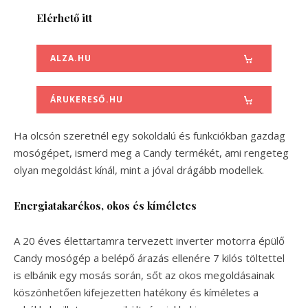
Elérhető itt
ALZA.HU
ÁRUKERESŐ.HU
Ha olcsón szeretnél egy sokoldalú és funkciókban gazdag
mosógépet, ismerd meg a Candy termékét, ami rengeteg
olyan megoldást kínál, mint a jóval drágább modellek.
Energiatakarékos, okos és kíméletes
A 20 éves élettartamra tervezett inverter motorra épülő
Candy mosógép a belépő árazás ellenére 7 kilós töltettel
is elbánik egy mosás során, sőt az okos megoldásainak
köszönhetően kifejezetten hatékony és kíméletes a