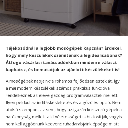
Tájékozódnál a legjobb mosógépek kapcsán? Érdekel,
hogy mely készülékek számítanak a legideálisabbnak?
Átfogó vásárlási tanácsadónkban mindenre választ
kaphatsz, és bemutatjuk az ajánlott készülékeket is!
A mosógépek napjainkra rohamos fejlődésen estek át, így
a mai modern készülékek számos praktikus funkcióval
rendelkeznek az eleve gazdag programválaszték mellett.
Ilyen például az indításkésleltetés és a gőzölés opció. Nem
utolsó szempont az sem, hogy az igazán korszerű gépek a
hatékonyság mellett a kíméletességet is biztosítják, vagyis
nem kell aggódnunk kedvenc ruhadarabjaink épsége miatt