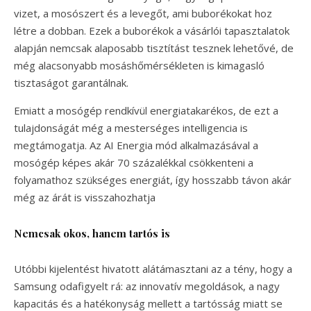
vizet, a mosószert és a levegőt, ami buborékokat hoz
létre a dobban. Ezek a buborékok a vásárlói tapasztalatok
alapján nemcsak alaposabb tisztítást tesznek lehetővé, de
még alacsonyabb mosáshőmérsékleten is kimagasló
tisztaságot garantálnak.
Emiatt a mosógép rendkívül energiatakarékos, de ezt a
tulajdonságát még a mesterséges intelligencia is
megtámogatja. Az AI Energia mód alkalmazásával a
mosógép képes akár 70 százalékkal csökkenteni a
folyamathoz szükséges energiát, így hosszabb távon akár
még az árát is visszahozhatja
Nemcsak okos, hanem tartós is
Utóbbi kijelentést hivatott alátámasztani az a tény, hogy a
Samsung odafigyelt rá: az innovatív megoldások, a nagy
kapacitás és a hatékonyság mellett a tartósság miatt se