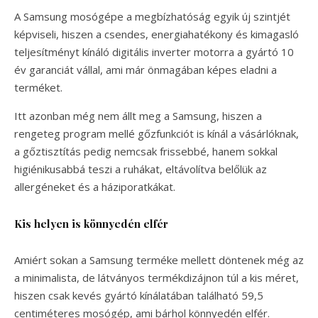
A Samsung mosógépe a megbízhatóság egyik új szintjét
képviseli, hiszen a csendes, energiahatékony és kimagasló
teljesítményt kínáló digitális inverter motorra a gyártó 10
év garanciát vállal, ami már önmagában képes eladni a
terméket.
Itt azonban még nem állt meg a Samsung, hiszen a
rengeteg program mellé gőzfunkciót is kínál a vásárlóknak,
a gőztisztítás pedig nemcsak frissebbé, hanem sokkal
higiénikusabbá teszi a ruhákat, eltávolítva belőlük az
allergéneket és a háziporatkákat.
Kis helyen is könnyedén elfér
Amiért sokan a Samsung terméke mellett döntenek még az
a minimalista, de látványos termékdizájnon túl a kis méret,
hiszen csak kevés gyártó kínálatában található 59,5
centiméteres mosógép, ami bárhol könnyedén elfér.