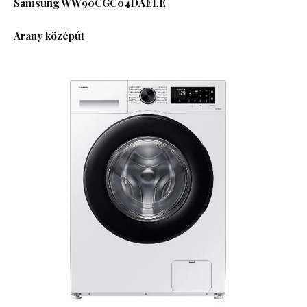
Samsung WW90CGC04DAELE
Arany középút