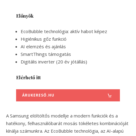
Előnyök
EcoBubble technológia: aktív habot képez
Higiénikus gőz funkció
AI elemzés és ajánlás
SmartThings támogatás
Digitális inverter (20 év jótállás)
Elérhető itt
ÁRUKERESŐ.HU
A Samsung elöltöltős modellje a modern funkciók és a
hatékony, felhasználóbarát mosás tökéletes kombinációját
kínálja számunkra. Az EcoBubble technológia, az AI-alapú