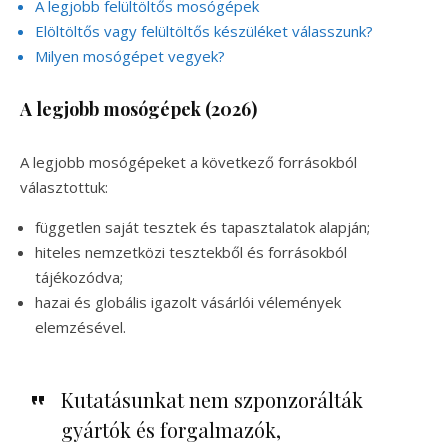
A legjobb felültöltős mosógépek
Elöltöltős vagy felültöltős készüléket válasszunk?
Milyen mosógépet vegyek?
A legjobb mosógépek (2026)
A legjobb mosógépeket a következő forrásokból
választottuk:
független saját tesztek és tapasztalatok alapján;
hiteles nemzetközi tesztekből és forrásokból
tájékozódva;
hazai és globális igazolt vásárlói vélemények
elemzésével.
Kutatásunkat nem szponzorálták
gyártók és forgalmazók,