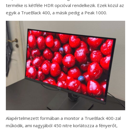
terméke is kétféle HDR opcióval rendelkezik. Ezek közül az
egyik a TrueBlack 400, a másik pedig a Peak 1000.
Alapértelmezett formában a monitor a TrueBlack 400-zal
működik, ami nagyjából 450 nitre korlátozza a fényerőt,