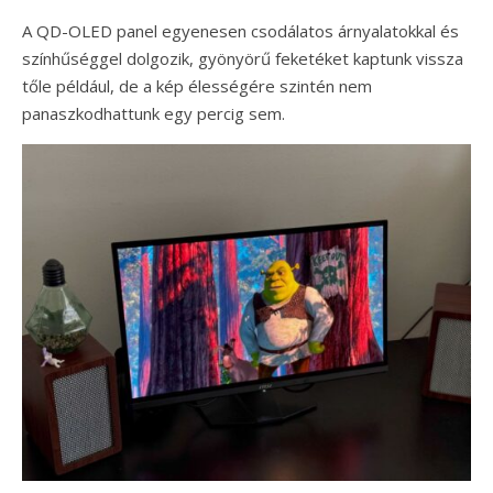
A QD-OLED panel egyenesen csodálatos árnyalatokkal és
színhűséggel dolgozik, gyönyörű feketéket kaptunk vissza
tőle például, de a kép élességére szintén nem
panaszkodhattunk egy percig sem.