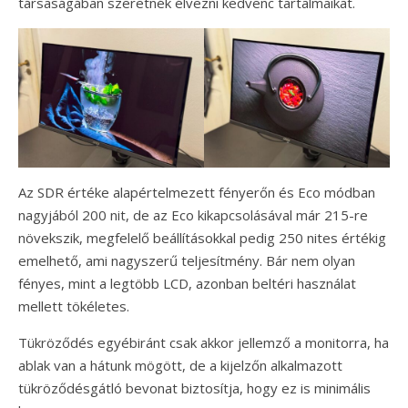
társaságában szeretnék élvezni kedvenc tartalmaikat.
Az SDR értéke alapértelmezett fényerőn és Eco módban
nagyjából 200 nit, de az Eco kikapcsolásával már 215-re
növekszik, megfelelő beállításokkal pedig 250 nites értékig
emelhető, ami nagyszerű teljesítmény. Bár nem olyan
fényes, mint a legtöbb LCD, azonban beltéri használat
mellett tökéletes.
Tükröződés egyébiránt csak akkor jellemző a monitorra, ha
ablak van a hátunk mögött, de a kijelzőn alkalmazott
tükröződésgátló bevonat biztosítja, hogy ez is minimális