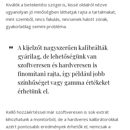
Kiválók a betekintési szögei is, kissé oldalról nézve
ugyanolyan jó minőségben láthatjuk rajta a tartalmakat,
mint szemből, nincs fakulás, nincsenek halott zónák,
gyakorlatilag semmi probléma.
A kijelzőt nagyszerűen kalibrálták
gyárilag, de lehetőségünk van
szoftveresen és hardveresen is
finomítani rajta, így például jobb
színhűséget vagy gamma értékeket
érhetünk el.
Kellő hozzáértéssel már szoftveresen is sok extrát
kihozhatunk a monitorból, de a hardveres kalibrátorokkal
azért pontosabb eredmények érhetők el, nemcsak a