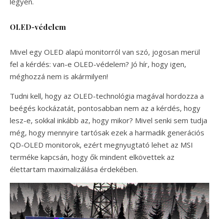
legyen.
OLED-védelem
Mivel egy OLED alapú monitorról van szó, jogosan merül
fel a kérdés: van-e OLED-védelem? Jó hír, hogy igen,
méghozzá nem is akármilyen!
Tudni kell, hogy az OLED-technológia magával hordozza a
beégés kockázatát, pontosabban nem az a kérdés, hogy
lesz-e, sokkal inkább az, hogy mikor? Mivel senki sem tudja
még, hogy mennyire tartósak ezek a harmadik generációs
QD-OLED monitorok, ezért megnyugtató lehet az MSI
terméke kapcsán, hogy ők mindent elkövettek az
élettartam maximalizálása érdekében.