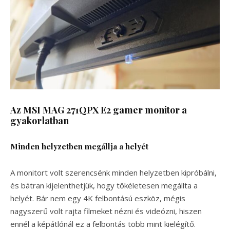
Az MSI MAG 271QPX E2 gamer monitor a
gyakorlatban
Minden helyzetben megállja a helyét
A monitort volt szerencsénk minden helyzetben kipróbálni,
és bátran kijelenthetjük, hogy tökéletesen megállta a
helyét. Bár nem egy 4K felbontású eszköz, mégis
nagyszerű volt rajta filmeket nézni és videózni, hiszen
ennél a képátlónál ez a felbontás több mint kielégítő.