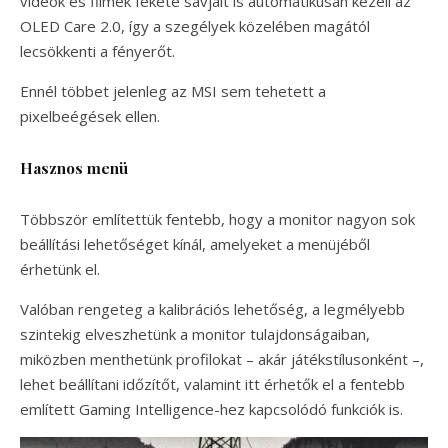
videók és filmek fekete sávjait is automatikusan kezeli az
OLED Care 2.0, így a szegélyek közelében magától
lecsökkenti a fényerőt.
Ennél többet jelenleg az MSI sem tehetett a
pixelbeégések ellen.
Hasznos menü
Többször említettük fentebb, hogy a monitor nagyon sok
beállítási lehetőséget kínál, amelyeket a menüjéből
érhetünk el.
Valóban rengeteg a kalibrációs lehetőség, a legmélyebb
szintekig elveszhetünk a monitor tulajdonságaiban,
miközben menthetünk profilokat – akár játékstílusonként –,
lehet beállítani időzítőt, valamint itt érhetők el a fentebb
említett Gaming Intelligence-hez kapcsolódó funkciók is.