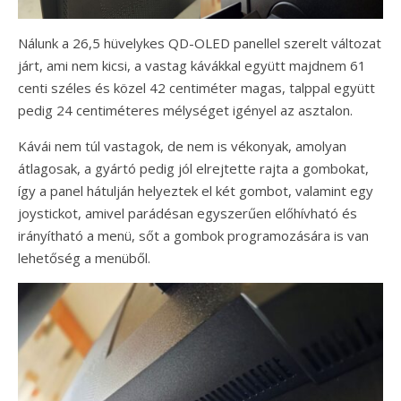
Nálunk a 26,5 hüvelykes QD-OLED panellel szerelt változat
járt, ami nem kicsi, a vastag kávákkal együtt majdnem 61
centi széles és közel 42 centiméter magas, talppal együtt
pedig 24 centiméteres mélységet igényel az asztalon.
Kávái nem túl vastagok, de nem is vékonyak, amolyan
átlagosak, a gyártó pedig jól elrejtette rajta a gombokat,
így a panel hátulján helyeztek el két gombot, valamint egy
joystickot, amivel parádésan egyszerűen előhívható és
irányítható a menü, sőt a gombok programozására is van
lehetőség a menüből.