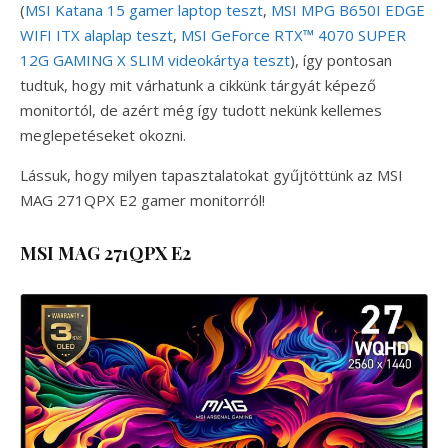
(
MSI Katana 15 gamer laptop teszt
,
MSI MPG B650I EDGE
WIFI ITX alaplap teszt
,
MSI GeForce RTX™ 4070 SUPER
12G GAMING X SLIM videokártya teszt
), így pontosan
tudtuk, hogy mit várhatunk a cikkünk tárgyát képező
monitortól, de azért még így tudott nekünk kellemes
meglepetéseket okozni.
Lássuk, hogy milyen tapasztalatokat gyűjtöttünk az MSI
MAG 271QPX E2 gamer monitorról!
MSI MAG 271QPX E2