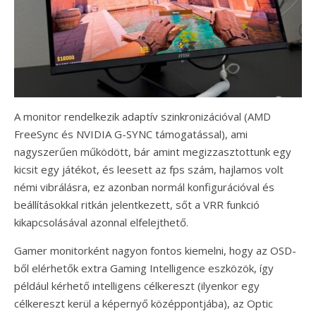
A monitor rendelkezik adaptív szinkronizációval (AMD
FreeSync és NVIDIA G-SYNC támogatással), ami
nagyszerűen működött, bár amint megizzasztottunk egy
kicsit egy játékot, és leesett az fps szám, hajlamos volt
némi vibrálásra, ez azonban normál konfigurációval és
beállításokkal ritkán jelentkezett, sőt a VRR funkció
kikapcsolásával azonnal elfelejthető.
Gamer monitorként nagyon fontos kiemelni, hogy az OSD-
ből elérhetők extra Gaming Intelligence eszközök, így
például kérhető intelligens célkereszt (ilyenkor egy
célkereszt kerül a képernyő középpontjába), az Optic