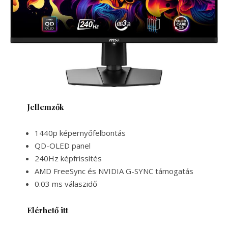
Jellemzők
1440p képernyőfelbontás
QD-OLED panel
240Hz képfrissítés
AMD FreeSync és NVIDIA G-SYNC támogatás
0.03 ms válaszidő
Elérhető itt