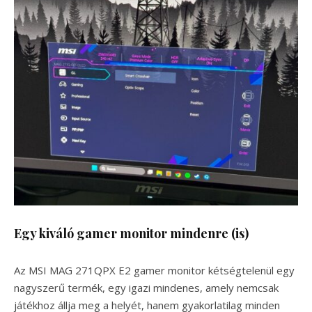
Egy kiváló gamer monitor mindenre (is)
Az MSI MAG 271QPX E2 gamer monitor kétségtelenül egy
nagyszerű termék, egy igazi mindenes, amely nemcsak
játékhoz állja meg a helyét, hanem gyakorlatilag minden