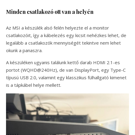
Minden csatlakozó ott van a helyén
Az MSI a készülék alsó felén helyezte el a monitor
csatlakozóit, így a kábelezés egy kicsit nehézkes lehet, de
legalább a csatlakozók mennyiségét tekintve nem lehet
okunk a panaszra.
A készüléken ugyanis találunk kettő darab HDMI 2.1-es
portot (WQHD@240Hz), de van DisplayPort, egy Type-C
típusú USB 2.0, valamint egy klasszikus fülhallgató kimenet
is a tápkábel helye mellett.