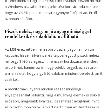
Itt emelnénk ki rögtön az első élményünket, hiszen mi már
a Windows asztalának megtekintésekor rácsodálkoztunk,
hogy az OLED panel mennyire gyönyörű képet ad. Erről
azonban később.
Piszok nehéz, nagyon jó anyagminőséggel
rendelkezik és sokoldalúan állítható
Az MSI érezhetően nem spórolt az anyagon a monitor
kapcsán, hiszen állvánnyal és talppal együtt piszok nehéz –
mintegy 8 kiló az egész –, nemcsak hordozása jelenthet
problémát, hanem az is, hogy odébb tegyük az asztalon,
ami arra utal, hogy a gyártó valóban mindent beletett, amit
csak kell.
A monitornak ugyanis minden részét minőségi
anyaghasználat jellemzi, még a műanyag elemek is sokkal
erősebb, magasabb kvalitású összhatást nyújtanak, mint
az olcsóbb monitorok, emiatt pedig még az illesztések is