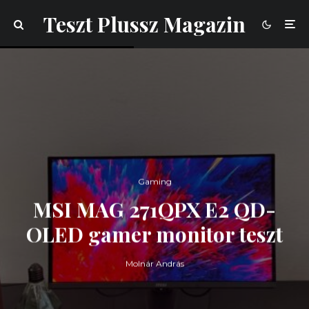
Teszt Plussz Magazin
Gaming
MSI MAG 271QPX E2 QD-
OLED gamer monitor teszt
Molnár András