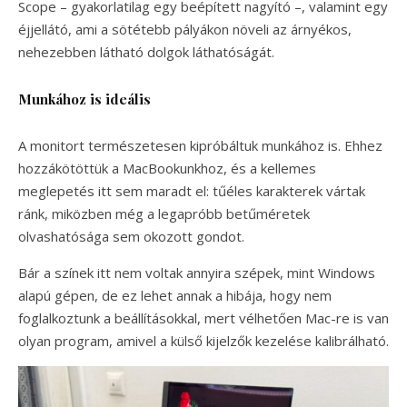
Scope – gyakorlatilag egy beépített nagyító –, valamint egy
éjjellátó, ami a sötétebb pályákon növeli az árnyékos,
nehezebben látható dolgok láthatóságát.
Munkához is ideális
A monitort természetesen kipróbáltuk munkához is. Ehhez
hozzákötöttük a MacBookunkhoz, és a kellemes
meglepetés itt sem maradt el: tűéles karakterek vártak
ránk, miközben még a legapróbb betűméretek
olvashatósága sem okozott gondot.
Bár a színek itt nem voltak annyira szépek, mint Windows
alapú gépen, de ez lehet annak a hibája, hogy nem
foglalkoztunk a beállításokkal, mert vélhetően Mac-re is van
olyan program, amivel a külső kijelzők kezelése kalibrálható.