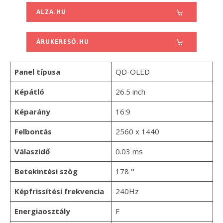
ALZA.HU
ÁRUKERESŐ.HU
Panel típusa
QD-OLED
Képátló
26.5 inch
Képarány
16:9
Felbontás
2560 x 1440
Válaszidő
0.03 ms
Betekintési szög
178 °
Képfrissítési frekvencia
240Hz
Energiaosztály
F