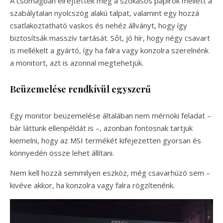
A csomagban elrejtették még a szokásos papírok mellett a
szabálytalan nyolcszög alakú talpat, valamint egy hozzá
csatlakoztatható vaskos és nehéz állványt, hogy így
biztosítsák masszív tartását. Sőt, jó hír, hogy négy csavart
is mellékelt a gyártó, így ha falra vagy konzolra szerelnénk
a monitort, azt is azonnal megtehetjük.
Beüzemelése rendkívül egyszerű
Egy monitor beüzemelése általában nem mérnöki feladat –
bár láttunk ellenpéldát is –, azonban fontosnak tartjuk
kiemelni, hogy az MSI termékét kifejezetten gyorsan és
könnyedén össze lehet állítani.
Nem kell hozzá semmilyen eszköz, még csavarhúzó sem –
kivéve akkor, ha konzolra vagy falra rögzítenénk.