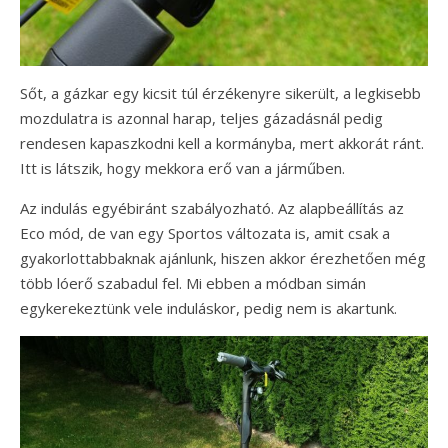
Sőt, a gázkar egy kicsit túl érzékenyre sikerült, a legkisebb
mozdulatra is azonnal harap, teljes gázadásnál pedig
rendesen kapaszkodni kell a kormányba, mert akkorát ránt.
Itt is látszik, hogy mekkora erő van a járműben.
Az indulás egyébiránt szabályozható. Az alapbeállítás az
Eco mód, de van egy Sportos változata is, amit csak a
gyakorlottabbaknak ajánlunk, hiszen akkor érezhetően még
több lóerő szabadul fel. Mi ebben a módban simán
egykerekeztünk vele induláskor, pedig nem is akartunk.