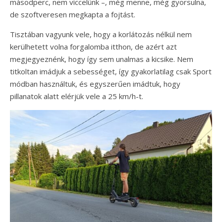
másodperc, nem viccelünk –, még menne, még gyorsulna,
de szoftveresen megkapta a fojtást.
Tisztában vagyunk vele, hogy a korlátozás nélkül nem
kerülhetett volna forgalomba itthon, de azért azt
megjegyeznénk, hogy így sem unalmas a kicsike. Nem
titkoltan imádjuk a sebességet, így gyakorlatilag csak Sport
módban használtuk, és egyszerűen imádtuk, hogy
pillanatok alatt elérjük vele a 25 km/h-t.