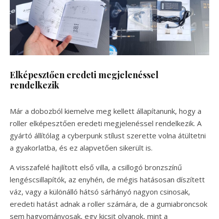
Elképesztően eredeti megjelenéssel
rendelkezik
Már a dobozból kiemelve meg kellett állapítanunk, hogy a
roller elképesztően eredeti megjelenéssel rendelkezik. A
gyártó állítólag a cyberpunk stílust szerette volna átültetni
a gyakorlatba, és ez alapvetően sikerült is.
A visszafelé hajlított első villa, a csillogó bronzszínű
lengéscsillapítók, az enyhén, de mégis hatásosan díszített
váz, vagy a különálló hátsó sárhányó nagyon csinosak,
eredeti hatást adnak a roller számára, de a gumiabroncsok
sem hagyományosak, egy kicsit olyanok, mint a