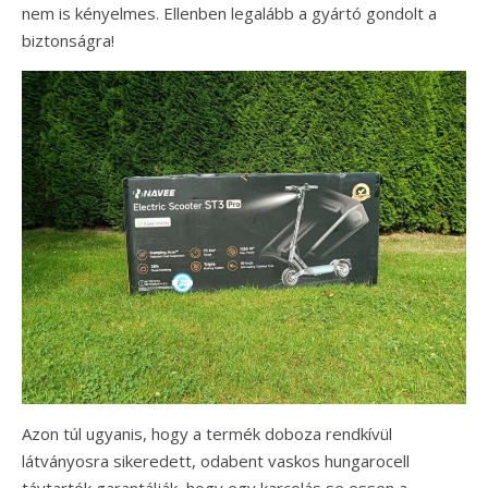
nem is kényelmes. Ellenben legalább a gyártó gondolt a
biztonságra!
Azon túl ugyanis, hogy a termék doboza rendkívül
látványosra sikeredett, odabent vaskos hungarocell
távtartók garantálják, hogy egy karcolás se essen a