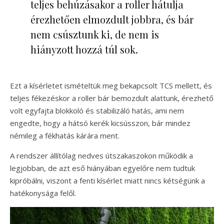
teljes behúzásakor a roller hátulja
érezhetően elmozdult jobbra, és bár
nem csúsztunk ki, de nem is
hiányzott hozzá túl sok.
Ezt a kísérletet ismételtük meg bekapcsolt TCS mellett, és
teljes fékezéskor a roller bár bemozdult alattunk, érezhető
volt egyfajta blokkoló és stabilizáló hatás, ami nem
engedte, hogy a hátsó kerék kicsússzon, bár mindez
némileg a fékhatás kárára ment.
A rendszer állítólag nedves útszakaszokon működik a
legjobban, de azt eső hiányában egyelőre nem tudtuk
kipróbálni, viszont a fenti kísérlet miatt nincs kétségünk a
hatékonysága felől.