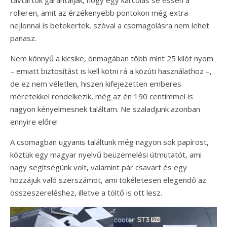
rolleren, amit az érzékenyebb pontokon még extra
nejlonnal is betekertek, szóval a csomagolásra nem lehet
panasz.
Nem könnyű a kicsike, önmagában több mint 25 kilót nyom
– emiatt biztosítást is kell kötni rá a közúti használathoz –,
de ez nem véletlen, hiszen kifejezetten emberes
méretekkel rendelkezik, még az én 190 centimmel is
nagyon kényelmesnek találtam. Ne szaladjunk azonban
ennyire előre!
A csomagban ugyanis találtunk még nagyon sok papírost,
köztük egy magyar nyelvű beüzemelési útmutatót, ami
nagy segítségünk volt, valamint pár csavart és egy
hozzájuk való szerszámot, ami tökéletesen elegendő az
összeszereléshez, illetve a töltő is ott lesz.