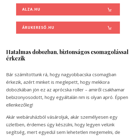
ALZA.HU
ÁRUKERESŐ.HU
Hatalmas dobozban, biztonságos csomagolással
érkezik
Bár számítottunk rá, hogy nagyobbacska csomagban
érkezik, azért minket is meglepett, hogy mekkora
dobozkában jön ez az aprócska roller – amiről csakhamar
bebizonyosodott, hogy egyáltalán nm is olyan apró. Éppen
ellenkezőleg!
Akár webáruházból vásároljuk, akár személyesen egy
üzletben, érdemes úgy készülni, hogy legyen velünk
segítség, mert egyedül sem lehetetlen megemelni, de