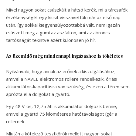
Mivel nagyon sokat csúszkált a hátsó kerék, mi a tárcsafék
érzékenységét egy kicsit visszavettük már az első nap
után, így sokkal kiegyensúlyozottabbá vált, nem igazán
csúszott meg a gumi az aszfalton, ami az abroncs
tartósságát tekintve azért különösen jó hír.
Az üzemidő még mindennapi ingázáshoz is tökéletes
Nyilvánvaló, hogy annak az erőnek a kiszolgálásához,
amivel a NAVEE elektromos rollere rendelkezik, óriási
akkumulátor-kapacitásra van szükség, és ezen a téren sem
aprózta el a dolgokat a gyártó.
Egy 48 V-os, 12,75 Ah-s akkumulátor dolgozik benne,
amivel a gyártó 75 kilométeres hatótávolságot ígér a
rollernek.
Miután a kötelező tesztkörök mellett nagyon sokat