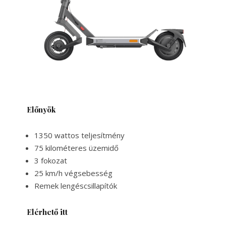
Előnyök
1350 wattos teljesítmény
75 kilométeres üzemidő
3 fokozat
25 km/h végsebesség
Remek lengéscsillapítók
Elérhető itt