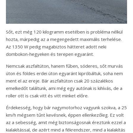
Sőt, ezt még 120 kilogramm esetében is probléma nélkül
hozta, márpedig az a megengedett maximális terhelése.
Az 1350 W pedig magabiztos hátteret adott neki
dombokon-hegyeken és terepen egyaránt.
Nemcsak aszfaltúton, hanem fűben, sóderes, sőt murvás
úton és földes erdei úton egyaránt kipróbáltuk, soha nem
ment el az ereje. Bár aszfaltúton csak 20 százalékos
emelkedőt találtunk, ami még egy autónak is kihívás, de a
roller ott is csak vitt és vitt minket előre.
Érdekesség, hogy bár nagymotorhoz vagyunk szokva, a 25
km/h mégsem tűnt kevésnek, éppen ellenkezőleg. Ez volt
az a sebesség, amit még biztonságosnak éreztünk ezzel a
kialakítással, de azért mind a fékrendszer, mind a kialakítás