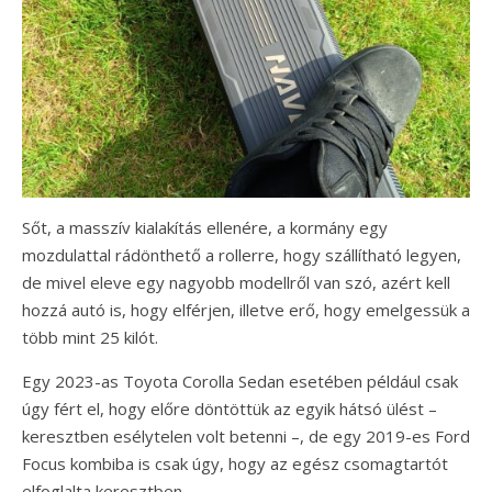
Sőt, a masszív kialakítás ellenére, a kormány egy
mozdulattal rádönthető a rollerre, hogy szállítható legyen,
de mivel eleve egy nagyobb modellről van szó, azért kell
hozzá autó is, hogy elférjen, illetve erő, hogy emelgessük a
több mint 25 kilót.
Egy 2023-as Toyota Corolla Sedan esetében például csak
úgy fért el, hogy előre döntöttük az egyik hátsó ülést –
keresztben esélytelen volt betenni –, de egy 2019-es Ford
Focus kombiba is csak úgy, hogy az egész csomagtartót
elfoglalta keresztben.