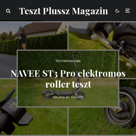
Teszt Plussz Magazin
Terméktesztek
NAVEE ST3 Pro elektromos
roller teszt
Neubauer Roland