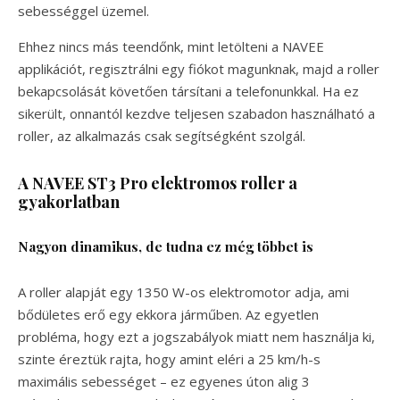
sebességgel üzemel.
Ehhez nincs más teendőnk, mint letölteni a NAVEE
applikációt, regisztrálni egy fiókot magunknak, majd a roller
bekapcsolását követően társítani a telefonunkkal. Ha ez
sikerült, onnantól kezdve teljesen szabadon használható a
roller, az alkalmazás csak segítségként szolgál.
A NAVEE ST3 Pro elektromos roller a
gyakorlatban
Nagyon dinamikus, de tudna ez még többet is
A roller alapját egy 1350 W-os elektromotor adja, ami
bődületes erő egy ekkora járműben. Az egyetlen
probléma, hogy ezt a jogszabályok miatt nem használja ki,
szinte éreztük rajta, hogy amint eléri a 25 km/h-s
maximális sebességet – ez egyenes úton alig 3