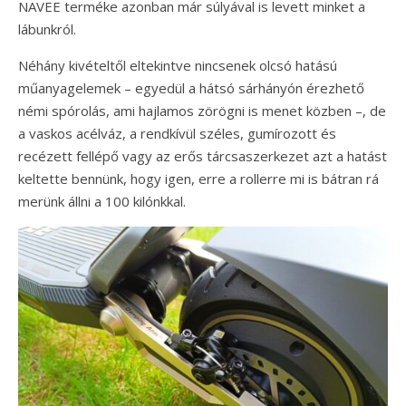
NAVEE terméke azonban már súlyával is levett minket a
lábunkról.
Néhány kivételtől eltekintve nincsenek olcsó hatású
műanyagelemek – egyedül a hátsó sárhányón érezhető
némi spórolás, ami hajlamos zörögni is menet közben –, de
a vaskos acélváz, a rendkívül széles, gumírozott és
recézett fellépő vagy az erős tárcsaszerkezet azt a hatást
keltette bennünk, hogy igen, erre a rollerre mi is bátran rá
merünk állni a 100 kilónkkal.