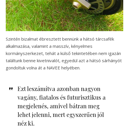
Szintén bizalmat ébresztett bennünk a hátsó tárcsafék
alkalmazása, valamint a masszív, kényelmes
kormányszerkezet, tehát a külső tekintetében nem igazán
találtunk benne kivetnivalót, egyedül azt a hátsó sárhányót
gondoltuk volna át a NAVEE helyében.
Ezt leszámítva azonban nagyon
vagány, fiatalos és futurisztikus a
megjelenés, amivel bátran meg
lehet jelenni, mert egyszerűen jól
néz ki.