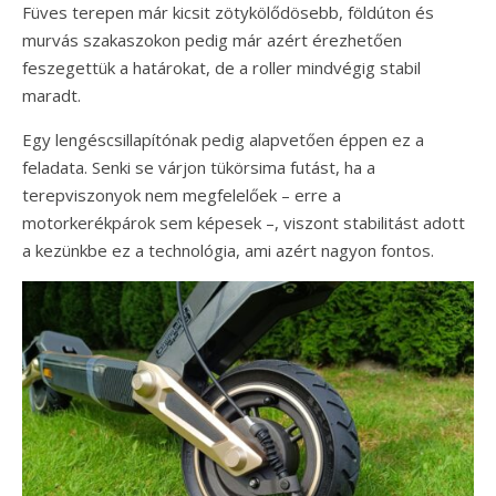
Füves terepen már kicsit zötykölődösebb, földúton és
murvás szakaszokon pedig már azért érezhetően
feszegettük a határokat, de a roller mindvégig stabil
maradt.
Egy lengéscsillapítónak pedig alapvetően éppen ez a
feladata. Senki se várjon tükörsima futást, ha a
terepviszonyok nem megfelelőek – erre a
motorkerékpárok sem képesek –, viszont stabilitást adott
a kezünkbe ez a technológia, ami azért nagyon fontos.