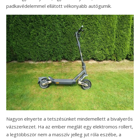
padkavédelemmel ellátott vékonyabb autógumik.
Nagyon elnyerte a tetszésünket mindemellett a bivalyerős
vázszerkezet. Ha az ember meglát egy elektromos rollert,
a legtöbbször nem a masszív jelleg jut róla eszébe, a