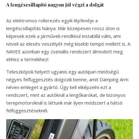
A lengéscsillapító nagyon jól végzi a dolgát
Az elektromos rollerezés egyik lépfenéje a
lengéscsillapítás hiánya. Már közepesen rossz úton is
képesek ezek a járművek rendkívül instabillá válni, ami
növeli az elesés veszélyét még kisebb tempó mellett is. A
NAVEE azonban egy zseniális rendszert álmodott meg
ehhez a termékhez!
Teleszkópok helyett ugyanis egy autóipari minőségű
négyes felfüggesztés dolgozik benne, amit Damping Arm
néven emleget a gyártó. Úgy kell elképzelni ezt a
rendszert, mint az autóknál a lengőkarokat, de bizonyos
terepmotoroknál is láttunk már ilyen módszert a hátsó
felfüggesztéseknél.