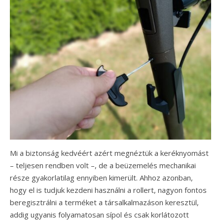
Mi a biztonság kedvéért azért megnéztük a keréknyomást
– teljesen rendben volt –, de a beüzemelés mechanikai
része gyakorlatilag ennyiben kimerült. Ahhoz azonban,
hogy el is tudjuk kezdeni használni a rollert, nagyon fontos
beregisztrálni a terméket a társalkalmazáson keresztül,
addig ugyanis folyamatosan sípol és csak korlátozott