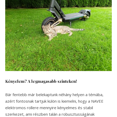
Kényelem? A legmagasabb szinteken!
Bár fentebb már belekaptunk néhány helyen a témába,
azért fontosnak tartjuk külön is kiemelni, hogy a NAVEE
elektromos rollere mennyire kényelmes és stabil
szerkezet, ami részben talán a robusztusságának