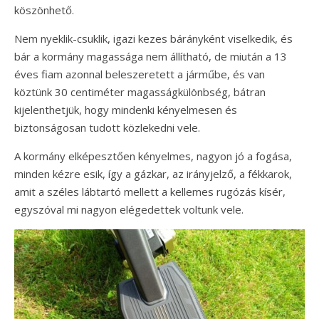
köszönhető.
Nem nyeklik-csuklik, igazi kezes bárányként viselkedik, és
bár a kormány magassága nem állítható, de miután a 13
éves fiam azonnal beleszeretett a járműbe, és van
köztünk 30 centiméter magasságkülönbség, bátran
kijelenthetjük, hogy mindenki kényelmesen és
biztonságosan tudott közlekedni vele.
A kormány elképesztően kényelmes, nagyon jó a fogása,
minden kézre esik, így a gázkar, az irányjelző, a fékkarok,
amit a széles lábtartó mellett a kellemes rugózás kísér,
egyszóval mi nagyon elégedettek voltunk vele.