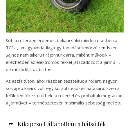
Sőt, a rollerben érdemes bekapcsolni minden esetben a
TCS-t, ami gyakorlatilag egy tapadásellenőrző rendszer.
Sajnos nem sikerült rájönnünk arra, miként működik –
érezhetően az elektromos fékkel játszadozott a jármű –,
de működött az biztos.
Az aszfaltúton, ahol részben teszteltük a rollert, nagyon
sok apró kavics volt egy korábbi esőzés hatására. Ezen a
felületen fékeztünk bele a rollerrel és próbáltuk megtartani
a járművet – természetesen maximális sebesség mellett.
Kikapcsolt állapotban a hátsó fék