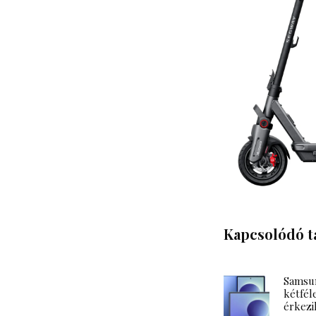
Kapcsolódó t
Samsun
kétféle
érkezi