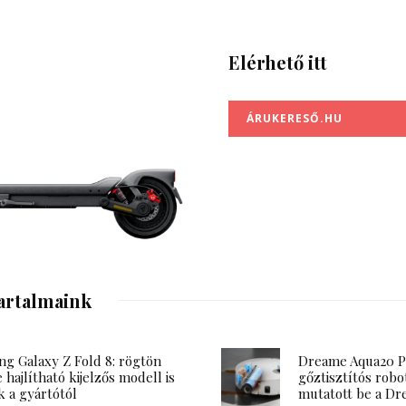
Elérhető itt
ÁRUKERESŐ.HU
artalmaink
g Galaxy Z Fold 8: rögtön
Dreame Aqua20 Pr
 hajlítható kijelzős modell is
gőztisztítós robo
k a gyártótól
mutatott be a D