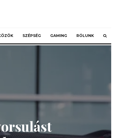
ZKÖZÖK
SZÉPSÉG
GAMING
RÓLUNK
orsulást