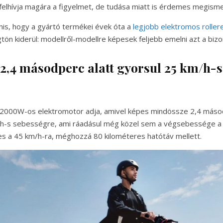
felhívja magára a figyelmet, de tudása miatt is érdemes megisme
is, hogy a gyártó termékei évek óta a
legjobb elektromos roller
tön kiderül: modellről-modellre képesek feljebb emelni azt a bizo
2,4 másodperc alatt gyorsul 25 km/h-s
y 2000W-os elektromotor adja, amivel képes mindössze 2,4 máso
m/h-s sebességre, ami ráadásul még közel sem a végsebessége a 
s a 45 km/h-ra, méghozzá 80 kilométeres hatótáv mellett.