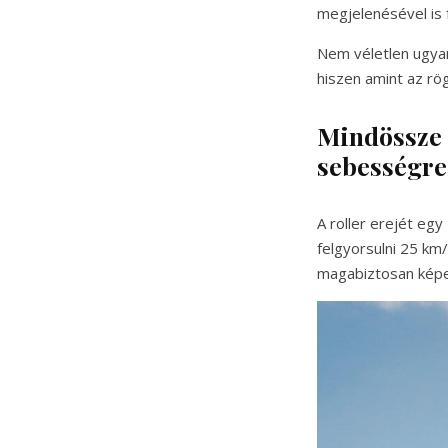
megjelenésével is 
Nem véletlen ugyan
hiszen amint az rög
Mindössze 
sebességre
A roller erejét eg
felgyorsulni 25 k
magabiztosan képe