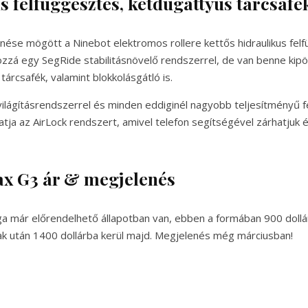
s felfüggesztés, kétdugattyús tárcsafé
ése mögött a Ninebot elektromos rollere kettős hidraulikus fel
zzá egy SegRide stabilitásnövelő rendszerrel, de van benne kipör
tárcsafék, valamint blokkolásgátló is.
 világításrendszerrel és minden eddiginél nagyobb teljesítményű 
tja az AirLock rendszert, amivel telefon segítségével zárhatjuk é
x G3 ár & megjelenés
 már előrendelhető állapotban van, ebben a formában 900 dollárr
ak után 1400 dollárba kerül majd. Megjelenés még márciusban!