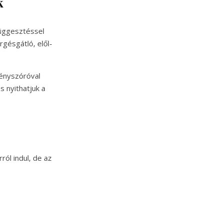
k
függesztéssel
gésgátló, elől-
fényszóróval
s nyithatjuk a
ól indul, de az