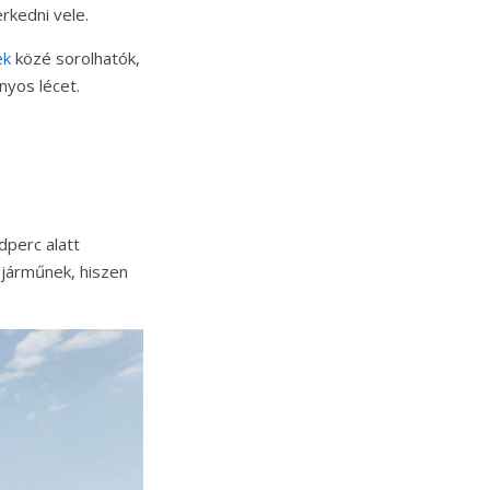
rkedni vele.
ek
közé sorolhatók,
nyos lécet.
dperc alatt
járműnek, hiszen