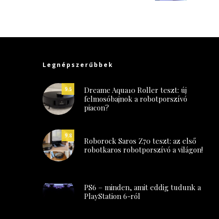
Legnépszerűbbek
Dreame Aqua10 Roller teszt: új
9.5
felmosóbajnok a robotporszívó
piacon?
9.8
Roborock Saros Z70 teszt: az első
robotkaros robotporszívó a világon!
PS6 – minden, amit eddig tudunk a
PlayStation 6-ról