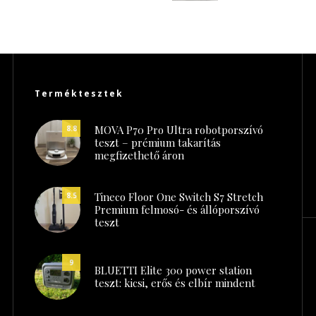
Terméktesztek
MOVA P70 Pro Ultra robotporszívó
8.8
teszt – prémium takarítás
megfizethető áron
Tineco Floor One Switch S7 Stretch
8.5
Premium felmosó- és állóporszívó
teszt
9
BLUETTI Elite 300 power station
teszt: kicsi, erős és elbír mindent