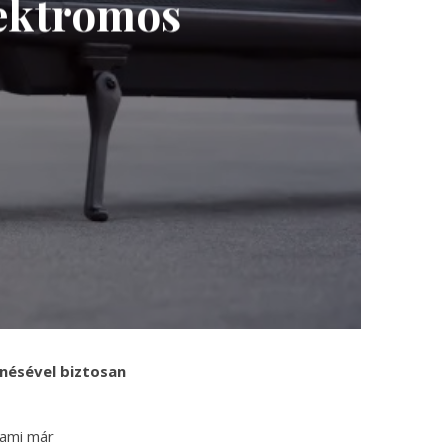
lektromos
enésével biztosan
 ami már