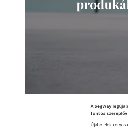
produkál
A Segway legújab
fontos szereplővé
Újabb elektromos r