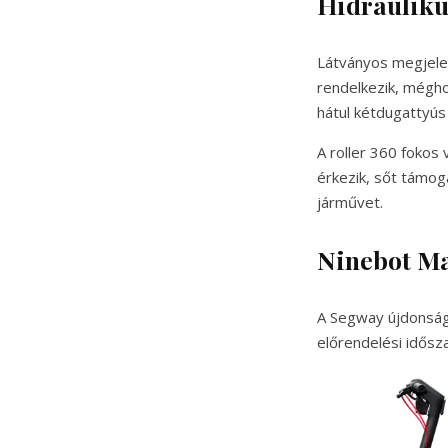
Hidrauliku
Látványos megjelen
rendelkezik, mégho
hátul kétdugattyús 
A roller 360 fokos
érkezik, sőt támoga
járművet.
Ninebot Ma
A Segway újdonsága
előrendelési idősz