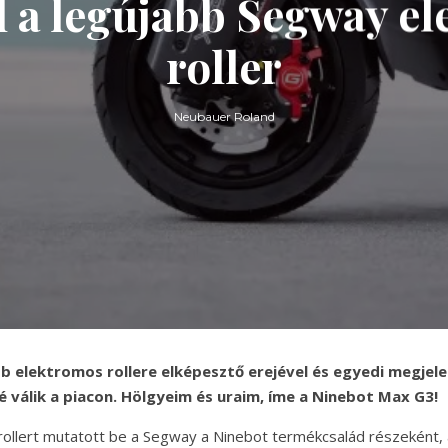
 a legújabb Segway e
roller
Neubauer Roland
b elektromos rollere elképesztő erejével és egyedi megjel
 válik a piacon. Hölgyeim és uraim, íme a Ninebot Max G3!
ollert mutatott be a Segway a Ninebot termékcsalád részeként,