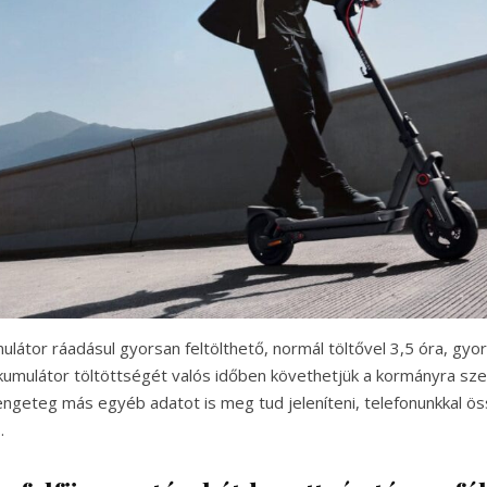
látor ráadásul gyorsan feltölthető, normál töltővel 3,5 óra, gyor
akkumulátor töltöttségét valós időben követhetjük a kormányra sze
rengeteg más egyéb adatot is meg tud jeleníteni, telefonunkkal 
.