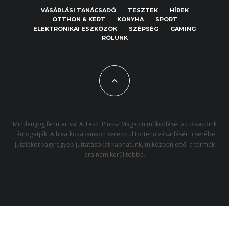
VÁSÁRLÁSI TANÁCSADÓ
TESZTEK
HÍREK
OTTHON & KERT
KONYHA
SPORT
ELEKTRONIKAI ESZKÖZÖK
SZÉPSÉG
GAMING
RÓLUNK
Minden jog fenntartva. A Teszt Plussz Magazin működését az olvasóink
támogatják. A hivatkozásainkon keresztül történő vásárlásért cserébe
jutalékot vagy egyéb juttatásokat kaphatunk, miközben ettől a termék
ára nem kerül többe.