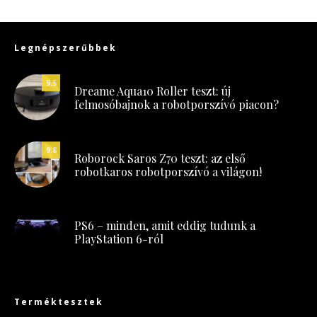
Legnépszerűbbek
9.5
Dreame Aqua10 Roller teszt: új
felmosóbajnok a robotporszívó piacon?
9.8
Roborock Saros Z70 teszt: az első
robotkaros robotporszívó a világon!
PS6 – minden, amit eddig tudunk a
PlayStation 6-ról
Terméktesztek