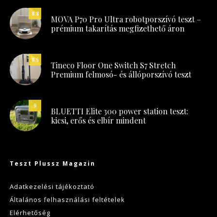
8.8
MOVA P70 Pro Ultra robotporszívó teszt –
prémium takarítás megfizethető áron
8.5
Tineco Floor One Switch S7 Stretch
Premium felmosó- és állóporszívó teszt
9
BLUETTI Elite 300 power station teszt:
kicsi, erős és elbír mindent
Teszt Plussz Magazin
Adatkezelési tájékoztató
Általános felhasználási feltételek
Elérhetőség