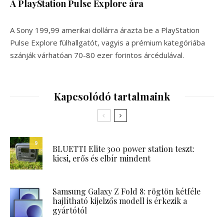
A PlayStation Pulse Explore ára
A Sony 199,99 amerikai dollárra árazta be a PlayStation
Pulse Explore fülhallgatót, vagyis a prémium kategóriába
szánják várhatóan 70-80 ezer forintos árcédulával.
Kapcsolódó tartalmaink
9
BLUETTI Elite 300 power station teszt:
kicsi, erős és elbír mindent
Samsung Galaxy Z Fold 8: rögtön kétféle
hajlítható kijelzős modell is érkezik a
gyártótól