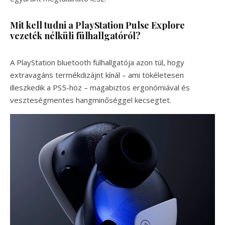
Mit kell tudni a PlayStation Pulse Explore
vezeték nélküli fülhallgatóról?
A PlayStation bluetooth fülhallgatója azon túl, hogy
extravagáns termékdizájnt kínál – ami tökéletesen
illeszkedik a PS5-höz – magabiztos ergonómiával és
veszteségmentes hangminőséggel kecsegtet.