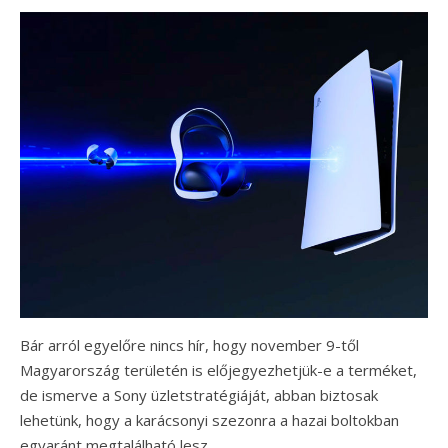
Bár arról egyelőre nincs hír, hogy november 9-től
Magyarország területén is előjegyezhetjük-e a terméket,
de ismerve a Sony üzletstratégiáját, abban biztosak
lehetünk, hogy a karácsonyi szezonra a hazai boltokban
egyaránt megtalálható lesz.