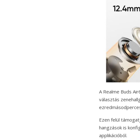
A Realme Buds Air6
választás zenehall
ezredmásodperces 
Ezen felül támogat
hangzások is konfi
applikációból.