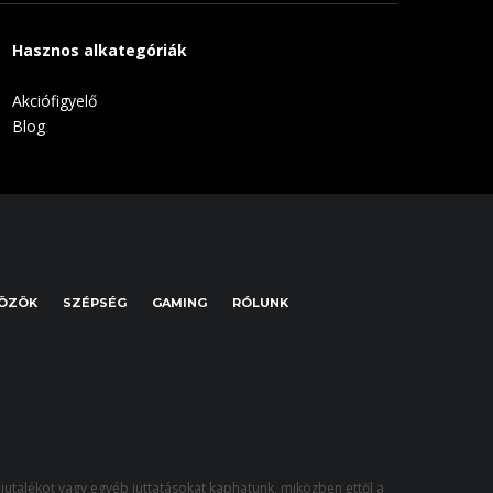
Hasznos alkategóriák
Akciófigyelő
Blog
KÖZÖK
SZÉPSÉG
GAMING
RÓLUNK
jutalékot vagy egyéb juttatásokat kaphatunk, miközben ettől a