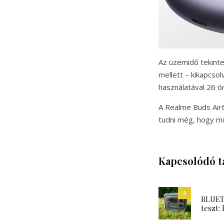
Az üzemidő tekintet
mellett – kikapcso
használatával 26 ó
A Realme Buds Air6 
tudni még, hogy mi
Kapcsolódó t
9
BLUETT
teszt: 