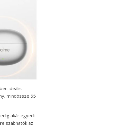
en ideális
ony, mindössze 55
pedig akár egyedi
tre szabhatók az