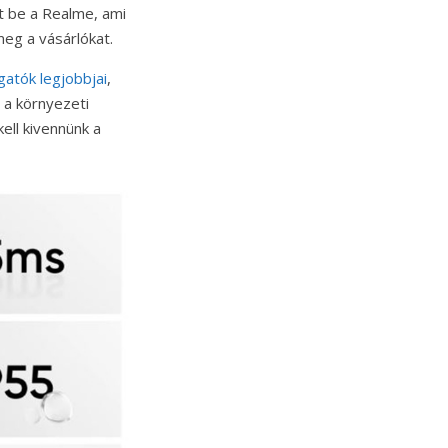
tt be a Realme, ami
meg a vásárlókat.
lgatók legjobbjai
,
 a környezeti
ell kivennünk a