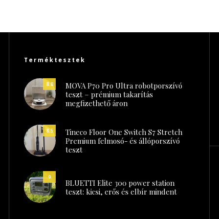
Terméktesztek
MOVA P70 Pro Ultra robotporszívó
8.8
teszt – prémium takarítás
megfizethető áron
Tineco Floor One Switch S7 Stretch
8.5
Premium felmosó- és állóporszívó
teszt
9
BLUETTI Elite 300 power station
teszt: kicsi, erős és elbír mindent