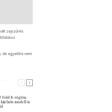
vált zajszűrés
öltődoboz
ra, de egyelőre nem
 Fold 8: rögtön
 kijelzős modell is
ól