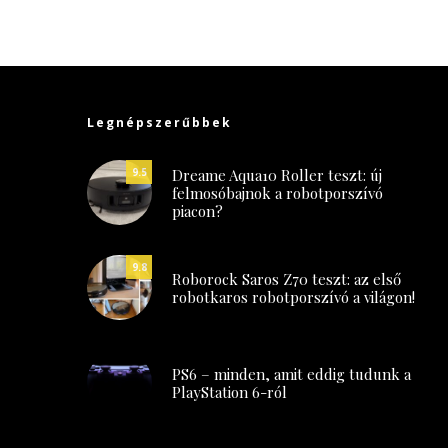
Legnépszerűbbek
Dreame Aqua10 Roller teszt: új
9.5
felmosóbajnok a robotporszívó
piacon?
9.8
Roborock Saros Z70 teszt: az első
robotkaros robotporszívó a világon!
PS6 – minden, amit eddig tudunk a
PlayStation 6-ról