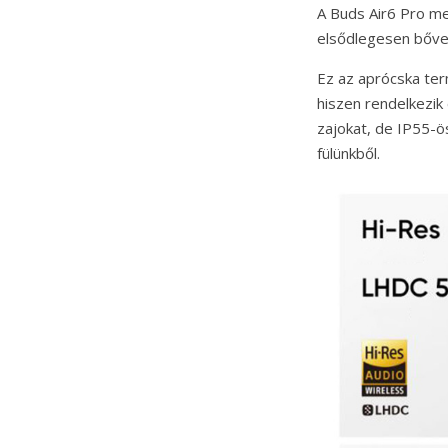
A Buds Air6 Pro me
elsődlegesen bőven 
Ez az aprócska ter
hiszen rendelkezik 
zajokat, de IP55-ö
fülünkből.