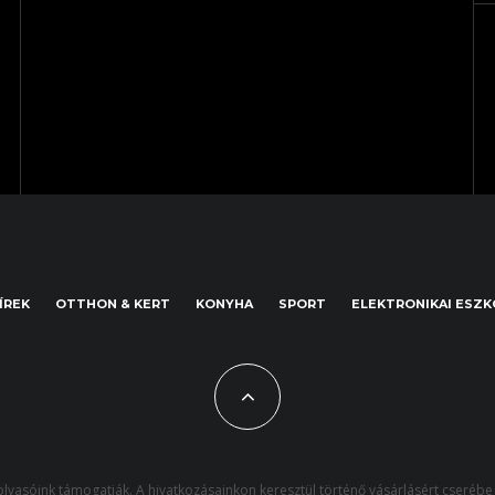
ÍREK
OTTHON & KERT
KONYHA
SPORT
ELEKTRONIKAI ESZ
lvasóink támogatják. A hivatkozásainkon keresztül történő vásárlásért cserébe 