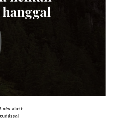
y hanggal
6 név alatt
tudással