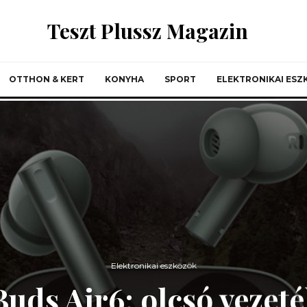
Teszt Plussz Magazin
OTTHON & KERT
KONYHA
SPORT
ELEKTRONIKAI ES
Elektronikai eszközök
uds Air6: olcsó vezeté