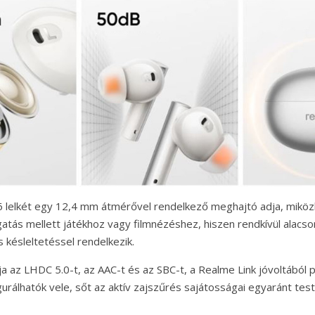
 lelkét egy 12,4 mm átmérővel rendelkező meghajtó adja, miközb
gatás mellett játékhoz vagy filmnézéshez, hiszen rendkívül alacs
késleltetéssel rendelkezik.
ja az LHDC 5.0-t, az AAC-t és az SBC-t, a Realme Link jóvoltából 
gurálhatók vele, sőt az aktív zajszűrés sajátosságai egyaránt tes