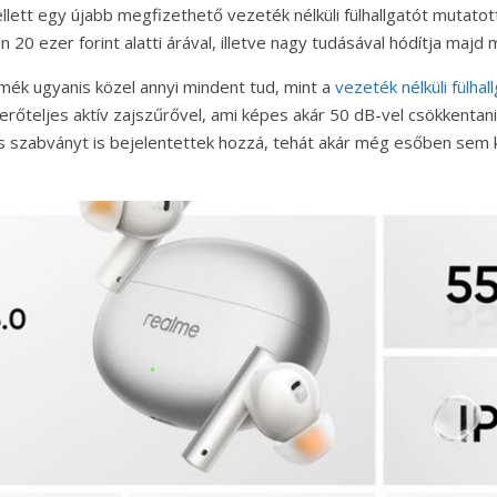
llett egy újabb megfizethető vezeték nélküli fülhallgatót mutato
20 ezer forint alatti árával, illetve nagy tudásával hódítja majd 
mék ugyanis közel annyi mindent tud, mint a
vezeték nélküli fülhal
erőteljes aktív zajszűrővel, ami képes akár 50 dB-vel csökkentani
s szabványt is bejelentettek hozzá, tehát akár még esőben sem k