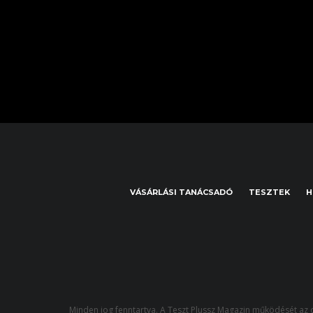
VÁSÁRLÁSI TANÁCSADÓ
TESZTEK
H
Minden jog fenntartva. A Teszt Plussz Magazin működését az o