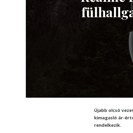
fülhallg
Újabb olcsó vezet
kimagasló ár-ért
rendelkezik.