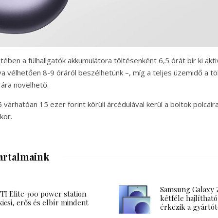
ében a fülhallgatók akkumulátora töltésenként 6,5 órát bír ki akti
lva vélhetően 8-9 óráról beszélhetünk –, míg a teljes üzemidő a t
rára növelhető.
várhatóan 15 ezer forint körüli árcédulával kerül a boltok polcai
kor.
artalmaink
Samsung Galaxy Z
I Elite 300 power station
kétféle hajlítható
kicsi, erős és elbír mindent
érkezik a gyártót