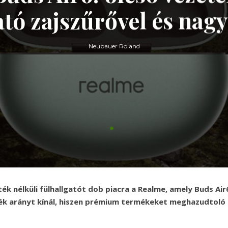
ató zajszűrővel és nag
Neubauer Roland
ék nélküli fülhallgatót dob piacra a Realme, amely Buds Air
ék arányt kínál, hiszen prémium termékeket meghazudtoló 