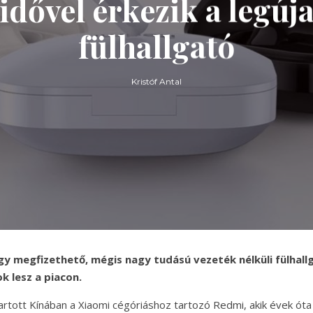
idővel érkezik a legúj
fülhallgató
Kristóf Antal
y megfizethető, mégis nagy tudású vezeték nélküli fülhallga
k lesz a piacon.
artott Kínában a Xiaomi cégóriáshoz tartozó Redmi, akik évek ó