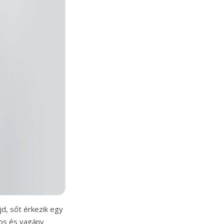
jd, sőt érkezik egy
los és vagány