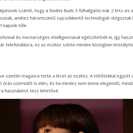
lépésnek számít, hogy a Redmi Buds 5 fülhallgatói már 2 kHz-es 
znak, amihez háromszintű zajcsökkentő technológiát dolgoztak k
 kapunk tőle.
fonnal és mesterséges intelligenciával egészítették ki, így haszn
kár telefonálásra, ez az eszköz szinte minden közegben kristályti
ve szintén magasra tette a lécet az eszköz. A töltőtokkal együtt 
 40 órás üzemidőt is eléri, és ha mindez nem lenne elegendő, min
ra használatot tesz lehetővé.