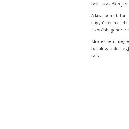
belül is az élen j
A kínai bemutatón 
nagy örömére lehull
a korábbi generáció
Mindez nem megle
beválogattuk a le
rajta.