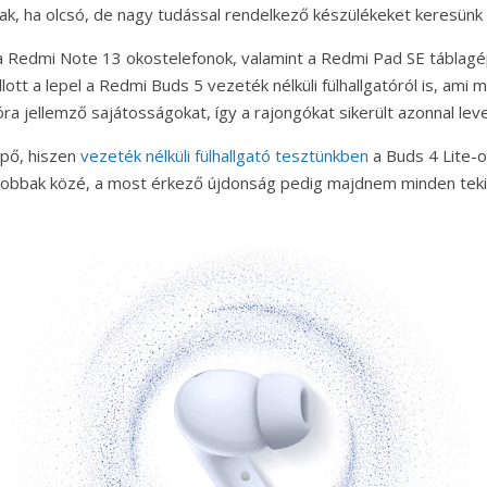
árnak, ha olcsó, de nagy tudással rendelkező készülékeket keresün
a Redmi Note 13 okostelefonok, valamint a Redmi Pad SE táblagé
ott a lepel a Redmi Buds 5 vezeték nélküli fülhallgatóról is, ami
ra jellemző sajátosságokat, így a rajongókat sikerült azonnal leve
pő, hiszen
vezeték nélküli fülhallgató tesztünkben
a Buds 4 Lite-
gjobbak közé, a most érkező újdonság pedig majdnem minden teki