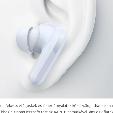
ben fekete, világoskék és fehér árnyalatok közül válogathatunk ma
s. Ehhez a Xiaomi összefogott az AAPE ruhamárkával, ami egy fiata