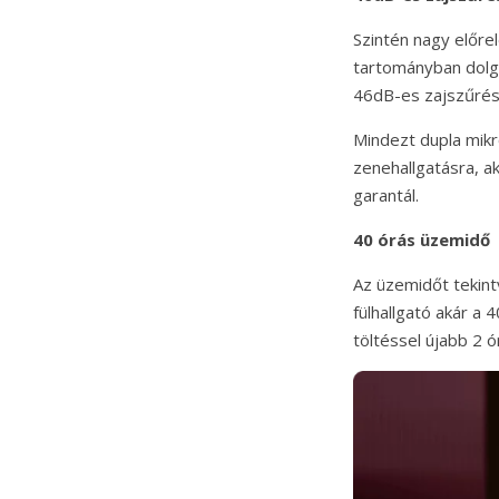
Szintén nagy előre
tartományban dolgo
46dB-es zajszűrést
Mindezt dupla mikro
zenehallgatásra, a
garantál.
40 órás üzemidő
Az üzemidőt tekint
fülhallgató akár a
töltéssel újabb 2 ó