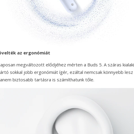
növelték az ergonómiát
laposan megváltozott elődjéhez mérten a Buds 5. A száras kialak
rtó sokkal jobb ergonómiát ígér, ezáltal nemcsak könnyebb lesz b
hanem biztosabb tartásra is számíthatunk tőle.