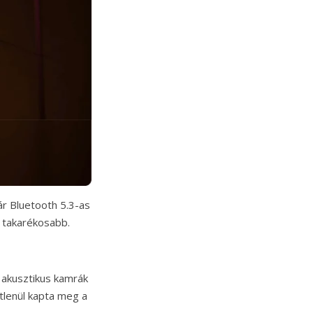
ár Bluetooth 5.3-as
 takarékosabb.
z akusztikus kamrák
tlenül kapta meg a