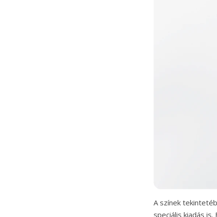
A színek tekinteté
speciális kiadás i