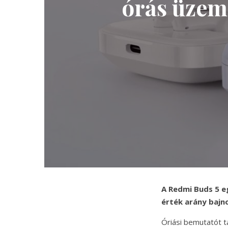
órás üzem
A Redmi Buds 5 eg
érték arány bajno
Óriási bemutatót t