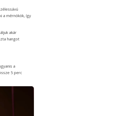
szélessávú
i a mérnökök, így
áljuk akár
szta hangot
ugyanis a
dössze 5 perc