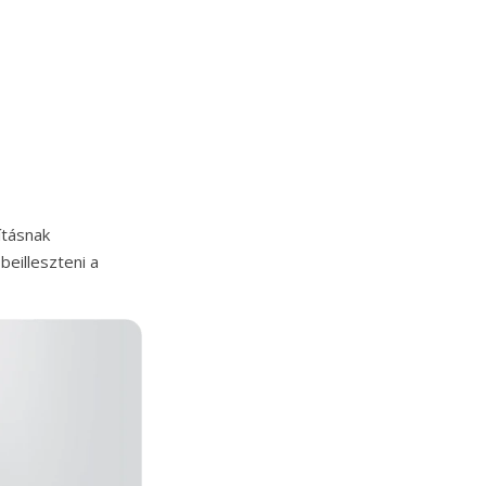
ításnak
eilleszteni a