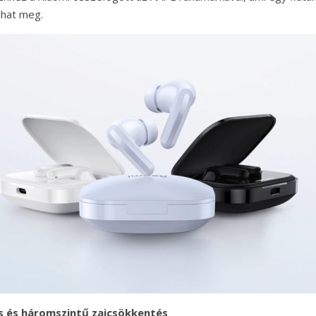
lhat meg.
s és háromszintű zajcsökkentés