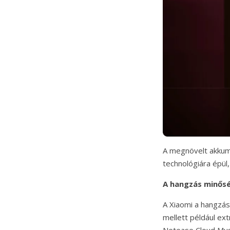
A megnövelt akkumu
technológiára épü
A hangzás minős
A Xiaomi a hangzás
mellett például ex
Netease Cloud Musi