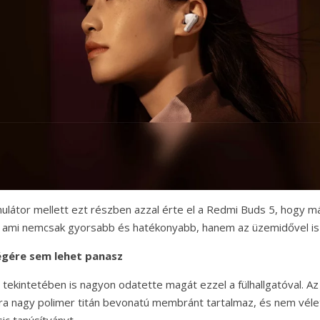
látor mellett ezt részben azzal érte el a Redmi Buds 5, hogy m
l, ami nemcsak gyorsabb és hatékonyabb, hanem az üzemidővel is
égére sem lehet panasz
 tekintetében is nagyon odatette magát ezzel a fülhallgatóval. A
tra nagy polimer titán bevonatú membránt tartalmaz, és nem véle
c tanúsítványt.