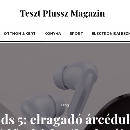
Teszt Plussz Magazin
OTTHON & KERT
KONYHA
SPORT
ELEKTRONIKAI ES
Blog
s 5: elragadó árcédul