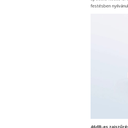
festésben nyilvánu
46dB-es zajszűré