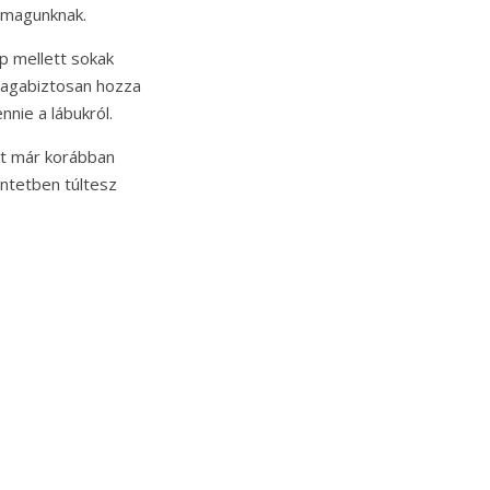
k magunknak.
p mellett sokak
 magabiztosan hozza
nnie a lábukról.
ot már korábban
ntetben túltesz