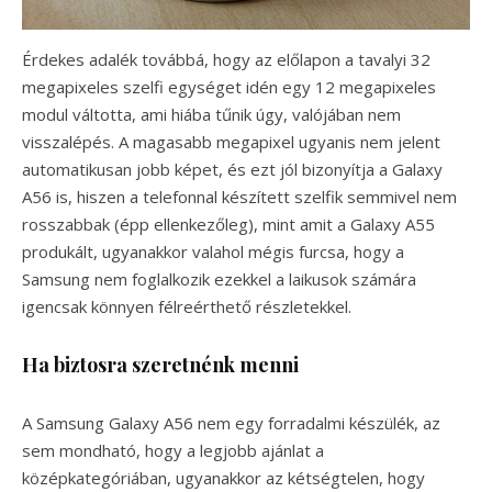
Érdekes adalék továbbá, hogy az előlapon a tavalyi 32
megapixeles szelfi egységet idén egy 12 megapixeles
modul váltotta, ami hiába tűnik úgy, valójában nem
visszalépés. A magasabb megapixel ugyanis nem jelent
automatikusan jobb képet, és ezt jól bizonyítja a Galaxy
A56 is, hiszen a telefonnal készített szelfik semmivel nem
rosszabbak (épp ellenkezőleg), mint amit a Galaxy A55
produkált, ugyanakkor valahol mégis furcsa, hogy a
Samsung nem foglalkozik ezekkel a laikusok számára
igencsak könnyen félreérthető részletekkel.
Ha biztosra szeretnénk menni
A Samsung Galaxy A56 nem egy forradalmi készülék, az
sem mondható, hogy a legjobb ajánlat a
középkategóriában, ugyanakkor az kétségtelen, hogy