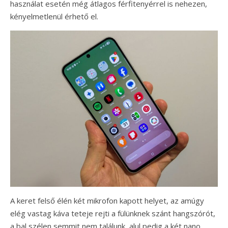
használat esetén még átlagos férfitenyérrel is nehezen,
kényelmetlenül érhető el.
A keret felső élén két mikrofon kapott helyet, az amúgy
elég vastag káva teteje rejti a fülünknek szánt hangszórót,
a bal szélen semmit nem találunk, alul pedig a két nano