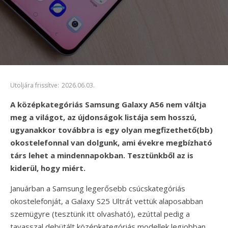
Utoljára frissítve:
2026.06.03.
A középkategóriás Samsung Galaxy A56 nem váltja
meg a világot, az újdonságok listája sem hosszú,
ugyanakkor továbbra is egy olyan megfizethető(bb)
okostelefonnal van dolgunk, ami évekre megbízható
társ lehet a mindennapokban. Tesztünkből az is
kiderül, hogy miért.
Januárban a Samsung legerősebb csúcskategóriás
okostelefonját, a Galaxy S25 Ultrát vettük alaposabban
szemügyre (tesztünk itt olvasható), ezúttal pedig a
tavasszal debütált középkategóriás modellek legjobban