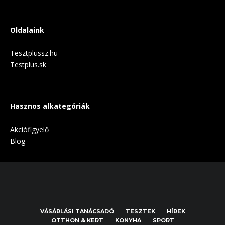
Oldalaink
Tesztplussz.hu
Testplus.sk
Hasznos alkategóriák
Akciófigyelő
Blog
VÁSÁRLÁSI TANÁCSADÓ
TESZTEK
HÍREK
OTTHON & KERT
KONYHA
SPORT