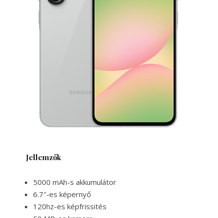
Jellemzők
5000 mAh-s akkumulátor
6.7″-es képernyő
120hz-es képfrissités