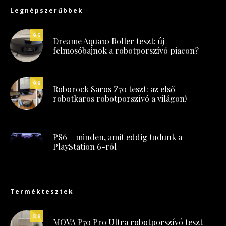
Legnépszerűbbek
9.5
Dreame Aqua10 Roller teszt: új
felmosóbajnok a robotporszívó piacon?
9.8
Roborock Saros Z70 teszt: az első
robotkaros robotporszívó a világon!
PS6 – minden, amit eddig tudunk a
PlayStation 6-ról
Terméktesztek
8.8
MOVA P70 Pro Ultra robotporszívó teszt –