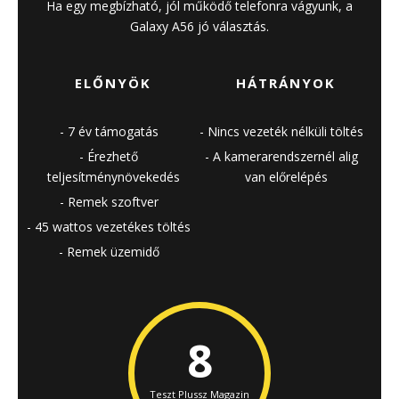
Ha egy megbízható, jól működő telefonra vágyunk, a
Galaxy A56 jó választás.
ELŐNYÖK
HÁTRÁNYOK
7 év támogatás
Nincs vezeték nélküli töltés
Érezhető
A kamerarendszernél alig
teljesítménynövekedés
van előrelépés
Remek szoftver
45 wattos vezetékes töltés
Remek üzemidő
8
Teszt Plussz Magazin