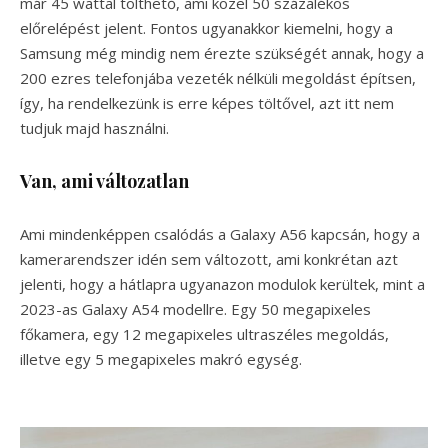
már 45 wattal tölthető, ami közel 50 százalékos
előrelépést jelent. Fontos ugyanakkor kiemelni, hogy a
Samsung még mindig nem érezte szükségét annak, hogy a
200 ezres telefonjába vezeték nélküli megoldást építsen,
így, ha rendelkezünk is erre képes töltővel, azt itt nem
tudjuk majd használni.
Van, ami változatlan
Ami mindenképpen csalódás a Galaxy A56 kapcsán, hogy a
kamerarendszer idén sem változott, ami konkrétan azt
jelenti, hogy a hátlapra ugyanazon modulok kerültek, mint a
2023-as Galaxy A54 modellre. Egy 50 megapixeles
főkamera, egy 12 megapixeles ultraszéles megoldás,
illetve egy 5 megapixeles makró egység.