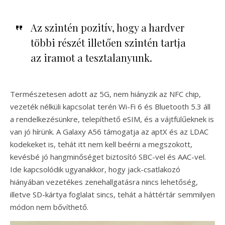
Az szintén pozitív, hogy a hardver
többi részét illetően szintén tartja
az iramot a tesztalanyunk.
Természetesen adott az 5G, nem hiányzik az NFC chip,
vezeték nélküli kapcsolat terén Wi-Fi 6 és Bluetooth 5.3 áll
a rendelkezésünkre, telepíthető eSIM, és a vájtfülűeknek is
van jó hírünk. A Galaxy A56 támogatja az aptX és az LDAC
kodekeket is, tehát itt nem kell beérni a megszokott,
kevésbé jó hangminőséget biztosító SBC-vel és AAC-vel.
Ide kapcsolódik ugyanakkor, hogy jack-csatlakozó
hiányában vezetékes zenehallgatásra nincs lehetőség,
illetve SD-kártya foglalat sincs, tehát a háttértár semmilyen
módon nem bővíthető.