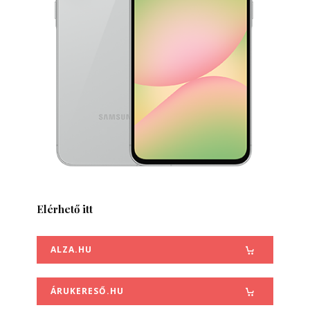
Elérhető itt
ALZA.HU
ÁRUKERESŐ.HU