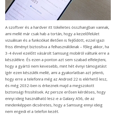
A szoftver és a hardver itt tökéletes összhangban vannak,
ami mellé már csak hab a tortán, hogy a kezelőfelület
vizuálisan és a funkciókat illetően is fejlődött, ezzel igazi
friss élményt biztosítva a felhasználóknak – főleg akkor, ha
3-4 évvel ezelőtt vásárolt Samsung mobilról váltunk erre a
készülékre. És ezen a ponton azt sem szabad elfelejteni,
hogy a gyártó nem kevesebb, mint hét évnyi támogatást
ígér ezen készülék mellé, ami a gyakorlatban azt jelenti,
hogy erre a telefonra még az Android 22 is elérhető lesz,
és még 2032-ben is érkeznek majd a megszokott
biztonsági frissítések. Az persze erősen kérdéses, hogy
ennyi ideig használható lesz-e a Galaxy A56, de az
mindenképpen dicséretes, hogy a Samsung ennyi ideig
nem engedi el a telefon kezét.