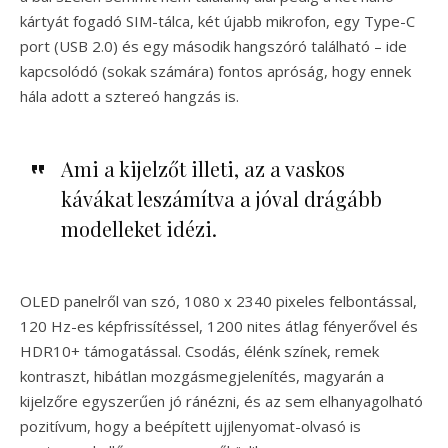
kártyát fogadó SIM-tálca, két újabb mikrofon, egy Type-C
port (USB 2.0) és egy második hangszóró található – ide
kapcsolódó (sokak számára) fontos apróság, hogy ennek
hála adott a sztereó hangzás is.
Ami a kijelzőt illeti, az a vaskos
kávákat leszámítva a jóval drágább
modelleket idézi.
OLED panelről van szó, 1080 x 2340 pixeles felbontással,
120 Hz-es képfrissítéssel, 1200 nites átlag fényerővel és
HDR10+ támogatással. Csodás, élénk színek, remek
kontraszt, hibátlan mozgásmegjelenítés, magyarán a
kijelzőre egyszerűen jó ránézni, és az sem elhanyagolható
pozitívum, hogy a beépített ujjlenyomat-olvasó is