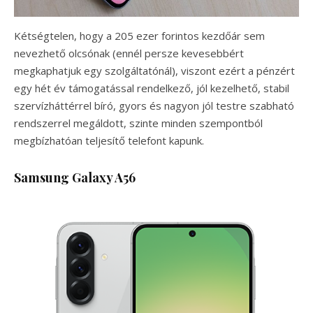
Kétségtelen, hogy a 205 ezer forintos kezdőár sem
nevezhető olcsónak (ennél persze kevesebbért
megkaphatjuk egy szolgáltatónál), viszont ezért a pénzért
egy hét év támogatással rendelkező, jól kezelhető, stabil
szervízháttérrel bíró, gyors és nagyon jól testre szabható
rendszerrel megáldott, szinte minden szempontból
megbízhatóan teljesítő telefont kapunk.
Samsung Galaxy A56