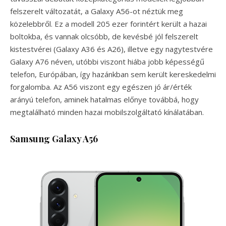
felszerelt változatát, a Galaxy A56-ot néztük meg
közelebbről. Ez a modell 205 ezer forintért került a hazai
boltokba, és vannak olcsóbb, de kevésbé jól felszerelt
kistestvérei (Galaxy A36 és A26), illetve egy nagytestvére
Galaxy A76 néven, utóbbi viszont hiába jobb képességű
telefon, Európában, így hazánkban sem került kereskedelmi
forgalomba. Az A56 viszont egy egészen jó ár/érték
arányú telefon, aminek hatalmas előnye továbbá, hogy
megtalálható minden hazai mobilszolgáltató kínálatában.
Samsung Galaxy A56