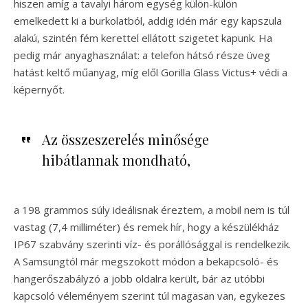
hiszen amíg a tavalyi három egység külön-külön
emelkedett ki a burkolatból, addig idén már egy kapszula
alakú, szintén fém kerettel ellátott szigetet kapunk. Ha
pedig már anyaghasználat: a telefon hátsó része üveg
hatást keltő műanyag, míg elől Gorilla Glass Victus+ védi a
képernyőt.
Az összeszerelés minősége
hibátlannak mondható,
a 198 grammos súly ideálisnak éreztem, a mobil nem is túl
vastag (7,4 milliméter) és remek hír, hogy a készülékház
IP67 szabvány szerinti víz- és porállósággal is rendelkezik.
A Samsungtól már megszokott módon a bekapcsoló- és
hangerőszabályzó a jobb oldalra került, bár az utóbbi
kapcsoló véleményem szerint túl magasan van, egykezes