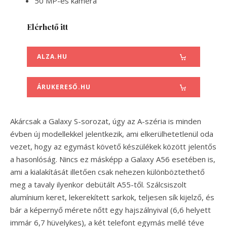
50 MP-es kamera
Elérhető itt
ALZA.HU
ÁRUKERESŐ.HU
Akárcsak a Galaxy S-sorozat, úgy az A-széria is minden
évben új modellekkel jelentkezik, ami elkerülhetetlenül oda
vezet, hogy az egymást követő készülékek között jelentős
a hasonlóság. Nincs ez másképp a Galaxy A56 esetében is,
ami a kialakítását illetően csak nehezen különböztethető
meg a tavaly ilyenkor debütált A55-től. Szálcsiszolt
alumínium keret, lekerekített sarkok, teljesen sík kijelző, és
bár a képernyő mérete nőtt egy hajszálnyival (6,6 helyett
immár 6,7 hüvelykes), a két telefont egymás mellé téve