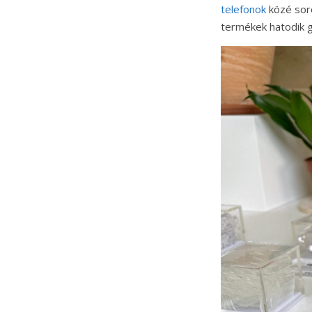
telefonok
közé soro
termékek hatodik g