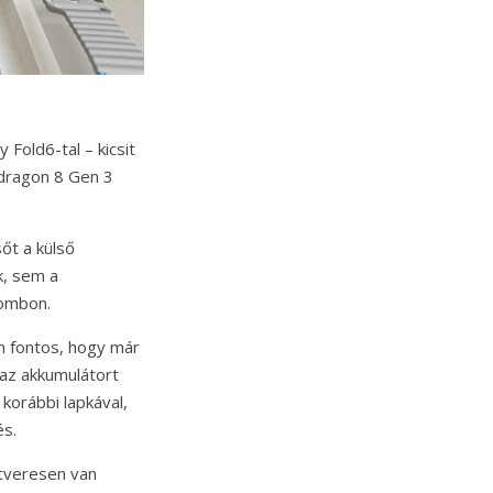
Fold6-tal – kicsit
pdragon 8 Gen 3
őt a külső
k, sem a
gombon.
n fontos, hogy már
 az akkumulátort
korábbi lapkával,
és.
ftveresen van