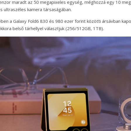
szenzor maradt az 50 megapixeles egység, méghozzá egy 10 meg
s ultraszéles kamera társaságában.
ében a Galaxy Fold6 830 és 980 ezer forint közötti ársávban kapo
kora belső tárhellyel választjuk (256/512GB, 1TB).