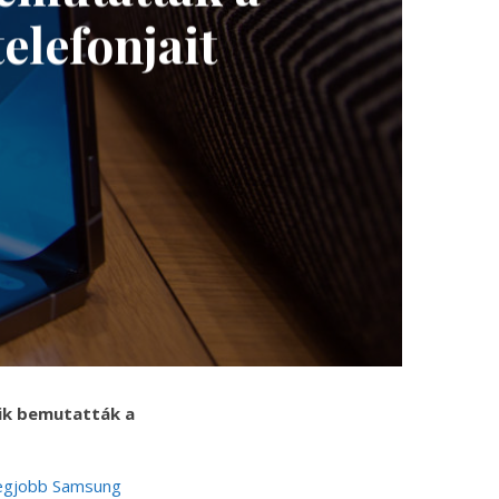
elefonjait
kik bemutatták a
egjobb Samsung