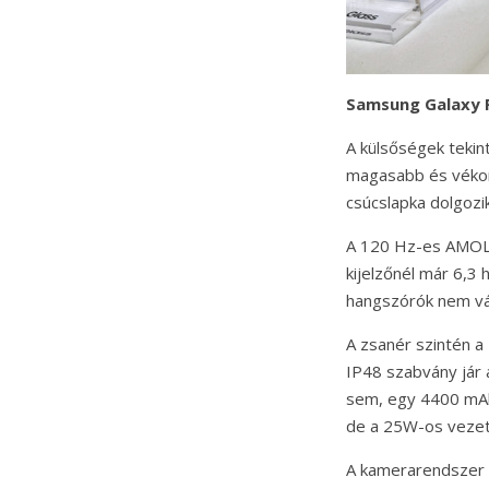
Samsung Galaxy 
A külsőségek tekin
magasabb és vékony
csúcslapka dolgoz
A 120 Hz-es AMOLED
kijelzőnél már 6,3
hangszórók nem vá
A zsanér szintén a
IP48 szabvány jár 
sem, egy 4400 mAh-
de a 25W-os vezet
A kamerarendszer 