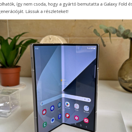
lhatók, így nem csoda, hogy a gyártó bemutatta a Galaxy Fold és
enerációját. Lássuk a részleteket!