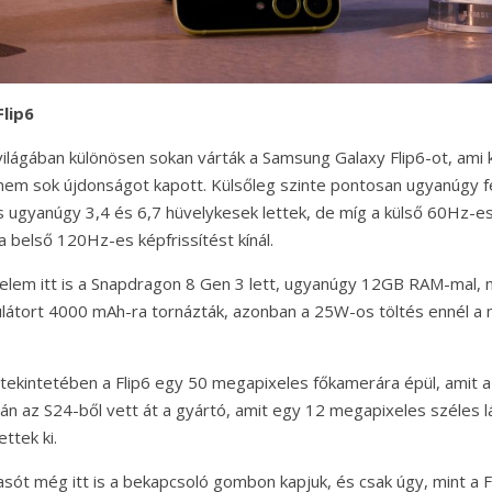
lip6
világában különösen sokan várták a Samsung Galaxy Flip6-ot, ami 
em sok újdonságot kapott. Külsőleg szinte pontosan ugyanúgy fes
 is ugyanúgy 3,4 és 6,7 hüvelykesek lettek, de míg a külső 60Hz
a belső 120Hz-es képfrissítést kínál.
elem itt is a Snapdragon 8 Gen 3 lett, ugyanúgy 12GB RAM-mal, m
látort 4000 mAh-ra tornázták, azonban a 25W-os töltés ennél a
ekintetében a Flip6 egy 50 megapixeles főkamerára épül, amit 
pján az S24-ből vett át a gyártó, amit egy 12 megapixeles széles 
ttek ki.
asót még itt is a bekapcsoló gombon kapjuk, és csak úgy, mint a 