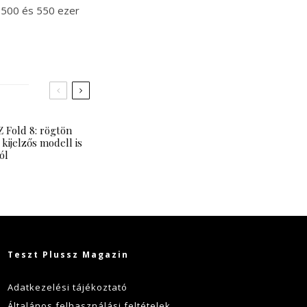
n 500 és 550 ezer
 Fold 8: rögtön
 kijelzős modell is
ól
Teszt Plussz Magazin
Adatkezelési tájékoztató
Általános felhasználási feltételek