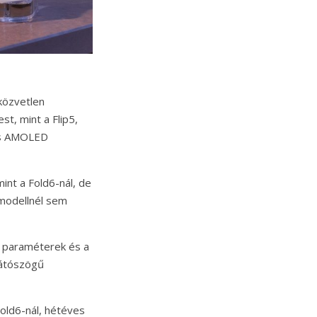
közvetlen
t, mint a Flip5,
-es AMOLED
int a Fold6-nál, de
 modellnél sem
a paraméterek és a
látószögű
Fold6-nál, hétéves