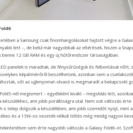
Fold6
tetében a Samsung csak finomhangolásokat hajtott végre a Galaxy 
abb lett –, de belül már nagyobbak az eltérések, hiszen a Sna
ik benne 12 GB RAM és egy új hűtőrendszer társaságában.
 panelek is maradtak, de fénysűrűségük és felbontásuk nőtt, s
 hüvelykes képátmérőről beszélhetünk, azonban sem a csatlakozó
ltoztak, sőt az ujjlenyomat-olvasó is megmaradt a bekapcsoló 
 Fold5-nél megismert – egyébként kiváló – megoldás lett, azonba
a készülékhez, ami jobb porállóságra utal. Nem sok változás érte
s telep dolgozik a készülékben, ami jobb üzemidőt nyújt, mint a 
ékes és a 15W-os vezeték nélküli töltés még mindig nagyon kev
tekintetében sem érte nagyobb változás a Galaxy Fold6-ot. Szo