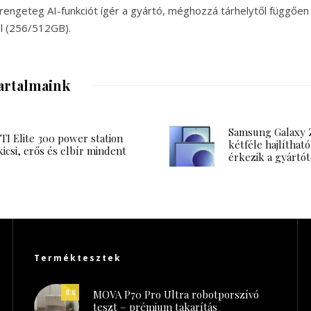
és rengeteg AI-funkciót ígér a gyártó, méghozzá tárhelytől függőe
al (256/512GB).
artalmaink
Samsung Galaxy Z
I Elite 300 power station
kétféle hajlítható
kicsi, erős és elbír mindent
érkezik a gyártót
Terméktesztek
MOVA P70 Pro Ultra robotporszívó
8.8
teszt – prémium takarítás