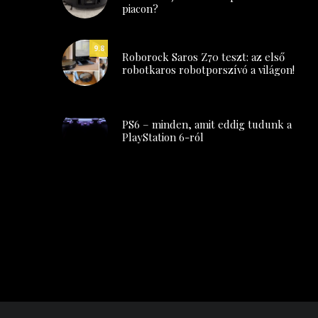
piacon?
9.8
Roborock Saros Z70 teszt: az első
robotkaros robotporszívó a világon!
PS6 – minden, amit eddig tudunk a
PlayStation 6-ról