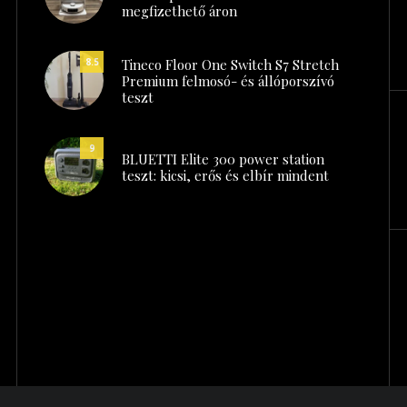
megfizethető áron
Tineco Floor One Switch S7 Stretch
8.5
Premium felmosó- és állóporszívó
teszt
9
BLUETTI Elite 300 power station
teszt: kicsi, erős és elbír mindent