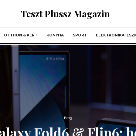
Teszt Plussz Magazin
OTTHON & KERT
KONYHA
SPORT
ELEKTRONIKAI ES
Blog
laxy Fold6 & Flip6: b