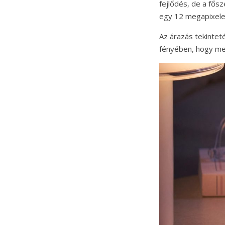
fejlődés, de a fő
egy 12 megapixele
Az árazás tekintet
fényében, hogy mek