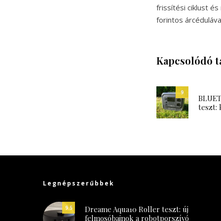
frissítési ciklust 
forintos árcéduláv
Kapcsolódó t
9
BLUETT
teszt: 
Legnépszerűbbek
Dreame Aqua10 Roller teszt: új
9.5
felmosóbajnok a robotporszívó