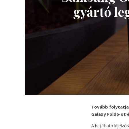
gyártó le
Tovább folytatja 
Galaxy Fold6-ot é
A hajlítható kijel