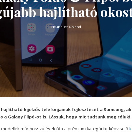
gújabb hajlítható okost
Neubauer Roland
hajlítható kijelzős telefonjainak fejlesztését a Samsung, a
s a Galaxy Flip6-ot is. Lássuk, hogy mit tudtunk meg róluk!
zős modellek már hosszú évek óta a prémium kategóriát képviselő
l