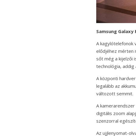
Samsung Galaxy F
A kagylótelefonok 
elődjéhez mérten n
sőt még a kijelzői
technológia, addig 
A központi hardver
legalább az akkumu
változott semmit.
A kamerarendszer t
digitális zoom ala
szenzorral egészíte
Az ujjlenyomat-olv