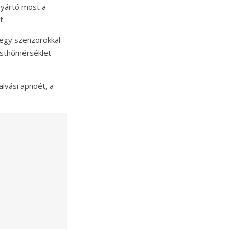
gyártó most a
t.
 egy szenzorokkal
esthőmérséklet
alvási apnoét, a