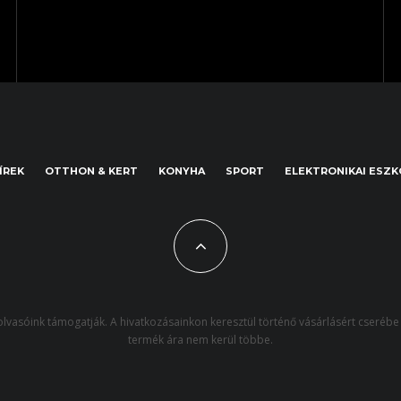
ÍREK
OTTHON & KERT
KONYHA
SPORT
ELEKTRONIKAI ESZ
lvasóink támogatják. A hivatkozásainkon keresztül történő vásárlásért cserébe 
termék ára nem kerül többe.