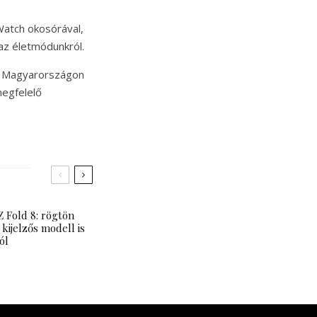
atch okosórával,
 az életmódunkról.
 – Magyarországon
megfelelő
 Fold 8: rögtön
 kijelzős modell is
ól