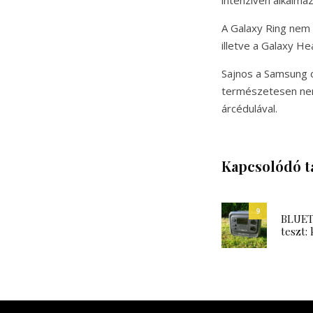
A Galaxy Ring nem
illetve a Galaxy H
Sajnos a Samsung o
természetesen nem
árcédulával.
Kapcsolódó t
9
BLUETT
teszt: 