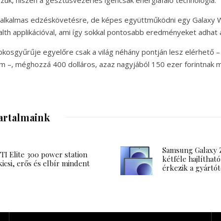
 alkalmas edzéskövetésre, de képes együttműködni egy Galaxy W
ealth applikációval, ami így sokkal pontosabb eredményeket adhat
kosgyűrűje egyelőre csak a világ néhány pontján lesz elérhető
 –, méghozzá 400 dolláros, azaz nagyjából 150 ezer forintnak 
artalmaink
Samsung Galaxy Z
I Elite 300 power station
kétféle hajlítható
kicsi, erős és elbír mindent
érkezik a gyártót