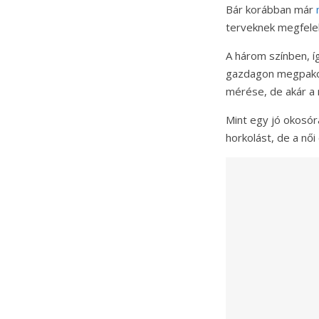
Bár korábban már
terveknek megfelel
A három színben, í
gazdagon megpakol
mérése, de akár a
Mint egy jó okosóra
horkolást, de a női