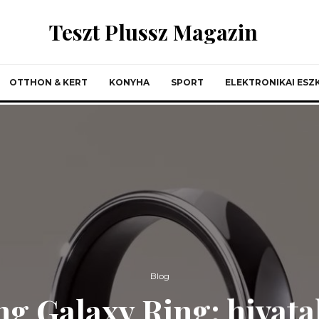
Teszt Plussz Magazin
OTTHON & KERT
KONYHA
SPORT
ELEKTRONIKAI ES
Blog
g Galaxy Ring: hivatal