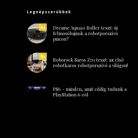
Legnépszerűbbek
Dreame Aqua10 Roller teszt: új
9.5
felmosóbajnok a robotporszívó
piacon?
9.8
Roborock Saros Z70 teszt: az első
robotkaros robotporszívó a világon!
PS6 – minden, amit eddig tudunk a
PlayStation 6-ról