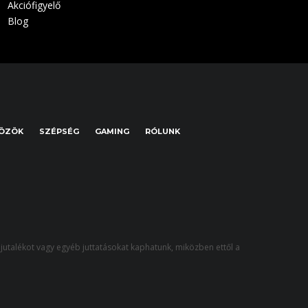
Akciófigyelő
Blog
KÖZÖK
SZÉPSÉG
GAMING
RÓLUNK
jutalékot vagy egyéb juttatásokat kaphatunk, miközben ettől a