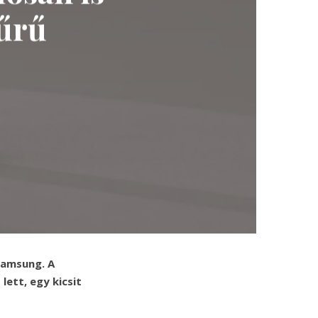
űrű
Samsung. A
ett, egy kicsit