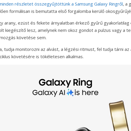
minden részletet összegyűjtöttünk a Samsung Galaxy Ringről
, a 
ően formálisan is bemutatta első forgalomba kerülő okosgyűrűjé
gy arany, ezüst és fekete árnyalatban érkező gyűrű gyakorlatilag
t kiegészítő lesz, amelynek nem okoz gondot a pulzus vagy a t
 mozgás követése sem.
, tudja monitorozni az alvást, a légzési ritmust, fel tudja tárni az 
 ciklus követésére is tökéletesen alkalmas.