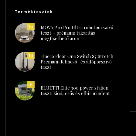
Terméktesztek
MOVA P70 Pro Ultra robotporszívó
8.8
teszt – prémium takarítás
megfizethető áron
Tineco Floor One Switch S7 Stretch
8.5
Premium felmosó- és állóporszívó
teszt
9
BLUETTI Elite 300 power station
teszt: kicsi, erős és elbír mindent