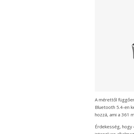
A mérettől függőe
Bluetooth 5.4-en k
hozzá, ami a 361 m
Érdekesség, hogy e
intenzíven alkalma