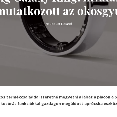
mutatkozott az okosgy
Neubauer Roland
kos termékcsaláddal szeretné megvetni a lábát a piacon a 
okosórás funkciókkal gazdagon megáldott aprócska eszköz l