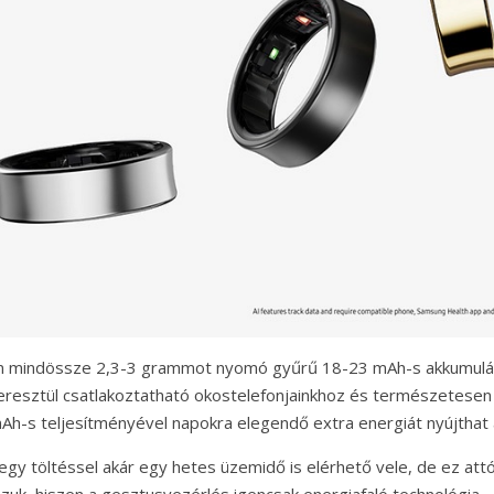
n mindössze 2,3-3 grammot nyomó gyűrű 18-23 mAh-s akkumuláto
eresztül csatlakoztatható okostelefonjainkhoz és természetesen t
Ah-s teljesítményével napokra elegendő extra energiát nyújthat
gy töltéssel akár egy hetes üzemidő is elérhető vele, de ez attó
zzuk, hiszen a gesztusvezérlés igencsak energiafaló technológia.