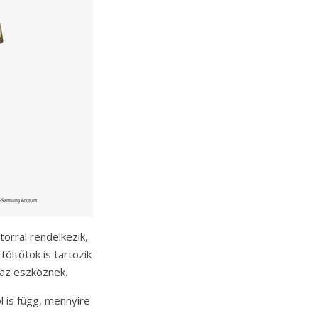
rral rendelkezik,
öltőtok is tartozik
 az eszköznek.
l is függ, mennyire