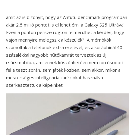
amit az is bizonyít, hogy az Antutu benchmark programban
akár 2,5 millió pontot is el lehet érni a Galaxy S25 Ultrával.
Ezen a ponton persze rögtön felmerülhet a kérdés, hogy
vajon mennyire melegszik a készülék? A mérnökök
számoltak a telefonok extra erejével, és a korábbinál 40
százalékkal nagyobb hűtőkamrát terveztek az új
csúcsmobilba, ami ennek köszönhetően nem forrósodott
fel a teszt során, sem játék közben, sem akkor, mikor a
mesterséges intelligencia-funkciókat használva
szerkesztettük a képeinket.