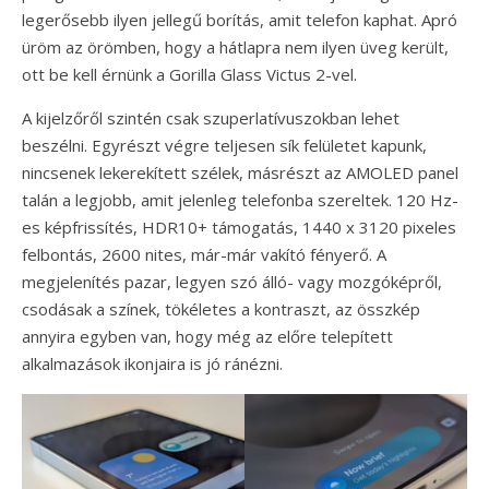
legerősebb ilyen jellegű borítás, amit telefon kaphat. Apró
üröm az örömben, hogy a hátlapra nem ilyen üveg került,
ott be kell érnünk a Gorilla Glass Victus 2-vel.
A kijelzőről szintén csak szuperlatívuszokban lehet
beszélni. Egyrészt végre teljesen sík felületet kapunk,
nincsenek lekerekített szélek, másrészt az AMOLED panel
talán a legjobb, amit jelenleg telefonba szereltek. 120 Hz-
es képfrissítés, HDR10+ támogatás, 1440 x 3120 pixeles
felbontás, 2600 nites, már-már vakító fényerő. A
megjelenítés pazar, legyen szó álló- vagy mozgóképről,
csodásak a színek, tökéletes a kontraszt, az összkép
annyira egyben van, hogy még az előre telepített
alkalmazások ikonjaira is jó ránézni.