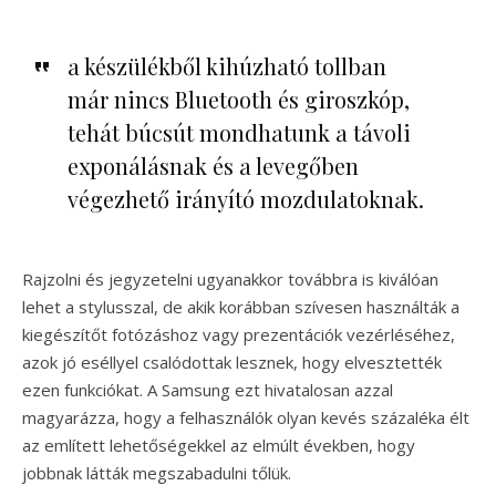
a készülékből kihúzható tollban
már nincs Bluetooth és giroszkóp,
tehát búcsút mondhatunk a távoli
exponálásnak és a levegőben
végezhető irányító mozdulatoknak.
Rajzolni és jegyzetelni ugyanakkor továbbra is kiválóan
lehet a stylusszal, de akik korábban szívesen használták a
kiegészítőt fotózáshoz vagy prezentációk vezérléséhez,
azok jó eséllyel csalódottak lesznek, hogy elvesztették
ezen funkciókat. A Samsung ezt hivatalosan azzal
magyarázza, hogy a felhasználók olyan kevés százaléka élt
az említett lehetőségekkel az elmúlt években, hogy
jobbnak látták megszabadulni tőlük.