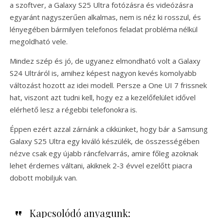
a szoftver, a Galaxy S25 Ultra fotózásra és videózásra
egyaránt nagyszerűen alkalmas, nem is néz ki rosszul, és
lényegében bármilyen telefonos feladat probléma nélkül
megoldható vele.
Mindez szép és jó, de ugyanez elmondható volt a Galaxy
S24 Ultráról is, amihez képest nagyon kevés komolyabb
változást hozott az idei modell. Persze a One UI 7 frissnek
hat, viszont azt tudni kell, hogy ez a kezelőfelület idővel
elérhető lesz a régebbi telefonokra is.
Éppen ezért azzal zárnánk a cikkünket, hogy bár a Samsung
Galaxy S25 Ultra egy kiváló készülék, de összességében
nézve csak egy újabb ráncfelvarrás, amire főleg azoknak
lehet érdemes váltani, akiknek 2-3 évvel ezelőtt piacra
dobott mobiljuk van.
Kapcsolódó anyagunk: