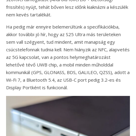
frissítés) nyújt, tehát bőven lesz időnk kiaknázni a készülék
nem kevés tartalékát.
Ha pedig már ennyire belemerültünk a specifikációkba,
akkor további jó hír, hogy az S25 Ultra más területeken
sem vall szégyent, tud mindent, amit manapság egy
csúcstelefonnak tudnia kell. Nem hiányzik az NFC, alapvetés
az 5G kapcsolat, van a pontos helymeghatározást
lehetővé tévő UWB chip, a mobil minden műholddal
kommunikál (GPS, GLONASS, BDS, GALILEO, QZSS), adott a
Wi-Fi 7, a Bluetooth 5.4, az USB-C port pedig 3.2-es és
Display Portként is funkcionál.