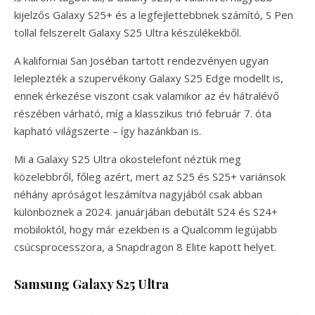
kijelzős Galaxy S25+ és a legfejlettebbnek számító, S Pen
tollal felszerelt Galaxy S25 Ultra készülékekből.
A kaliforniai San Joséban tartott rendezvényen ugyan
leleplezték a szupervékony Galaxy S25 Edge modellt is,
ennek érkezése viszont csak valamikor az év hátralévő
részében várható, míg a klasszikus trió február 7. óta
kapható világszerte – így hazánkban is.
Mi a Galaxy S25 Ultra okostelefont néztük meg
közelebbről, főleg azért, mert az S25 és S25+ variánsok
néhány apróságot leszámítva nagyjából csak abban
különböznek a 2024. januárjában debütált S24 és S24+
mobiloktól, hogy már ezekben is a Qualcomm legújabb
csúcsprocesszora, a Snapdragon 8 Elite kapott helyet.
Samsung Galaxy S25 Ultra