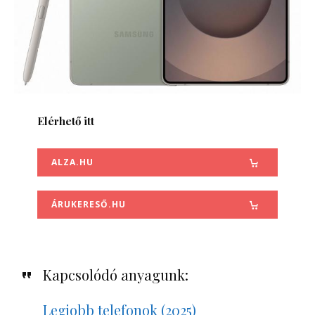
Elérhető itt
ALZA.HU
ÁRUKERESŐ.HU
Kapcsolódó anyagunk:
Legjobb telefonok (2025)