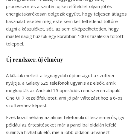
processzor és a szintén új kezelőfelület olyan jól és
energiatakarékosan dolgozik együtt, hogy teljesen átlagos
használat esetén még este sem kell feltétlenül töltőre
dugni a készüléket, sőt, az sem elképzelhetetlen, hogy
másfél napig húzzuk egy korábban 100 százalékra töltött
teleppel.
Új rendszer, új élmény
A külalak mellett a legnagyobb újdonságot a szoftver
nyújtja, a Galaxy S25 telefonok ugyanis az elsők, amik
megkapták az Android 15 operációs rendszeren alapuló
One UI 7 kezelőfelületet, ami jó pár változást hoz a 6-os
szoftverhez képest.
Ezek közül néhány az almás telefonokról lesz ismerős, így
például az értesítéseket már a panel bal oldalán lefelé
suhintva hívhatjuk elő, míg a jobb oldalon ugyanezt