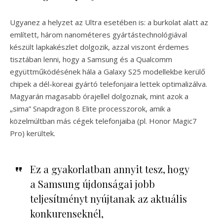
Ugyanez a helyzet az Ultra esetében is: a burkolat alatt az
említett, három nanométeres gyártástechnológiával
készült lapkakészlet dolgozik, azzal viszont érdemes
tisztában lenni, hogy a Samsung és a Qualcomm
együttműködésének hála a Galaxy S25 modellekbe kerülő
chipek a dél-koreai gyártó telefonjaira lettek optimalizálva.
Magyarán magasabb órajellel dolgoznak, mint azok a
„sima” Snapdragon 8 Elite processzorok, amik a
közelmúltban más cégek telefonjaiba (pl. Honor Magic7
Pro) kerültek.
Ez a gyakorlatban annyit tesz, hogy
a Samsung újdonságai jobb
teljesítményt nyújtanak az aktuális
konkurenseknél,