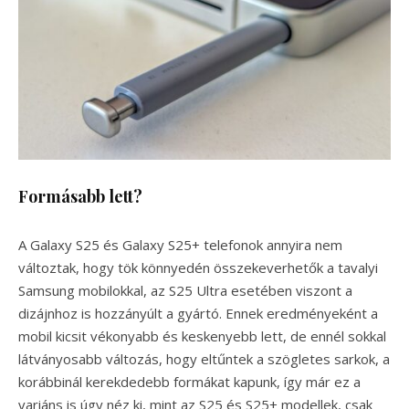
Formásabb lett?
A Galaxy S25 és Galaxy S25+ telefonok annyira nem
változtak, hogy tök könnyedén összekeverhetők a tavalyi
Samsung mobilokkal, az S25 Ultra esetében viszont a
dizájnhoz is hozzányúlt a gyártó. Ennek eredményeként a
mobil kicsit vékonyabb és keskenyebb lett, de ennél sokkal
látványosabb változás, hogy eltűntek a szögletes sarkok, a
korábbinál kerekdedebb formákat kapunk, így már ez a
variáns is úgy néz ki, mint az S25 és S25+ modellek, csak