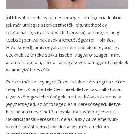
Jött továbbá néhány új mesterséges intelligencia funkció
(pl. már utólag is szerkeszthetők, eltüntethetők a
telefonnal rögzített videók háttérzajai), ám még mindig
többségben vannak azok a lehetőségek (pl. Tolmács,
Hívássegéd), amik egyáltalán nem tudnak magyarul, így
ezeknek az értéke sokkal kisebb Magyarországon, mint
azon területeken, ahol az amúgy kevés támogatott nyelvek
valamelyikét beszélik.
Persze már az anyanyelvünkön is lehet társalogni az előre
telepített, Google-féle Geminivel, illetve használhatók az
olyan szöveges lehetőségek, mint az Írásasszisztens, a
Jegyzetsegéd, az Átírósegéd és a Keresősegéd, illetve
hasznosnak nevezhető a tavaly óta továbbfejlesztett
Bekarikázással keresés is, de a Galaxy AI véleményünk
szerint koránt sem akkor durranás, mint amekkora
jelentőséget a Samsung tulajdonít neki.