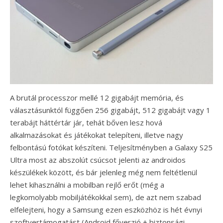
A brutál processzor mellé 12 gigabájt memória, és
választásunktól függően 256 gigabájt, 512 gigabájt vagy 1
terabájt háttértár jár, tehát bőven lesz hová
alkalmazásokat és játékokat telepíteni, illetve nagy
felbontású fotókat készíteni. Teljesítményben a Galaxy S25
Ultra most az abszolút csúcsot jelenti az androidos
készülékek között, és bár jelenleg még nem feltétlenül
lehet kihasználni a mobilban rejlő erőt (még a
legkomolyabb mobiljátékokkal sem), de azt nem szabad
elfelejteni, hogy a Samsung ezen eszközhöz is hét évnyi
szoftvertámogatást (Android főverzió + biztonsági