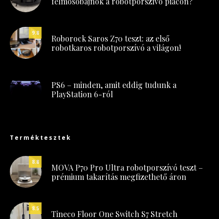
felmosóbajnok a robotporszívó piacon?
9.8
Roborock Saros Z70 teszt: az első
robotkaros robotporszívó a világon!
PS6 – minden, amit eddig tudunk a
PlayStation 6-ról
Terméktesztek
8.8
MOVA P70 Pro Ultra robotporszívó teszt –
prémium takarítás megfizethető áron
8.5
Tineco Floor One Switch S7 Stretch