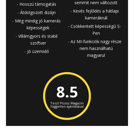
semmit nem változott
Hosszú támogatás
Kevés fejlődés a hátlapi
Átdolgozott dizájn
kameráknál
Még mindig jó kamerás
Csökkentett képességű S-
képességek
Pen
Villámgyors és stabil
Az MI-funkciók nagy része
szoftver
nem használhatú
Jó üzemidő
magyarul
8.5
Teszt Plussz Magazin
független ajánlásával