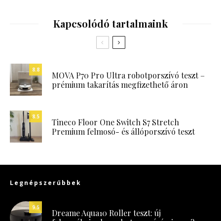
Kapcsolódó tartalmaink
8.8
MOVA P70 Pro Ultra robotporszívó teszt –
prémium takarítás megfizethető áron
8.5
Tineco Floor One Switch S7 Stretch
Premium felmosó- és állóporszívó teszt
Legnépszerűbbek
9.5
Dreame Aqua10 Roller teszt: új