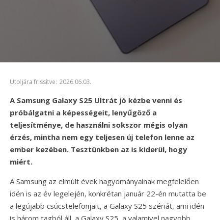
Utoljára frissítve:
2026.06.03.
A Samsung Galaxy S25 Ultrát jó kézbe venni és
próbálgatni a képességeit, lenyűgöző a
teljesítménye, de használni sokszor mégis olyan
érzés, mintha nem egy teljesen új telefon lenne az
ember kezében. Tesztünkben az is kiderül, hogy
miért.
A Samsung az elmúlt évek hagyományainak megfelelően
idén is az év legelején, konkrétan január 22-én mutatta be
a legújabb csúcstelefonjait, a Galaxy S25 szériát, ami idén
is három tagból áll, a Galaxy S25, a valamivel nagyobb