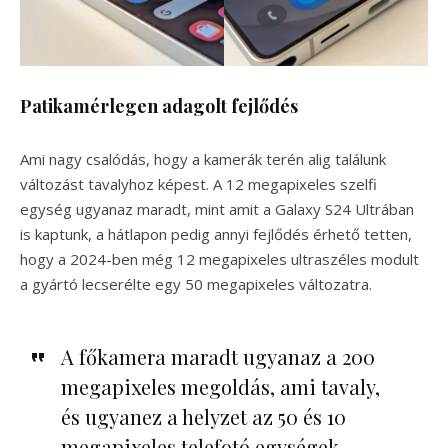
Patikamérlegen adagolt fejlődés
Ami nagy csalódás, hogy a kamerák terén alig találunk
változást tavalyhoz képest. A 12 megapixeles szelfi
egység ugyanaz maradt, mint amit a Galaxy S24 Ultrában
is kaptunk, a hátlapon pedig annyi fejlődés érhető tetten,
hogy a 2024-ben még 12 megapixeles ultraszéles modult
a gyártó lecserélte egy 50 megapixeles változatra.
A főkamera maradt ugyanaz a 200
megapixeles megoldás, ami tavaly,
és ugyanez a helyzet az 50 és 10
megapixeles telefotó egységek