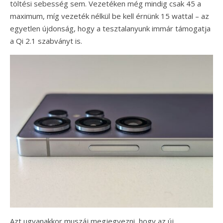
töltési sebesség sem. Vezetéken még mindig csak 45 a
maximum, míg vezeték nélkül be kell érnünk 15 wattal – az
egyetlen újdonság, hogy a tesztalanyunk immár támogatja
a Qi 2.1 szabványt is.
Azt ugyanakkor muszáj megjegyezni, hogy az új