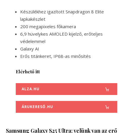
Készülékhez igazított Snapdragon 8 Elite
lapkakészlet
200 megapixeles főkamera
6,9 hüvelykes AMOLED kijelző, erőteljes
védelemmel
Galaxy AI
Erős titánkeret, IP68-as minősítés
Elérhető itt
ALZA.HU
ÁRUKERESŐ.HU
Samsung Galaxy S25 Ultra: velünk van az erő