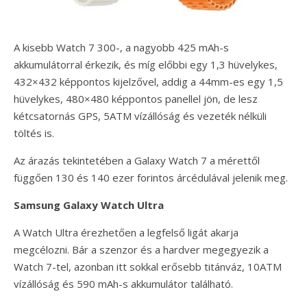
A kisebb Watch 7 300-, a nagyobb 425 mAh-s
akkumulátorral érkezik, és míg előbbi egy 1,3 hüvelykes,
432×432 képpontos kijelzővel, addig a 44mm-es egy 1,5
hüvelykes, 480×480 képpontos panellel jön, de lesz
kétcsatornás GPS, 5ATM vízállóság és vezeték nélküli
töltés is.
Az árazás tekintetében a Galaxy Watch 7 a mérettől
függően 130 és 140 ezer forintos árcédulával jelenik meg.
Samsung Galaxy Watch Ultra
A Watch Ultra érezhetően a legfelső ligát akarja
megcélozni. Bár a szenzor és a hardver megegyezik a
Watch 7-tel, azonban itt sokkal erősebb titánváz, 10ATM
vízállóság és 590 mAh-s akkumulátor található.