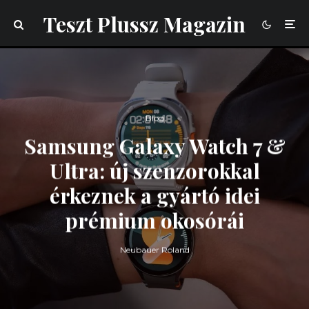
Teszt Plussz Magazin
Blog
Samsung Galaxy Watch 7 &
Ultra: új szenzorokkal
érkeznek a gyártó idei
prémium okosórái
Neubauer Roland