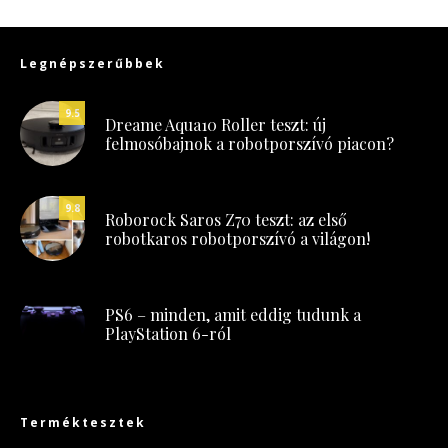
Legnépszerűbbek
9.5
Dreame Aqua10 Roller teszt: új
felmosóbajnok a robotporszívó piacon?
9.8
Roborock Saros Z70 teszt: az első
robotkaros robotporszívó a világon!
PS6 – minden, amit eddig tudunk a
PlayStation 6-ról
Terméktesztek