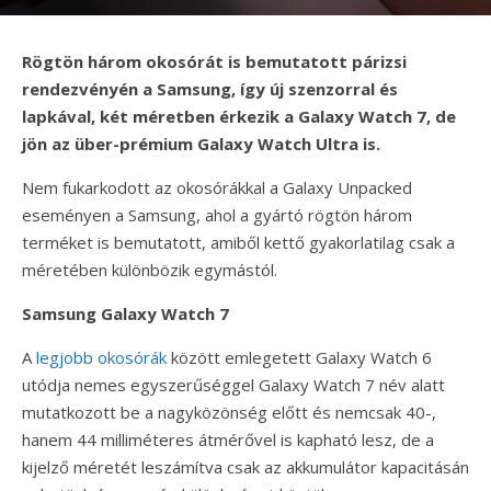
Rögtön három okosórát is bemutatott párizsi
rendezvényén a Samsung, így új szenzorral és
lapkával, két méretben érkezik a Galaxy Watch 7, de
jön az über-prémium Galaxy Watch Ultra is.
Nem fukarkodott az okosórákkal a Galaxy Unpacked
eseményen a Samsung, ahol a gyártó rögtön három
terméket is bemutatott, amiből kettő gyakorlatilag csak a
méretében különbözik egymástól.
Samsung Galaxy Watch 7
A
legjobb okosórák
között emlegetett Galaxy Watch 6
utódja nemes egyszerűséggel Galaxy Watch 7 név alatt
mutatkozott be a nagyközönség előtt és nemcsak 40-,
hanem 44 milliméteres átmérővel is kapható lesz, de a
kijelző méretét leszámítva csak az akkumulátor kapacitásán