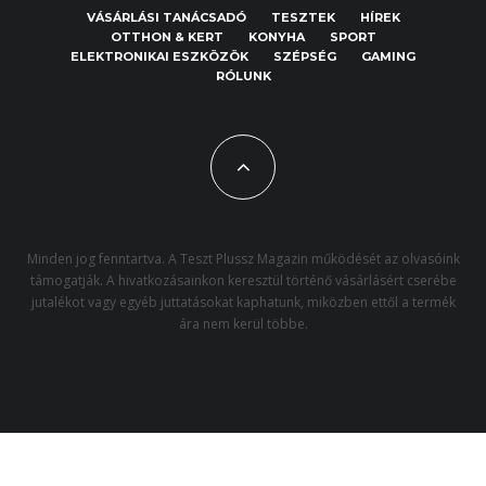
VÁSÁRLÁSI TANÁCSADÓ
TESZTEK
HÍREK
OTTHON & KERT
KONYHA
SPORT
ELEKTRONIKAI ESZKÖZÖK
SZÉPSÉG
GAMING
RÓLUNK
Minden jog fenntartva. A Teszt Plussz Magazin működését az olvasóink
támogatják. A hivatkozásainkon keresztül történő vásárlásért cserébe
jutalékot vagy egyéb juttatásokat kaphatunk, miközben ettől a termék
ára nem kerül többe.