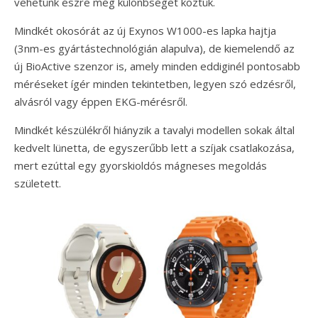
vehetünk észre még különbséget köztük.
Mindkét okosórát az új Exynos W1000-es lapka hajtja
(3nm-es gyártástechnológián alapulva), de kiemelendő az
új BioActive szenzor is, amely minden eddiginél pontosabb
méréseket ígér minden tekintetben, legyen szó edzésről,
alvásról vagy éppen EKG-mérésről.
Mindkét készülékről hiányzik a tavalyi modellen sokak által
kedvelt lünetta, de egyszerűbb lett a szíjak csatlakozása,
mert ezúttal egy gyorskioldós mágneses megoldás
született.