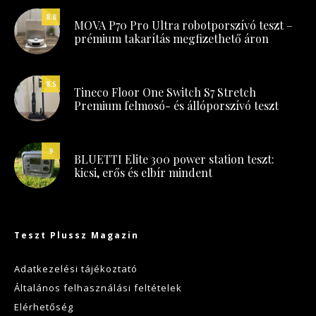
8.8
MOVA P70 Pro Ultra robotporszívó teszt –
prémium takarítás megfizethető áron
8.5
Tineco Floor One Switch S7 Stretch
Premium felmosó- és állóporszívó teszt
9
BLUETTI Elite 300 power station teszt:
kicsi, erős és elbír mindent
Teszt Plussz Magazin
Adatkezelési tájékoztató
Általános felhasználási feltételek
Elérhetőség