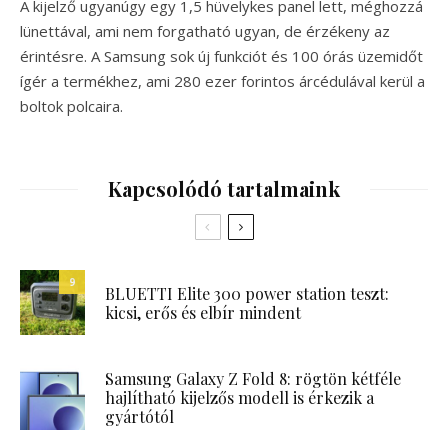
A kijelző ugyanúgy egy 1,5 hüvelykes panel lett, méghozzá
lünettával, ami nem forgatható ugyan, de érzékeny az
érintésre. A Samsung sok új funkciót és 100 órás üzemidőt
ígér a termékhez, ami 280 ezer forintos árcédulával kerül a
boltok polcaira.
Kapcsolódó tartalmaink
9
BLUETTI Elite 300 power station teszt:
kicsi, erős és elbír mindent
Samsung Galaxy Z Fold 8: rögtön kétféle
hajlítható kijelzős modell is érkezik a
gyártótól