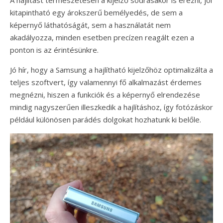
A hajlítást természetesen a kijelző sodrásakor is érezni, jól
kitapintható egy árokszerű bemélyedés, de sem a
képernyő láthatóságát, sem a használatát nem
akadályozza, minden esetben precízen reagált ezen a
ponton is az érintésünkre.
Jó hír, hogy a Samsung a hajlítható kijelzőhöz optimalizálta a
teljes szoftvert, így valamennyi fő alkalmazást érdemes
megnézni, hiszen a funkciók és a képernyő elrendezése
mindig nagyszerűen illeszkedik a hajlításhoz, így fotózáskor
például különösen parádés dolgokat hozhatunk ki belőle.