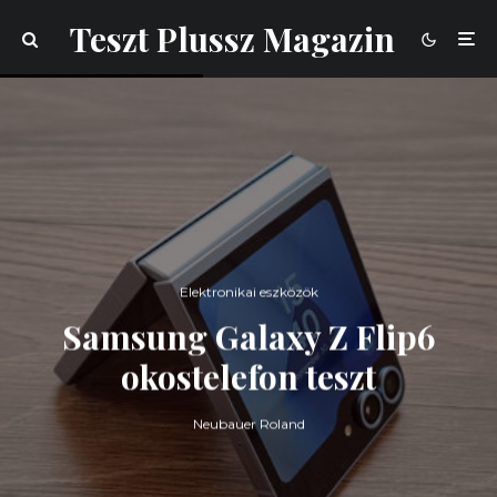
Teszt Plussz Magazin
Elektronikai eszközök
Samsung Galaxy Z Flip6
okostelefon teszt
Neubauer Roland