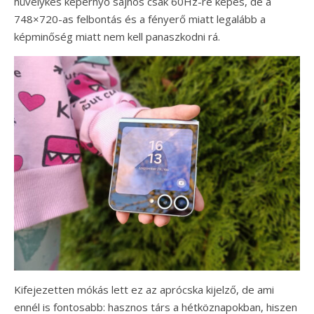
hüvelykes képernyő sajnos csak 60Hz-re képes, de a
748×720-as felbontás és a fényerő miatt legalább a
képminőség miatt nem kell panaszkodni rá.
Kifejezetten mókás lett ez az aprócska kijelző, de ami
ennél is fontosabb: hasznos társ a hétköznapokban, hiszen