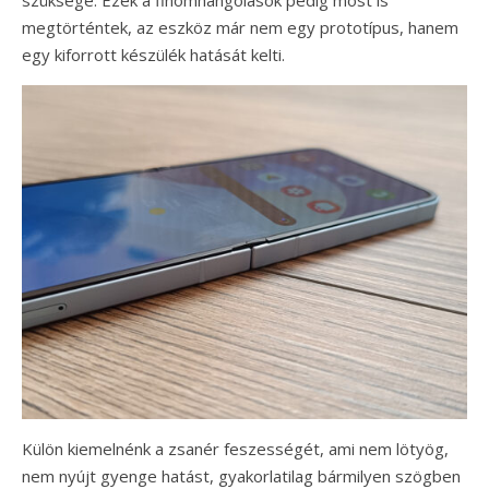
szüksége. Ezek a finomhangolások pedig most is
megtörténtek, az eszköz már nem egy prototípus, hanem
egy kiforrott készülék hatását kelti.
Külön kiemelnénk a zsanér feszességét, ami nem lötyög,
nem nyújt gyenge hatást, gyakorlatilag bármilyen szögben