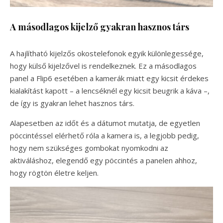
A másodlagos kijelző gyakran hasznos társ
A hajlítható kijelzős okostelefonok egyik különlegessége,
hogy külső kijelzővel is rendelkeznek. Ez a másodlagos
panel a Flip6 esetében a kamerák miatt egy kicsit érdekes
kialakítást kapott – a lencséknél egy kicsit beugrik a káva –,
de így is gyakran lehet hasznos társ.
Alapesetben az időt és a dátumot mutatja, de egyetlen
pöccintéssel elérhető róla a kamera is, a legjobb pedig,
hogy nem szükséges gombokat nyomkodni az
aktiváláshoz, elegendő egy pöccintés a panelen ahhoz,
hogy rögtön életre keljen.