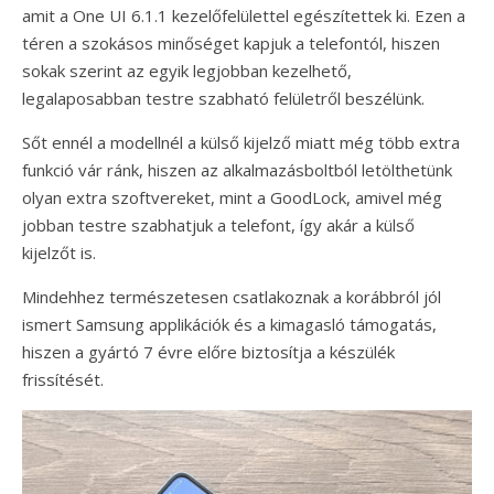
amit a One UI 6.1.1 kezelőfelülettel egészítettek ki. Ezen a
téren a szokásos minőséget kapjuk a telefontól, hiszen
sokak szerint az egyik legjobban kezelhető,
legalaposabban testre szabható felületről beszélünk.
Sőt ennél a modellnél a külső kijelző miatt még több extra
funkció vár ránk, hiszen az alkalmazásboltból letölthetünk
olyan extra szoftvereket, mint a GoodLock, amivel még
jobban testre szabhatjuk a telefont, így akár a külső
kijelzőt is.
Mindehhez természetesen csatlakoznak a korábbról jól
ismert Samsung applikációk és a kimagasló támogatás,
hiszen a gyártó 7 évre előre biztosítja a készülék
frissítését.