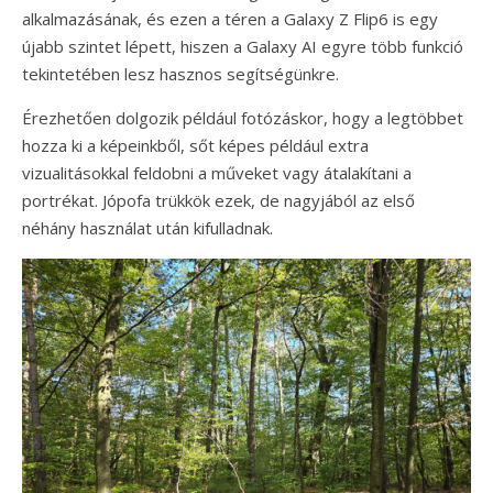
alkalmazásának, és ezen a téren a Galaxy Z Flip6 is egy
újabb szintet lépett, hiszen a Galaxy AI egyre több funkció
tekintetében lesz hasznos segítségünkre.
Érezhetően dolgozik például fotózáskor, hogy a legtöbbet
hozza ki a képeinkből, sőt képes például extra
vizualitásokkal feldobni a műveket vagy átalakítani a
portrékat. Jópofa trükkök ezek, de nagyjából az első
néhány használat után kifulladnak.