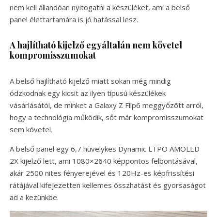
nem kell állandóan nyitogatni a készüléket, ami a belső
panel élettartamára is jó hatással lesz.
A hajlítható kijelző egyáltalán nem követel
kompromisszumokat
A belső hajlítható kijelző miatt sokan még mindig
ódzkodnak egy kicsit az ilyen típusú készülékek
vásárlásától, de minket a Galaxy Z Flip6 meggyőzött arról,
hogy a technológia működik, sőt már kompromisszumokat
sem követel.
A belső panel egy 6,7 hüvelykes Dynamic LTPO AMOLED
2X kijelző lett, ami 1080×2640 képpontos felbontásával,
akár 2500 nites fényerejével és 120Hz-es képfrissítési
rátájával kifejezetten kellemes összhatást és gyorsaságot
ad a kezünkbe.