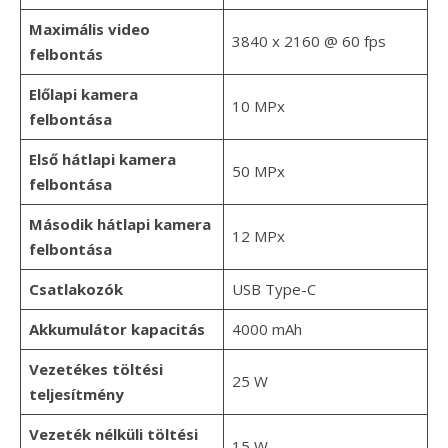
Maximális video
3840 x 2160 @ 60 fps
felbontás
Előlapi kamera
10 MPx
felbontása
Első hátlapi kamera
50 MPx
felbontása
Második hátlapi kamera
12 MPx
felbontása
Csatlakozók
USB Type-C
Akkumulátor kapacitás
4000 mAh
Vezetékes töltési
25 W
teljesítmény
Vezeték nélküli töltési
15 W