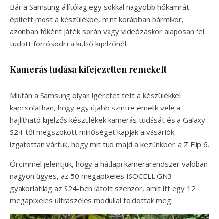
Bár a Samsung állítólag egy sokkal nagyobb hőkamrát
épített most a készülékbe, mint korábban bármikor,
azonban főként játék során vagy videózáskor alaposan fel
tudott forrósodni a külső kijelzőnél.
Kamerás tudása kifejezetten remekelt
Miután a Samsung olyan ígéretet tett a készülékkel
kapcsolatban, hogy egy újabb szintre emelik vele a
hajlítható kijelzős készülékek kamerás tudását és a Galaxy
S24-től megszokott minőséget kapják a vásárlók,
izgatottan vártuk, hogy mit tud majd a kezünkben a Z Flip 6.
Örömmel jelentjük, hogy a hátlapi kamerarendszer valóban
nagyon ügyes, az 50 megapixeles ISOCELL GN3
gyakorlatilag az S24-ben látott szenzor, amit itt egy 12
megapixeles ultraszéles modullal toldottak meg.