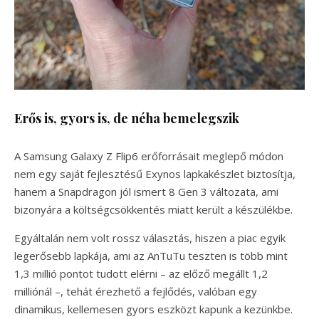
Erős is, gyors is, de néha bemelegszik
A Samsung Galaxy Z Flip6 erőforrásait meglepő módon
nem egy saját fejlesztésű Exynos lapkakészlet biztosítja,
hanem a Snapdragon jól ismert 8 Gen 3 változata, ami
bizonyára a költségcsökkentés miatt került a készülékbe.
Egyáltalán nem volt rossz választás, hiszen a piac egyik
legerősebb lapkája, ami az AnTuTu teszten is több mint
1,3 millió pontot tudott elérni – az előző megállt 1,2
milliónál –, tehát érezhető a fejlődés, valóban egy
dinamikus, kellemesen gyors eszközt kapunk a kezünkbe.