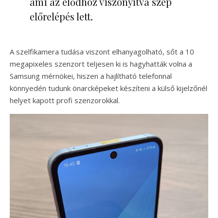
ami az elődhöz viszonyítva szép
előrelépés lett.
A szelfikamera tudása viszont elhanyagolható, sőt a 10
megapixeles szenzort teljesen ki is hagyhatták volna a
Samsung mérnökei, hiszen a hajlítható telefonnal
könnyedén tudunk önarcképeket készíteni a külső kijelzőnél
helyet kapott profi szenzorokkal.