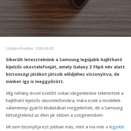
Utoljára frissítve:
2026.06.03.
Sikerült letesztelnünk a Samsung legújabb hajlítható
kijelzős okostelefonját, amely Galaxy Z Flip6 név alatt
biztonsági játékot játszik elődjéhez viszonyítva, de
minket így is meggyőzött.
Míg néhány évvel ezelőtt sokan idegenkedve tekintettek a
hajlítható kijelzős okostelefonokra, mára ezek a modellek
valamennyi gyártó kínálatában megjelentek, de a Samsung
kétségtelenül az élen jár ebben a szegmensben.
Mi sem bizonyítja ezt jobban más, mint a ma már
a legjobb