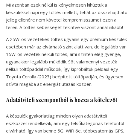
Mi azonban ezek nélkül is kényelmesen kihúztuk a
készülékkel napi egy töltés mellett, tehát az összehajtható
jelleg ellenére nem követel kompromisszumot ezen a
téren. A töltés sebességét tekintve viszont annál inkább!
A 25W-os vezetékes töltés ugyanis egy prémium készülék
esetében már az elvárható szint alatt van, de legalább van
15W-os vezeték nélküli töltés, ami szintén elég gyenge,
ugyanakkor legalább működik. Sőt valamennyi vezeték
nélküli töltőpaddal működik, így kipróbáltuk például egy
Toyota Corolla (2023) beépített töltőpadján, és ügyesen
szívta magába az energiát utazás közben.
Adatátviteli szempontból is hozza a kötelezőt
A készülék gyakorlatilag minden olyan adatátviteli
eszközzel rendelkezik, ami egy felsőkategóriás telefontól
elvárható, így van benne 5G, WiFi 6e, többcsatornás GPS,