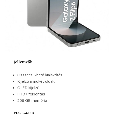
Jellemzők
Összecsukható kialaktítás
Kijelző mindkét oldalt
OLED kijelző
FHD+ felbontás
256 GB memória
Elérhető itt