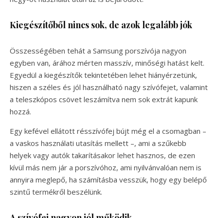
Kiegészítőből nincs sok, de azok legalább jók
Összességében tehát a Samsung porszívója nagyon
egyben van, árához mérten masszív, minőségi hatást kelt.
Egyedül a kiegészítők tekintetében lehet hiányérzetünk,
hiszen a széles és jól használható nagy szívófejet, valamint
a teleszkópos csövet leszámítva nem sok extrát kapunk
hozzá.
Egy kefével ellátott résszívófej bújt még el a csomagban –
a vaskos használati utasítás mellett –, ami a szűkebb
helyek vagy autók takarításakor lehet hasznos, de ezen
kívül más nem jár a porszívóhoz, ami nyilvánvalóan nem is
annyira meglepő, ha számításba vesszük, hogy egy belépő
szintű termékről beszélünk.
A szívófej nagyon jól működik