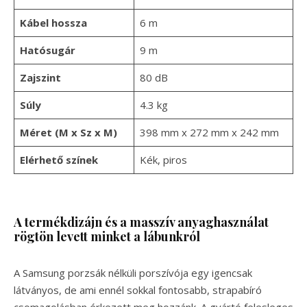
Kábel hossza
6 m
Hatósugár
9 m
Zajszint
80 dB
Súly
4.3 kg
Méret (M x Sz x M)
398 mm x 272 mm x 242 mm
Elérhető színek
Kék, piros
A termékdizájn és a masszív anyaghasználat
rögtön levett minket a lábunkról
A Samsung porzsák nélküli porszívója egy igencsak
látványos, de ami ennél sokkal fontosabb, strapabíró
csomagolásban érkezett meg hozzánk. A gyártó felesleges