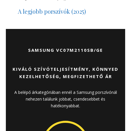
A legjobb porszívók (2025)
SAMSUNG VC07M2110SB/GE
KIVÁLÓ SZÍVÓTELJESÍTMÉNY, KÖNNYED
KEZELHETŐSÉG, MEGFIZETHETŐ ÁR
A belépő árkategóriában ennél a Samsung porszívónál
nehezen találunk jobbat, csendesebbet és
hatékonyabbat.