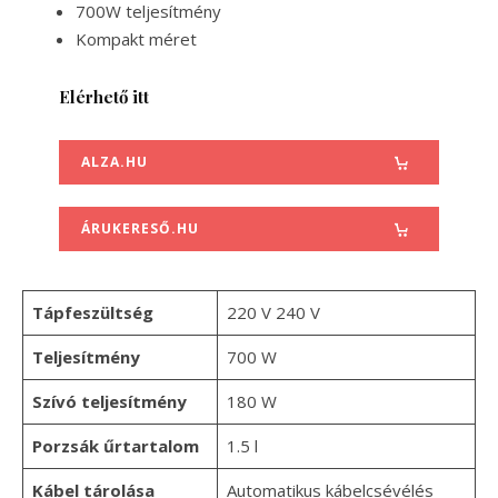
700W teljesítmény
Kompakt méret
Elérhető itt
ALZA.HU
ÁRUKERESŐ.HU
Tápfeszültség
220 V 240 V
Teljesítmény
700 W
Szívó teljesítmény
180 W
Porzsák űrtartalom
1.5 l
Kábel tárolása
Automatikus kábelcsévélés