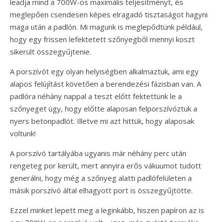
leadja mind a 700W-os maximális teljesítményt, és
meglepően csendesen képes elragadó tisztaságot hagyni
maga után a padlón. Mi magunk is meglepődtünk például,
hogy egy frissen lefektetett szőnyegből mennyi koszt
sikerült összegyűjtenie.
A porszívót egy olyan helyiségben alkalmaztuk, ami egy
alapos felújítást követően a berendezési fázisban van. A
padlóra néhány nappal a teszt előtt fektettünk le a
szőnyeget úgy, hogy előtte alaposan felporszívóztuk a
nyers betonpadlót. Illetve mi azt hittük, hogy alaposak
voltunk!
A porszívó tartályába ugyanis már néhány perc után
rengeteg por került, mert annyira erős vákuumot tudott
generálni, hogy még a szőnyeg alatti padlófelületen a
másik porszívó által elhagyott port is összegyűjtötte.
Ezzel minket lepett meg a leginkább, hiszen papíron az is