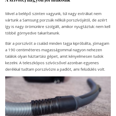
Mivel a belépő szinten vagyunk, túl nagy extrákat nem
vártunk a Samsung porzsák nélküli porszívójától, de azért
így is nagy örömünkre szolgált, amikor nyugtáztuk: nem kell
többé görnyedve takarítanunk.
Bár a porszívót a család minden tagja kipróbálta, jómagam
a 190 centiméteres magasságommal nagyon nehezen
találok olyan háztartási gépet, amit kényelmesen tudok
kezelni. A teleszkópos szívócsővel azonban egyenes
derékkal tudtam porszívózni a padlót, ami felüdülés volt.