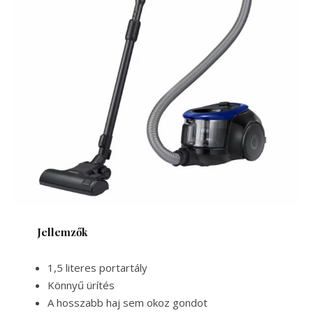
Jellemzők
1,5 literes portartály
Könnyű ürítés
A hosszabb haj sem okoz gondot