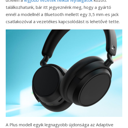
útfélen a
legjobb vezeték nélküli fejhallgatók
között
találkozhatunk, bár itt jegyeznénk meg, hogy a gyártó
ennél a modellnél a Bluetooth mellett egy 3,5 mm-es jack
csatlakozóval a vezetékes kapcsolódást is lehetővé tette.
A Plus modell egyik legnagyobb újdonsága az Adaptive