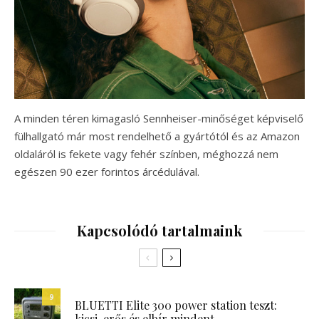
A minden téren kimagasló Sennheiser-minőséget képviselő
fülhallgató már most rendelhető a gyártótól és az Amazon
oldaláról is fekete vagy fehér színben, méghozzá nem
egészen 90 ezer forintos árcédulával.
Kapcsolódó tartalmaink
9
BLUETTI Elite 300 power station teszt:
kicsi, erős és elbír mindent