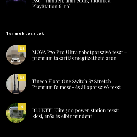
PS6 – minden, amit eddig tudunk a
PlayStation 6-ról
Terméktesztek
8.8
MOVA P70 Pro Ultra robotporszívó teszt –
prémium takarítás megfizethető áron
8.5
Tineco Floor One Switch S7 Stretch
Premium felmosó- és állóporszívó teszt
9
BLUETTI Elite 300 power station teszt:
kicsi, erős és elbír mindent