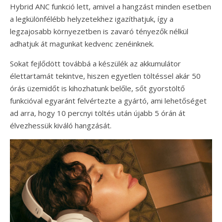
Hybrid ANC funkció lett, amivel a hangzást minden esetben
a legkülönfélébb helyzetekhez igazíthatjuk, így a
legzajosabb környezetben is zavaró tényezők nélkül
adhatjuk át magunkat kedvenc zenéinknek.
Sokat fejlődött továbbá a készülék az akkumulátor
élettartamát tekintve, hiszen egyetlen töltéssel akár 50
órás üzemidőt is kihozhatunk belőle, sőt gyorstöltő
funkcióval egyaránt felvértezte a gyártó, ami lehetőséget
ad arra, hogy 10 percnyi töltés után újabb 5 órán át
élvezhessük kiváló hangzását.