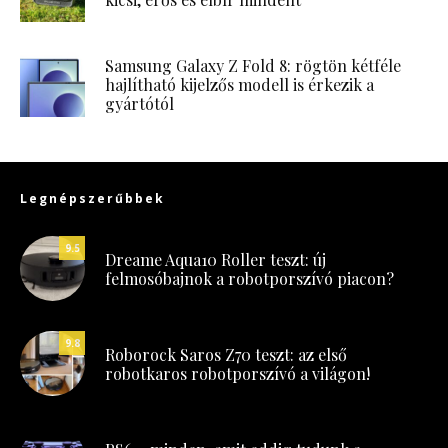
Samsung Galaxy Z Fold 8: rögtön kétféle
hajlítható kijelzős modell is érkezik a
gyártótól
Legnépszerűbbek
9.5
Dreame Aqua10 Roller teszt: új
felmosóbajnok a robotporszívó piacon?
9.8
Roborock Saros Z70 teszt: az első
robotkaros robotporszívó a világon!