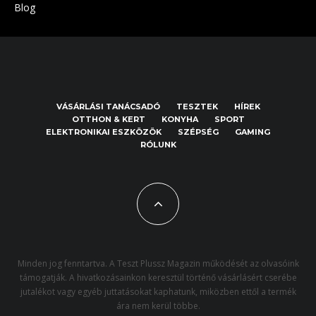
Blog
VÁSÁRLÁSI TANÁCSADÓ
TESZTEK
HÍREK
OTTHON & KERT
KONYHA
SPORT
ELEKTRONIKAI ESZKÖZÖK
SZÉPSÉG
GAMING
RÓLUNK
Minden jog fenntartva. A Teszt Plussz Magazin működését az olvasóink
támogatják. A hivatkozásainkon keresztül történő vásárlásért cserébe
jutalékot vagy egyéb juttatásokat kaphatunk, miközben ettől a termék
ára nem kerül többe.