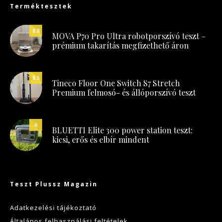
Terméktesztek
8.8
MOVA P70 Pro Ultra robotporszívó teszt –
prémium takarítás megfizethető áron
8.5
Tineco Floor One Switch S7 Stretch
Premium felmosó- és állóporszívó teszt
9
BLUETTI Elite 300 power station teszt:
kicsi, erős és elbír mindent
Teszt Plussz Magazin
Adatkezelési tájékoztató
Általános felhasználási feltételek