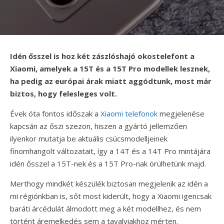
Idén ősszel is hoz két zászlóshajó okostelefont a
Xiaomi, amelyek a 15T és a 15T Pro modellek lesznek,
ha pedig az európai árak miatt aggódtunk, most már
biztos, hogy felesleges volt.
Évek óta fontos időszak a
Xiaomi telefonok
megjelenése
kapcsán az őszi szezon, hiszen a gyártó jellemzően
ilyenkor mutatja be aktuális csúcsmodelljeinek
finomhangolt változatait, így a 14T és a 14T Pro mintájára
idén ősszel a 15T-nek és a 15T Pro-nak örülhetünk majd.
Merthogy mindkét készülék biztosan megjelenik az idén a
mi régiónkban is, sőt most kiderült, hogy a Xiaomi igencsak
baráti árcédulát álmodott meg a két modellhez, és nem
történt áremelkedés sem a tavalyiakhoz mérten.