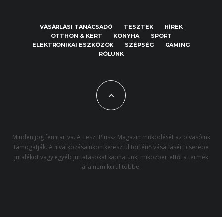
VÁSÁRLÁSI TANÁCSADÓ
TESZTEK
HÍREK
OTTHON & KERT
KONYHA
SPORT
ELEKTRONIKAI ESZKÖZÖK
SZÉPSÉG
GAMING
RÓLUNK
Minden jog fenntartva. A Teszt Plussz Magazin működését az olvasóink
támogatják. A hivatkozásainkon keresztül történő vásárlásért cserébe
jutalékot vagy egyéb juttatásokat kaphatunk, miközben ettől a termék
ára nem kerül többe.