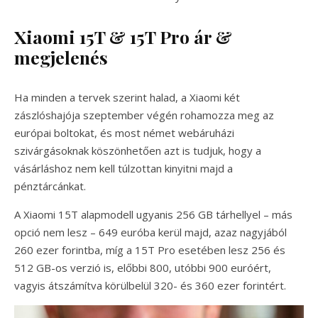
Xiaomi 15T & 15T Pro ár &
megjelenés
Ha minden a tervek szerint halad, a Xiaomi két
zászlóshajója szeptember végén rohamozza meg az
európai boltokat, és most német webáruházi
szivárgásoknak köszönhetően azt is tudjuk, hogy a
vásárláshoz nem kell túlzottan kinyitni majd a
pénztárcánkat.
A Xiaomi 15T alapmodell ugyanis 256 GB tárhellyel – más
opció nem lesz – 649 euróba kerül majd, azaz nagyjából
260 ezer forintba, míg a 15T Pro esetében lesz 256 és
512 GB-os verzió is, előbbi 800, utóbbi 900 euróért,
vagyis átszámítva körülbelül 320- és 360 ezer forintért.