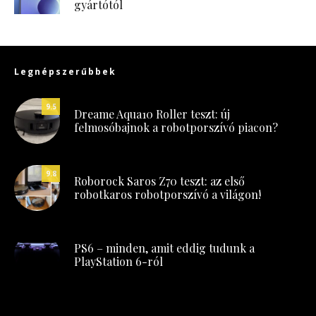
gyártótól
Legnépszerűbbek
9.5
Dreame Aqua10 Roller teszt: új
felmosóbajnok a robotporszívó piacon?
9.8
Roborock Saros Z70 teszt: az első
robotkaros robotporszívó a világon!
PS6 – minden, amit eddig tudunk a
PlayStation 6-ról