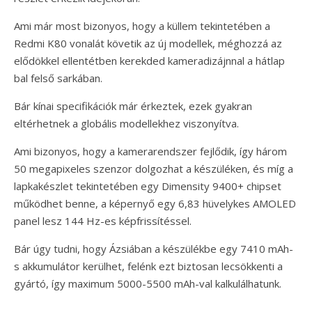
Ami már most bizonyos, hogy a küllem tekintetében a
Redmi K80 vonalát követik az új modellek, méghozzá az
elődökkel ellentétben kerekded kameradizájnnal a hátlap
bal felső sarkában.
Bár kínai specifikációk már érkeztek, ezek gyakran
eltérhetnek a globális modellekhez viszonyítva.
Ami bizonyos, hogy a kamerarendszer fejlődik, így három
50 megapixeles szenzor dolgozhat a készüléken, és míg a
lapkakészlet tekintetében egy Dimensity 9400+ chipset
működhet benne, a képernyő egy 6,83 hüvelykes AMOLED
panel lesz 144 Hz-es képfrissítéssel.
Bár úgy tudni, hogy Ázsiában a készülékbe egy 7410 mAh-
s akkumulátor kerülhet, felénk ezt biztosan lecsökkenti a
gyártó, így maximum 5000-5500 mAh-val kalkulálhatunk.