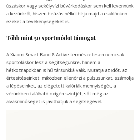
úszáskor vagy sekélyvízi búvárkodáskor sem kell levennünk
a kezünkről, hiszen beázás nélkül bírja majd a csuklónkon
ezeket a tevékenységeket is.
Több mint 50 sportmódot támogat
A Xiaomi Smart Band 8 Active természetesen nemcsak
sportoláskor lesz a segítségünkre, hanem a
hétköznapokban is hű társunkká válik. Mutatja az időt, az
értesítéseinket, miközben ellenőrzi a pulzusunkat, számolja
a lépéseinket, az elégetett kalóriák mennyiségét, a
vérünkben található oxigén szintjét, sőt még az
alvásminőséget is javíthatjuk a segítségével.