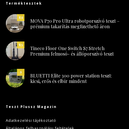
Terméktesztek
8.8
MOVA P70 Pro Ultra robotporszívó teszt –
prémium takarítás megfizethető áron
8.5
Tineco Floor One Switch S7 Stretch
Premium felmosó- és állóporszívó teszt
9
BLUETTI Elite 300 power station teszt:
kicsi, erős és elbír mindent
Teszt Plussz Magazin
Adatkezelési tájékoztató
Általános felhasználási feltételek