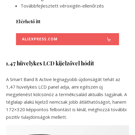
Továbbfejlesztett véroxigén-ellenőrzés
Elérhető itt
ALIEXPRESS.COM
1,47 hüvelykes LCD kijelzővel hódít
A Smart Band 8 Active legnagyobb újdonságát tehát az
1,47 hüvelykes LCD panel adja, ami egészen új
megjelenést kölcsönöz a termékcsalád aktuális tagjának. A
téglalap alakú kijelző nemcsak jobb átláthatóságot, hanem
172×320 képpontos felbontást is kínál, méghozzá további
pozitív tulajdonságok mellett.