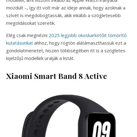
modellel, ami viszont inkább az Apple Watch irányába
mozdult –, így itt volt már az ideje annak, hogy azoknak a
szívét is megdobogtassák, akik inkább a szögletesebb
megoldásokat szeretik.
Elég csak megnézni
2025 legjobb okoskarkötőit tömörítő
kutatásunkat
ahhoz, hogy rögtön alátámaszthassuk ezt a
gondolatmenetet, hiszen többségében itt is a szögletes
kijelzőjű modellek uralják a listát.
Xiaomi Smart Band 8 Active