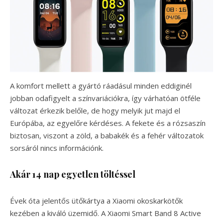
A komfort mellett a gyártó ráadásul minden eddiginél
jobban odafigyelt a színvariációkra, így várhatóan ötféle
változat érkezik belőle, de hogy melyik jut majd el
Európába, az egyelőre kérdéses. A fekete és a rózsaszín
biztosan, viszont a zöld, a babakék és a fehér változatok
sorsáról nincs információnk.
Akár 14 nap egyetlen töltéssel
Évek óta jelentős ütőkártya a Xiaomi okoskarkötők
kezében a kiváló üzemidő. A Xiaomi Smart Band 8 Active