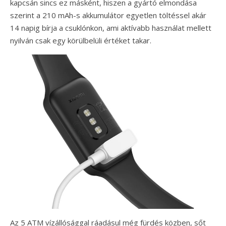
kapcsán sincs ez másként, hiszen a gyártó elmondása
szerint a 210 mAh-s akkumulátor egyetlen töltéssel akár
14 napig bírja a csuklónkon, ami aktívabb használat mellett
nyilván csak egy körülbelüli értéket takar.
Az 5 ATM vízállósággal ráadásul még fürdés közben, sőt