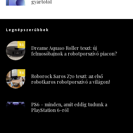
gyártótól
Legnépszerűbbek
9.5
Dreame Aqua10 Roller teszt: új
felmosóbajnok a robotporszívó piacon?
9.8
Roborock Saros Z70 teszt: az első
robotkaros robotporszívó a világon!
PS6 – minden, amit eddig tudunk a
PlayStation 6-ról