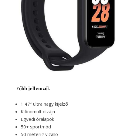
Főbb jellemzők
1,47″ ultra nagy kijelző
Kifinomult dizájn
Egyedi óralapok
50+ sportmód
50 méterig vízálló