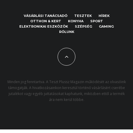
VÁSÁRLÁSI TANÁCSADÓ
TESZTEK
HÍREK
OTTHON & KERT
KONYHA
SPORT
ELEKTRONIKAI ESZKÖZÖK
SZÉPSÉG
GAMING
RÓLUNK
Minden jog fenntartva. A Teszt Plussz Magazin működését az olvasóink
támogatják. A hivatkozásainkon keresztül történő vásárlásért cserébe
jutalékot vagy egyéb juttatásokat kaphatunk, miközben ettől a termék
ára nem kerül többe.