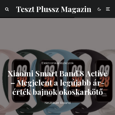
Teszt Plussz Magazin
Elektronikai eszközök
Xiaomi Smart Band 8 Active
– Megjelent a legújabb ár-
érték bajnok okoskarkötő
Neubauer Roland