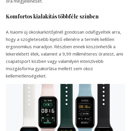
óra megjelenését.
Komfortos kialakítás többféle színben
A Xiaomi új okoskarkötőjénél gondosan odafigyeltek arra,
hogy a szögletesebb kijelző ellenére a termék kellően
ergonomikus maradjon. Részben ennek köszönhetők a
lekerekített élek, valamint a 9,99 milliméteres óratest, ami
csapatsport közben vagy valamilyen intenzívebb
mozgásforma gyakorlása mellett sem okoz
kellemetlenségeket.