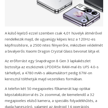
A külső kijelző ezzel szemben csak 4,01 hüvelyk átmérővel
rendelkezik majd, de ugyanúgy képes lesz a 120Hz-es
képfrissítésre, a 2500 nites fényerőre, miközben védelmét
a bivalyerős Xiaomi Dragon Crystal Glass bevonat látja el.
Az erőforrást egy Snapdragon 8 Gen 3 lapkakészlet
biztosítja az eszköznek LPDDR5x RAM-mal és UFS 4.0-s
tárhellyel, a 4780 mAh-s akkumulátort pedig 67W-on
keresztül tölthetjük majd vezetékes formában.
A telefon két 50 megapixeles főkamerát kap optikai
képstabilizátorral és 2x zoommal, de kiemelendő a 32
megapixeles elülső kamera, a speciális folyadékhűtés, a
dupla hangszóró, valamint az Android 14 operációs