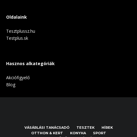
Oldalaink
Tesztplussz.hu
Testplus.sk
Hasznos alkategóriák
Akciófigyelő
Blog
VÁSÁRLÁSI TANÁCSADÓ
TESZTEK
HÍREK
OTTHON & KERT
KONYHA
SPORT