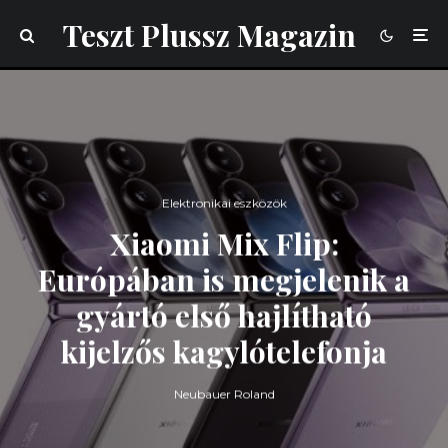
Teszt Plussz Magazin
Elektronikai eszközök
Xiaomi Mix Flip:
Európában is megjelenik a
gyártó első hajlítható
kijelzős kagylótelefonja
Neubauer Roland