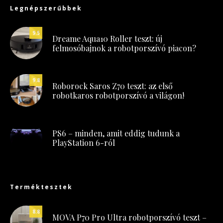
Legnépszerűbbek
9.5
Dreame Aqua10 Roller teszt: új
felmosóbajnok a robotporszívó piacon?
9.8
Roborock Saros Z70 teszt: az első
robotkaros robotporszívó a világon!
PS6 – minden, amit eddig tudunk a
PlayStation 6-ról
Terméktesztek
8.8
MOVA P70 Pro Ultra robotporszívó teszt –