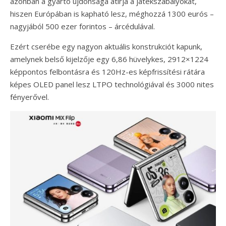
azonban a gyártó újdonsága átírja a játékszabályokat,
hiszen Európában is kapható lesz, méghozzá 1300 eurós –
nagyjából 500 ezer forintos – árcédulával.
Ezért cserébe egy nagyon aktuális konstrukciót kapunk,
amelynek belső kijelzője egy 6,86 hüvelykes, 2912×1224
képpontos felbontásra és 120Hz-es képfrissítési rátára
képes OLED panel lesz LTPO technológiával és 3000 nites
fényerővel.