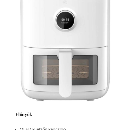
Előnyök
OLED kijelzős kapcsoló