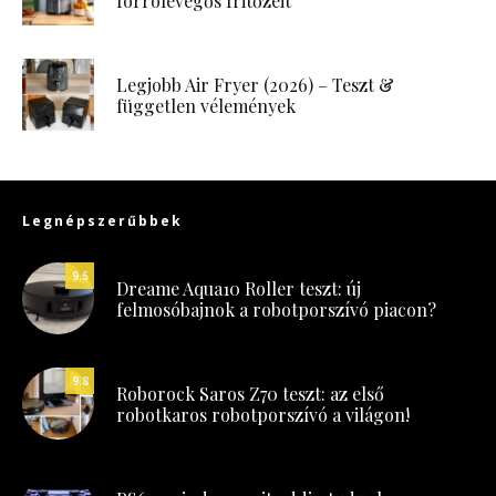
forrólevegős fritőzeit
Legjobb Air Fryer (2026) – Teszt &
független vélemények
Legnépszerűbbek
9.5
Dreame Aqua10 Roller teszt: új
felmosóbajnok a robotporszívó piacon?
9.8
Roborock Saros Z70 teszt: az első
robotkaros robotporszívó a világon!