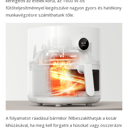
keringetni az ételek körül, az 1600 W-os
fűtőteljesítménnyel kiegészülve nagyon gyors és hatékony
munkavégzésre számíthatunk tőle.
A folyamatot ráadásul bármikor félbeszakíthatjuk a kosár
kihúzásával, ha meg kell forgatni a húsokat vagy összerázni