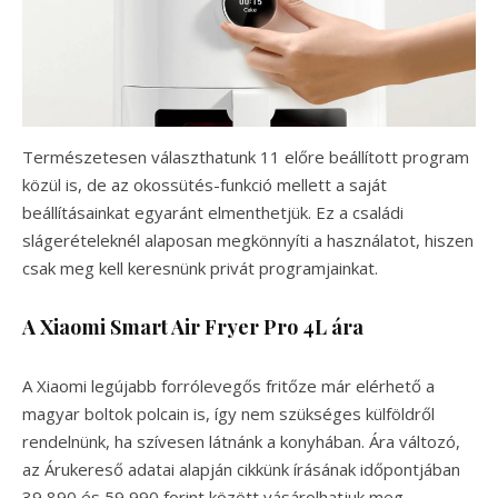
Természetesen választhatunk 11 előre beállított program
közül is, de az okossütés-funkció mellett a saját
beállításainkat egyaránt elmenthetjük. Ez a családi
slágerételeknél alaposan megkönnyíti a használatot, hiszen
csak meg kell keresnünk privát programjainkat.
A Xiaomi Smart Air Fryer Pro 4L ára
A Xiaomi legújabb forrólevegős fritőze már elérhető a
magyar boltok polcain is, így nem szükséges külföldről
rendelnünk, ha szívesen látnánk a konyhában. Ára változó,
az Árukereső adatai alapján cikkünk írásának időpontjában
39 890 és 59 990 forint között vásárolhatjuk meg.