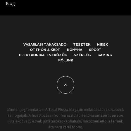
Blog
VÁSÁRLÁSI TANÁCSADÓ
TESZTEK
HÍREK
OTTHON & KERT
KONYHA
SPORT
ELEKTRONIKAI ESZKÖZÖK
SZÉPSÉG
GAMING
RÓLUNK
Minden jog fenntartva. A Teszt Plussz Magazin működését az olvasóink
támogatják. A hivatkozásainkon keresztül történő vásárlásért cserébe
jutalékot vagy egyéb juttatásokat kaphatunk, miközben ettől a termék
ára nem kerül többe.