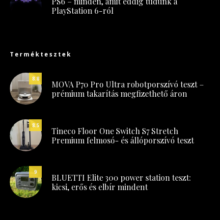
PS6 – minden, amit eddig tudunk a
PlayStation 6-ról
Terméktesztek
8.8
MOVA P70 Pro Ultra robotporszívó teszt –
prémium takarítás megfizethető áron
8.5
Tineco Floor One Switch S7 Stretch
Premium felmosó- és állóporszívó teszt
9
BLUETTI Elite 300 power station teszt:
kicsi, erős és elbír mindent