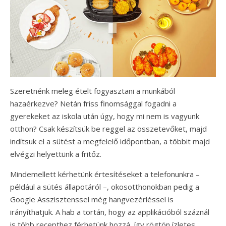
Szeretnénk meleg ételt fogyasztani a munkából
hazaérkezve? Netán friss finomsággal fogadni a
gyerekeket az iskola után úgy, hogy mi nem is vagyunk
otthon? Csak készítsük be reggel az összetevőket, majd
indítsuk el a sütést a megfelelő időpontban, a többit majd
elvégzi helyettünk a fritőz.
Mindemellett kérhetünk értesítéseket a telefonunkra –
például a sütés állapotáról –, okosotthonokban pedig a
Google Asszisztenssel még hangvezérléssel is
irányíthatjuk. A hab a tortán, hogy az applikációból száznál
is több recepthez férhetünk hozzá, így rögtön ízletes