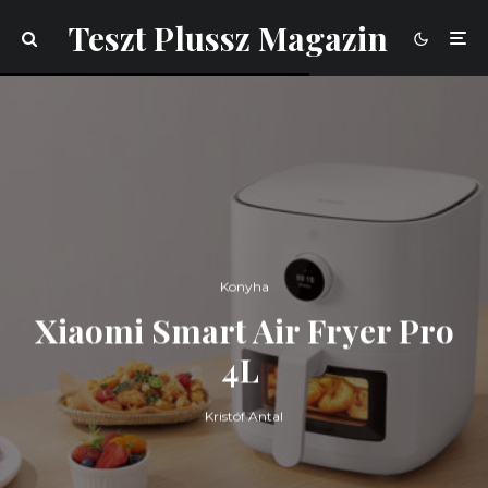
Teszt Plussz Magazin
Konyha
Xiaomi Smart Air Fryer Pro
4L
Kristóf Antal