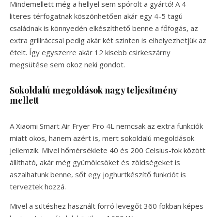
Mindemellett még a hellyel sem spórolt a gyártó! A 4
literes térfogatnak köszönhetően akár egy 4-5 tagú
családnak is könnyedén elkészíthető benne a főfogás, az
extra grillráccsal pedig akár két szinten is elhelyezhetjük az
ételt. Így egyszerre akár 12 kisebb csirkeszárny
megsütése sem okoz neki gondot.
Sokoldalú megoldások nagy teljesítmény
mellett
A Xiaomi Smart Air Fryer Pro 4L nemcsak az extra funkciók
miatt okos, hanem azért is, mert sokoldalú megoldások
jellemzik. Mivel hőmérséklete 40 és 200 Celsius-fok között
állítható, akár még gyümölcsöket és zöldségeket is
aszalhatunk benne, sőt egy joghurtkészítő funkciót is
terveztek hozzá.
Mivel a sütéshez használt forró levegőt 360 fokban képes