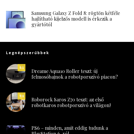
Samsung Galaxy Z Fold 8: rögtön kétféle
hajlítható kijelzős modell is érkezik a
gyártótól
Legnépszerűbbek
9.5
Dreame Aqua10 Roller teszt: új
felmosóbajnok a robotporszívó piacon?
9.8
Roborock Saros Z70 teszt: az első
robotkaros robotporszívó a világon!
PS6 – minden, amit eddig tudunk a
PlayStation 6-ról