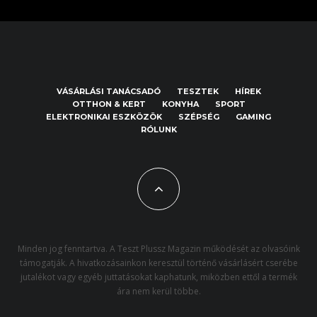
VÁSÁRLÁSI TANÁCSADÓ
TESZTEK
HÍREK
OTTHON & KERT
KONYHA
SPORT
ELEKTRONIKAI ESZKÖZÖK
SZÉPSÉG
GAMING
RÓLUNK
Minden jog fenntartva. A Teszt Plussz Magazin működését az olvasóink
támogatják. A hivatkozásainkon keresztül történő vásárlásért cserébe
jutalékot vagy egyéb juttatásokat kaphatunk, miközben ettől a termék
ára nem kerül többe.