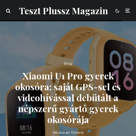
Teszt Plussz Magazin
Blog
Xiaomi U1 Pro gyerek
okosóra: saját GPS-sel és
videohívással debütált a
népszerű gyártó gyerek
okosórája
Neubauer Roland