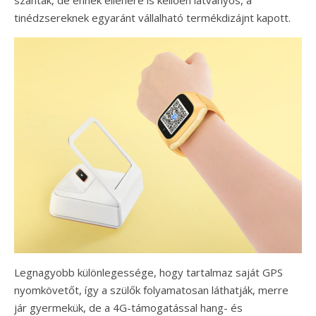
szántak, de ennek ellenére is kellően látványos, a
tinédzsereknek egyaránt vállalható termékdizájnt kapott.
Legnagyobb különlegessége, hogy tartalmaz saját GPS
nyomkövetőt, így a szülők folyamatosan láthatják, merre
jár gyermekük, de a 4G-támogatással hang- és