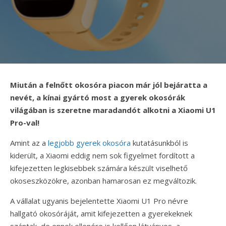
Miután a felnőtt okosóra piacon már jól bejáratta a
nevét, a kínai gyártó most a gyerek okosórák
világában is szeretne maradandót alkotni a Xiaomi U1
Pro-val!
Amint az a
legjobb gyerek okosóra
kutatásunkból is
kiderült, a Xiaomi eddig nem sok figyelmet fordított a
kifejezetten legkisebbek számára készült viselhető
okoseszközökre, azonban hamarosan ez megváltozik.
A vállalat ugyanis bejelentette Xiaomi U1 Pro névre
hallgató okosóráját, amit kifejezetten a gyerekeknek