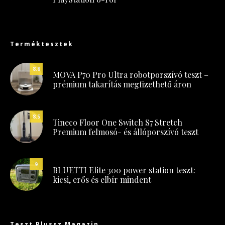
Terméktesztek
8.8
MOVA P70 Pro Ultra robotporszívó teszt –
prémium takarítás megfizethető áron
8.5
Tineco Floor One Switch S7 Stretch
Premium felmosó- és állóporszívó teszt
9
BLUETTI Elite 300 power station teszt:
kicsi, erős és elbír mindent
Teszt Plussz Magazin