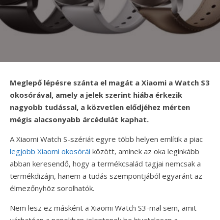
Meglepő lépésre szánta el magát a Xiaomi a Watch S3
okosórával, amely a jelek szerint hiába érkezik
nagyobb tudással, a közvetlen elődjéhez mérten
mégis alacsonyabb árcédulát kaphat.
A Xiaomi Watch S-szériát egyre több helyen említik a piac
legjobb Xiaomi okosórái
között, aminek az oka leginkább
abban keresendő, hogy a termékcsalád tagjai nemcsak a
termékdizájn, hanem a tudás szempontjából egyaránt az
élmezőnyhöz sorolhatók.
Nem lesz ez másként a Xiaomi Watch S3-mal sem, amit