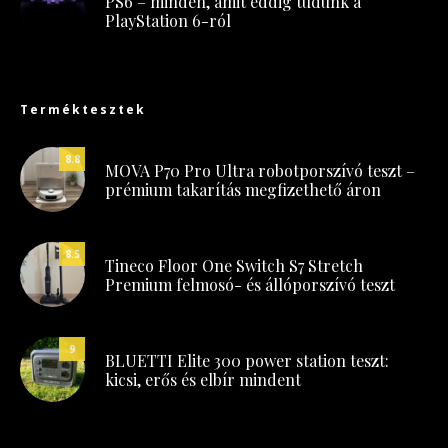
PS6 – minden, amit eddig tudunk a
PlayStation 6-ról
Terméktesztek
8.8
MOVA P70 Pro Ultra robotporszívó teszt –
prémium takarítás megfizethető áron
8.5
Tineco Floor One Switch S7 Stretch
Premium felmosó- és állóporszívó teszt
9
BLUETTI Elite 300 power station teszt:
kicsi, erős és elbír mindent