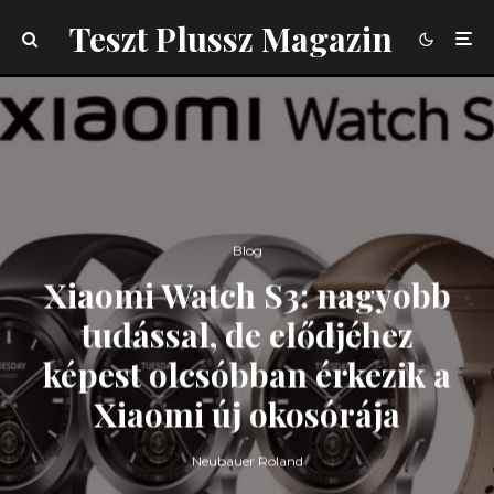
Teszt Plussz Magazin
Blog
Xiaomi Watch S3: nagyobb
tudással, de elődjéhez
képest olcsóbban érkezik a
Xiaomi új okosórája
Neubauer Roland