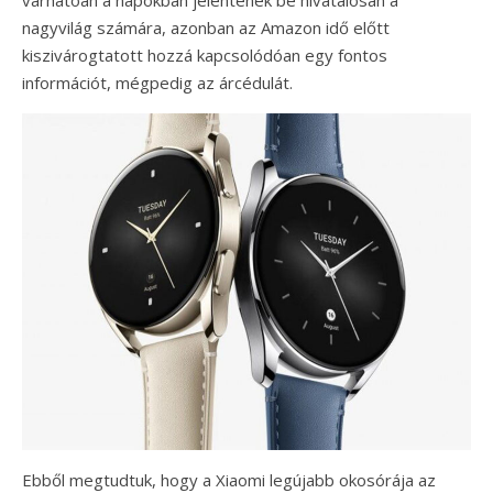
várhatóan a napokban jelentenek be hivatalosan a
nagyvilág számára, azonban az Amazon idő előtt
kiszivárogtatott hozzá kapcsolódóan egy fontos
információt, mégpedig az árcédulát.
Ebből megtudtuk, hogy a Xiaomi legújabb okosórája az