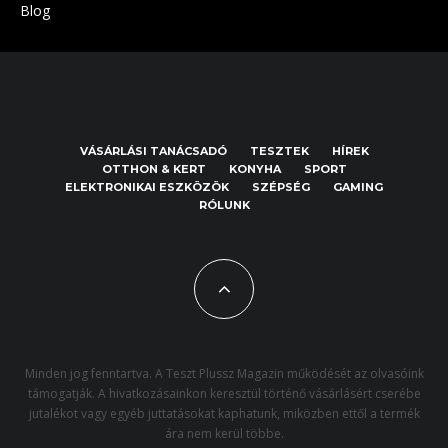
Blog
VÁSÁRLÁSI TANÁCSADÓ
TESZTEK
HÍREK
OTTHON & KERT
KONYHA
SPORT
ELEKTRONIKAI ESZKÖZÖK
SZÉPSÉG
GAMING
RÓLUNK
Minden jog fenntartva. A Teszt Plussz Magazin működését az olvasóink
támogatják. A hivatkozásainkon keresztül történő vásárlásért cserébe
jutalékot vagy egyéb juttatásokat kaphatunk, miközben ettől a termék
ára nem kerül többe.