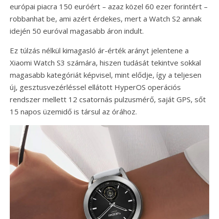
európai piacra 150 euróért – azaz közel 60 ezer forintért –
robbanhat be, ami azért érdekes, mert a Watch S2 annak
idején 50 euróval magasabb áron indult.
Ez túlzás nélkül kimagasló ár-érték arányt jelentene a
Xiaomi Watch S3 számára, hiszen tudását tekintve sokkal
magasabb kategóriát képvisel, mint elődje, így a teljesen
új, gesztusvezérléssel ellátott HyperOS operációs
rendszer mellett 12 csatornás pulzusmérő, saját GPS, sőt
15 napos üzemidő is társul az órához.