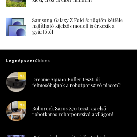
Samsung Galaxy Z Fold 8: rögtön kétféle
hajlítható kijelzős modell is érkezik a
gyártótól
Legnépszerűbbek
9.5
Dreame Aqua10 Roller teszt: új
felmosóbajnok a robotporszívó piacon?
9.8
Roborock Saros Z70 teszt: az első
robotkaros robotporszívó a világon!