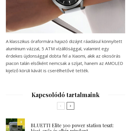
A klasszikus óraformára hajazó dizájnt ráadásul könnyített
alumínium vázzal, 5 ATM vízállósággal, valamint egy
érdekes újdonsággal dobta fel a Xiaomi, akik az okosórás
piacon talán elsőként nemcsak a szíjat, hanem az AMOLED
kijelző körüli kávát is cserélhetővé tették.
Kapcsolódó tartalmaink
9
BLUETTI Elite 300 power station teszt:
kicsi, erős és elbír mindent